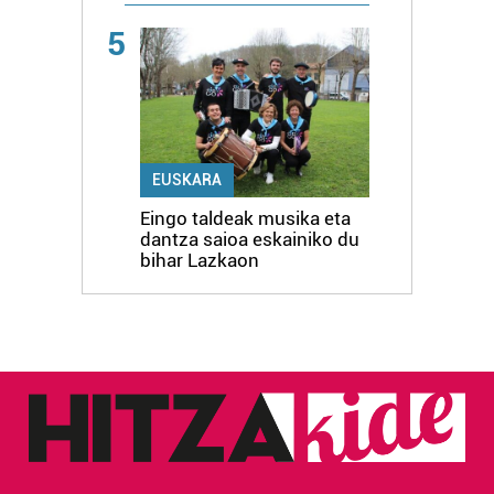
5
EUSKARA
Eingo taldeak musika eta
dantza saioa eskainiko du
bihar Lazkaon