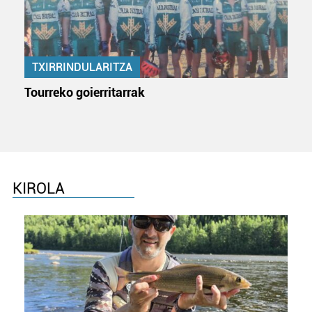
TXIRRINDULARITZA
Tourreko goierritarrak
KIROLA