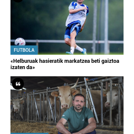
FUTBOLA
«Helburuak hasieratik markatzea beti gaiztoa
izaten da»