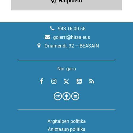
Harpidetu
943 16 00 56
goierri@hitza.eus
Oriamendi, 32 – BEASAIN
Nor gara
Argitalpen politika
Aniztasun politika