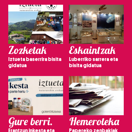
Zozketak
Eskaintzak
Iztueta baserrira bisita
Luberriko sarrera eta
gidatua
bisita gidatua
Gure berri.
Hemeroteka
Erantzun inkesta eta
Papereko zenbakiak