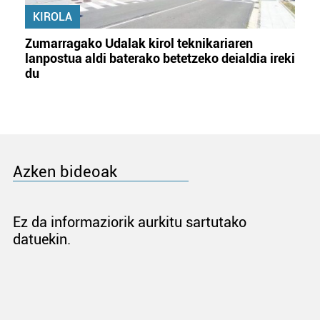
KIROLA
Zumarragako Udalak kirol teknikariaren
lanpostua aldi baterako betetzeko deialdia ireki
du
Azken bideoak
Ez da informaziorik aurkitu sartutako
datuekin.