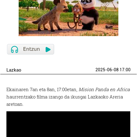
Lazkao
2025-06-08 17:00
Ekainaren 7an eta 8an, 17:00etan,
Mision Panda en Africa
haurrentzako filma izango da ikusgai Lazkaoko Areria
aretoan.