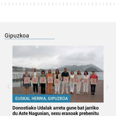
Gipuzkoa
EUSKAL HERRIA, GIPUZKOA
Donostiako Udalak arreta gune bat jarriko
Ur
du Aste Nagusian, sexu erasoak prebenitu
es