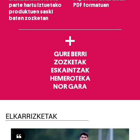
parte hartu Iztuetako
PDF formatuan
produktuen saski
baten zozketan
+
GURE BERRI
ZOZKETAK
ESKAINTZAK
HEMEROTEKA
NOR GARA
ELKARRIZKETAK