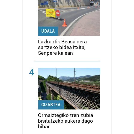
UDALA
Lazkaotik Beasainera
sartzeko bidea itxita,
Senpere kalean
4
GIZARTEA
Ormaiztegiko tren zubia
bisitatzeko aukera dago
bihar