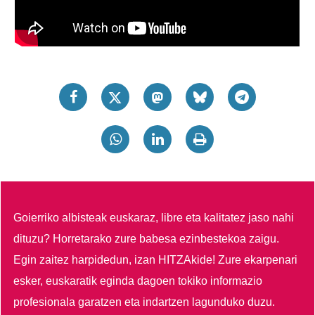
Goierriko albisteak euskaraz, libre eta kalitatez jaso nahi
dituzu?
Horretarako zure babesa ezinbestekoa zaigu.
Egin zaitez harpidedun, izan HITZAkide!
Zure ekarpenari
esker, euskaratik eginda dagoen tokiko informazio
profesionala garatzen eta indartzen lagunduko duzu.