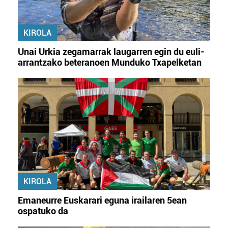
KIROLA
Unai Urkia zegamarrak laugarren egin du euli-
arrantzako beteranoen Munduko Txapelketan
KIROLA
Emaneurre Euskarari eguna irailaren 5ean
ospatuko da