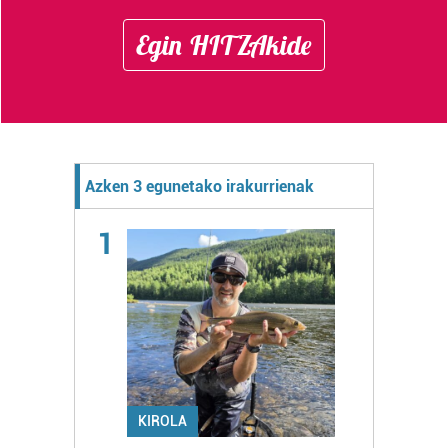
Egin HITZAkide
Azken 3 egunetako irakurrienak
1
KIROLA