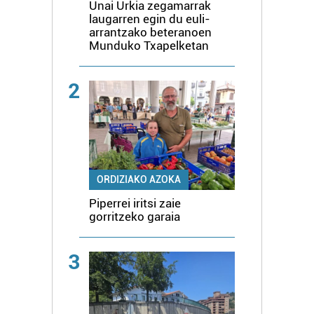
Unai Urkia zegamarrak
laugarren egin du euli-
arrantzako beteranoen
Munduko Txapelketan
2
ORDIZIAKO AZOKA
Piperrei iritsi zaie
gorritzeko garaia
3