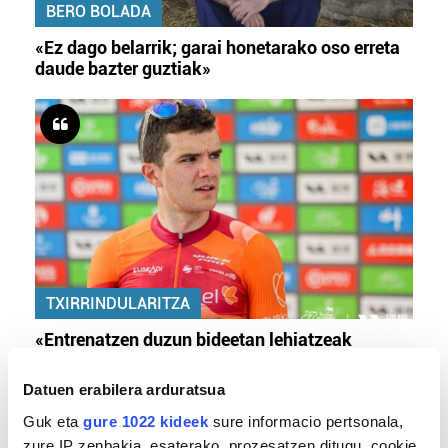
BERO BOLADA
«Ez dago belarrik; garai honetarako oso erreta
daude bazter guztiak»
TXIRRINDULARITZA
«Entrenatzen duzun bideetan lehiatzeak
gehiago motibatzen zaitu»
Datuen erabilera arduratsua
Guk eta
gure 1022 kideek
sure informacio pertsonala,
zure IP zenbakia, esaterako, prozesatzen ditugu, cookie