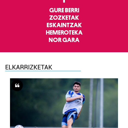
GURE BERRI
ZOZKETAK
ESKAINTZAK
HEMEROTEKA
NOR GARA
ELKARRIZKETAK