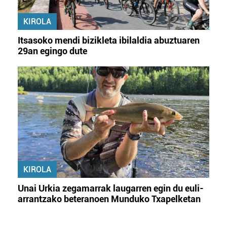
KIROLA
Itsasoko mendi bizikleta ibilaldia abuztuaren
29an egingo dute
KIROLA
Unai Urkia zegamarrak laugarren egin du euli-
arrantzako beteranoen Munduko Txapelketan