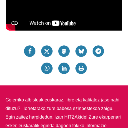
Goierriko albisteak euskaraz, libre eta kalitatez jaso nahi
dituzu?
Horretarako zure babesa ezinbestekoa zaigu.
Egin zaitez harpidedun, izan HITZAkide!
Zure ekarpenari
esker, euskaratik eginda dagoen tokiko informazio