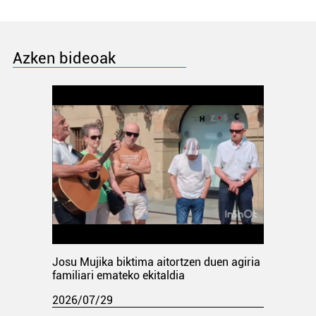
Azken bideoak
Josu Mujika biktima aitortzen duen agiria
familiari emateko ekitaldia
2026/07/29