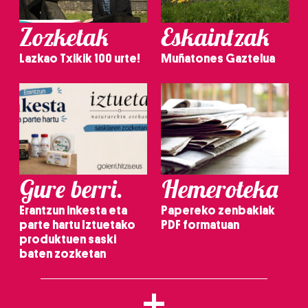
Zozketak
Eskaintzak
Lazkao Txikik 100 urte!
Muñatones Gaztelua
Gure berri.
Hemeroteka
Erantzun inkesta eta
Papereko zenbakiak
parte hartu Iztuetako
PDF formatuan
produktuen saski
baten zozketan
+