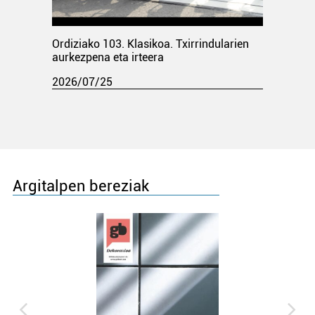
Ordiziako 103. Klasikoa. Txirrindularien
aurkezpena eta irteera
2026/07/25
Argitalpen bereziak