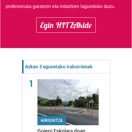
profesionala garatzen eta indartzen lagunduko duzu.
Egin HITZAkide
Azken 3 egunetako irakurrienak
1
HIRIGINTZA
Goierri Eskolara doan