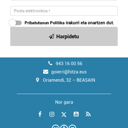
Pribatutasun Politika
irakurri eta onartzen dut.
Harpidetu
943 16 00 56
goierri@hitza.eus
Oriamendi, 32 – BEASAIN
Nor gara