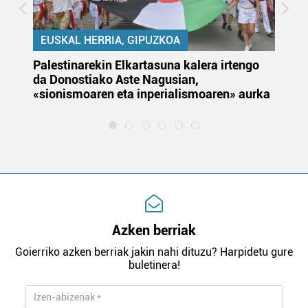
EUSKAL HERRIA, GIPUZKOA
Palestinarekin Elkartasuna kalera irtengo
Do
da Donostiako Aste Nagusian,
du
«sionismoaren eta inperialismoaren» aurka
et
Azken berriak
Goierriko azken berriak jakin nahi dituzu? Harpidetu gure
buletinera!