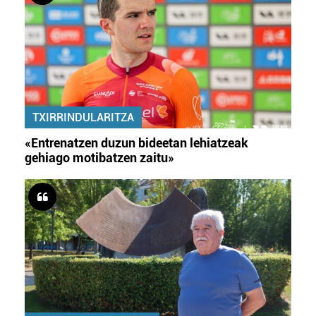
TXIRRINDULARITZA
«Entrenatzen duzun bideetan lehiatzeak
gehiago motibatzen zaitu»