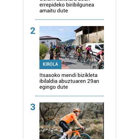
errepideko biribilgunea
amaitu dute
2
KIROLA
Itsasoko mendi bizikleta
ibilaldia abuztuaren 29an
egingo dute
3