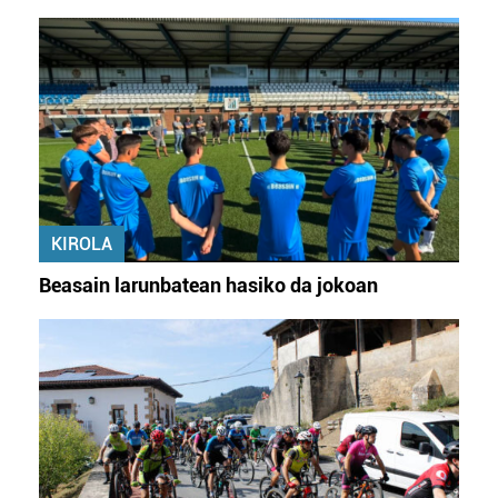
KIROLA
Beasain larunbatean hasiko da jokoan