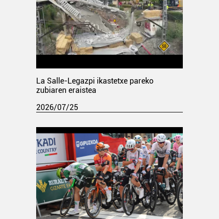
La Salle-Legazpi ikastetxe pareko
zubiaren eraistea
2026/07/25