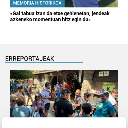
MEMORIA HISTORIKOA
«Gai tabua izan da etxe gehienetan, jendeak
azkeneko momentuan hitz egin du»
ERREPORTAJEAK