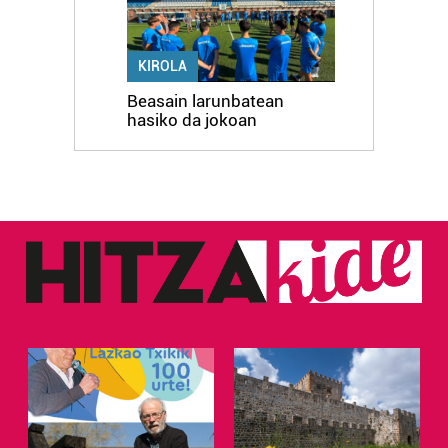
KIROLA
Beasain larunbatean
hasiko da jokoan