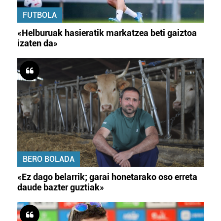
FUTBOLA
«Helburuak hasieratik markatzea beti gaiztoa
izaten da»
BERO BOLADA
«Ez dago belarrik; garai honetarako oso erreta
daude bazter guztiak»