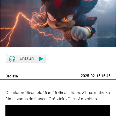
Ordizia
2025-02-16 16:45
Otsailaren 15ean eta 16an, 16:45ean,
Sonic 3
haurrentzako
filma izango da ikusgai Ordiziako Herri Antzokian.