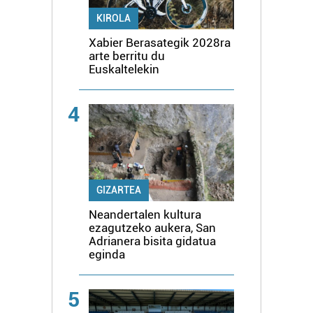
KIROLA
Xabier Berasategik 2028ra
arte berritu du
Euskaltelekin
4
GIZARTEA
Neandertalen kultura
ezagutzeko aukera, San
Adrianera bisita gidatua
eginda
5