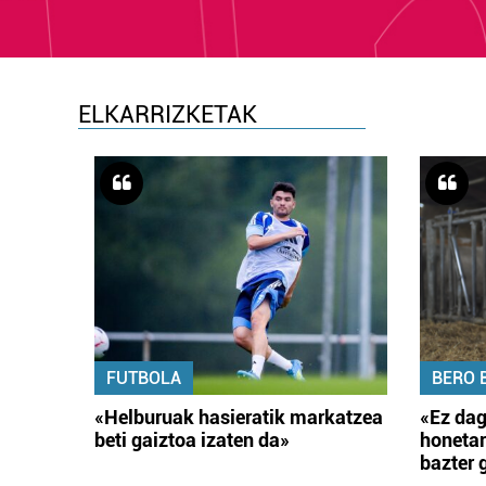
ELKARRIZKETAK
FUTBOLA
BERO 
«Helburuak hasieratik markatzea
«Ez dag
beti gaiztoa izaten da»
honetar
bazter 