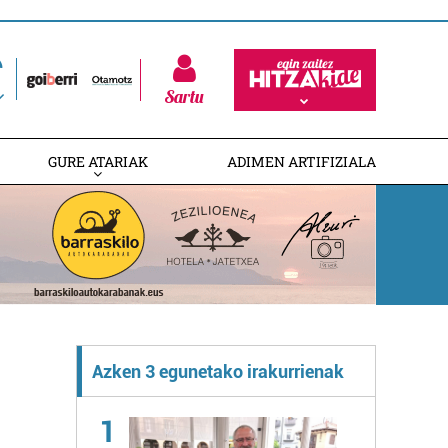
Sartu
GURE ATARIAK
ADIMEN ARTIFIZIALA
Azken 3 egunetako irakurrienak
1