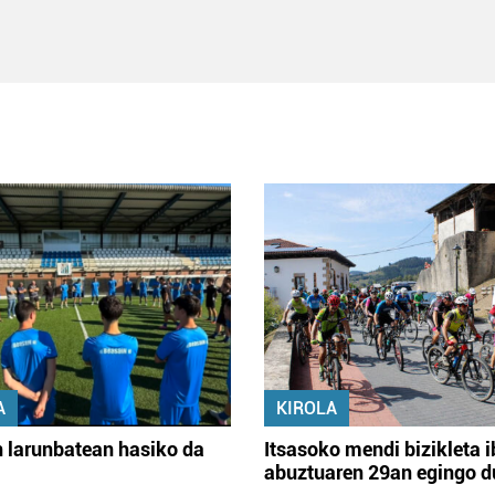
A
KIROLA
 larunbatean hasiko da
Itsasoko mendi bizikleta i
abuztuaren 29an egingo d