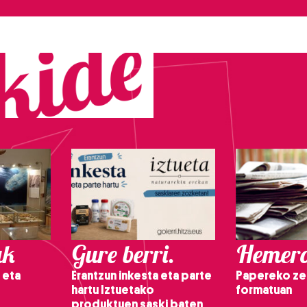
ak
Gure berri.
Hemero
 eta
Erantzun inkesta eta parte
Papereko ze
hartu Iztuetako
formatuan
produktuen saski baten