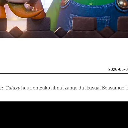
2026-05-0
io Galaxy
haurrentzako filma izango da ikusgai Beasaingo 