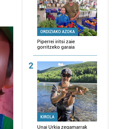
ORDIZIAKO AZOKA
Piperrei iritsi zaie
gorritzeko garaia
2
KIROLA
Unai Urkia zegamarrak