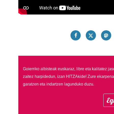
Goierriko albisteak euskaraz, libre eta kalitatez ja
zaitez harpidedun, izan HITZAkide!
Zure ekarpenar
garatzen eta indartzen lagunduko duzu.
Eg