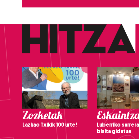
Zozketak
Eskaintz
Lazkao Txikik 100 urte!
Luberriko sarrera
bisita gidatua