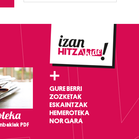
+
GURE BERRI
ZOZKETAK
ESKAINTZAK
teka
HEMEROTEKA
NOR GARA
nbakiak PDF