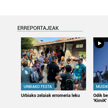
ERREPORTAJEAK
URBIAKO FESTA
MUSIK
Urbiako zelaiak erromeria leku
Odik be
'KimiK'