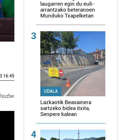
laugarren egin du euli-
arrantzako beteranoen
Munduko Txapelketan
3
3 16:45
UDALA
Usurbe
Lazkaotik Beasainera
sartzeko bidea itxita,
Senpere kalean
4