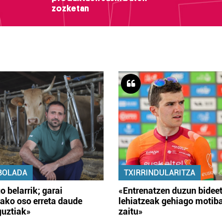
zozketan
BOLADA
TXIRRINDULARITZA
o belarrik; garai
«Entrenatzen duzun bidee
ako oso erreta daude
lehiatzeak gehiago motib
guztiak»
zaitu»