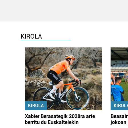
KIROLA
KIROLA
KIROL
Xabier Berasategik 2028ra arte
Beasain
berritu du Euskaltelekin
jokoan