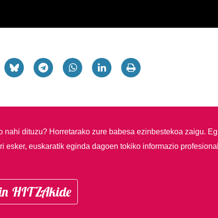
so nahi dituzu?
Horretarako zure babesa ezinbestekoa zaigu. Eg
i esker, euskaratik eginda dagoen tokiko informazio profesiona
in HITZAkide