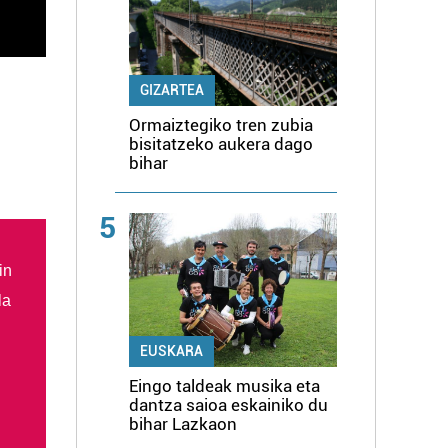
GIZARTEA
Ormaiztegiko tren zubia
bisitatzeko aukera dago
bihar
5
in
la
EUSKARA
Eingo taldeak musika eta
dantza saioa eskainiko du
bihar Lazkaon