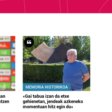
MEMORIA HISTORIKOA
tan
«Gai tabua izan da etxe
atzen
gehienetan, jendeak azkeneko
momentuan hitz egin du»