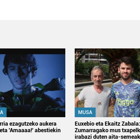
A
MUSA
rria ezagutzeko aukera
Euxebio eta Ekaitz Zabala
 eta 'Amaaaa!' abestiekin
Zumarragako mus txapelk
irabazi duten aita-semea