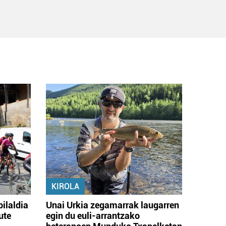
KIROLA
bilaldia
Unai Urkia zegamarrak laugarren
ute
egin du euli-arrantzako