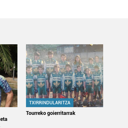
TXIRRINDULARITZA
:
Tourreko goierritarrak
eta
k