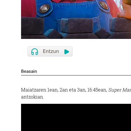
Beasain
Maiatzaren 1ean, 2an eta 3an, 16:45ean,
Super Mar
antzokian.