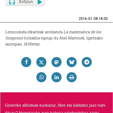
2016-01-08 18:00
Lemniskata elkarteak antolatuta
La matematica de los
Simpsons
hitzaldia egingo du Abel Martinek, Igartzako
jauregian, 19:00etan.
Goierriko albisteak euskaraz, libre eta kalitatez jaso nahi
dituzu?
Horretarako zure babesa ezinbestekoa zaigu.