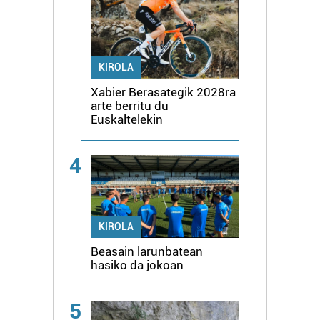
KIROLA
Xabier Berasategik 2028ra
arte berritu du
Euskaltelekin
4
KIROLA
Beasain larunbatean
hasiko da jokoan
5