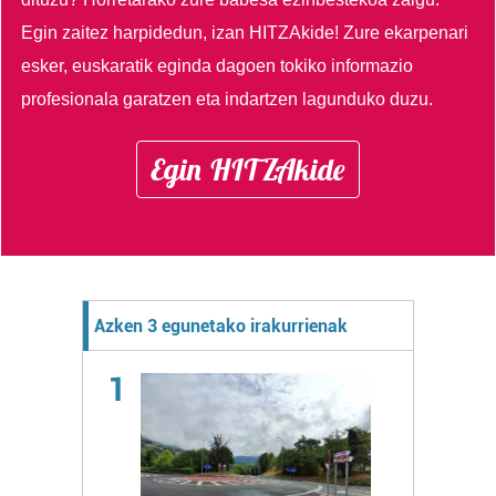
Egin zaitez harpidedun, izan HITZAkide!
Zure ekarpenari
esker, euskaratik eginda dagoen tokiko informazio
profesionala garatzen eta indartzen lagunduko duzu.
Egin HITZAkide
Azken 3 egunetako irakurrienak
1