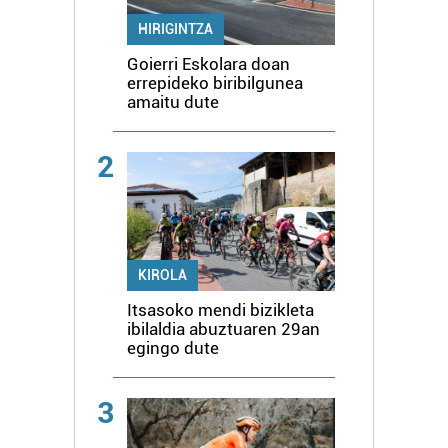
HIRIGINTZA
Goierri Eskolara doan
errepideko biribilgunea
amaitu dute
2
KIROLA
Itsasoko mendi bizikleta
ibilaldia abuztuaren 29an
egingo dute
3