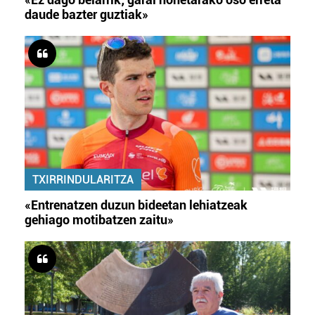
daude bazter guztiak»
TXIRRINDULARITZA
«Entrenatzen duzun bideetan lehiatzeak
gehiago motibatzen zaitu»