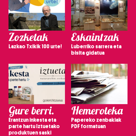
Zozketak
Eskaintzak
Lazkao Txikik 100 urte!
Luberriko sarrera eta
bisita gidatua
Gure berri.
Hemeroteka
Erantzun inkesta eta
Papereko zenbakiak
parte hartu Iztuetako
PDF formatuan
produktuen saski