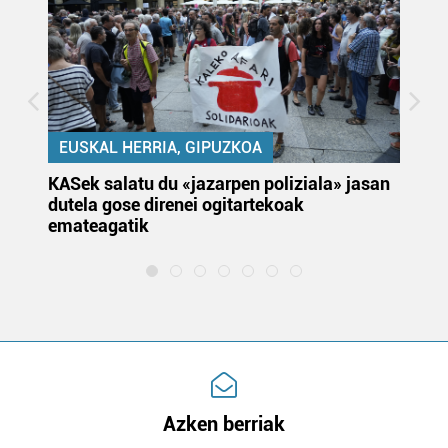
EUSKAL HERRIA, GIPUZKOA
KASek salatu du «jazarpen poliziala» jasan
Pa
dutela gose direnei ogitartekoak
da
emateagatik
«s
Azken berriak