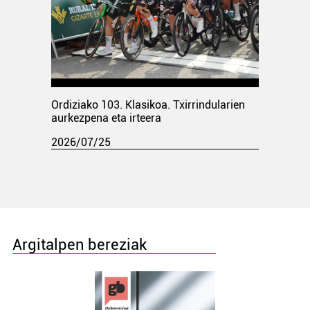
Ordiziako 103. Klasikoa. Txirrindularien
aurkezpena eta irteera
2026/07/25
Argitalpen bereziak