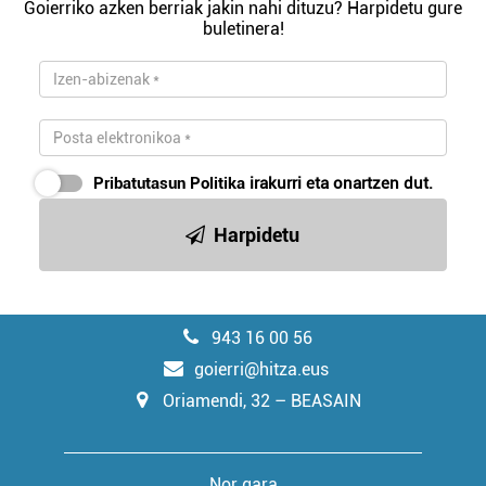
Goierriko azken berriak jakin nahi dituzu? Harpidetu gure
buletinera!
Pribatutasun Politika
irakurri eta onartzen dut.
Harpidetu
943 16 00 56
goierri@hitza.eus
Oriamendi, 32 – BEASAIN
Nor gara