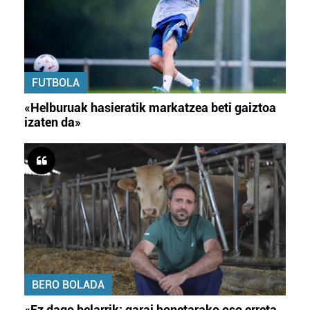
FUTBOLA
«Helburuak hasieratik markatzea beti gaiztoa
izaten da»
BERO BOLADA
«Ez dago belarrik; garai honetarako oso erreta