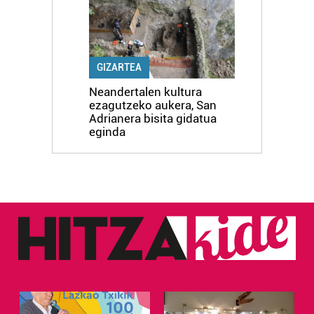
GIZARTEA
Neandertalen kultura
ezagutzeko aukera, San
Adrianera bisita gidatua
eginda