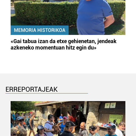
MEMORIA HISTORIKOA
«Gai tabua izan da etxe gehienetan, jendeak
azkeneko momentuan hitz egin du»
ERREPORTAJEAK