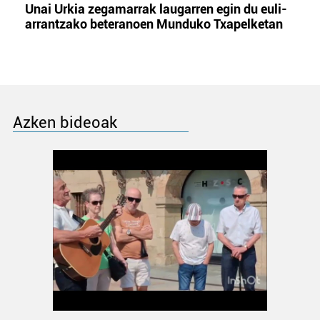
Unai Urkia zegamarrak laugarren egin du euli-
arrantzako beteranoen Munduko Txapelketan
Azken bideoak