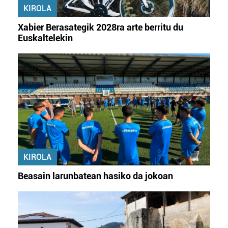
KIROLA
Xabier Berasategik 2028ra arte berritu du
Euskaltelekin
KIROLA
Beasain larunbatean hasiko da jokoan