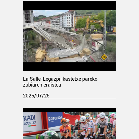
La Salle-Legazpi ikastetxe pareko
zubiaren eraistea
2026/07/25