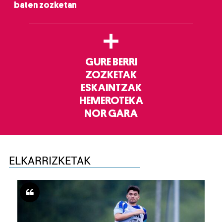
baten zozketan
+
GURE BERRI
ZOZKETAK
ESKAINTZAK
HEMEROTEKA
NOR GARA
ELKARRIZKETAK