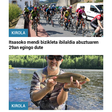
KIROLA
Itsasoko mendi bizikleta ibilaldia abuztuaren
29an egingo dute
KIROLA