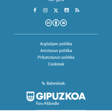
Argitalpen politika
Aniztasun politika
Pribatutasun politika
Cookieak
Babesleak: