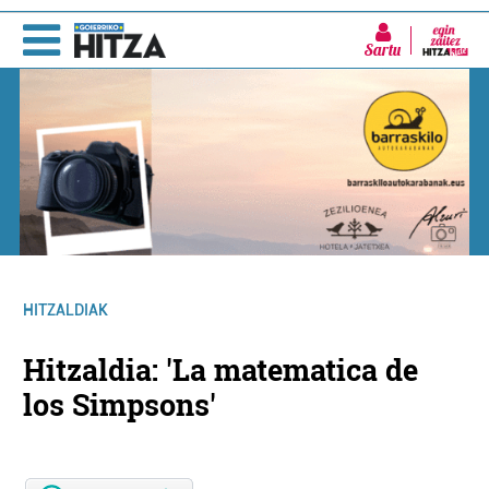
Sartu
HITZALDIAK
Hitzaldia: 'La matematica de
los Simpsons'