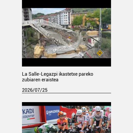
La Salle-Legazpi ikastetxe pareko
zubiaren eraistea
2026/07/25