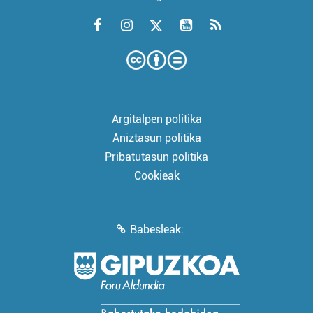
Argitalpen politika
Aniztasun politika
Pribatutasun politika
Cookieak
Babesleak: