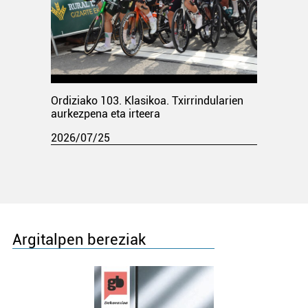
Ordiziako 103. Klasikoa. Txirrindularien
aurkezpena eta irteera
2026/07/25
Argitalpen bereziak