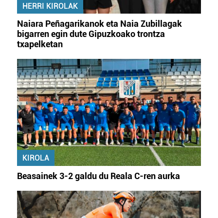
HERRI KIROLAK
irakurri
Naiara Peñagarikanok eta Naia Zubillagak
bigarren egin dute Gipuzkoako trontza
txapelketan
KIROLA
Beasainek 3-2 galdu du Reala C-ren aurka