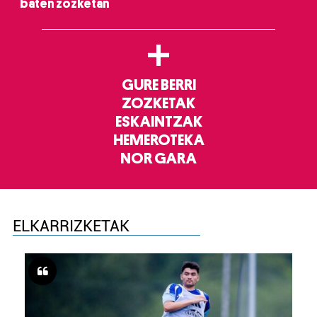
baten zozketan
+
GURE BERRI
ZOZKETAK
ESKAINTZAK
HEMEROTEKA
NOR GARA
ELKARRIZKETAK