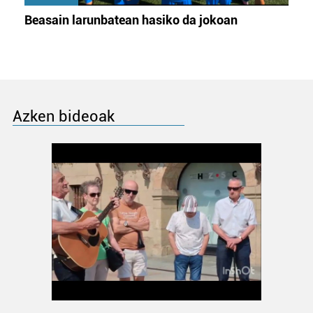
Beasain larunbatean hasiko da jokoan
Azken bideoak