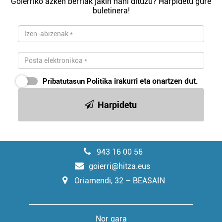
Goierriko azken berriak jakin nahi dituzu? Harpidetu gure
buletinera!
Pribatutasun Politika
irakurri eta onartzen dut.
Harpidetu
943 16 00 56
goierri@hitza.eus
Oriamendi, 32 – BEASAIN
Nor gara