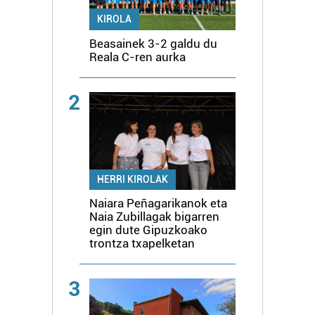
KIROLA
Beasainek 3-2 galdu du
Reala C-ren aurka
2
HERRI KIROLAK
Naiara Peñagarikanok eta
Naia Zubillagak bigarren
egin dute Gipuzkoako
trontza txapelketan
3