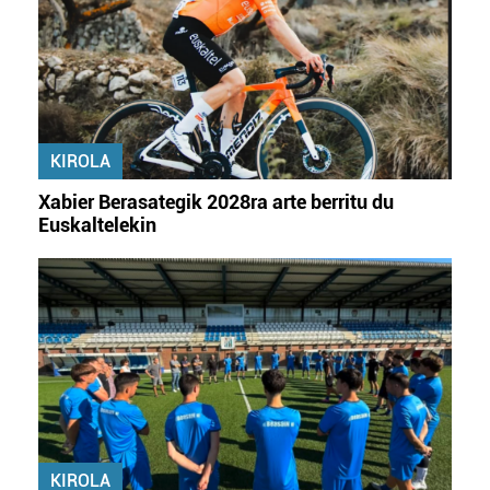
KIROLA
Xabier Berasategik 2028ra arte berritu du
Euskaltelekin
KIROLA