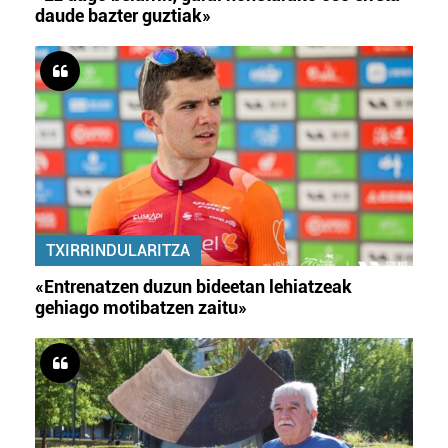
daude bazter guztiak»
TXIRRINDULARITZA
«Entrenatzen duzun bideetan lehiatzeak
gehiago motibatzen zaitu»