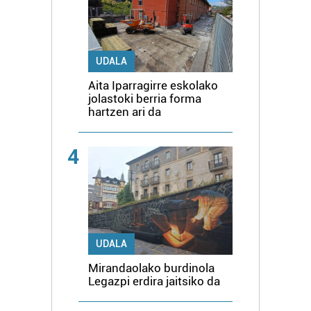
UDALA
Aita Iparragirre eskolako
jolastoki berria forma
hartzen ari da
4
UDALA
Mirandaolako burdinola
Legazpi erdira jaitsiko da