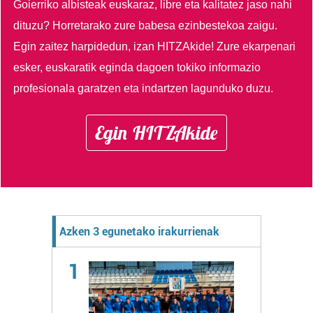
Goierriko albisteak euskaraz, libre eta kalitatez jaso nahi
dituzu?
Horretarako zure babesa ezinbestekoa zaigu.
Egin zaitez harpidedun, izan HITZAkide!
Zure ekarpenari
esker, euskaratik eginda dagoen tokiko informazio
profesionala garatzen eta indartzen lagunduko duzu.
Egin HITZAkide
Azken 3 egunetako irakurrienak
1