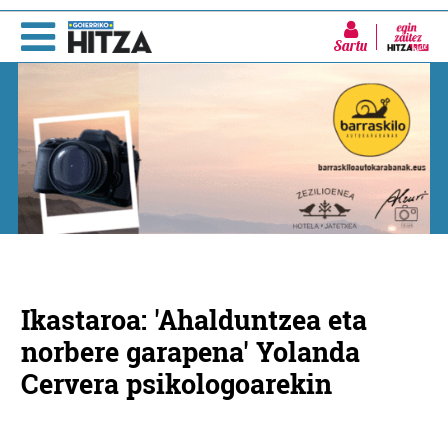
Sartu
Ikastaroa: 'Ahalduntzea eta
norbere garapena' Yolanda
Cervera psikologoarekin