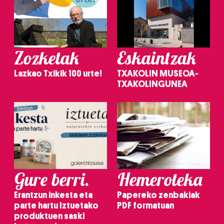
Zozketak
Eskaintzak
Lazkao Txikik 100 urte!
TXAKOLIN MUSEOA-
TXAKOLINGUNEA
Gure berri.
Hemeroteka
Erantzun inkesta eta
Papereko zenbakiak
parte hartu Iztuetako
PDF formatuan
produktuen saski