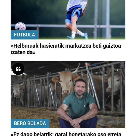
FUTBOLA
«Helburuak hasieratik markatzea beti gaiztoa
izaten da»
BERO BOLADA
«Ez dago belarrik; garai honetarako oso erreta