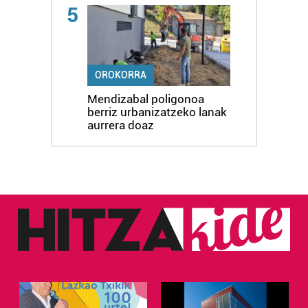
5
OROKORRA
Mendizabal poligonoa
berriz urbanizatzeko lanak
aurrera doaz