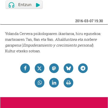
2016-03-07 15:30
Yolanda Cervera psikologoaren ikastaroa, hiru egunekoa:
martxoaren 7an, 8an eta 9an.
Ahalduntzea eta norbere
garapena
(
Empoderamiento y crecimiento personal
).
Kultur etxeko sotoan.