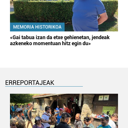
MEMORIA HISTORIKOA
«Gai tabua izan da etxe gehienetan, jendeak
azkeneko momentuan hitz egin du»
ERREPORTAJEAK