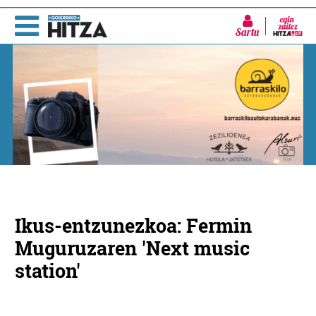
Sartu
Ikus-entzunezkoa: Fermin
Muguruzaren 'Next music
station'