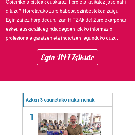
Goierriko albisteak euskaraz, libre eta kalitatez jaso nahi
dituzu?
Horretarako zure babesa ezinbestekoa zaigu.
Egin zaitez harpidedun, izan HITZAkide!
Zure ekarpenari
esker, euskaratik eginda dagoen tokiko informazio
profesionala garatzen eta indartzen lagunduko duzu.
Egin HITZAkide
Azken 3 egunetako irakurrienak
1