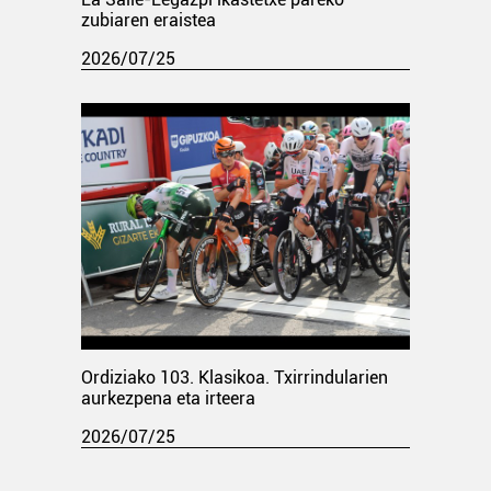
zubiaren eraistea
2026/07/25
Ordiziako 103. Klasikoa. Txirrindularien
aurkezpena eta irteera
2026/07/25