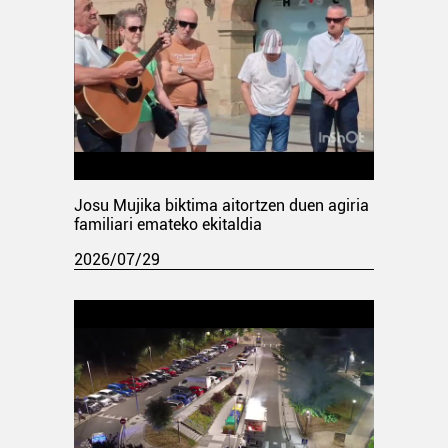
Josu Mujika biktima aitortzen duen agiria
familiari emateko ekitaldia
2026/07/29