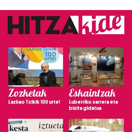
Zozketak
Eskaintzak
Lazkao Txikik 100 urte!
Luberriko sarrera eta
bisita gidatua