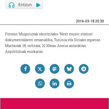
2016-03-18 20:30
Fermin Muguruzak ekoitzitako ‘Next music station’
dokumentalaren emanaldia, Tunisia eta Siriako egoeraz.
Martxoak 18, ostirala, 21:30ean Areria antzokian.
Azpitituluak euskaraz.