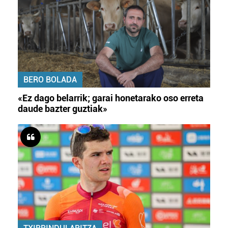
BERO BOLADA
«Ez dago belarrik; garai honetarako oso erreta
daude bazter guztiak»