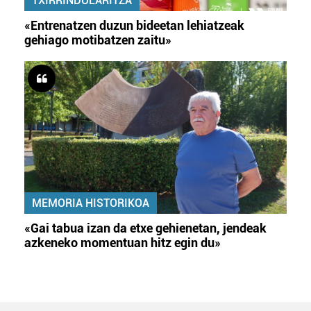
TXIRRINDULARITZA
«Entrenatzen duzun bideetan lehiatzeak
gehiago motibatzen zaitu»
MEMORIA HISTORIKOA
«Gai tabua izan da etxe gehienetan, jendeak
azkeneko momentuan hitz egin du»