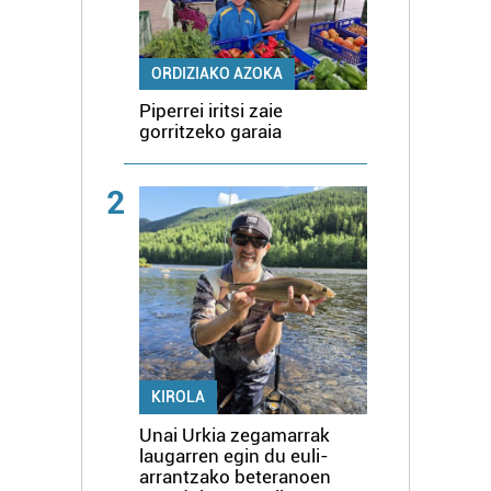
ORDIZIAKO AZOKA
Piperrei iritsi zaie
gorritzeko garaia
2
KIROLA
Unai Urkia zegamarrak
laugarren egin du euli-
arrantzako beteranoen