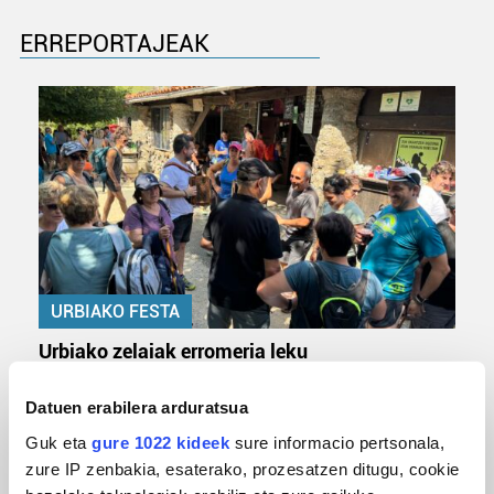
ERREPORTAJEAK
URBIAKO FESTA
Urbiako zelaiak erromeria leku
Datuen erabilera arduratsua
Guk eta
gure 1022 kideek
sure informacio pertsonala,
zure IP zenbakia, esaterako, prozesatzen ditugu, cookie