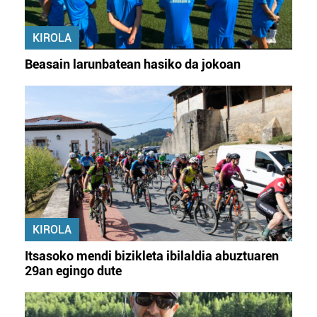
KIROLA
Beasain larunbatean hasiko da jokoan
KIROLA
Itsasoko mendi bizikleta ibilaldia abuztuaren
29an egingo dute