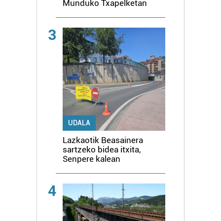
Munduko Txapelketan
3
UDALA
Lazkaotik Beasainera
sartzeko bidea itxita,
Senpere kalean
4