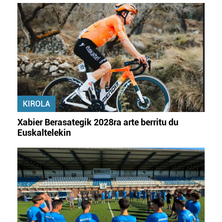
Webgune honek cookie propioak eta hirugarrenen cookie-
fitxategiak erabiltzen ditu. Zure esperientzia eta
zerbitzuak hobetzeko asmoz, cookie teknologiaz
baliatzen gara. Ohar hau onartuz gero, teknologia hori
erabiltzeko baimen esplizitua ematen diguzu.
Gehiago
irakurri
KIROLA
Xabier Berasategik 2028ra arte berritu du
Euskaltelekin