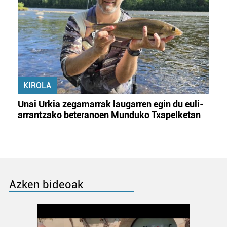
KIROLA
Unai Urkia zegamarrak laugarren egin du euli-
arrantzako beteranoen Munduko Txapelketan
Azken bideoak