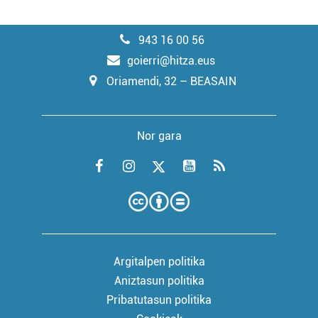
943 16 00 56
goierri@hitza.eus
Oriamendi, 32 – BEASAIN
Nor gara
Argitalpen politika
Aniztasun politika
Pribatutasun politika