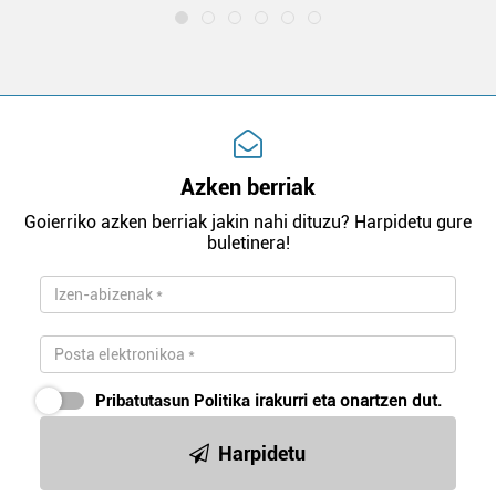
Azken berriak
Goierriko azken berriak jakin nahi dituzu? Harpidetu gure
buletinera!
Pribatutasun Politika
irakurri eta onartzen dut.
Harpidetu