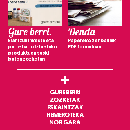
Gure berri.
Denda
Erantzun inkesta eta
Papereko zenbakiak
parte hartu Iztuetako
PDF formatuan
produktuen saski
baten zozketan
+
GURE BERRI
ZOZKETAK
ESKAINTZAK
HEMEROTEKA
NOR GARA