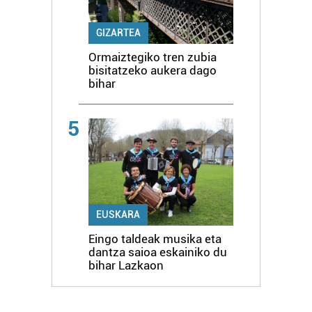
GIZARTEA
Ormaiztegiko tren zubia
bisitatzeko aukera dago
bihar
5
EUSKARA
Eingo taldeak musika eta
dantza saioa eskainiko du
bihar Lazkaon