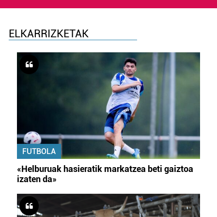
ELKARRIZKETAK
FUTBOLA
«Helburuak hasieratik markatzea beti gaiztoa
izaten da»