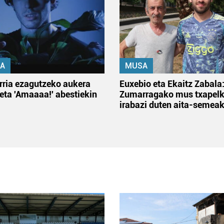
A
MUSA
rria ezagutzeko aukera
Euxebio eta Ekaitz Zabala
 eta 'Amaaaa!' abestiekin
Zumarragako mus txapelk
irabazi duten aita-semea