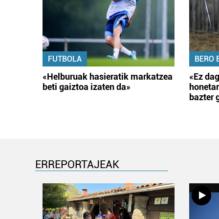
FUTBOLA
BERO 
«Helburuak hasieratik markatzea
«Ez dag
beti gaiztoa izaten da»
honetar
bazter 
ERREPORTAJEAK