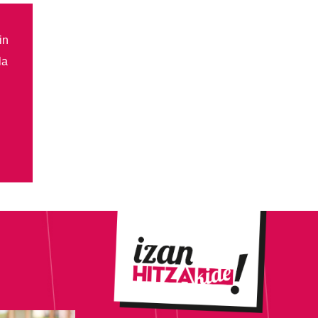
in
la