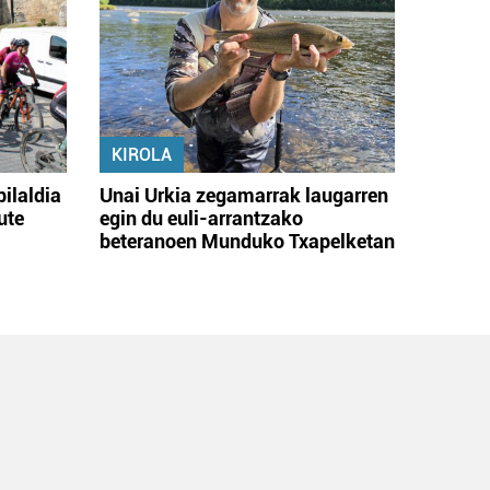
KIROLA
bilaldia
Unai Urkia zegamarrak laugarren
ute
egin du euli-arrantzako
beteranoen Munduko Txapelketan