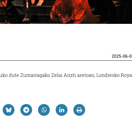
2025-06-0
uko dute Zumarragako Zelai Arizti aretoan, Londresko Roya