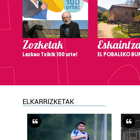
Zozketak
Eskaintz
Lazkao Txikik 100 urte!
EL POBALEKO BU
ELKARRIZKETAK