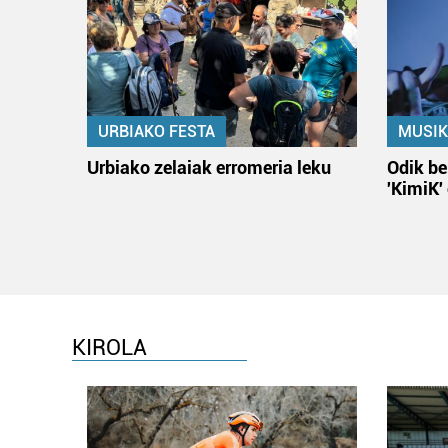
URBIAKO FESTA
MUSIK
Urbiako zelaiak erromeria leku
Odik be
'KimiK'
KIROLA