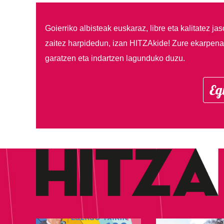
Goierriko albisteak euskaraz, libre eta kalitatez ja
zaitez harpidedun, izan HITZAkide!
Zure ekarpenar
garatzen eta indartzen lagunduko duzu.
Eg