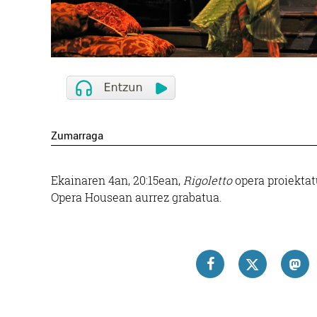
Zumarraga
Ekainaren 4an, 20:15ean,
Rigoletto
opera proiektat
Opera Housean aurrez grabatua.