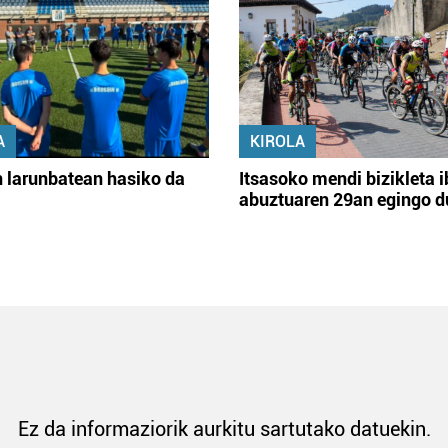
A
KIROLA
 larunbatean hasiko da
Itsasoko mendi bizikleta i
abuztuaren 29an egingo d
Ez da informaziorik aurkitu sartutako datuekin.