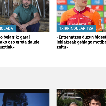
BOLADA
TXIRRINDULARITZA
o belarrik; garai
«Entrenatzen duzun bidee
ako oso erreta daude
lehiatzeak gehiago motib
guztiak»
zaitu»