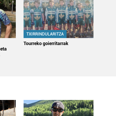
TXIRRINDULARITZA
:
Tourreko goierritarrak
eta
k