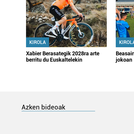
KIROLA
KIROL
Xabier Berasategik 2028ra arte
Beasain
berritu du Euskaltelekin
jokoan
Azken bideoak