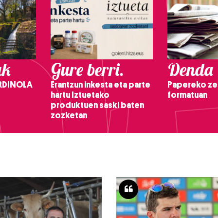
ak
Gure berri.
Denda
RDINOLA
Erantzun inkesta eta parte
Papereko ze
hartu Iztuetako
formatuan
produktuen saski baten
zozketan