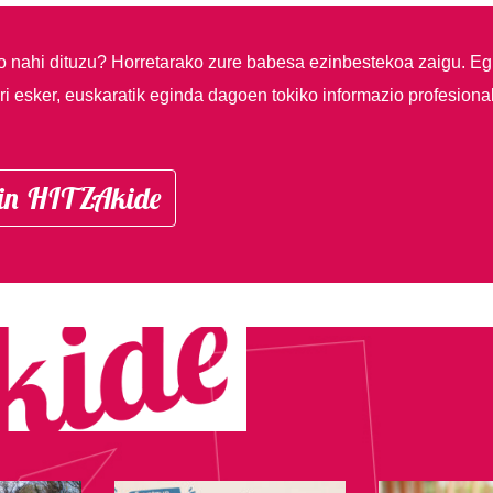
so nahi dituzu?
Horretarako zure babesa ezinbestekoa zaigu. Eg
i esker, euskaratik eginda dagoen tokiko informazio profesiona
in HITZAkide