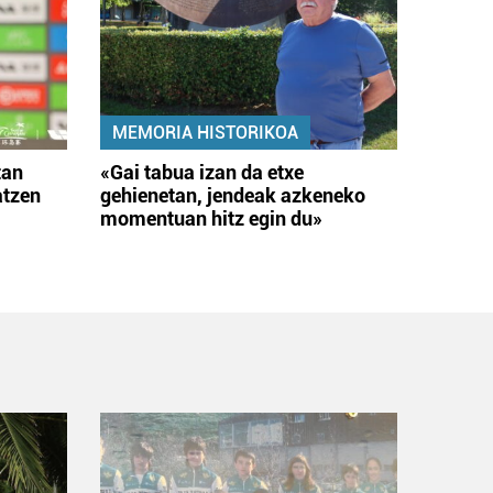
MEMORIA HISTORIKOA
tan
«Gai tabua izan da etxe
atzen
gehienetan, jendeak azkeneko
momentuan hitz egin du»