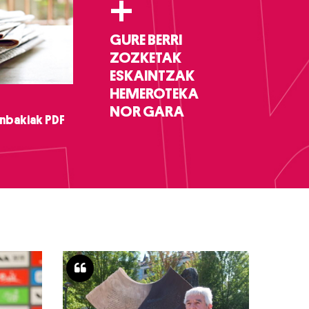
+
GURE BERRI
ZOZKETAK
ESKAINTZAK
HEMEROTEKA
NOR GARA
nbakiak PDF