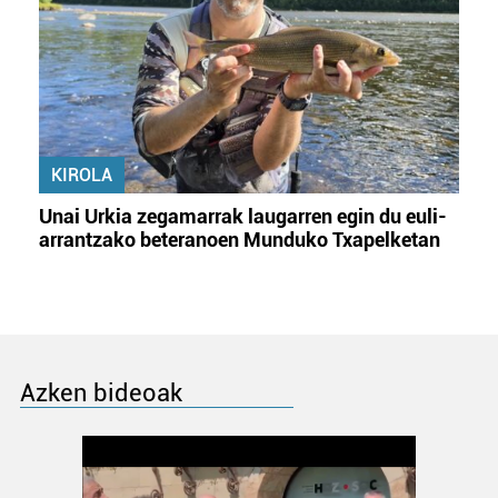
KIROLA
Unai Urkia zegamarrak laugarren egin du euli-
arrantzako beteranoen Munduko Txapelketan
Azken bideoak