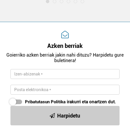
Azken berriak
Goierriko azken berriak jakin nahi dituzu? Harpidetu gure
buletinera!
Pribatutasun Politika
irakurri eta onartzen dut.
Harpidetu