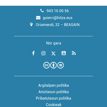
943 16 00 56
goierri@hitza.eus
Oriamendi, 32 – BEASAIN
Nor gara
Argitalpen politika
Aniztasun politika
Pribatutasun politika
Cookieak