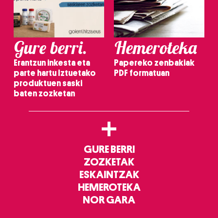
Gure berri.
Hemeroteka
Erantzun inkesta eta
Papereko zenbakiak
parte hartu Iztuetako
PDF formatuan
produktuen saski
baten zozketan
+
GURE BERRI
ZOZKETAK
ESKAINTZAK
HEMEROTEKA
NOR GARA