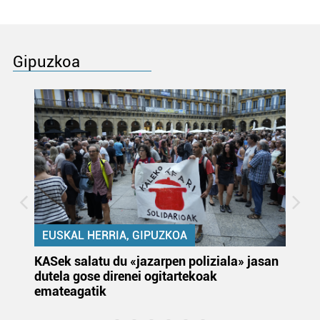
Gipuzkoa
EUSKAL HERRIA, GIPUZKOA
KASek salatu du «jazarpen poliziala» jasan
Pa
dutela gose direnei ogitartekoak
da
emateagatik
«s