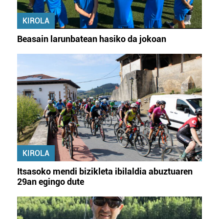
bazkideen zerrenda, beren ustez zein helburutarako
duten interes legitimoa eta horren aurka nola egin
KIROLA
dezakezun ikusteko.
Beasain larunbatean hasiko da jokoan
Lortu zure datu pertsonalak prozesatzeko moduari
buruzko informazio gehiago eta ezarri zure lehentasunak
datuen atalean. Edozein unetan alda edo ken dezakezu
zure baimena Cookieen adierazpenean.
Webgune honek cookie propioak eta hirugarrenen cookie-
fitxategiak erabiltzen ditu. Zure esperientzia eta
zerbitzuak hobetzeko asmoz, cookie teknologiaz
baliatzen gara. Ohar hau onartuz gero, teknologia hori
KIROLA
erabiltzeko baimen esplizitua ematen diguzu.
Gehiago
irakurri
Itsasoko mendi bizikleta ibilaldia abuztuaren
29an egingo dute