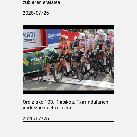
zubiaren eraistea
2026/07/25
Ordiziako 103. Klasikoa. Txirrindularien
aurkezpena eta irteera
2026/07/25