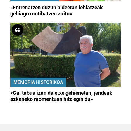
«Entrenatzen duzun bideetan lehiatzeak
gehiago motibatzen zaitu»
MEMORIA HISTORIKOA
«Gai tabua izan da etxe gehienetan, jendeak
azkeneko momentuan hitz egin du»