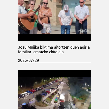
Josu Mujika biktima aitortzen duen agiria
familiari emateko ekitaldia
2026/07/29