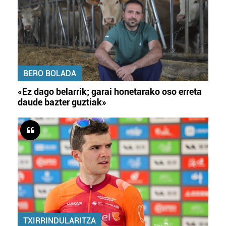
BERO BOLADA
«Ez dago belarrik; garai honetarako oso erreta
daude bazter guztiak»
TXIRRINDULARITZA