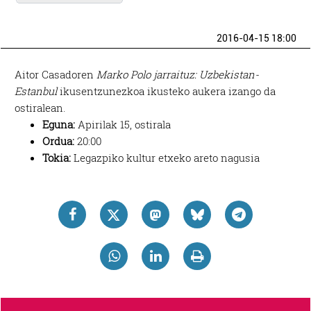
2016-04-15 18:00
Aitor Casadoren
Marko Polo jarraituz: Uzbekistan-
Estanbul
ikusentzunezkoa ikusteko aukera izango da
ostiralean.
Eguna:
Apirilak 15, ostirala
Ordua:
20:00
Tokia:
Legazpiko kultur etxeko areto nagusia