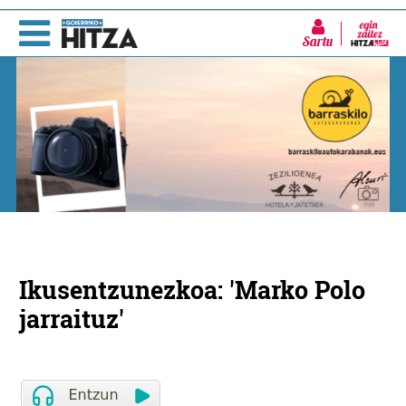
Sartu
Ikusentzunezkoa: 'Marko Polo
jarraituz'