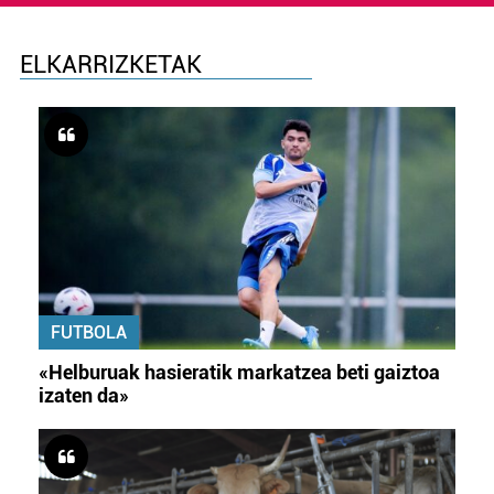
ELKARRIZKETAK
FUTBOLA
«Helburuak hasieratik markatzea beti gaiztoa
izaten da»