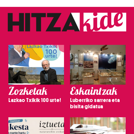
Zozketak
Eskaintzak
Lazkao Txikik 100 urte!
Luberriko sarrera eta
bisita gidatua