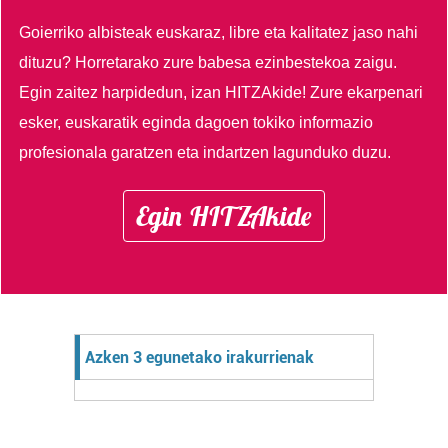
Goierriko albisteak euskaraz, libre eta kalitatez jaso nahi
dituzu?
Horretarako zure babesa ezinbestekoa zaigu.
Egin zaitez harpidedun, izan HITZAkide!
Zure ekarpenari
esker, euskaratik eginda dagoen tokiko informazio
profesionala garatzen eta indartzen lagunduko duzu.
Egin HITZAkide
Azken 3 egunetako irakurrienak