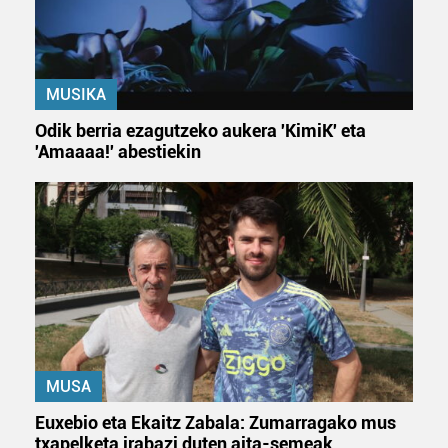
MUSIKA
Odik berria ezagutzeko aukera 'KimiK' eta
'Amaaaa!' abestiekin
MUSA
Euxebio eta Ekaitz Zabala: Zumarragako mus
txapelketa irabazi duten aita-semeak