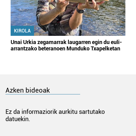
KIROLA
Unai Urkia zegamarrak laugarren egin du euli-
arrantzako beteranoen Munduko Txapelketan
Azken bideoak
Ez da informaziorik aurkitu sartutako
datuekin.