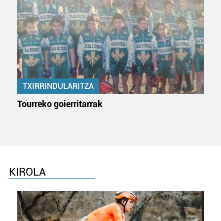
TXIRRINDULARITZA
Tourreko goierritarrak
KIROLA