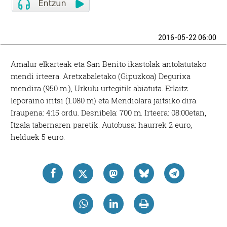
2016-05-22 06:00
Amalur elkarteak eta San Benito ikastolak antolatutako
mendi irteera. Aretxabaletako (Gipuzkoa) Degurixa
mendira (950 m.), Urkulu urtegitik abiatuta. Erlaitz
leporaino iritsi (1.080 m) eta Mendiolara jaitsiko dira.
Iraupena: 4:15 ordu. Desnibela: 700 m. Irteera: 08:00etan,
Itzala tabernaren paretik. Autobusa: haurrek 2 euro,
helduek 5 euro.