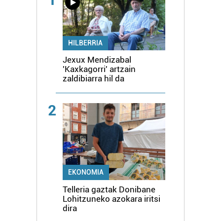
HILBERRIA
Jexux Mendizabal
'Kaxkagorri' artzain
zaldibiarra hil da
2
EKONOMIA
Telleria gaztak Donibane
Lohitzuneko azokara iritsi
dira