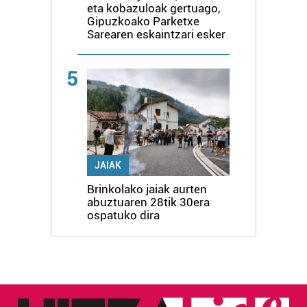
eta kobazuloak gertuago,
Gipuzkoako Parketxe
Sarearen eskaintzari esker
5
JAIAK
Brinkolako jaiak aurten
abuztuaren 28tik 30era
ospatuko dira