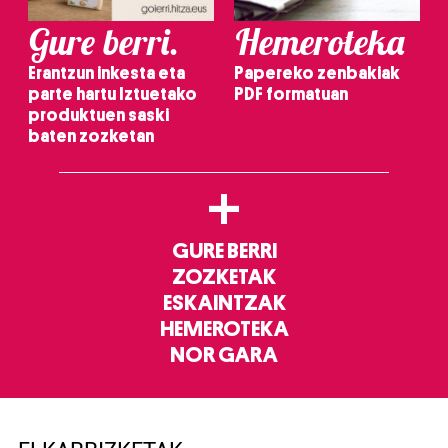
Gure berri.
Hemeroteka
Erantzun inkesta eta
Papereko zenbakiak
parte hartu Iztuetako
PDF formatuan
produktuen saski
baten zozketan
+
GURE BERRI
ZOZKETAK
ESKAINTZAK
HEMEROTEKA
NOR GARA