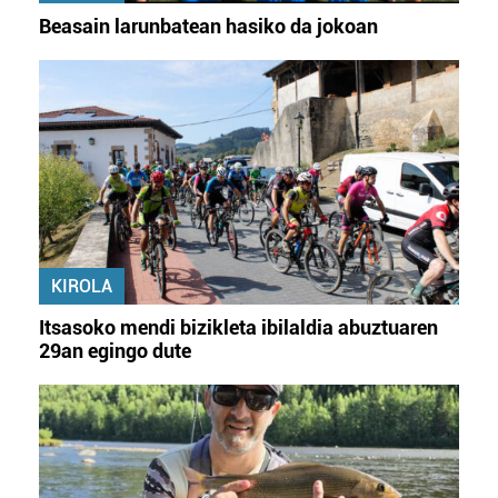
Beasain larunbatean hasiko da jokoan
KIROLA
Itsasoko mendi bizikleta ibilaldia abuztuaren
29an egingo dute