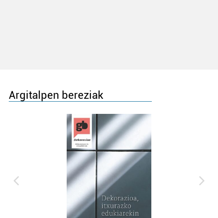
Argitalpen bereziak