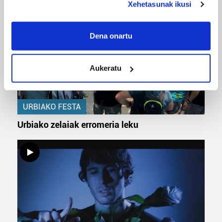
Xehetasunak ikusi
If you allow, we would also like to:
Collect information about your geographical
Dena onartu
location which can be accurate to within several
meters
Aukeratu
Identify your device by actively scanning it for
specific characteristics (fingerprinting)
Find out more about how your personal data is processed
URBIAKO FESTA
and set your preferences in the
details section
.
Urbiako zelaiak erromeria leku
Guk eta gure bazkideek zure datu pertsonalak
prozesatzen ditugu, zure IP zenbakia, besteak beste,
teknologia erabiliz, cookieak adibidez, iragarki eta eduki
pertsonalizatuak eskaintzeko, iragarkiak eta edukia
neurtzeko, jendeari buruzko informazioa biltzeko eta
produktuak garatzeko. Zure datuak nork eta zertarako
erabiltzen dituen hauta dezakezu.