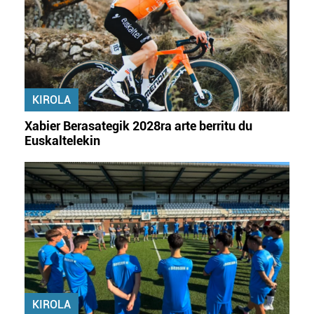
KIROLA
Xabier Berasategik 2028ra arte berritu du
Euskaltelekin
KIROLA