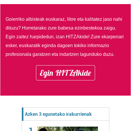
Goierriko albisteak euskaraz, libre eta kalitatez jaso nahi
dituzu?
Horretarako zure babesa ezinbestekoa zaigu.
Egin zaitez harpidedun, izan HITZAkide!
Zure ekarpenari
esker, euskaratik eginda dagoen tokiko informazio
profesionala garatzen eta indartzen lagunduko duzu.
Egin HITZAkide
Azken 3 egunetako irakurrienak
1