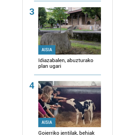
3
AISIA
Idiazabalen, abuzturako
plan ugari
4
AISIA
Goierriko jentilak, behiak