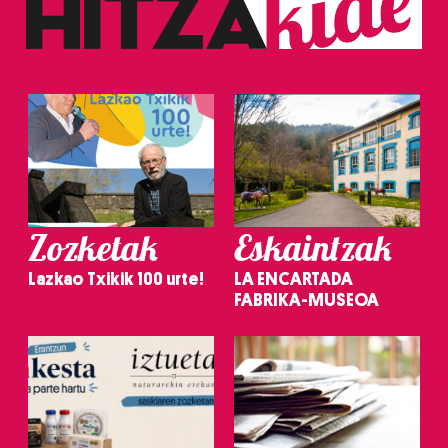
Zozketak
Eskaintzak
Lazkao Txikik 100 urte!
LA ENCARTADA
FABRIKA-MUSEOA