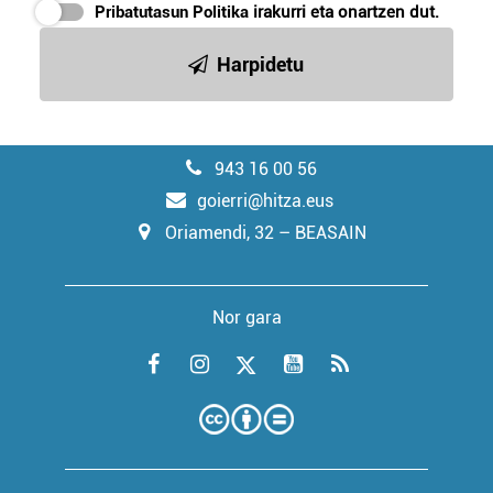
Pribatutasun Politika
irakurri eta onartzen dut.
Harpidetu
943 16 00 56
goierri@hitza.eus
Oriamendi, 32 – BEASAIN
Nor gara