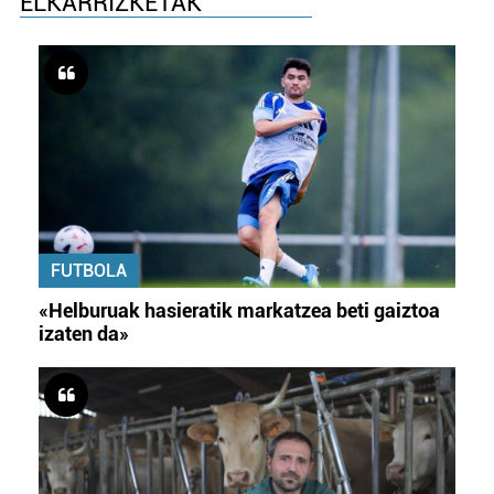
ELKARRIZKETAK
FUTBOLA
«Helburuak hasieratik markatzea beti gaiztoa
izaten da»