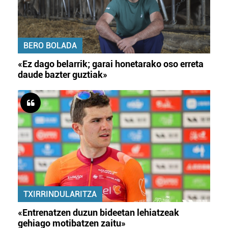
BERO BOLADA
«Ez dago belarrik; garai honetarako oso erreta
daude bazter guztiak»
TXIRRINDULARITZA
«Entrenatzen duzun bideetan lehiatzeak
gehiago motibatzen zaitu»