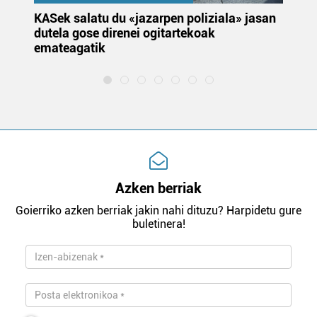
KASek salatu du «jazarpen poliziala» jasan
Pa
dutela gose direnei ogitartekoak
da
emateagatik
«s
Azken berriak
Goierriko azken berriak jakin nahi dituzu? Harpidetu gure
buletinera!