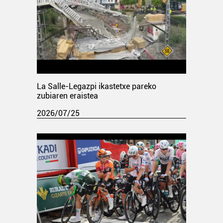
La Salle-Legazpi ikastetxe pareko
zubiaren eraistea
2026/07/25