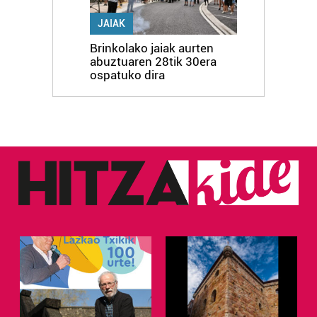
JAIAK
Brinkolako jaiak aurten
abuztuaren 28tik 30era
ospatuko dira