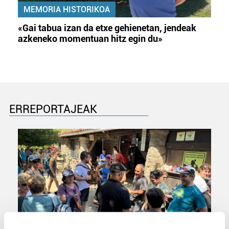
MEMORIA HISTORIKOA
«Gai tabua izan da etxe gehienetan, jendeak
azkeneko momentuan hitz egin du»
ERREPORTAJEAK