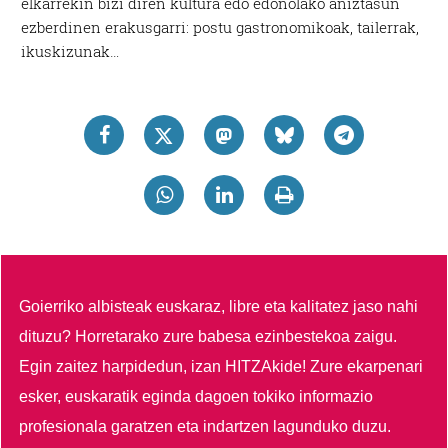
elkarrekin bizi diren kultura edo edonolako aniztasun
ezberdinen erakusgarri: postu gastronomikoak, tailerrak,
ikuskizunak…
Goierriko albisteak euskaraz, libre eta kalitatez jaso nahi
dituzu?
Horretarako zure babesa ezinbestekoa zaigu.
Egin zaitez harpidedun, izan HITZAkide!
Zure ekarpenari
esker, euskaratik eginda dagoen tokiko informazio
profesionala garatzen eta indartzen lagunduko duzu.