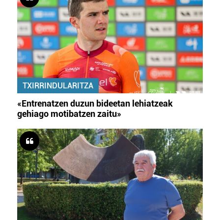
TXIRRINDULARITZA
«Entrenatzen duzun bideetan lehiatzeak
gehiago motibatzen zaitu»