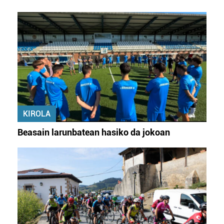
KIROLA
Beasain larunbatean hasiko da jokoan