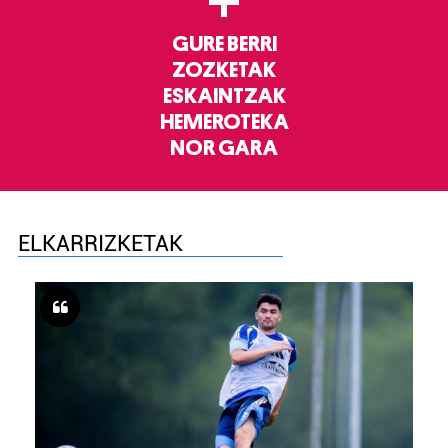
+
GURE BERRI
ZOZKETAK
ESKAINTZAK
HEMEROTEKA
NOR GARA
ELKARRIZKETAK