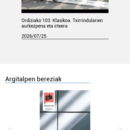
Ordiziako 103. Klasikoa. Txirrindularien
aurkezpena eta irteera
2026/07/25
Argitalpen bereziak