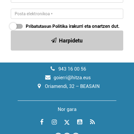
Pribatutasun Politika
irakurri eta onartzen dut.
Harpidetu
943 16 00 56
goierri@hitza.eus
Oriamendi, 32 – BEASAIN
Nor gara