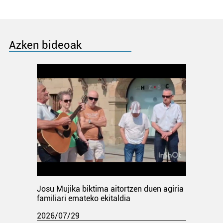
Azken bideoak
Josu Mujika biktima aitortzen duen agiria
familiari emateko ekitaldia
2026/07/29