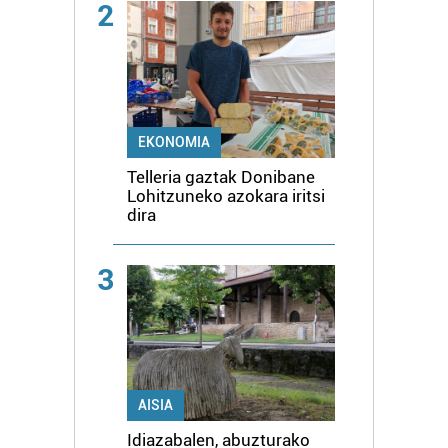
2
EKONOMIA
Telleria gaztak Donibane
Lohitzuneko azokara iritsi
dira
3
AISIA
Idiazabalen, abuzturako