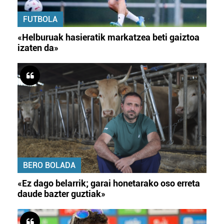
FUTBOLA
«Helburuak hasieratik markatzea beti gaiztoa
izaten da»
BERO BOLADA
«Ez dago belarrik; garai honetarako oso erreta
daude bazter guztiak»