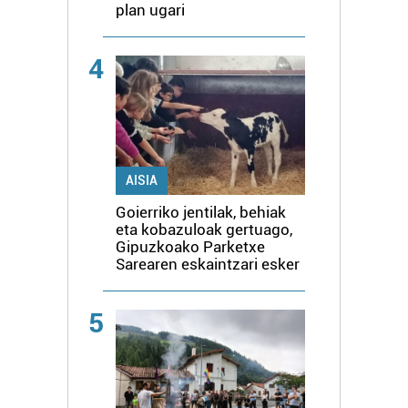
plan ugari
4
AISIA
Goierriko jentilak, behiak
eta kobazuloak gertuago,
Gipuzkoako Parketxe
Sarearen eskaintzari esker
5