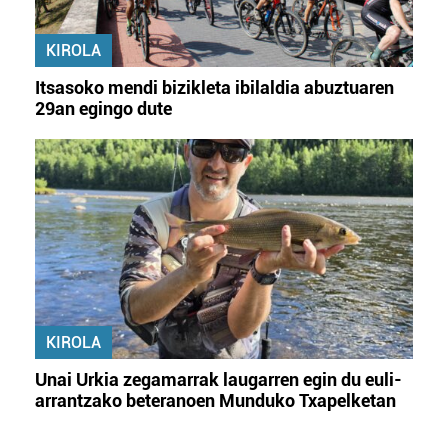
KIROLA
Itsasoko mendi bizikleta ibilaldia abuztuaren
29an egingo dute
KIROLA
Unai Urkia zegamarrak laugarren egin du euli-
arrantzako beteranoen Munduko Txapelketan