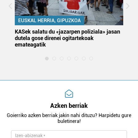
EUSKAL HERRIA, GIPUZKOA
KASek salatu du «jazarpen poliziala» jasan
Pa
dutela gose direnei ogitartekoak
da
emateagatik
«s
Azken berriak
Goierriko azken berriak jakin nahi dituzu? Harpidetu gure
buletinera!