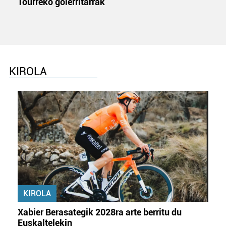
Tourreko goierritarrak
datuen atalean. Edozein unetan alda edo ken dezakezu
zure baimena Cookieen adierazpenean.
Webgune honek cookie propioak eta hirugarrenen cookie-
fitxategiak erabiltzen ditu. Zure esperientzia eta
zerbitzuak hobetzeko asmoz, cookie teknologiaz
KIROLA
baliatzen gara. Ohar hau onartuz gero, teknologia hori
erabiltzeko baimen esplizitua ematen diguzu.
Gehiago
irakurri
KIROLA
Xabier Berasategik 2028ra arte berritu du
Euskaltelekin