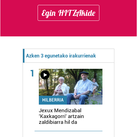
Egin HITZAkide
Azken 3 egunetako irakurrienak
1
HILBERRIA
Jexux Mendizabal
'Kaxkagorri' artzain
zaldibiarra hil da