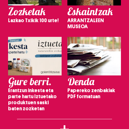
Zozketak
Eskaintzak
Lazkao Txikik 100 urte!
ARRANTZALEEN
MUSEOA
Gure berri.
Denda
Erantzun inkesta eta
Papereko zenbakiak
parte hartu Iztuetako
PDF formatuan
produktuen saski
baten zozketan