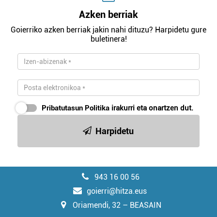
Azken berriak
Goierriko azken berriak jakin nahi dituzu? Harpidetu gure
buletinera!
Pribatutasun Politika
irakurri eta onartzen dut.
Harpidetu
943 16 00 56
goierri@hitza.eus
Oriamendi, 32 – BEASAIN