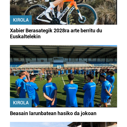
KIROLA
Xabier Berasategik 2028ra arte berritu du
Euskaltelekin
KIROLA
Beasain larunbatean hasiko da jokoan