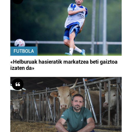
FUTBOLA
«Helburuak hasieratik markatzea beti gaiztoa
izaten da»