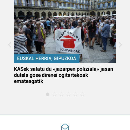
EUSKAL HERRIA, GIPUZKOA
KASek salatu du «jazarpen poliziala» jasan
Pa
dutela gose direnei ogitartekoak
da
emateagatik
«s