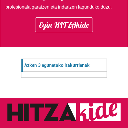
profesionala garatzen eta indartzen lagunduko duzu.
Egin HITZAkide
Azken 3 egunetako irakurrienak