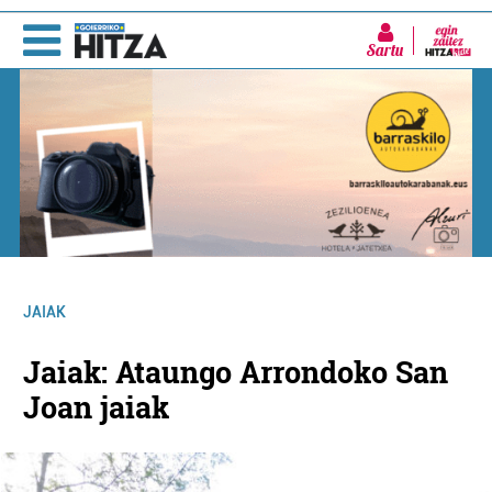
Sartu
JAIAK
Jaiak: Ataungo Arrondoko San
Joan jaiak