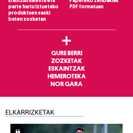
Erantzun inkesta eta
Papereko zenbakiak
parte hartu Iztuetako
PDF formatuan
produktuen saski
baten zozketan
+
GURE BERRI
ZOZKETAK
ESKAINTZAK
HEMEROTEKA
NOR GARA
ELKARRIZKETAK