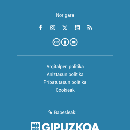
Nor gara
Argitalpen politika
Aniztasun politika
Pribatutasun politika
Cookieak
Babesleak: