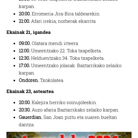
karpan.
20:00.
Erromeria Jira-Bira taldearekin.
21:00.
Afari irekia, norberak ekarrita.
Ekainak 21, igandea
09:00.
Olatara mendi irteera.
12:00.
Umeentzako 22. Toka txapelketa.
12:30.
Helduentzako 34. Toka txapelketa.
17:00.
Umeentzako jolasak. Baztarrikako zelaiko
karpan.
Ondoren.
Txokolatea.
Ekainak 23, asteartea
20:00.
Kalejira herriko soinujoleekin.
20:30.
Auzo afaria Baztarrikako zelaiko karpan.
Gauerdian.
San Joan piztu eta suaren bueltan
dantza.