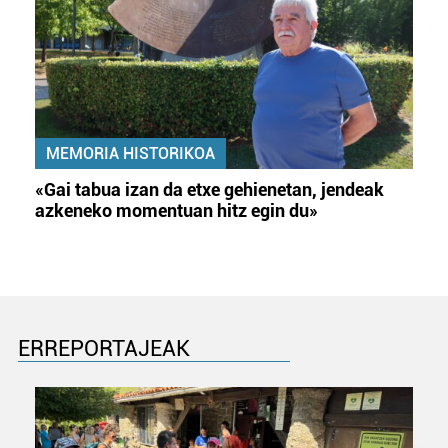
MEMORIA HISTORIKOA
«Gai tabua izan da etxe gehienetan, jendeak
azkeneko momentuan hitz egin du»
ERREPORTAJEAK