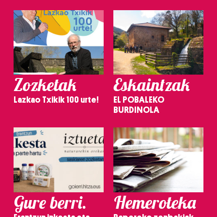
Zozketak
Eskaintzak
Lazkao Txikik 100 urte!
EL POBALEKO
BURDINOLA
Gure berri.
Hemeroteka