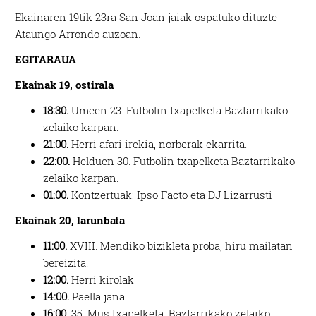
Ekainaren 19tik 23ra San Joan jaiak ospatuko dituzte
Ataungo Arrondo auzoan.
EGITARAUA
Ekainak 19, ostirala
18:30.
Umeen 23. Futbolin txapelketa Baztarrikako
zelaiko karpan.
21:00.
Herri afari irekia, norberak ekarrita.
22:00.
Helduen 30. Futbolin txapelketa Baztarrikako
zelaiko karpan.
01:00.
Kontzertuak: Ipso Facto eta DJ Lizarrusti
Ekainak 20, larunbata
11:00.
XVIII. Mendiko bizikleta proba, hiru mailatan
bereizita.
12:00.
Herri kirolak
14:00.
Paella jana
16:00.
35. Mus txapelketa. Baztarrikako zelaiko