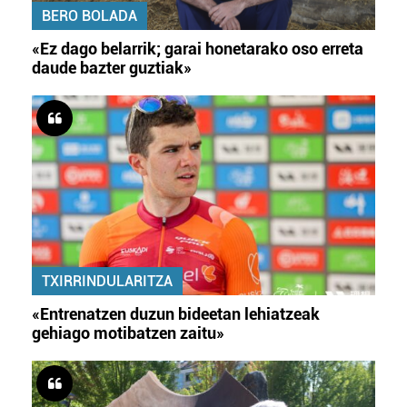
BERO BOLADA
«Ez dago belarrik; garai honetarako oso erreta
daude bazter guztiak»
TXIRRINDULARITZA
«Entrenatzen duzun bideetan lehiatzeak
gehiago motibatzen zaitu»