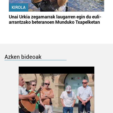
KIROLA
Unai Urkia zegamarrak laugarren egin du euli-
arrantzako beteranoen Munduko Txapelketan
Azken bideoak