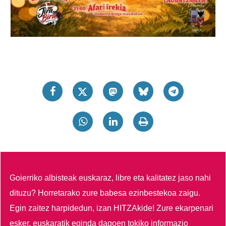
Goierriko albisteak euskaraz, libre eta kalitatez jaso nahi
dituzu?
Horretarako zure babesa ezinbestekoa zaigu.
Egin zaitez harpidedun, izan HITZAkide!
Zure ekarpenari
esker, euskaratik eginda dagoen tokiko informazio