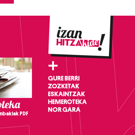
+
GURE BERRI
ZOZKETAK
ESKAINTZAK
teka
HEMEROTEKA
NOR GARA
nbakiak PDF