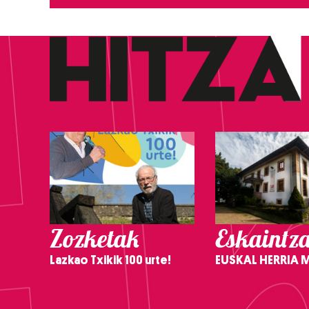
Zozketak
Eskaintz
Lazkao Txikik 100 urte!
EUSKAL HERRIA