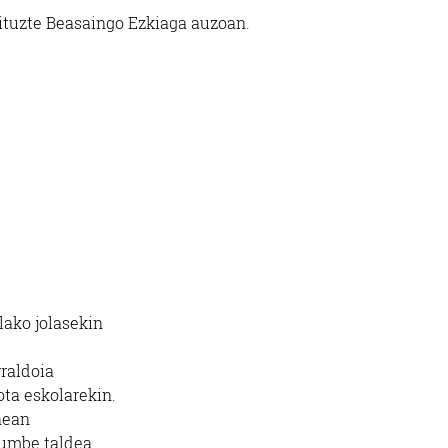
ituzte Beasaingo Ezkiaga auzoan.
ako jolasekin
raldoia
ta eskolarekin.
nean
rumbe taldea