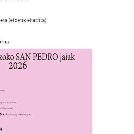
eta (etxetik ekarrita)
rtua