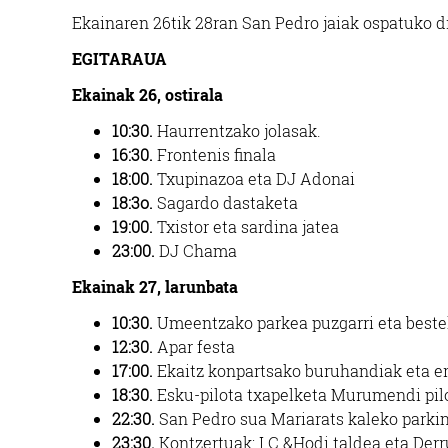
Ekainaren 26tik 28ran San Pedro jaiak ospatuko d
EGITARAUA
Ekainak 26, ostirala
10:30.
Haurrentzako jolasak.
16:30.
Frontenis finala
18:00.
Txupinazoa eta DJ Adonai
18:3o.
Sagardo dastaketa
19:00.
Txistor eta sardina jatea
23:00.
DJ Chama
Ekainak 27, larunbata
10:30.
Umeentzako parkea puzgarri eta bestel
12:30.
Apar festa
17:00.
Ekaitz konpartsako buruhandiak eta er
18:30.
Esku-pilota txapelketa Murumendi pilo
22:30.
San Pedro sua Mariarats kaleko parki
23:30.
Kontzertuak: I.C.&Hodi taldea eta Der