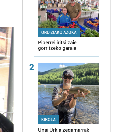
ORDIZIAKO AZOKA
Piperrei iritsi zaie
gorritzeko garaia
2
KIROLA
Unai Urkia zegamarrak