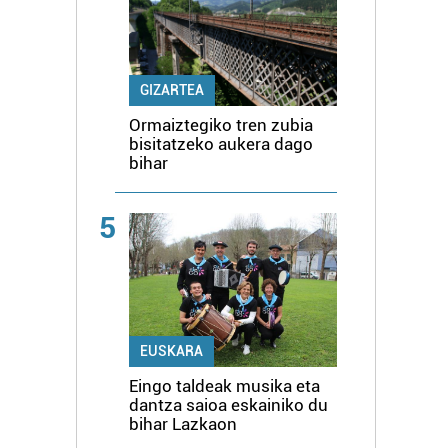
GIZARTEA
Ormaiztegiko tren zubia
bisitatzeko aukera dago
bihar
5
EUSKARA
Eingo taldeak musika eta
dantza saioa eskainiko du
bihar Lazkaon