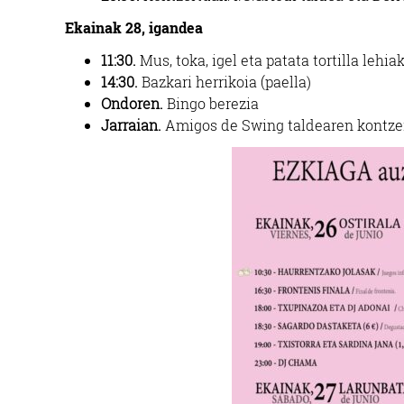
Ekainak 28, igandea
11:30.
Mus, toka, igel eta patata tortilla lehiak
14:30.
Bazkari herrikoia (paella)
Ondoren.
Bingo berezia
Jarraian.
Amigos de Swing taldearen kontze