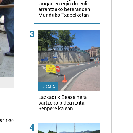
laugarren egin du euli-
arrantzako beteranoen
Munduko Txapelketan
3
UDALA
Lazkaotik Beasainera
sartzeko bidea itxita,
Senpere kalean
8 11:30
4