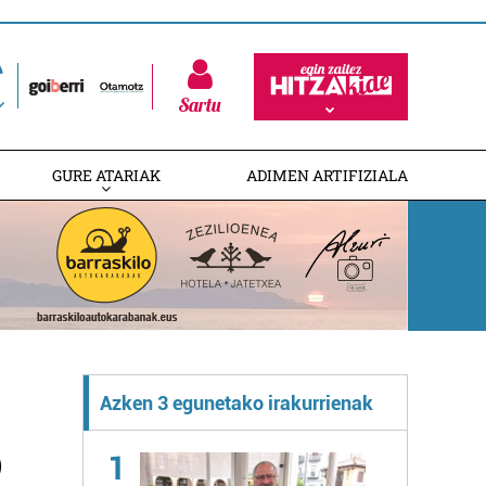
Sartu
GURE ATARIAK
ADIMEN ARTIFIZIALA
Azken 3 egunetako irakurrienak
o
1