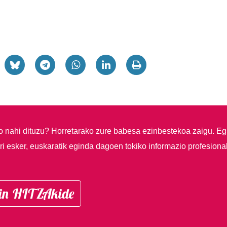
so nahi dituzu?
Horretarako zure babesa ezinbestekoa zaigu. Eg
i esker, euskaratik eginda dagoen tokiko informazio profesiona
in HITZAkide