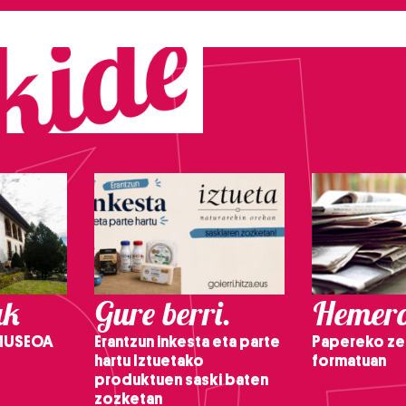
ak
Gure berri.
Hemero
 MUSEOA
Erantzun inkesta eta parte
Papereko ze
hartu Iztuetako
formatuan
produktuen saski baten
zozketan