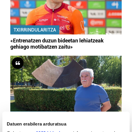
TXIRRINDULARITZA
«Entrenatzen duzun bideetan lehiatzeak
gehiago motibatzen zaitu»
MEMORIA HISTORIKOA
Datuen erabilera arduratsua
«Gai tabua izan da etxe gehienetan, jendeak