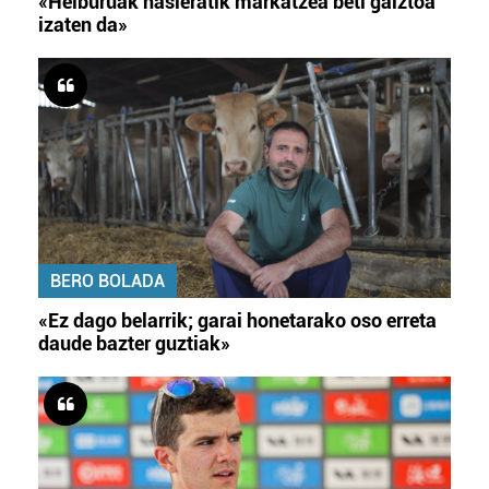
«Helburuak hasieratik markatzea beti gaiztoa
izaten da»
BERO BOLADA
«Ez dago belarrik; garai honetarako oso erreta
daude bazter guztiak»