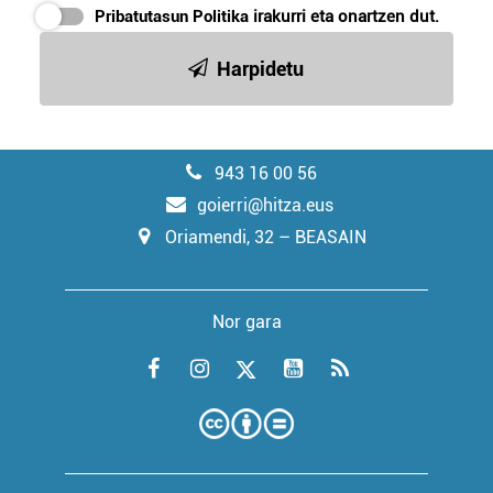
Pribatutasun Politika
irakurri eta onartzen dut.
Harpidetu
943 16 00 56
goierri@hitza.eus
Oriamendi, 32 – BEASAIN
Nor gara