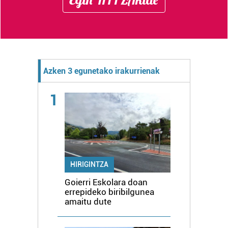
Azken 3 egunetako irakurrienak
1
HIRIGINTZA
Goierri Eskolara doan
errepideko biribilgunea
amaitu dute