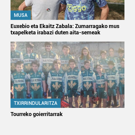
zure baimena Cookieen adierazpenean.
MUSA
Webgune honek cookie propioak eta hirugarrenen cookie-
fitxategiak erabiltzen ditu. Zure esperientzia eta
Euxebio eta Ekaitz Zabala: Zumarragako mus
zerbitzuak hobetzeko asmoz, cookie teknologiaz
txapelketa irabazi duten aita-semeak
baliatzen gara. Ohar hau onartuz gero, teknologia hori
erabiltzeko baimen esplizitua ematen diguzu.
Gehiago
irakurri
TXIRRINDULARITZA
Tourreko goierritarrak