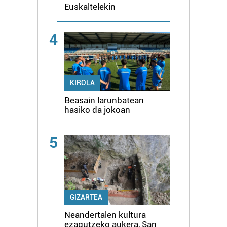
Euskaltelekin
4
KIROLA
Beasain larunbatean
hasiko da jokoan
5
GIZARTEA
Neandertalen kultura
ezagutzeko aukera, San