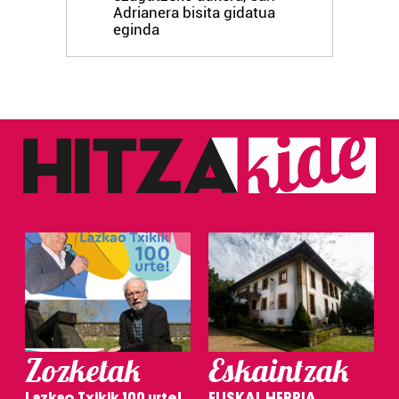
Adrianera bisita gidatua
eginda
Zozketak
Eskaintzak
Lazkao Txikik 100 urte!
EUSKAL HERRIA