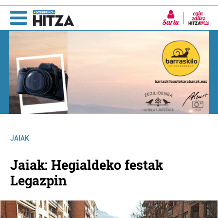
Sartu
JAIAK
Jaiak: Hegialdeko festak
Legazpin