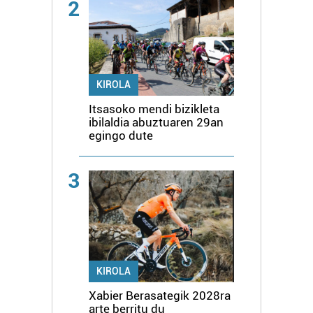
2
KIROLA
Itsasoko mendi bizikleta
ibilaldia abuztuaren 29an
egingo dute
3
KIROLA
Xabier Berasategik 2028ra
arte berritu du