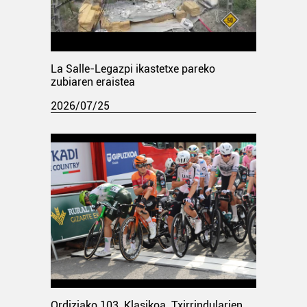
La Salle-Legazpi ikastetxe pareko
zubiaren eraistea
2026/07/25
Ordiziako 103. Klasikoa. Txirrindularien