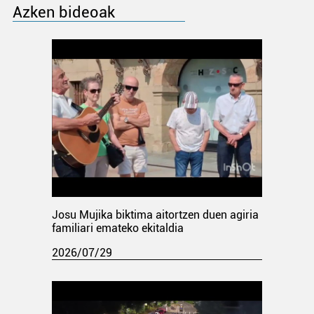
Azken bideoak
Josu Mujika biktima aitortzen duen agiria
familiari emateko ekitaldia
2026/07/29