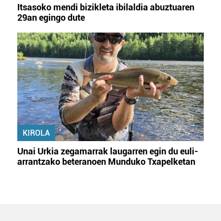
Itsasoko mendi bizikleta ibilaldia abuztuaren
29an egingo dute
KIROLA
Unai Urkia zegamarrak laugarren egin du euli-
arrantzako beteranoen Munduko Txapelketan