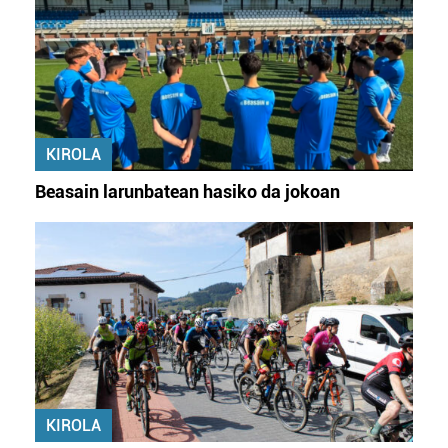
KIROLA
Beasain larunbatean hasiko da jokoan
KIROLA