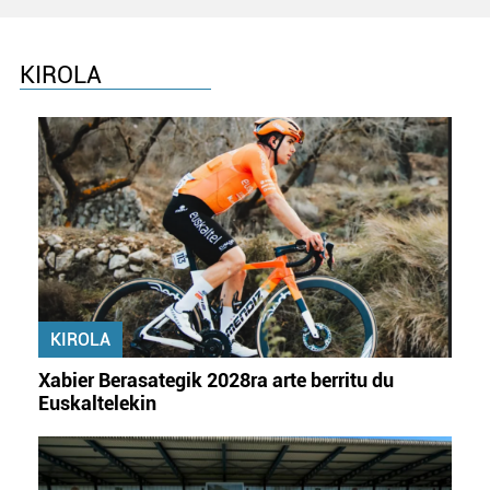
KIROLA
KIROLA
Xabier Berasategik 2028ra arte berritu du
Euskaltelekin