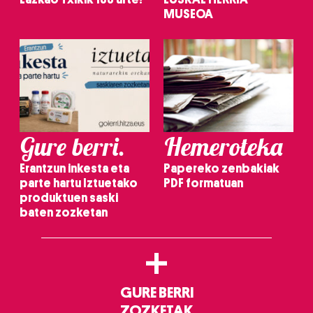
MUSEOA
Gure berri.
Hemeroteka
Erantzun inkesta eta
Papereko zenbakiak
parte hartu Iztuetako
PDF formatuan
produktuen saski
baten zozketan
+
GURE BERRI
ZOZKETAK