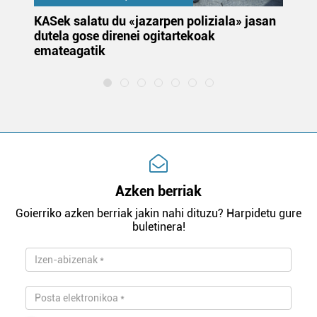
KASek salatu du «jazarpen poliziala» jasan
Pa
dutela gose direnei ogitartekoak
da
emateagatik
«s
Azken berriak
Goierriko azken berriak jakin nahi dituzu? Harpidetu gure
buletinera!