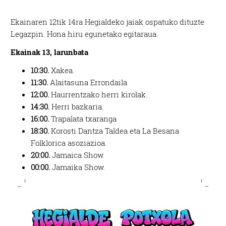
Ekainaren 12tik 14ra Hegialdeko jaiak ospatuko dituzte
Legazpin. Hona hiru egunetako egitaraua.
Ekainak 13, larunbata
10:30.
Xakea.
11:30.
Alaitasuna Errondaila
12:00.
Haurrentzako herri kirolak.
14:30.
Herri bazkaria.
16:00.
Trapalata txaranga
18:30.
Korosti Dantza Taldea eta La Besana
Folklorica asoziazioa.
20:00.
Jamaica Show.
00:00.
Jamaika Show.