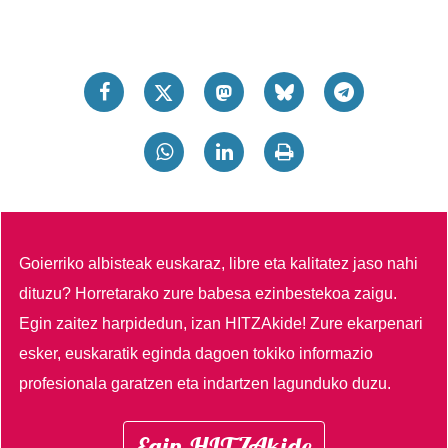
Goierriko albisteak euskaraz, libre eta kalitatez jaso nahi
dituzu?
Horretarako zure babesa ezinbestekoa zaigu.
Egin zaitez harpidedun, izan HITZAkide!
Zure ekarpenari
esker, euskaratik eginda dagoen tokiko informazio
profesionala garatzen eta indartzen lagunduko duzu.
Egin HITZAkide