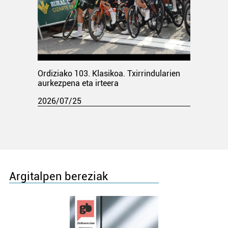
Ordiziako 103. Klasikoa. Txirrindularien
aurkezpena eta irteera
2026/07/25
Argitalpen bereziak