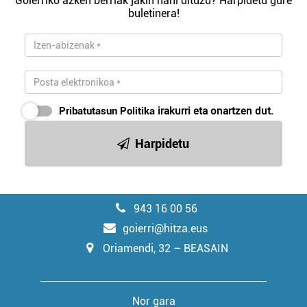
Goierriko azken berriak jakin nahi dituzu? Harpidetu gure
buletinera!
Pribatutasun Politika
irakurri eta onartzen dut.
Harpidetu
943 16 00 56
goierri@hitza.eus
Oriamendi, 32 – BEASAIN
Nor gara