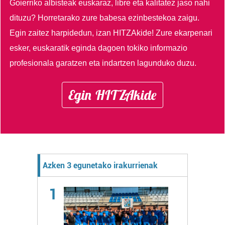
Goierriko albisteak euskaraz, libre eta kalitatez jaso nahi
dituzu?
Horretarako zure babesa ezinbestekoa zaigu.
Egin zaitez harpidedun, izan HITZAkide!
Zure ekarpenari
esker, euskaratik eginda dagoen tokiko informazio
profesionala garatzen eta indartzen lagunduko duzu.
Egin HITZAkide
Azken 3 egunetako irakurrienak
1