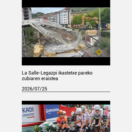
La Salle-Legazpi ikastetxe pareko
zubiaren eraistea
2026/07/25