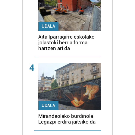
UDALA
Aita Iparragirre eskolako
jolastoki berria forma
hartzen ari da
4
UDALA
Mirandaolako burdinola
Legazpi erdira jaitsiko da