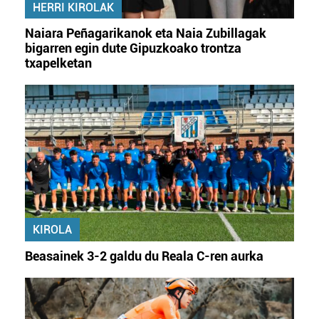
HERRI KIROLAK
Naiara Peñagarikanok eta Naia Zubillagak
bigarren egin dute Gipuzkoako trontza
txapelketan
KIROLA
Beasainek 3-2 galdu du Reala C-ren aurka