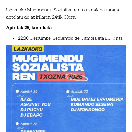
Lazkaoko Mugimendu Sozialistaren txosnak egitaraua
antolatu du apirilaren 24tik 30era.
Apirilak 25, larunbata
22:00.
Derrumbe, Sedientos de Cumbia eta DJ Tintz