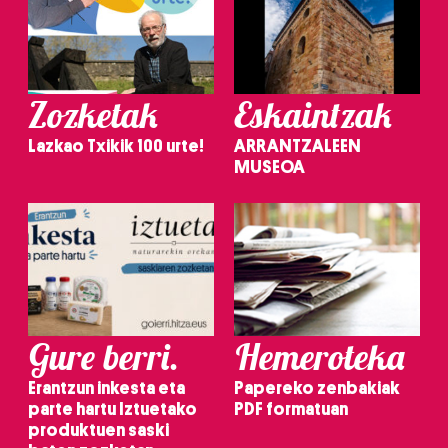
Zozketak
Eskaintzak
Lazkao Txikik 100 urte!
ARRANTZALEEN
MUSEOA
Gure berri.
Hemeroteka
Erantzun inkesta eta
Papereko zenbakiak
parte hartu Iztuetako
PDF formatuan
produktuen saski