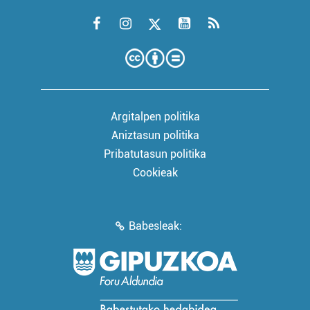
Argitalpen politika
Aniztasun politika
Pribatutasun politika
Cookieak
Babesleak: