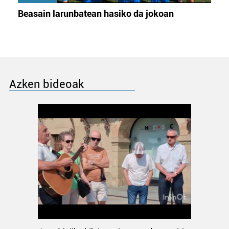
Beasain larunbatean hasiko da jokoan
Azken bideoak