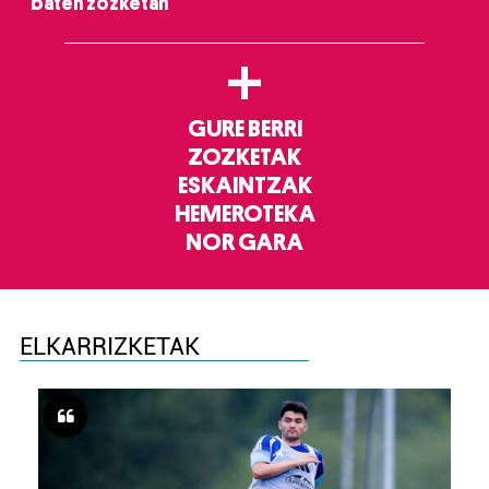
baten zozketan
+
GURE BERRI
ZOZKETAK
ESKAINTZAK
HEMEROTEKA
NOR GARA
ELKARRIZKETAK