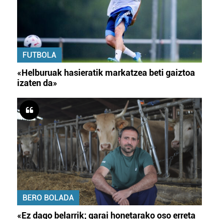
FUTBOLA
«Helburuak hasieratik markatzea beti gaiztoa
izaten da»
BERO BOLADA
«Ez dago belarrik; garai honetarako oso erreta