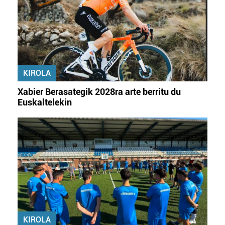
KIROLA
Xabier Berasategik 2028ra arte berritu du
Euskaltelekin
KIROLA