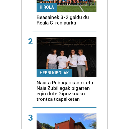
KIROLA
Beasainek 3-2 galdu du
Reala C-ren aurka
2
HERRI KIROLAK
Naiara Peñagarikanok eta
Naia Zubillagak bigarren
egin dute Gipuzkoako
trontza txapelketan
3