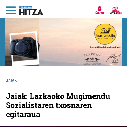
Sartu
JAIAK
Jaiak: Lazkaoko Mugimendu
Sozialistaren txosnaren
egitaraua