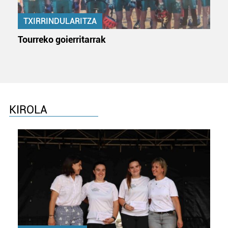
irakurri
TXIRRINDULARITZA
Tourreko goierritarrak
KIROLA