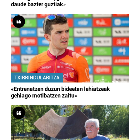
daude bazter guztiak»
TXIRRINDULARITZA
«Entrenatzen duzun bideetan lehiatzeak
gehiago motibatzen zaitu»