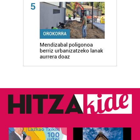
5
OROKORRA
Mendizabal poligonoa
berriz urbanizatzeko lanak
aurrera doaz