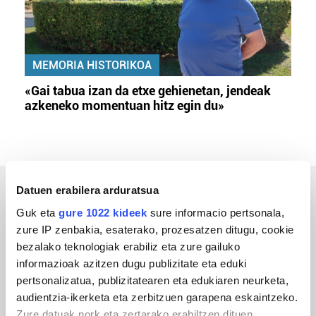
MEMORIA HISTORIKOA
«Gai tabua izan da etxe gehienetan, jendeak
azkeneko momentuan hitz egin du»
Datuen erabilera arduratsua
ERREPORTAJEAK
Guk eta
gure 1022 kideek
sure informacio pertsonala,
zure IP zenbakia, esaterako, prozesatzen ditugu, cookie
bezalako teknologiak erabiliz eta zure gailuko
informazioak azitzen dugu publizitate eta eduki
pertsonalizatua, publizitatearen eta edukiaren neurketa,
audientzia-ikerketa eta zerbitzuen garapena eskaintzeko.
Zure datuak nork eta zertarako erabiltzen dituen