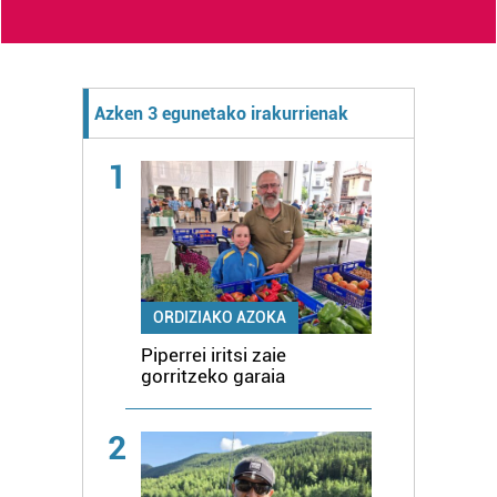
Azken 3 egunetako irakurrienak
1
ORDIZIAKO AZOKA
Piperrei iritsi zaie
gorritzeko garaia
2