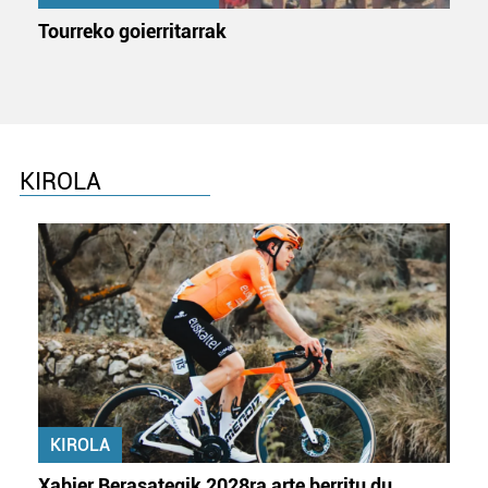
Tourreko goierritarrak
KIROLA
KIROLA
Xabier Berasategik 2028ra arte berritu du