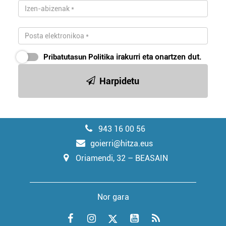
Pribatutasun Politika
irakurri eta onartzen dut.
Harpidetu
943 16 00 56
goierri@hitza.eus
Oriamendi, 32 – BEASAIN
Nor gara