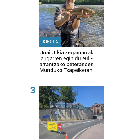
KIROLA
Unai Urkia zegamarrak
laugarren egin du euli-
arrantzako beteranoen
Munduko Txapelketan
3