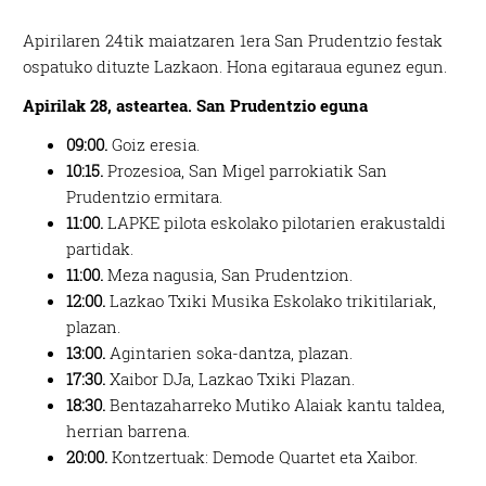
Apirilaren 24tik maiatzaren 1era San Prudentzio festak
ospatuko dituzte Lazkaon. Hona egitaraua egunez egun.
Apirilak 28, asteartea. San Prudentzio eguna
09:00.
Goiz eresia.
10:15.
Prozesioa, San Migel parrokiatik San
Prudentzio ermitara.
11:00.
LAPKE pilota eskolako pilotarien erakustaldi
partidak.
11:00.
Meza nagusia, San Prudentzion.
12:00.
Lazkao Txiki Musika Eskolako trikitilariak,
plazan.
13:00.
Agintarien soka-dantza, plazan.
17:30.
Xaibor DJa, Lazkao Txiki Plazan.
18:30.
Bentazaharreko Mutiko Alaiak kantu taldea,
herrian barrena.
20:00.
Kontzertuak: Demode Quartet eta Xaibor.