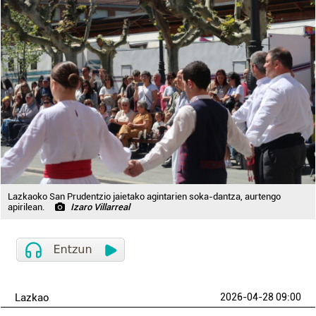
Lazkaoko San Prudentzio jaietako agintarien soka-dantza, aurtengo
apirilean.
Izaro Villarreal
Lazkao
2026-04-28 09:00