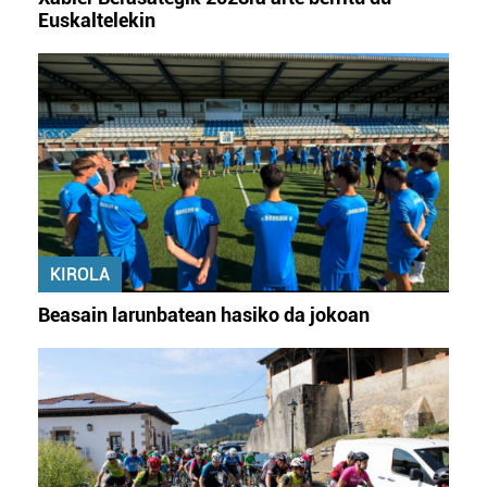
Euskaltelekin
KIROLA
Beasain larunbatean hasiko da jokoan