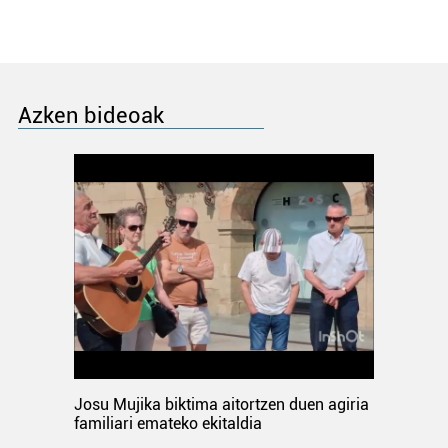
Azken bideoak
Josu Mujika biktima aitortzen duen agiria
familiari emateko ekitaldia