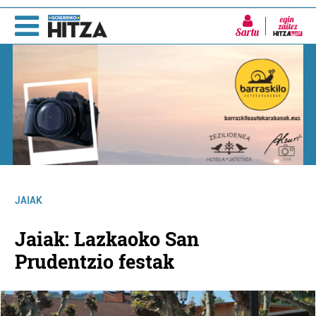
Sartu
JAIAK
Jaiak: Lazkaoko San
Prudentzio festak