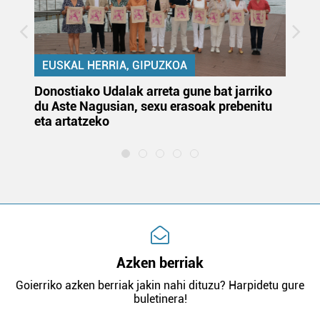
EUSKAL HERRIA, GIPUZKOA
Donostiako Udalak arreta gune bat jarriko
Ur
du Aste Nagusian, sexu erasoak prebenitu
es
eta artatzeko
lu
Azken berriak
Goierriko azken berriak jakin nahi dituzu? Harpidetu gure
buletinera!