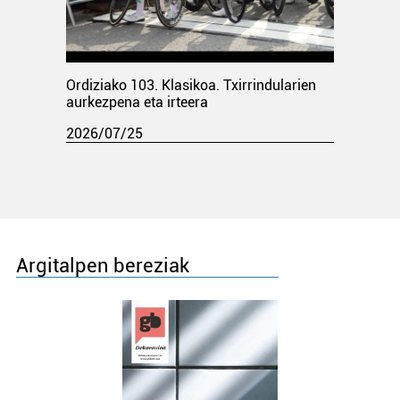
Ordiziako 103. Klasikoa. Txirrindularien
aurkezpena eta irteera
2026/07/25
Argitalpen bereziak