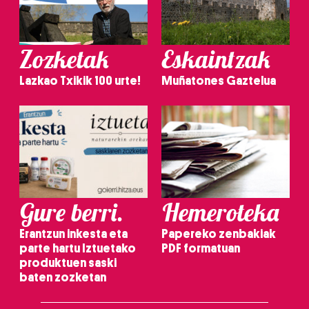
Zozketak
Eskaintzak
Lazkao Txikik 100 urte!
Muñatones Gaztelua
Gure berri.
Hemeroteka
Erantzun inkesta eta
Papereko zenbakiak
parte hartu Iztuetako
PDF formatuan
produktuen saski
baten zozketan