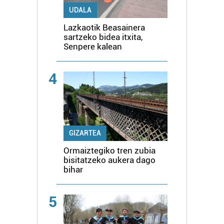
UDALA
Lazkaotik Beasainera
sartzeko bidea itxita,
Senpere kalean
4
GIZARTEA
Ormaiztegiko tren zubia
bisitatzeko aukera dago
bihar
5