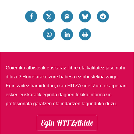
Goierriko albisteak euskaraz, libre eta kalitatez jaso nahi
dituzu?
Horretarako zure babesa ezinbestekoa zaigu.
Egin zaitez harpidedun, izan HITZAkide!
Zure ekarpenari
esker, euskaratik eginda dagoen tokiko informazio
profesionala garatzen eta indartzen lagunduko duzu.
Egin HITZAkide