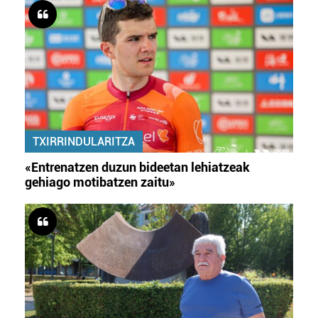
TXIRRINDULARITZA
«Entrenatzen duzun bideetan lehiatzeak
gehiago motibatzen zaitu»