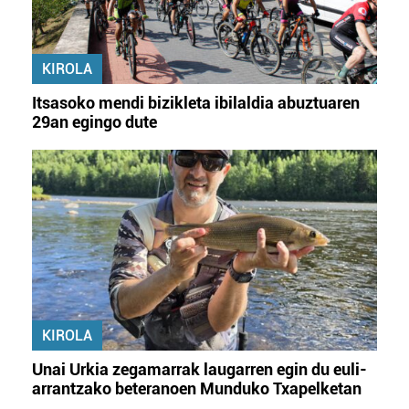
KIROLA
Itsasoko mendi bizikleta ibilaldia abuztuaren
29an egingo dute
KIROLA
Unai Urkia zegamarrak laugarren egin du euli-
arrantzako beteranoen Munduko Txapelketan