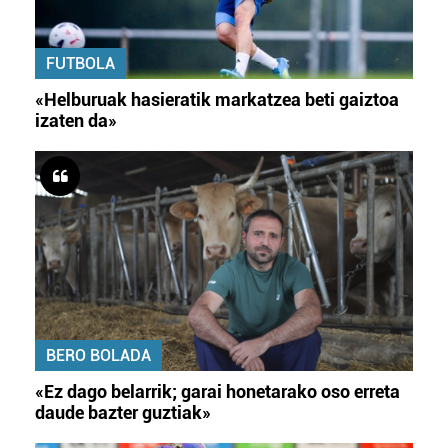
FUTBOLA
«Helburuak hasieratik markatzea beti gaiztoa
izaten da»
BERO BOLADA
«Ez dago belarrik; garai honetarako oso erreta
daude bazter guztiak»