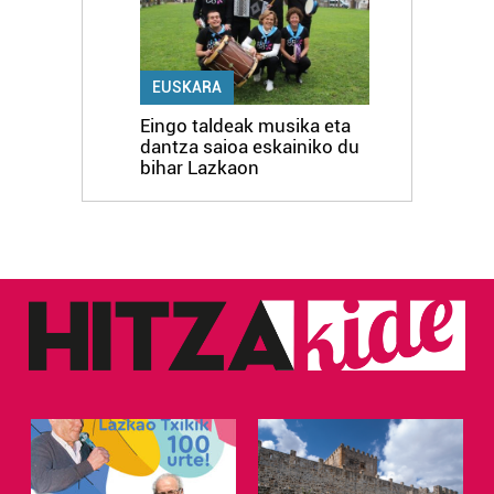
EUSKARA
Eingo taldeak musika eta
dantza saioa eskainiko du
bihar Lazkaon