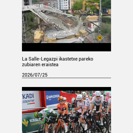
La Salle-Legazpi ikastetxe pareko
zubiaren eraistea
2026/07/25