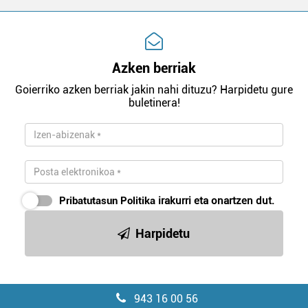
Azken berriak
Goierriko azken berriak jakin nahi dituzu? Harpidetu gure
buletinera!
Pribatutasun Politika
irakurri eta onartzen dut.
Harpidetu
943 16 00 56