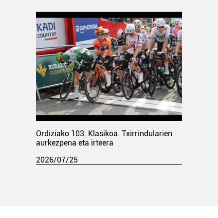
Ordiziako 103. Klasikoa. Txirrindularien
aurkezpena eta irteera
2026/07/25