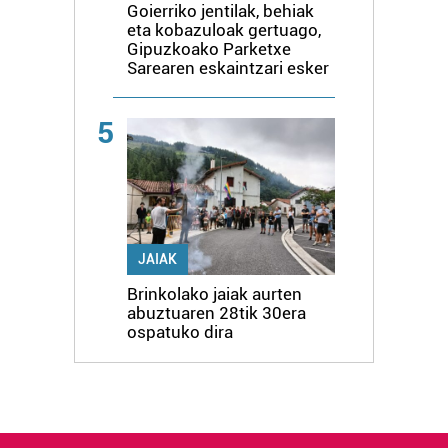
Goierriko jentilak, behiak
eta kobazuloak gertuago,
Gipuzkoako Parketxe
Sarearen eskaintzari esker
5
JAIAK
Brinkolako jaiak aurten
abuztuaren 28tik 30era
ospatuko dira