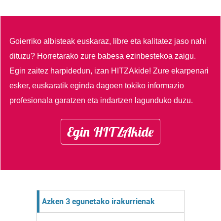
Goierriko albisteak euskaraz, libre eta kalitatez jaso nahi
dituzu?
Horretarako zure babesa ezinbestekoa zaigu.
Egin zaitez harpidedun, izan HITZAkide!
Zure ekarpenari
esker, euskaratik eginda dagoen tokiko informazio
profesionala garatzen eta indartzen lagunduko duzu.
Egin HITZAkide
Azken 3 egunetako irakurrienak