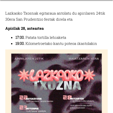
Lazkaoko Txosnak egitaraua antolatu du apirilaren 24tik
30era San Prudentzio festak direla eta.
Apirilak 28, asteartea
17:00.
Patata tortilla lehiaketa
19:00.
Kilometroetako kantu poteoa ikastolakin