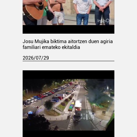
Josu Mujika biktima aitortzen duen agiria
familiari emateko ekitaldia
2026/07/29