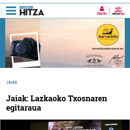
Sartu
JAIAK
Jaiak: Lazkaoko Txosnaren
egitaraua