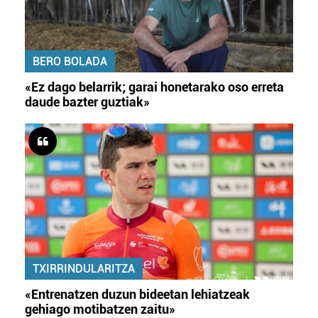
BERO BOLADA
«Ez dago belarrik; garai honetarako oso erreta
daude bazter guztiak»
TXIRRINDULARITZA
«Entrenatzen duzun bideetan lehiatzeak
gehiago motibatzen zaitu»