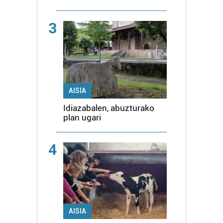
3
AISIA
Idiazabalen, abuzturako
plan ugari
4
AISIA