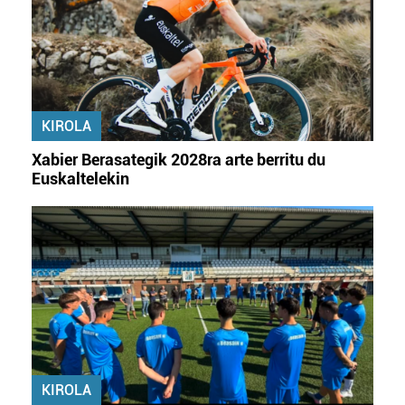
KIROLA
Xabier Berasategik 2028ra arte berritu du
Euskaltelekin
KIROLA