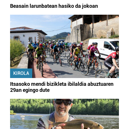
Beasain larunbatean hasiko da jokoan
KIROLA
Itsasoko mendi bizikleta ibilaldia abuztuaren
29an egingo dute