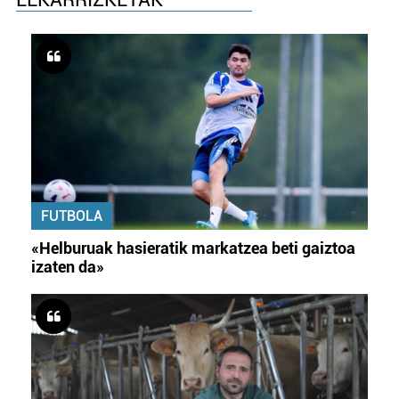
FUTBOLA
«Helburuak hasieratik markatzea beti gaiztoa
izaten da»