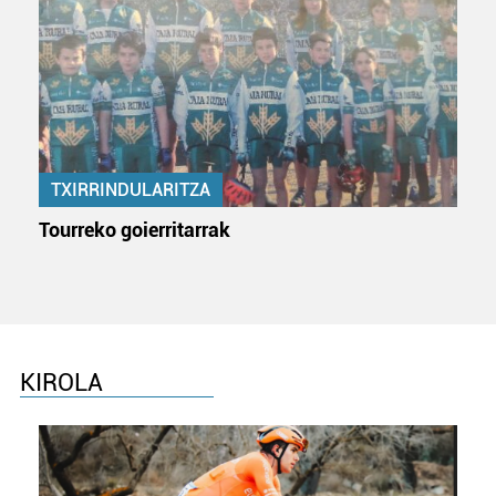
zerbitzuak hobetzeko asmoz, cookie teknologiaz
baliatzen gara. Ohar hau onartuz gero, teknologia hori
erabiltzeko baimen esplizitua ematen diguzu.
Gehiago
irakurri
TXIRRINDULARITZA
Tourreko goierritarrak
KIROLA