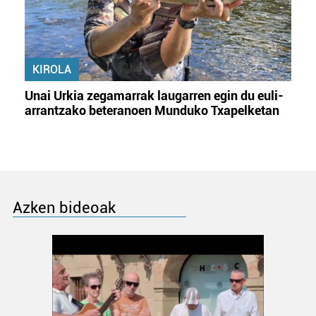
KIROLA
Unai Urkia zegamarrak laugarren egin du euli-
arrantzako beteranoen Munduko Txapelketan
Azken bideoak