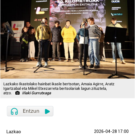
Lazkako Ikastolako hainbat ikasle bertsotan, Amaia Agirre, Aratz
Igartzabal eta Mikel Etxezarreta bertsolariak lagun zituztela,
atzo.
Iñaki Gurrutxaga
Lazkao
2026-04-28 17:00