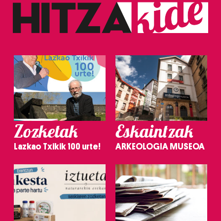
Zozketak
Eskaintzak
Lazkao Txikik 100 urte!
ARKEOLOGIA MUSEOA