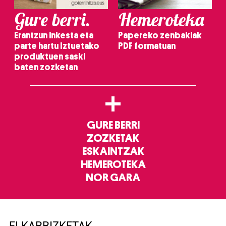
Gure berri.
Hemeroteka
Erantzun inkesta eta
Papereko zenbakiak
parte hartu Iztuetako
PDF formatuan
produktuen saski
baten zozketan
+
GURE BERRI
ZOZKETAK
ESKAINTZAK
HEMEROTEKA
NOR GARA
ELKARRIZKETAK