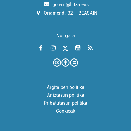
goierri@hitza.eus
Oriamendi, 32 – BEASAIN
Nor gara
Argitalpen politika
Aniztasun politika
Pribatutasun politika
Cookieak