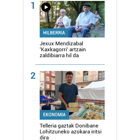
1
HILBERRIA
Jexux Mendizabal
'Kaxkagorri' artzain
zaldibiarra hil da
2
EKONOMIA
Telleria gaztak Donibane
Lohitzuneko azokara iritsi
dira