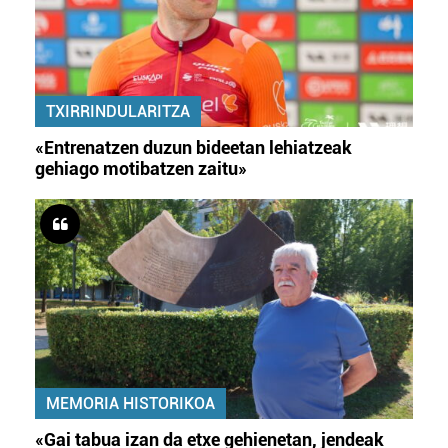
TXIRRINDULARITZA
«Entrenatzen duzun bideetan lehiatzeak
gehiago motibatzen zaitu»
MEMORIA HISTORIKOA
«Gai tabua izan da etxe gehienetan, jendeak