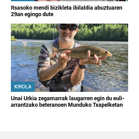
Itsasoko mendi bizikleta ibilaldia abuztuaren
29an egingo dute
KIROLA
Unai Urkia zegamarrak laugarren egin du euli-
arrantzako beteranoen Munduko Txapelketan