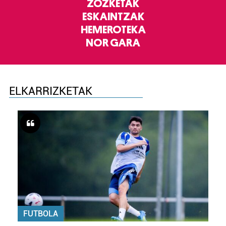
ZOZKETAK
ESKAINTZAK
HEMEROTEKA
NOR GARA
ELKARRIZKETAK
FUTBOLA