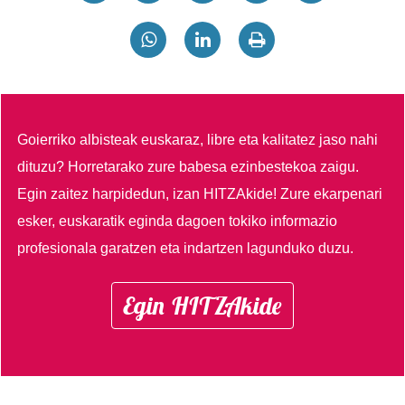
Goierriko albisteak euskaraz, libre eta kalitatez jaso nahi
dituzu?
Horretarako zure babesa ezinbestekoa zaigu.
Egin zaitez harpidedun, izan HITZAkide!
Zure ekarpenari
esker, euskaratik eginda dagoen tokiko informazio
profesionala garatzen eta indartzen lagunduko duzu.
Egin HITZAkide