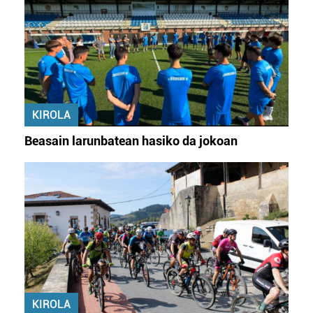
KIROLA
Beasain larunbatean hasiko da jokoan
KIROLA