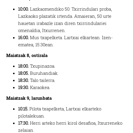
10:00.
Lazkaomendiko 50. Txirrindulari proba,
Lazkaoko plazatik irtenda. Amaieran, 50 urte
hauetan irabazle izan diren txirrindulariei
omenaldia, Itxurrenen.
16:00.
Mus txapelketa. Lartxai elkartean. Izen-
ematea, 15:30ean.
Maiatzak 8, ostirala
18:00.
Txupinazoa.
18:05.
Buruhandiak.
18:30.
Talo tailerra.
19:30.
Karaokea.
Maiatzak 9, larunbata
10:15.
Pilota txapelketa, Lartxai elkarteko
pilotalekuan.
17:30.
Herri arteko herri kirol desafioa, Itxurreneko
zelaian.