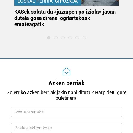
EUSKAL HERRIA, GIPUZKOA
KASek salatu du «jazarpen poliziala» jasan
Pa
dutela gose direnei ogitartekoak
da
emateagatik
«s
Azken berriak
Goierriko azken berriak jakin nahi dituzu? Harpidetu gure
buletinera!