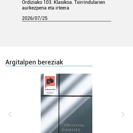
Ordiziako 103. Klasikoa. Txirrindularien
aurkezpena eta irteera
2026/07/25
Argitalpen bereziak