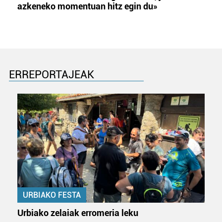
azkeneko momentuan hitz egin du»
ERREPORTAJEAK
URBIAKO FESTA
Urbiako zelaiak erromeria leku