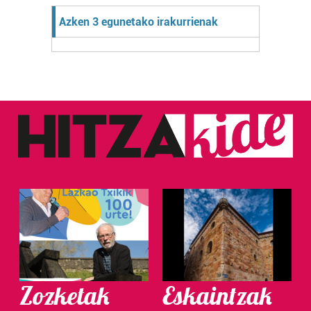
Azken 3 egunetako irakurrienak
Zozketak
Eskaintzak