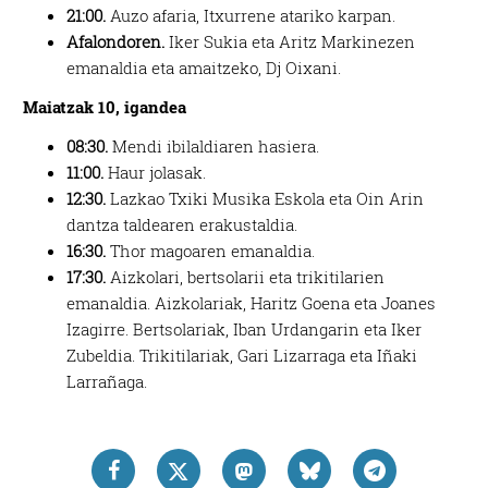
21:00.
Auzo afaria, Itxurrene atariko karpan.
Afalondoren.
Iker Sukia eta Aritz Markinezen
emanaldia eta amaitzeko, Dj Oixani.
Maiatzak 10, igandea
08:30.
Mendi ibilaldiaren hasiera.
11:00.
Haur jolasak.
12:30.
Lazkao Txiki Musika Eskola eta Oin Arin
dantza taldearen erakustaldia.
16:30.
Thor magoaren emanaldia.
17:30.
Aizkolari, bertsolarii eta trikitilarien
emanaldia. Aizkolariak, Haritz Goena eta Joanes
Izagirre. Bertsolariak, Iban Urdangarin eta Iker
Zubeldia. Trikitilariak, Gari Lizarraga eta Iñaki
Larrañaga.