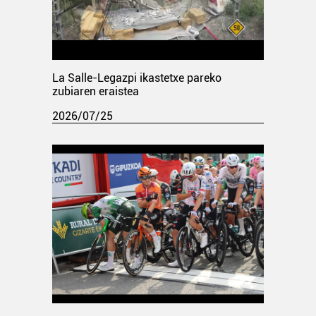
La Salle-Legazpi ikastetxe pareko
zubiaren eraistea
2026/07/25