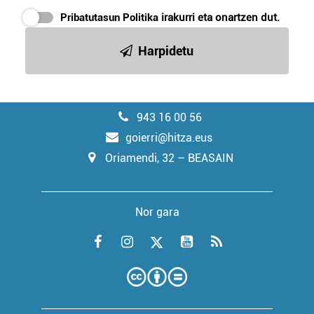
Pribatutasun Politika
irakurri eta onartzen dut.
Harpidetu
943 16 00 56
goierri@hitza.eus
Oriamendi, 32 – BEASAIN
Nor gara