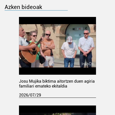
Azken bideoak
Josu Mujika biktima aitortzen duen agiria
familiari emateko ekitaldia
2026/07/29