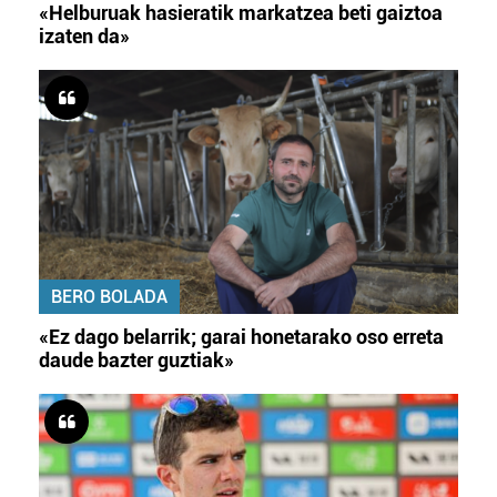
«Helburuak hasieratik markatzea beti gaiztoa
izaten da»
BERO BOLADA
«Ez dago belarrik; garai honetarako oso erreta
daude bazter guztiak»