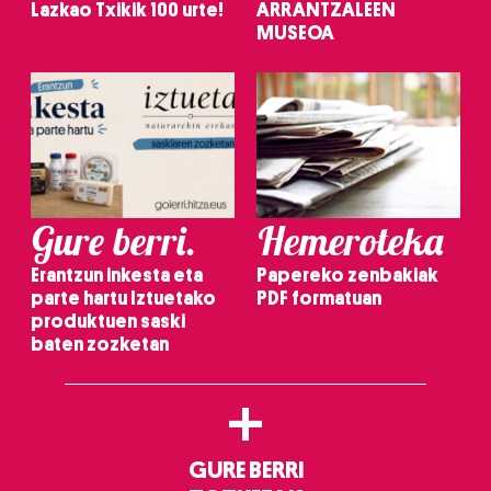
Lazkao Txikik 100 urte!
ARRANTZALEEN
MUSEOA
Gure berri.
Hemeroteka
Erantzun inkesta eta
Papereko zenbakiak
parte hartu Iztuetako
PDF formatuan
produktuen saski
baten zozketan
+
GURE BERRI