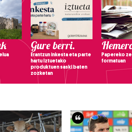
ak
Gure berri.
Hemero
elua
Erantzun inkesta eta parte
Papereko ze
hartu Iztuetako
formatuan
produktuen saski baten
zozketan