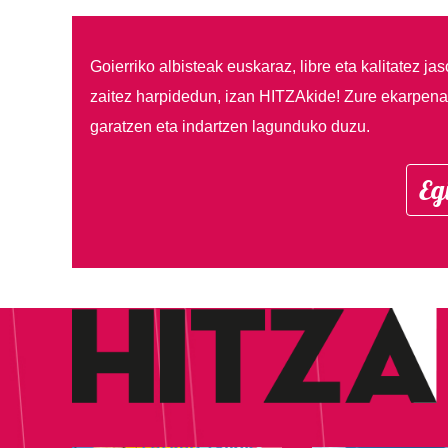
Goierriko albisteak euskaraz, libre eta kalitatez ja
zaitez harpidedun, izan HITZAkide!
Zure ekarpenar
garatzen eta indartzen lagunduko duzu.
Eg