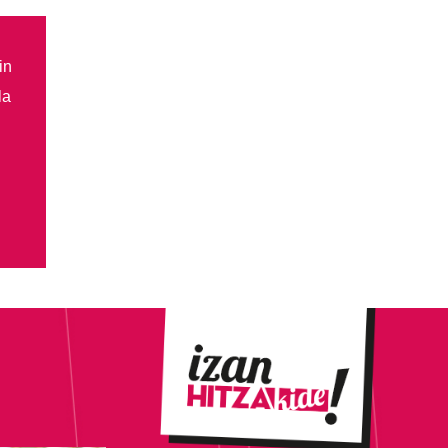
in
la