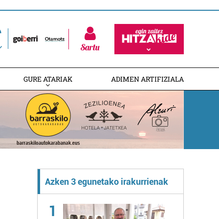
Sartu
GURE ATARIAK
ADIMEN ARTIFIZIALA
Azken 3 egunetako irakurrienak
1