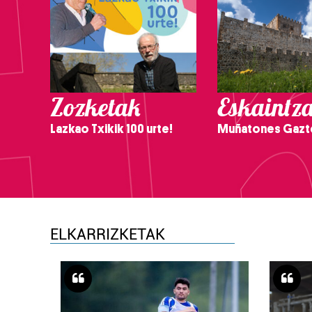
Zozketak
Eskaintz
Lazkao Txikik 100 urte!
Muñatones Gazt
ELKARRIZKETAK