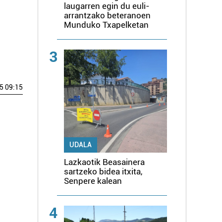
laugarren egin du euli-
arrantzako beteranoen
Munduko Txapelketan
3
5 09:15
UDALA
Lazkaotik Beasainera
sartzeko bidea itxita,
Senpere kalean
4