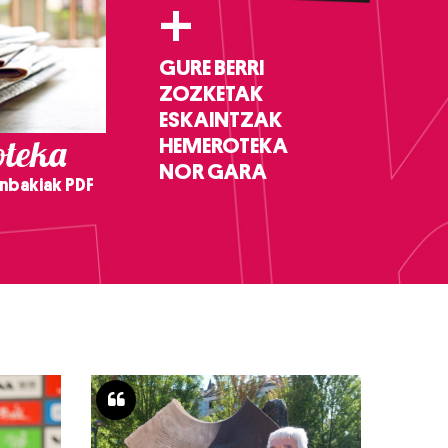
+
GURE BERRI
ZOZKETAK
ESKAINTZAK
teka
HEMEROTEKA
NOR GARA
nbakiak PDF