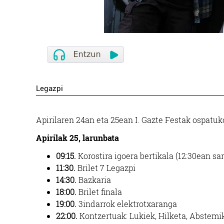
Legazpi
Apirilaren 24an eta 25ean I. Gazte Festak ospatuk
Apirilak 25, larunbata
09:15.
Korostira igoera bertikala (12:30ean sa
11:30.
Brilet 7 Legazpi
14:30.
Bazkaria
18:00.
Brilet finala
19:00.
3indarrok elektrotxaranga
22:00.
Kontzertuak: Lukiek, Hilketa, Abstemik