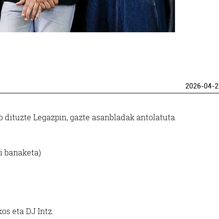
2026-04-2
o dituzte Legazpin, gazte asanbladak antolatuta.
ri banaketa)
os eta DJ Intz.