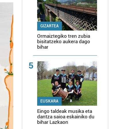
GIZARTEA
Ormaiztegiko tren zubia
bisitatzeko aukera dago
bihar
5
EUSKARA
Eingo taldeak musika eta
dantza saioa eskainiko du
bihar Lazkaon