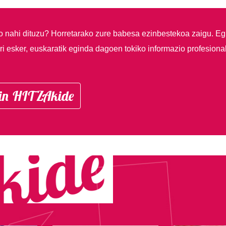
so nahi dituzu?
Horretarako zure babesa ezinbestekoa zaigu. Eg
i esker, euskaratik eginda dagoen tokiko informazio profesiona
in HITZAkide