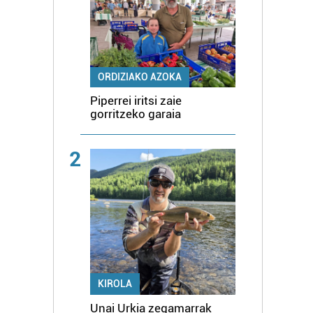
ORDIZIAKO AZOKA
Piperrei iritsi zaie
gorritzeko garaia
2
KIROLA
Unai Urkia zegamarrak