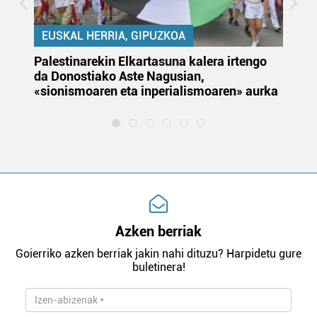
EUSKAL HERRIA, GIPUZKOA
Palestinarekin Elkartasuna kalera irtengo
Do
da Donostiako Aste Nagusian,
du
«sionismoaren eta inperialismoaren» aurka
et
Azken berriak
Goierriko azken berriak jakin nahi dituzu? Harpidetu gure
buletinera!