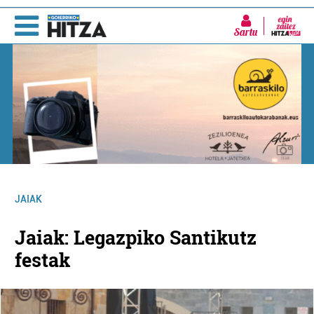
Sartu
JAIAK
Jaiak: Legazpiko Santikutz
festak