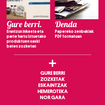
Gure berri.
Denda
Erantzun inkesta eta
Papereko zenbakiak
parte hartu Iztuetako
PDF formatuan
produktuen saski
baten zozketan
+
GURE BERRI
ZOZKETAK
ESKAINTZAK
HEMEROTEKA
NOR GARA