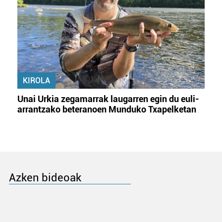
KIROLA
Unai Urkia zegamarrak laugarren egin du euli-
arrantzako beteranoen Munduko Txapelketan
Azken bideoak