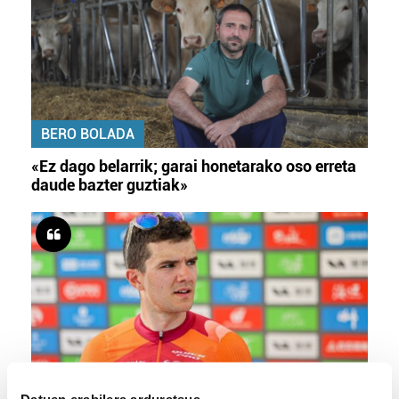
BERO BOLADA
«Ez dago belarrik; garai honetarako oso erreta
daude bazter guztiak»
TXIRRINDULARITZA