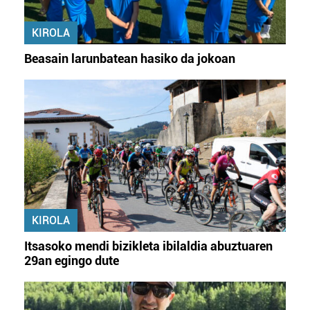
KIROLA
Beasain larunbatean hasiko da jokoan
KIROLA
Itsasoko mendi bizikleta ibilaldia abuztuaren
29an egingo dute