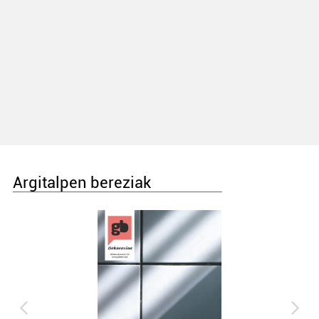
Argitalpen bereziak