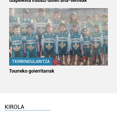
txapelketa irabazi duten aita-semeak
TXIRRINDULARITZA
Tourreko goierritarrak
KIROLA