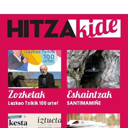
Zozketak
Eskaintzak
Lazkao Txikik 100 urte!
SANTIMAMIÑE