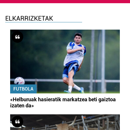
ELKARRIZKETAK
FUTBOLA
«Helburuak hasieratik markatzea beti gaiztoa
izaten da»