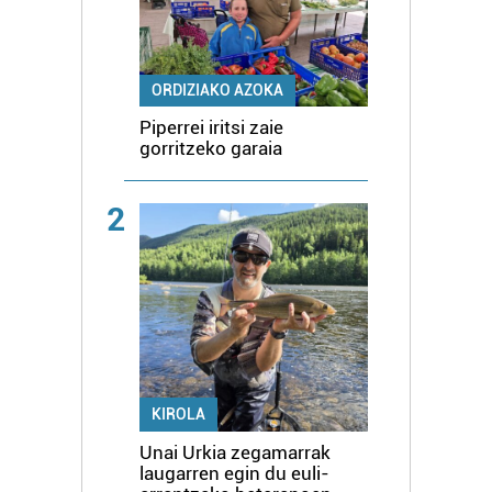
ORDIZIAKO AZOKA
Piperrei iritsi zaie
gorritzeko garaia
2
KIROLA
Unai Urkia zegamarrak
laugarren egin du euli-