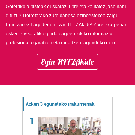
Goierriko albisteak euskaraz, libre eta kalitatez jaso nahi
dituzu?
Horretarako zure babesa ezinbestekoa zaigu.
Egin zaitez harpidedun, izan HITZAkide!
Zure ekarpenari
esker, euskaratik eginda dagoen tokiko informazio
profesionala garatzen eta indartzen lagunduko duzu.
Egin HITZAkide
Azken 3 egunetako irakurrienak
1