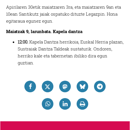
Apirilaren 30etik maiatzaren 3ra, eta maiatzaren 9an eta
10ean Santikutz jaiak ospatuko dituzte Legazpin. Hona
egitaraua egunez egun.
Maiatzak 9, larunbata. Kapela dantza
12:00.
Kapela Dantza herrikoia, Euskal Herria plazan,
Sustraiak Dantza Taldeak sustaturik. Ondoren,
herriko kale eta tabernetan ibiliko dira egun
guztian.