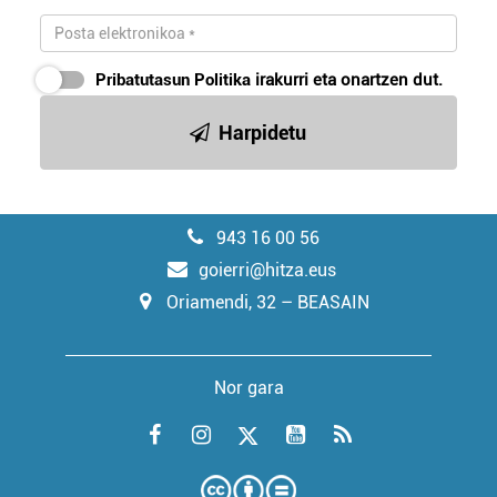
Pribatutasun Politika
irakurri eta onartzen dut.
Harpidetu
943 16 00 56
goierri@hitza.eus
Oriamendi, 32 – BEASAIN
Nor gara