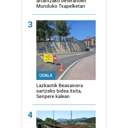
arrantzako beteranoen
Munduko Txapelketan
3
UDALA
Lazkaotik Beasainera
sartzeko bidea itxita,
Senpere kalean
4