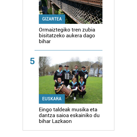
GIZARTEA
Ormaiztegiko tren zubia
bisitatzeko aukera dago
bihar
5
EUSKARA
Eingo taldeak musika eta
dantza saioa eskainiko du
bihar Lazkaon