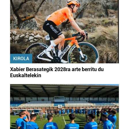
KIROLA
Xabier Berasategik 2028ra arte berritu du
Euskaltelekin