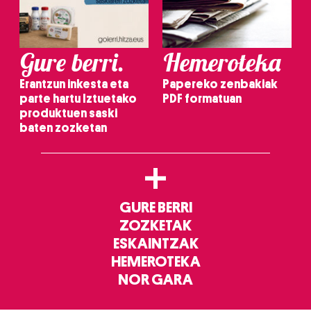
Gure berri.
Hemeroteka
Erantzun inkesta eta
Papereko zenbakiak
parte hartu Iztuetako
PDF formatuan
produktuen saski
baten zozketan
+
GURE BERRI
ZOZKETAK
ESKAINTZAK
HEMEROTEKA
NOR GARA