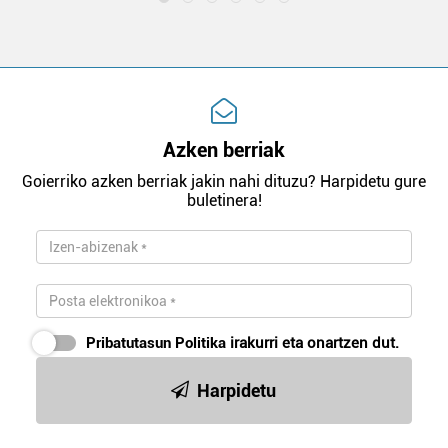
Azken berriak
Goierriko azken berriak jakin nahi dituzu? Harpidetu gure
buletinera!
Pribatutasun Politika
irakurri eta onartzen dut.
Harpidetu