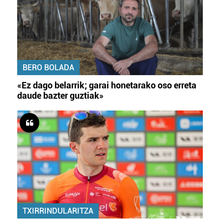
BERO BOLADA
«Ez dago belarrik; garai honetarako oso erreta
daude bazter guztiak»
TXIRRINDULARITZA