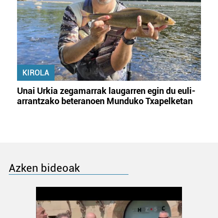
KIROLA
Unai Urkia zegamarrak laugarren egin du euli-
arrantzako beteranoen Munduko Txapelketan
Azken bideoak