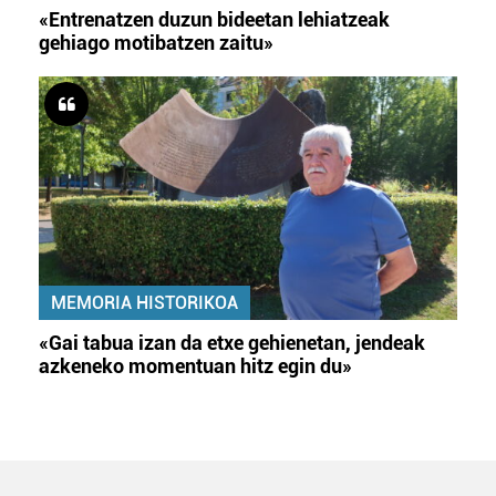
«Entrenatzen duzun bideetan lehiatzeak
gehiago motibatzen zaitu»
MEMORIA HISTORIKOA
«Gai tabua izan da etxe gehienetan, jendeak
azkeneko momentuan hitz egin du»