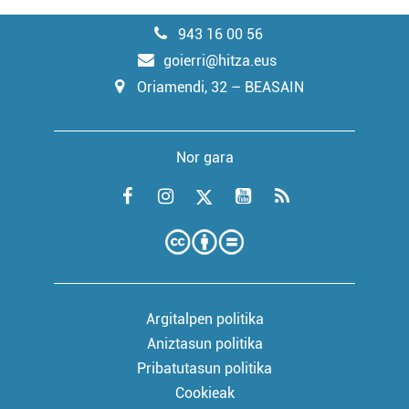
943 16 00 56
goierri@hitza.eus
Oriamendi, 32 – BEASAIN
Nor gara
Argitalpen politika
Aniztasun politika
Pribatutasun politika
Cookieak