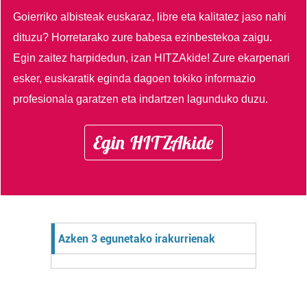
Goierriko albisteak euskaraz, libre eta kalitatez jaso nahi
dituzu?
Horretarako zure babesa ezinbestekoa zaigu.
Egin zaitez harpidedun, izan HITZAkide!
Zure ekarpenari
esker, euskaratik eginda dagoen tokiko informazio
profesionala garatzen eta indartzen lagunduko duzu.
Egin HITZAkide
Azken 3 egunetako irakurrienak