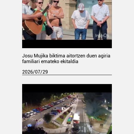
Josu Mujika biktima aitortzen duen agiria
familiari emateko ekitaldia
2026/07/29