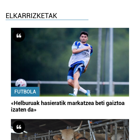
ELKARRIZKETAK
FUTBOLA
«Helburuak hasieratik markatzea beti gaiztoa
izaten da»