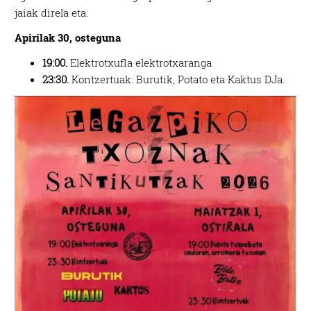
jaiak direla eta.
Apirilak 30, osteguna
19:00.
Elektrotxufla elektrotxaranga
23:30.
Kontzertuak: Burutik, Potato eta Kaktus DJa.