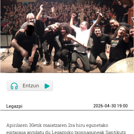
Legazpi
2026-04-30 19:00
Apirilaren 30etik maiatzaren 2ra hiru egunetako
egitaraua antolatu du Legazpiko txosnaguneak Santikutz