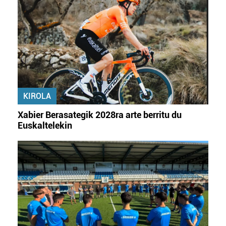
duten interes legitimoa eta horren aurka nola egin
dezakezun ikusteko.
Lortu zure datu pertsonalak prozesatzeko moduari
buruzko informazio gehiago eta ezarri zure lehentasunak
datuen atalean. Edozein unetan alda edo ken dezakezu
zure baimena Cookieen adierazpenean.
KIROLA
Webgune honek cookie propioak eta hirugarrenen cookie-
Xabier Berasategik 2028ra arte berritu du
fitxategiak erabiltzen ditu. Zure esperientzia eta
Euskaltelekin
zerbitzuak hobetzeko asmoz, cookie teknologiaz
baliatzen gara. Ohar hau onartuz gero, teknologia hori
erabiltzeko baimen esplizitua ematen diguzu.
Gehiago
irakurri