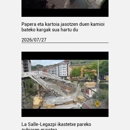
Papera eta kartoia jasotzen duen kamioi
bateko kargak sua hartu du
2026/07/27
La Salle-Legazpi ikastetxe pareko
zubiaren eraistea