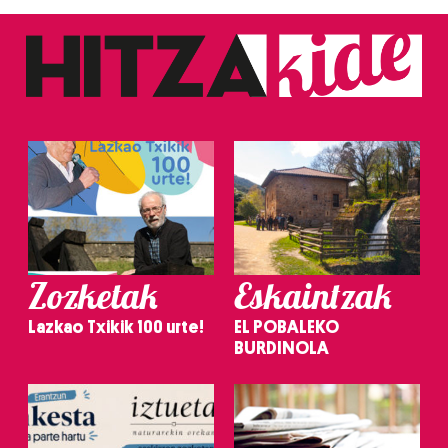
Zozketak
Eskaintzak
Lazkao Txikik 100 urte!
EL POBALEKO
BURDINOLA