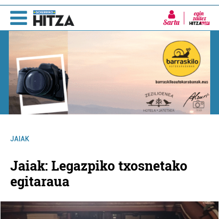
Sartu
JAIAK
Jaiak: Legazpiko txosnetako
egitaraua