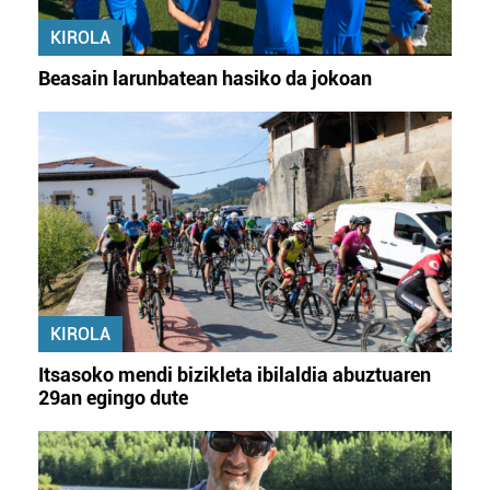
KIROLA
Beasain larunbatean hasiko da jokoan
KIROLA
Itsasoko mendi bizikleta ibilaldia abuztuaren
29an egingo dute