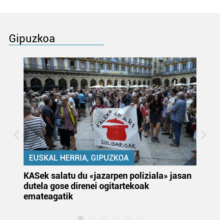
Gipuzkoa
EUSKAL HERRIA, GIPUZKOA
KASek salatu du «jazarpen poliziala» jasan
Pa
dutela gose direnei ogitartekoak
da
emateagatik
«s