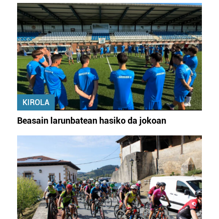
KIROLA
Beasain larunbatean hasiko da jokoan