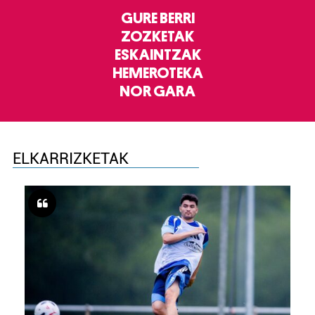
GURE BERRI
ZOZKETAK
ESKAINTZAK
HEMEROTEKA
NOR GARA
ELKARRIZKETAK