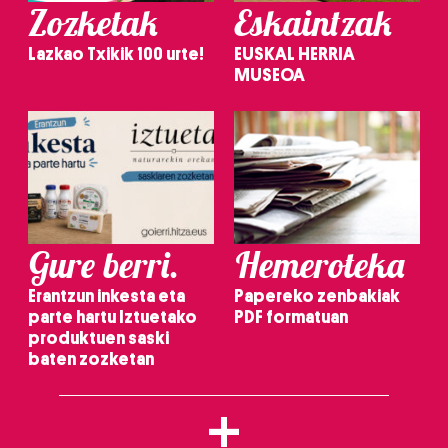
Zozketak
Eskaintzak
Lazkao Txikik 100 urte!
EUSKAL HERRIA
MUSEOA
Gure berri.
Hemeroteka
Erantzun inkesta eta
Papereko zenbakiak
parte hartu Iztuetako
PDF formatuan
produktuen saski
baten zozketan
+