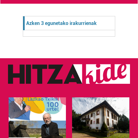
Azken 3 egunetako irakurrienak