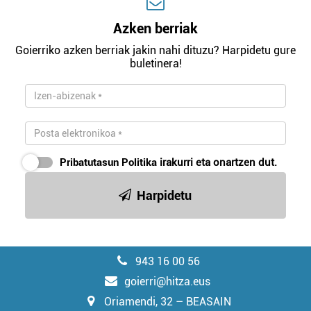
Azken berriak
Goierriko azken berriak jakin nahi dituzu? Harpidetu gure
buletinera!
Pribatutasun Politika
irakurri eta onartzen dut.
Harpidetu
943 16 00 56
goierri@hitza.eus
Oriamendi, 32 – BEASAIN