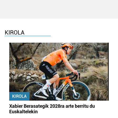
baliatzen gara. Ohar hau onartuz gero, teknologia hori
erabiltzeko baimen esplizitua ematen diguzu.
Gehiago
irakurri
KIROLA
KIROLA
Xabier Berasategik 2028ra arte berritu du
Euskaltelekin