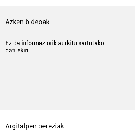
Azken bideoak
Ez da informaziorik aurkitu sartutako
datuekin.
Argitalpen bereziak