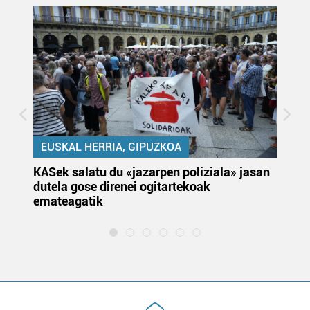
EUSKAL HERRIA, GIPUZKOA
KASek salatu du «jazarpen poliziala» jasan
Pa
dutela gose direnei ogitartekoak
da
emateagatik
«s