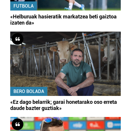
FUTBOLA
«Helburuak hasieratik markatzea beti gaiztoa
izaten da»
BERO BOLADA
«Ez dago belarrik; garai honetarako oso erreta
daude bazter guztiak»