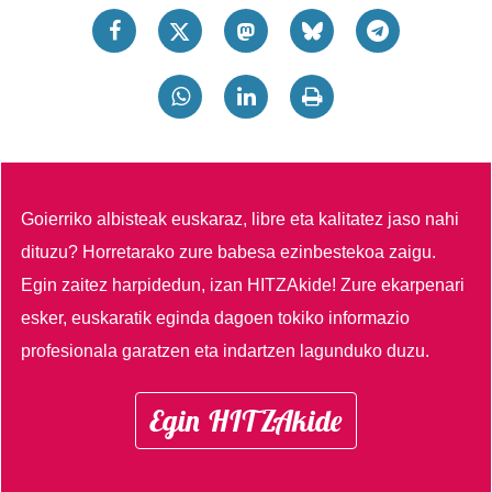
Goierriko albisteak euskaraz, libre eta kalitatez jaso nahi
dituzu?
Horretarako zure babesa ezinbestekoa zaigu.
Egin zaitez harpidedun, izan HITZAkide!
Zure ekarpenari
esker, euskaratik eginda dagoen tokiko informazio
profesionala garatzen eta indartzen lagunduko duzu.
Egin HITZAkide