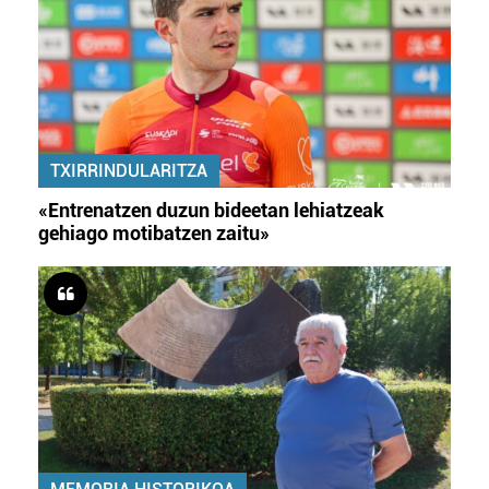
TXIRRINDULARITZA
«Entrenatzen duzun bideetan lehiatzeak
gehiago motibatzen zaitu»