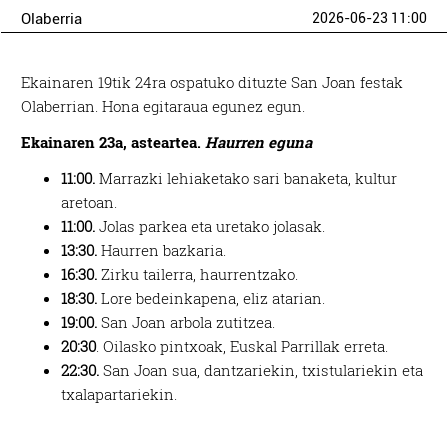
Olaberria
2026-06-23 11:00
Ekainaren 19tik 24ra ospatuko dituzte San Joan festak
Olaberrian. Hona egitaraua egunez egun.
Ekainaren 23a, asteartea.
Haurren eguna
11:00.
Marrazki lehiaketako sari banaketa, kultur
aretoan.
11:00.
Jolas parkea eta uretako jolasak.
13:30.
Haurren bazkaria.
16:30.
Zirku tailerra, haurrentzako.
18:30.
Lore bedeinkapena, eliz atarian.
19:00.
San Joan arbola zutitzea.
20:30
.
Oilasko pintxoak, Euskal Parrillak erreta.
22:30.
San Joan sua, dantzariekin, txistulariekin eta
txalapartariekin.