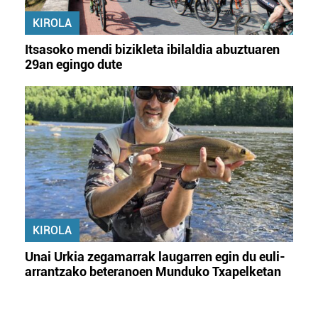
KIROLA
Itsasoko mendi bizikleta ibilaldia abuztuaren
29an egingo dute
KIROLA
Unai Urkia zegamarrak laugarren egin du euli-
arrantzako beteranoen Munduko Txapelketan