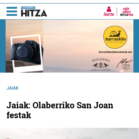
Sartu
JAIAK
Jaiak: Olaberriko San Joan
festak