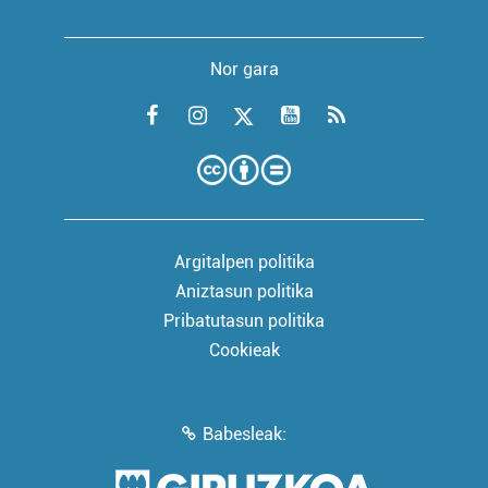
Nor gara
Argitalpen politika
Aniztasun politika
Pribatutasun politika
Cookieak
Babesleak: