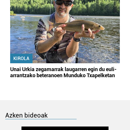
KIROLA
Unai Urkia zegamarrak laugarren egin du euli-
arrantzako beteranoen Munduko Txapelketan
Azken bideoak