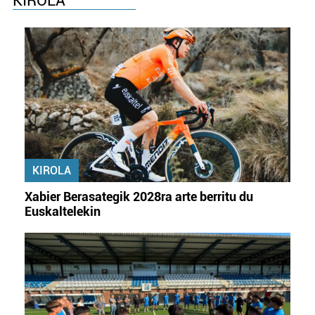
KIROLA
Webgune honek cookie propioak eta hirugarrenen cookie-
fitxategiak erabiltzen ditu. Zure esperientzia eta
zerbitzuak hobetzeko asmoz, cookie teknologiaz
baliatzen gara. Ohar hau onartuz gero, teknologia hori
erabiltzeko baimen esplizitua ematen diguzu.
Gehiago
irakurri
KIROLA
Xabier Berasategik 2028ra arte berritu du
Euskaltelekin