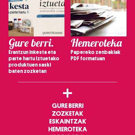
Gure berri.
Hemeroteka
Erantzun inkesta eta
Papereko zenbakiak
parte hartu Iztuetako
PDF formatuan
produktuen saski
baten zozketan
+
GURE BERRI
ZOZKETAK
ESKAINTZAK
HEMEROTEKA