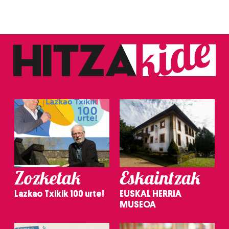
Zozketak
Eskaintzak
Lazkao Txikik 100 urte!
EUSKAL HERRIA
MUSEOA