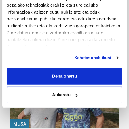
bezalako teknologiak erabiliz eta zure gailuko
informazioak azitzen dugu publizitate eta eduki
pertsonalizatua, publizitatearen eta edukiaren neurketa,
audientzia-ikerketa eta zerbitzuen garapena eskaintzeko.
Zure datuak nork eta zertarako erabiltzen dituen
hautatzeko aukera duzu. Zure onespena aldatzen edo
MUSIKA
deuseztatzen ahal duzu edozein momentutan, Cookie
Odik berria ezagutzeko aukera 'KimiK' eta
deklaraziotik edo Privacy triggerean klikatuz.
'Amaaaa!' abestiekin
Xehetasunak ikusi
If you allow, we would also like to:
Collect information about your geographical
Dena onartu
location which can be accurate to within several
meters
Aukeratu
Identify your device by actively scanning it for
specific characteristics (fingerprinting)
Find out more about how your personal data is processed
and set your preferences in the
details section
.
MUSA