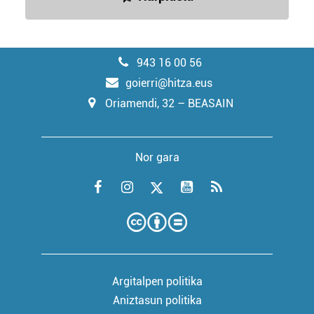
943 16 00 56
goierri@hitza.eus
Oriamendi, 32 – BEASAIN
Nor gara
Argitalpen politika
Aniztasun politika