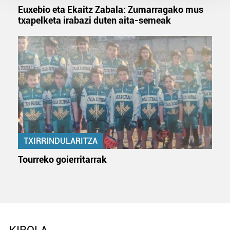
Guk eta gure bazkideek zure datu pertsonalak
Euxebio eta Ekaitz Zabala: Zumarragako mus
prozesatzen ditugu, zure IP zenbakia, besteak beste,
txapelketa irabazi duten aita-semeak
teknologia erabiliz, cookieak adibidez, iragarki eta eduki
pertsonalizatuak eskaintzeko, iragarkiak eta edukia
neurtzeko, jendeari buruzko informazioa biltzeko eta
produktuak garatzeko. Zure datuak nork eta zertarako
erabiltzen dituen hauta dezakezu.
Bazkide batzuek ez dizute baimenik eskatzen, eta beren
interes komertzial legitimoetan babesten dira. Ikusi gure
bazkideen zerrenda, beren ustez zein helburutarako
duten interes legitimoa eta horren aurka nola egin
TXIRRINDULARITZA
dezakezun ikusteko.
Tourreko goierritarrak
Lortu zure datu pertsonalak prozesatzeko moduari
buruzko informazio gehiago eta ezarri zure lehentasunak
datuen atalean. Edozein unetan alda edo ken dezakezu
zure baimena Cookieen adierazpenean.