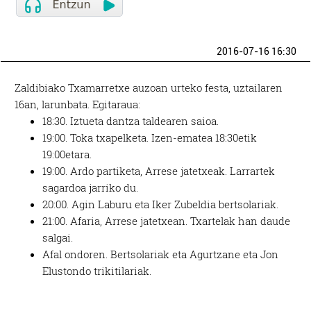
2016-07-16 16:30
Zaldibiako Txamarretxe auzoan urteko festa, uztailaren
16an, larunbata. Egitaraua:
18:30. Iztueta dantza taldearen saioa.
19:00. Toka txapelketa. Izen-ematea 18:30etik
19:00etara.
19:00. Ardo partiketa, Arrese jatetxeak. Larrartek
sagardoa jarriko du.
20:00. Agin Laburu eta Iker Zubeldia bertsolariak.
21:00. Afaria, Arrese jatetxean. Txartelak han daude
salgai.
Afal ondoren. Bertsolariak eta Agurtzane eta Jon
Elustondo trikitilariak.