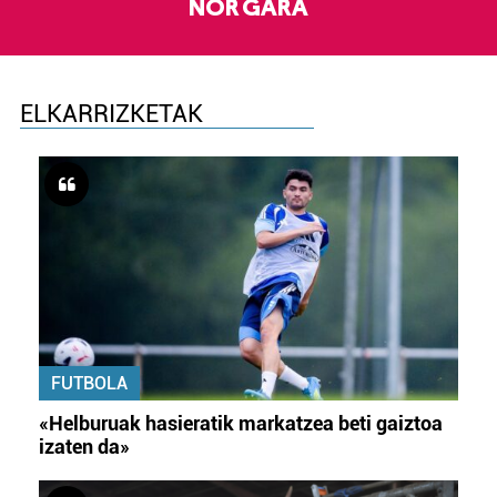
NOR GARA
ELKARRIZKETAK
FUTBOLA
«Helburuak hasieratik markatzea beti gaiztoa
izaten da»