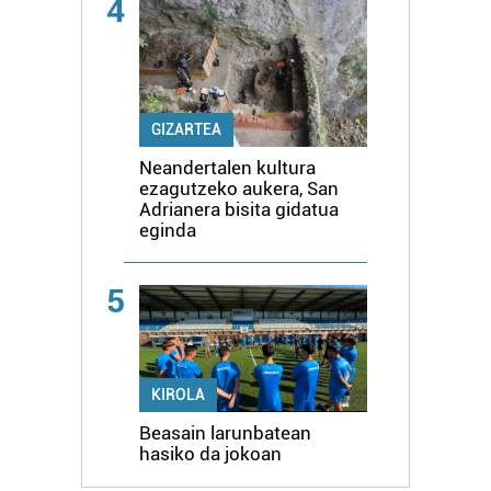
4
GIZARTEA
Neandertalen kultura
ezagutzeko aukera, San
Adrianera bisita gidatua
eginda
5
KIROLA
Beasain larunbatean
hasiko da jokoan