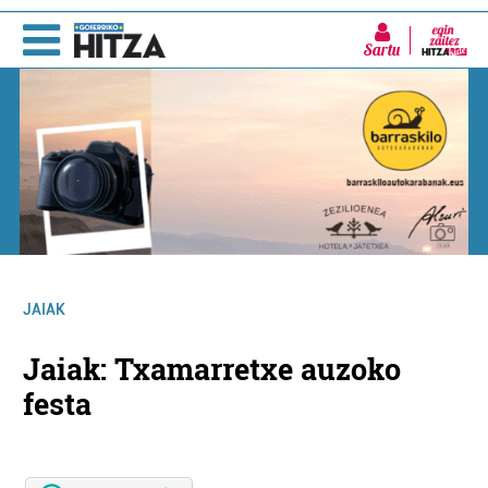
Sartu
JAIAK
Jaiak: Txamarretxe auzoko
festa