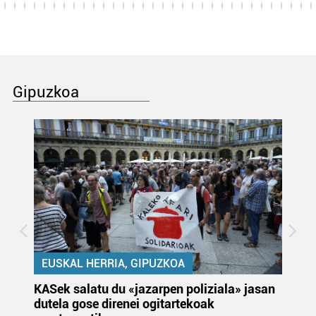
Gipuzkoa
EUSKAL HERRIA, GIPUZKOA
KASek salatu du «jazarpen poliziala» jasan
Pa
dutela gose direnei ogitartekoak
da