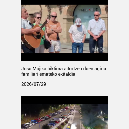
Josu Mujika biktima aitortzen duen agiria
familiari emateko ekitaldia
2026/07/29