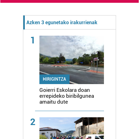
Azken 3 egunetako irakurrienak
1
HIRIGINTZA
Goierri Eskolara doan
errepideko biribilgunea
amaitu dute
2