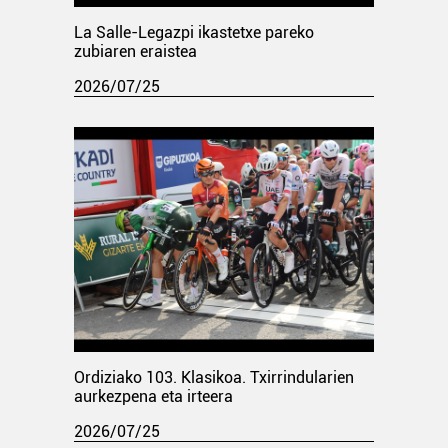
La Salle-Legazpi ikastetxe pareko
zubiaren eraistea
2026/07/25
Ordiziako 103. Klasikoa. Txirrindularien
aurkezpena eta irteera
2026/07/25