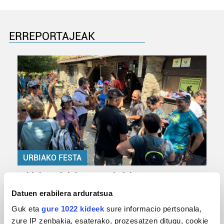
ERREPORTAJEAK
URBIAKO FESTA
Urbiako zelaiak erromeria leku
Datuen erabilera arduratsua
Guk eta
gure 1022 kideek
sure informacio pertsonala,
zure IP zenbakia, esaterako, prozesatzen ditugu, cookie