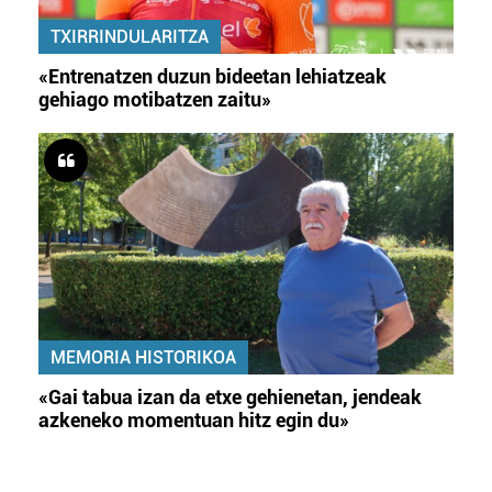
TXIRRINDULARITZA
«Entrenatzen duzun bideetan lehiatzeak
gehiago motibatzen zaitu»
MEMORIA HISTORIKOA
«Gai tabua izan da etxe gehienetan, jendeak
azkeneko momentuan hitz egin du»