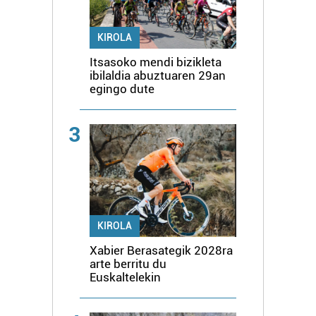
KIROLA
Itsasoko mendi bizikleta
ibilaldia abuztuaren 29an
egingo dute
3
KIROLA
Xabier Berasategik 2028ra
arte berritu du
Euskaltelekin