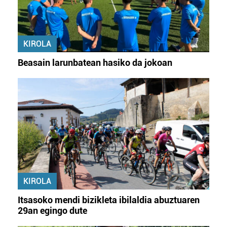
KIROLA
Beasain larunbatean hasiko da jokoan
KIROLA
Itsasoko mendi bizikleta ibilaldia abuztuaren
29an egingo dute