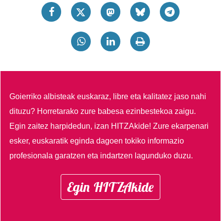
Goierriko albisteak euskaraz, libre eta kalitatez jaso nahi
dituzu?
Horretarako zure babesa ezinbestekoa zaigu.
Egin zaitez harpidedun, izan HITZAkide!
Zure ekarpenari
esker, euskaratik eginda dagoen tokiko informazio
profesionala garatzen eta indartzen lagunduko duzu.
Egin HITZAkide