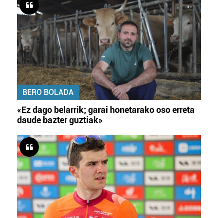
BERO BOLADA
«Ez dago belarrik; garai honetarako oso erreta
daude bazter guztiak»