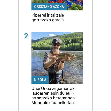
ORDIZIAKO AZOKA
Piperrei iritsi zaie
gorritzeko garaia
2
KIROLA
Unai Urkia zegamarrak
laugarren egin du euli-
arrantzako beteranoen
Munduko Txapelketan