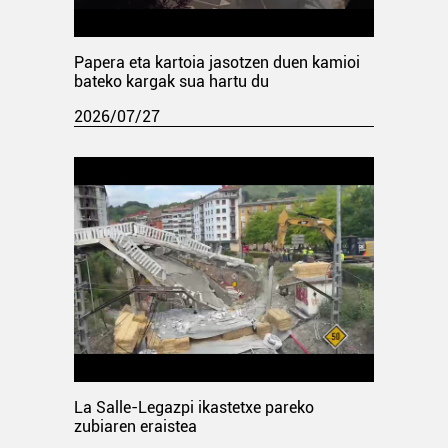
Papera eta kartoia jasotzen duen kamioi
bateko kargak sua hartu du
2026/07/27
La Salle-Legazpi ikastetxe pareko
zubiaren eraistea