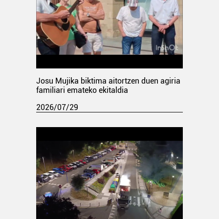
Josu Mujika biktima aitortzen duen agiria
familiari emateko ekitaldia
2026/07/29