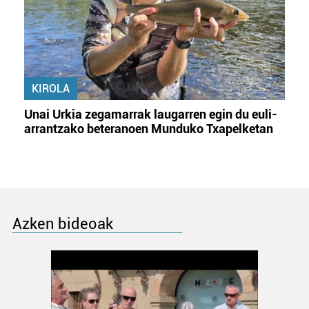
KIROLA
Unai Urkia zegamarrak laugarren egin du euli-
arrantzako beteranoen Munduko Txapelketan
Azken bideoak