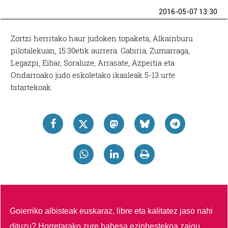
2016-05-07 13:30
Zortzi herritako haur judoken topaketa, Alkainburu
pilotalekuan, 15:30etik aurrera. Gabiria, Zumarraga,
Legazpi, Eibar, Soraluze, Arrasate, Azpeitia eta
Ondarroako judo eskoletako ikasleak 5-13 urte
bitartekoak.
Goierriko albisteak euskaraz, libre eta kalitatez jaso nahi
dituzu?
Horretarako zure babesa ezinbestekoa zaigu.