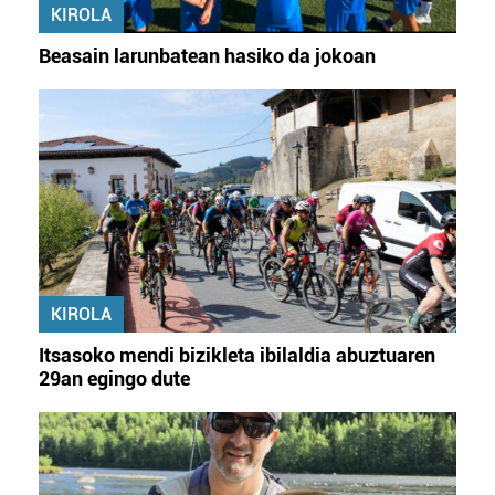
KIROLA
Beasain larunbatean hasiko da jokoan
KIROLA
Itsasoko mendi bizikleta ibilaldia abuztuaren
29an egingo dute