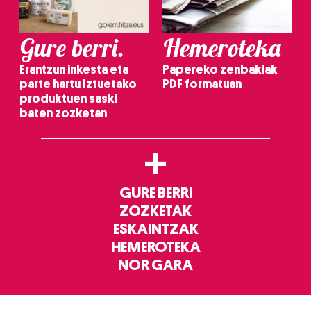
Gure berri.
Hemeroteka
Erantzun inkesta eta
Papereko zenbakiak
parte hartu Iztuetako
PDF formatuan
produktuen saski
baten zozketan
+
GURE BERRI
ZOZKETAK
ESKAINTZAK
HEMEROTEKA
NOR GARA