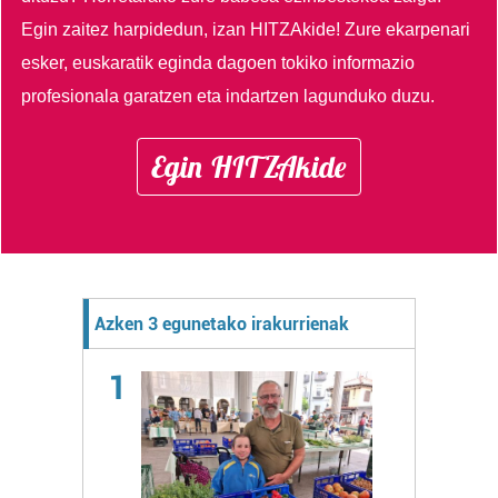
Egin zaitez harpidedun, izan HITZAkide!
Zure ekarpenari
esker, euskaratik eginda dagoen tokiko informazio
profesionala garatzen eta indartzen lagunduko duzu.
Egin HITZAkide
Azken 3 egunetako irakurrienak
1