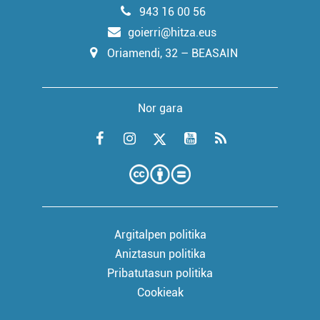
943 16 00 56
goierri@hitza.eus
Oriamendi, 32 – BEASAIN
Nor gara
Argitalpen politika
Aniztasun politika
Pribatutasun politika
Cookieak