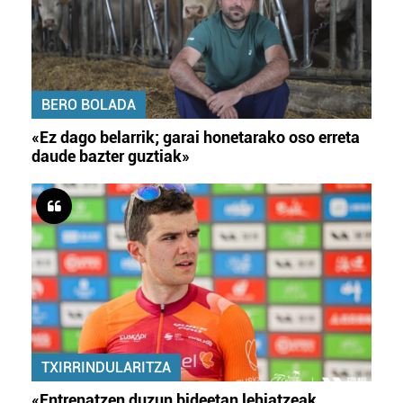
BERO BOLADA
«Ez dago belarrik; garai honetarako oso erreta
daude bazter guztiak»
TXIRRINDULARITZA
«Entrenatzen duzun bideetan lehiatzeak