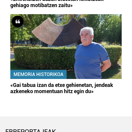
gehiago motibatzen zaitu»
MEMORIA HISTORIKOA
«Gai tabua izan da etxe gehienetan, jendeak
azkeneko momentuan hitz egin du»
ERREPORTAJEAK