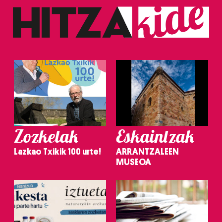
Zozketak
Eskaintzak
Lazkao Txikik 100 urte!
ARRANTZALEEN
MUSEOA