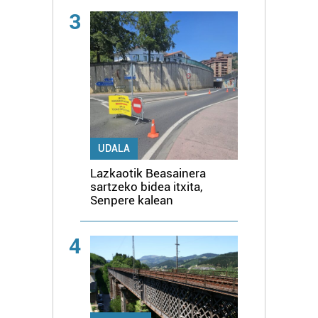
3
UDALA
Lazkaotik Beasainera
sartzeko bidea itxita,
Senpere kalean
4