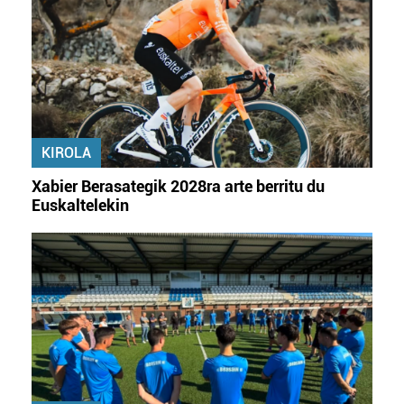
fitxategiak erabiltzen ditu. Zure esperientzia eta
zerbitzuak hobetzeko asmoz, cookie teknologiaz
baliatzen gara. Ohar hau onartuz gero, teknologia hori
erabiltzeko baimen esplizitua ematen diguzu.
Gehiago
irakurri
KIROLA
Xabier Berasategik 2028ra arte berritu du
Euskaltelekin