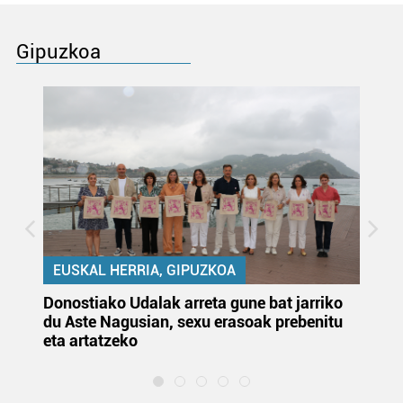
Gipuzkoa
EUSKAL HERRIA, GIPUZKOA
Donostiako Udalak arreta gune bat jarriko
Ur
du Aste Nagusian, sexu erasoak prebenitu
es
eta artatzeko
lu