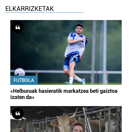
ELKARRIZKETAK
FUTBOLA
«Helburuak hasieratik markatzea beti gaiztoa
izaten da»