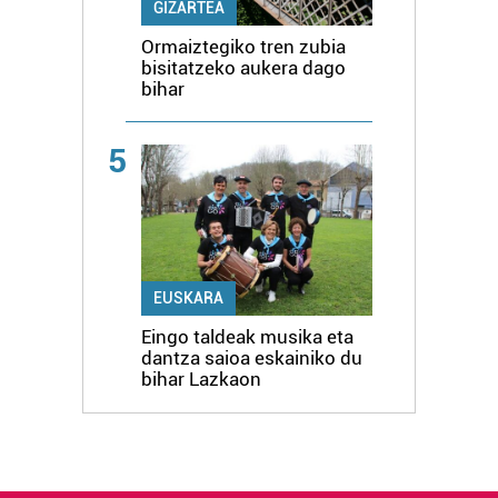
GIZARTEA
Ormaiztegiko tren zubia
bisitatzeko aukera dago
bihar
5
EUSKARA
Eingo taldeak musika eta
dantza saioa eskainiko du
bihar Lazkaon