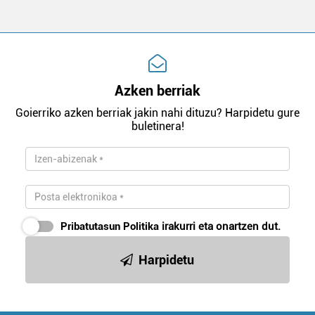
Azken berriak
Goierriko azken berriak jakin nahi dituzu? Harpidetu gure
buletinera!
Pribatutasun Politika
irakurri eta onartzen dut.
Harpidetu