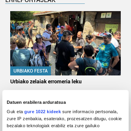
URBIAKO FESTA
Urbiako zelaiak erromeria leku
Datuen erabilera arduratsua
Guk eta
gure 1022 kideek
sure informacio pertsonala,
zure IP zenbakia, esaterako, prozesatzen ditugu, cookie
bezalako teknologiak erabiliz eta zure gailuko