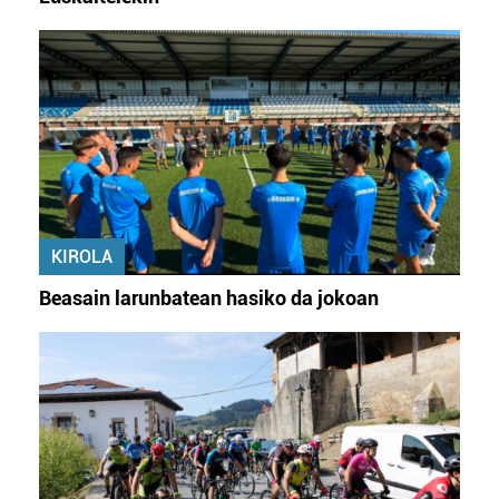
KIROLA
Beasain larunbatean hasiko da jokoan