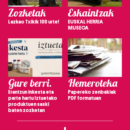
Zozketak
Eskaintzak
Lazkao Txikik 100 urte!
EUSKAL HERRIA
MUSEOA
Gure berri.
Hemeroteka
Erantzun inkesta eta
Papereko zenbakiak
parte hartu Iztuetako
PDF formatuan
produktuen saski
baten zozketan