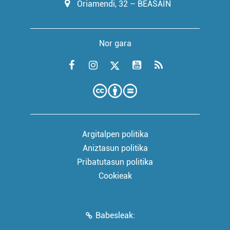
Oriamendi, 32 – BEASAIN
Nor gara
Argitalpen politika
Aniztasun politika
Pribatutasun politika
Cookieak
Babesleak: