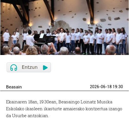
Beasain
2026-06-18 19:30
Ekainaren 18an, 19:30ean, Beasaingo Loinatz Musika
Eskolako ikasleen ikasturte amaierako kontzertua izango
da Usurbe antzokian.