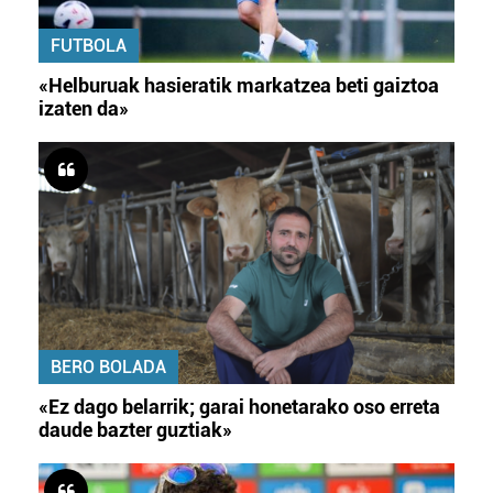
FUTBOLA
«Helburuak hasieratik markatzea beti gaiztoa
izaten da»
BERO BOLADA
«Ez dago belarrik; garai honetarako oso erreta
daude bazter guztiak»