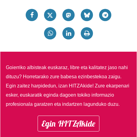
Goierriko albisteak euskaraz, libre eta kalitatez jaso nahi
dituzu?
Horretarako zure babesa ezinbestekoa zaigu.
Egin zaitez harpidedun, izan HITZAkide!
Zure ekarpenari
esker, euskaratik eginda dagoen tokiko informazio
profesionala garatzen eta indartzen lagunduko duzu.
Egin HITZAkide