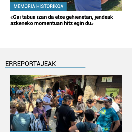
MEMORIA HISTORIKOA
«Gai tabua izan da etxe gehienetan, jendeak
azkeneko momentuan hitz egin du»
ERREPORTAJEAK