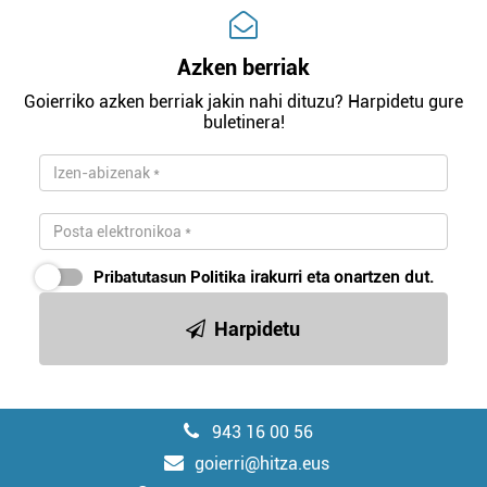
Azken berriak
Goierriko azken berriak jakin nahi dituzu? Harpidetu gure
buletinera!
Pribatutasun Politika
irakurri eta onartzen dut.
Harpidetu
943 16 00 56
goierri@hitza.eus