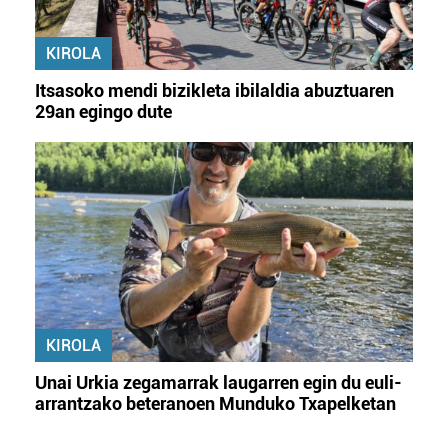
KIROLA
Itsasoko mendi bizikleta ibilaldia abuztuaren
29an egingo dute
KIROLA
Unai Urkia zegamarrak laugarren egin du euli-
arrantzako beteranoen Munduko Txapelketan