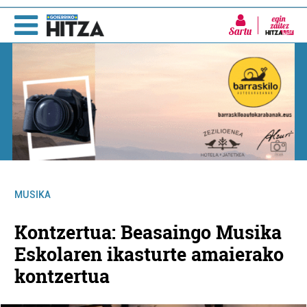
Sartu
MUSIKA
Kontzertua: Beasaingo Musika
Eskolaren ikasturte amaierako
kontzertua