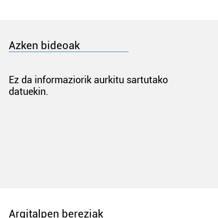
Azken bideoak
Ez da informaziorik aurkitu sartutako
datuekin.
Argitalpen bereziak