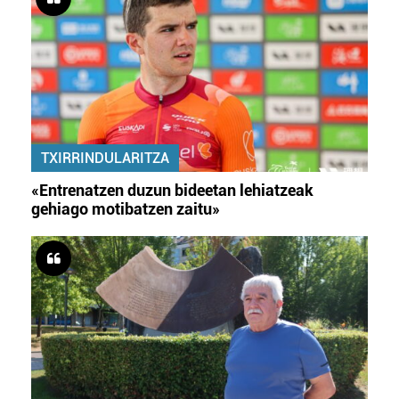
TXIRRINDULARITZA
«Entrenatzen duzun bideetan lehiatzeak
gehiago motibatzen zaitu»