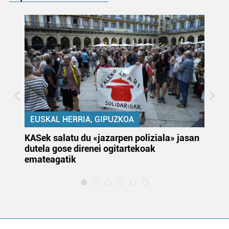
EUSKAL HERRIA, GIPUZKOA
KASek salatu du «jazarpen poliziala» jasan
Pa
dutela gose direnei ogitartekoak
da
emateagatik
«s