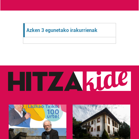
Azken 3 egunetako irakurrienak