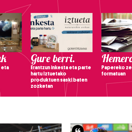
ak
Gure berri.
Hemero
 eta
Erantzun inkesta eta parte
Papereko ze
hartu Iztuetako
formatuan
produktuen saski baten
zozketan