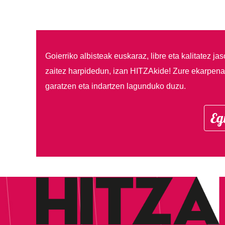
Goierriko albisteak euskaraz, libre eta kalitatez ja
zaitez harpidedun, izan HITZAkide!
Zure ekarpenar
garatzen eta indartzen lagunduko duzu.
Eg