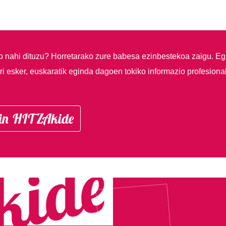
so nahi dituzu?
Horretarako zure babesa ezinbestekoa zaigu. Eg
i esker, euskaratik eginda dagoen tokiko informazio profesiona
in HITZAkide