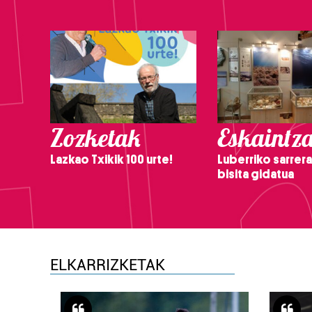
Zozketak
Eskaintz
Lazkao Txikik 100 urte!
Luberriko sarrera
bisita gidatua
ELKARRIZKETAK