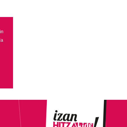
in
la