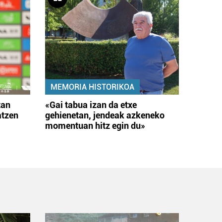
MEMORIA HISTORIKOA
tan
«Gai tabua izan da etxe
atzen
gehienetan, jendeak azkeneko
momentuan hitz egin du»