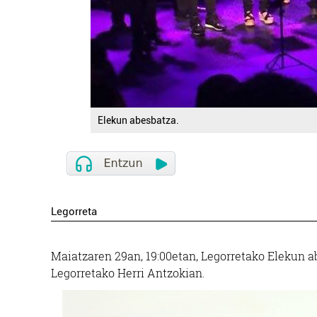
Elekun abesbatza.
Legorreta
Maiatzaren 29an, 19:00etan, Legorretako Elekun a
Legorretako Herri Antzokian.