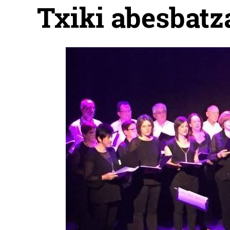
Txiki abesbatz