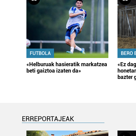
FUTBOLA
BERO 
«Helburuak hasieratik markatzea
«Ez dag
beti gaiztoa izaten da»
honetar
bazter 
ERREPORTAJEAK