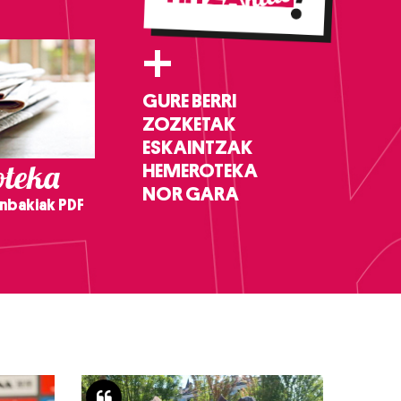
+
GURE BERRI
ZOZKETAK
ESKAINTZAK
teka
HEMEROTEKA
NOR GARA
nbakiak PDF