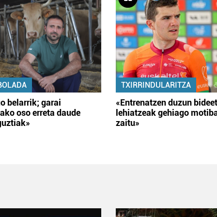
BOLADA
TXIRRINDULARITZA
o belarrik; garai
«Entrenatzen duzun bidee
ako oso erreta daude
lehiatzeak gehiago motib
guztiak»
zaitu»