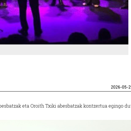
2026-05-2
besbatzak eta Oroith Txiki abesbatzak kontzertua egingo du