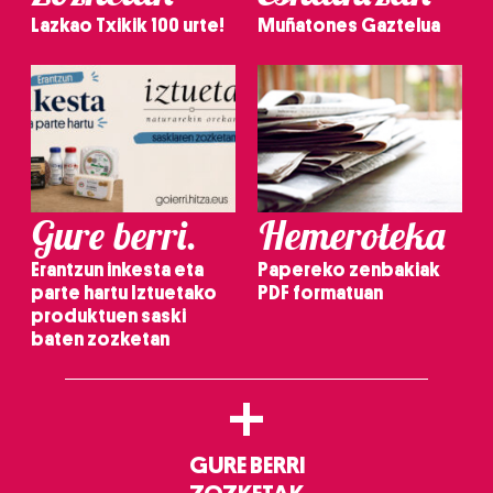
Lazkao Txikik 100 urte!
Muñatones Gaztelua
Gure berri.
Hemeroteka
Erantzun inkesta eta
Papereko zenbakiak
parte hartu Iztuetako
PDF formatuan
produktuen saski
baten zozketan
+
GURE BERRI