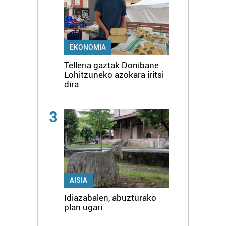
EKONOMIA
Telleria gaztak Donibane
Lohitzuneko azokara iritsi
dira
3
AISIA
Idiazabalen, abuzturako
plan ugari