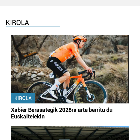
KIROLA
KIROLA
Xabier Berasategik 2028ra arte berritu du
Euskaltelekin