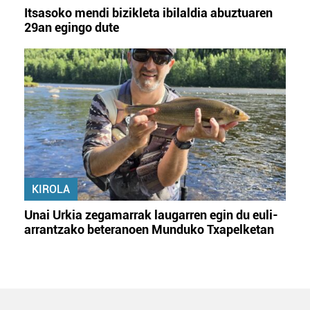
Itsasoko mendi bizikleta ibilaldia abuztuaren
29an egingo dute
KIROLA
Unai Urkia zegamarrak laugarren egin du euli-
arrantzako beteranoen Munduko Txapelketan