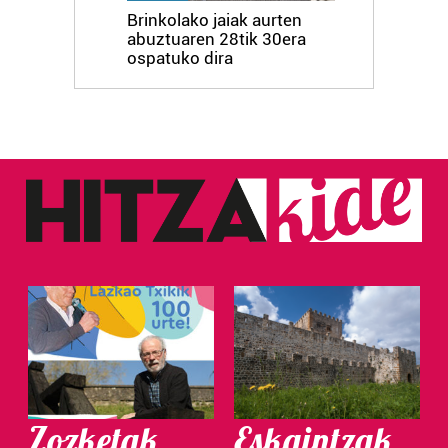
Brinkolako jaiak aurten
abuztuaren 28tik 30era
ospatuko dira
Zozketak
Eskaintzak