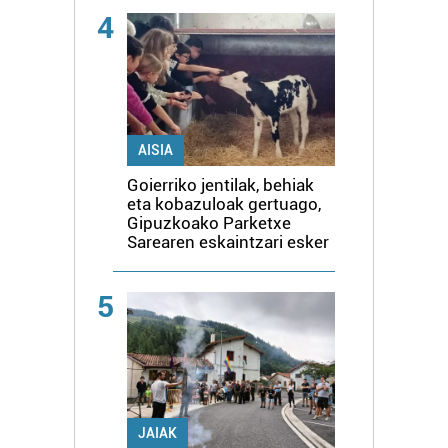
4
AISIA
Goierriko jentilak, behiak
eta kobazuloak gertuago,
Gipuzkoako Parketxe
Sarearen eskaintzari esker
5
JAIAK