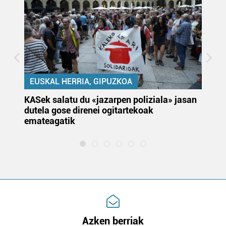
EUSKAL HERRIA, GIPUZKOA
KASek salatu du «jazarpen poliziala» jasan
Pa
dutela gose direnei ogitartekoak
da
emateagatik
«s
Azken berriak