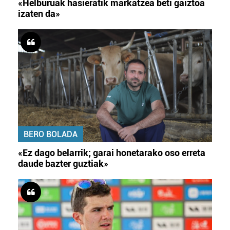
«Helburuak hasieratik markatzea beti gaiztoa
izaten da»
BERO BOLADA
«Ez dago belarrik; garai honetarako oso erreta
daude bazter guztiak»