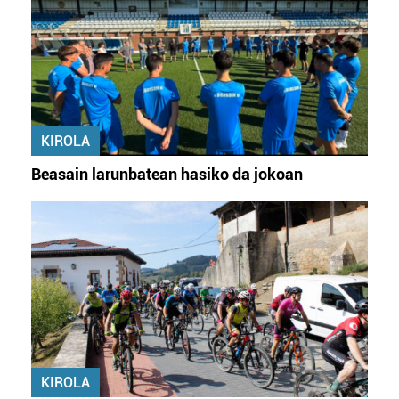
KIROLA
Beasain larunbatean hasiko da jokoan
KIROLA