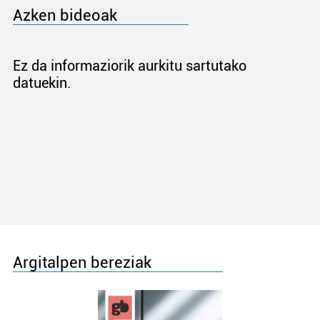
Azken bideoak
Ez da informaziorik aurkitu sartutako
datuekin.
Argitalpen bereziak