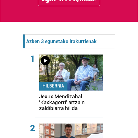
Azken 3 egunetako irakurrienak
1
HILBERRIA
Jexux Mendizabal
'Kaxkagorri' artzain
zaldibiarra hil da
2