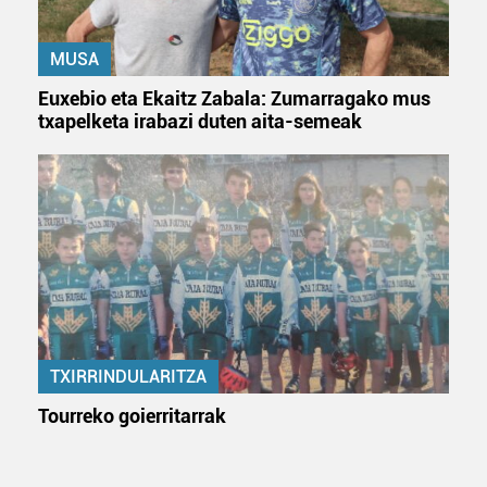
erabiltzeko baimen esplizitua ematen diguzu.
Gehiago
irakurri
MUSA
Euxebio eta Ekaitz Zabala: Zumarragako mus
txapelketa irabazi duten aita-semeak
TXIRRINDULARITZA
Tourreko goierritarrak