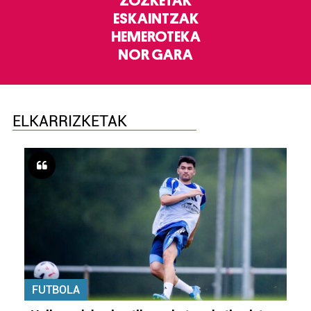
ZOZKETAK
ESKAINTZAK
HEMEROTEKA
NOR GARA
ELKARRIZKETAK
FUTBOLA