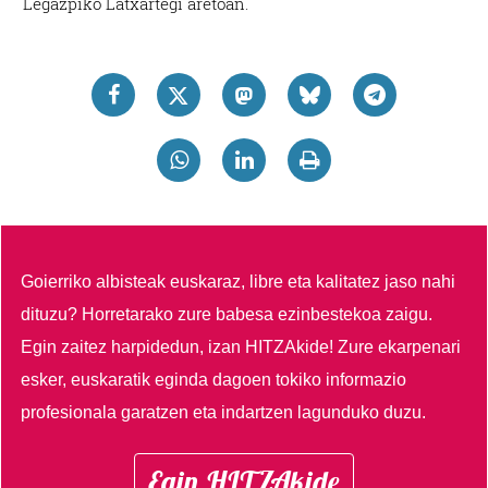
Legazpiko Latxartegi aretoan.
Goierriko albisteak euskaraz, libre eta kalitatez jaso nahi
dituzu?
Horretarako zure babesa ezinbestekoa zaigu.
Egin zaitez harpidedun, izan HITZAkide!
Zure ekarpenari
esker, euskaratik eginda dagoen tokiko informazio
profesionala garatzen eta indartzen lagunduko duzu.
Egin HITZAkide