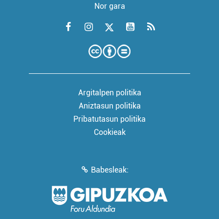
Nor gara
Argitalpen politika
Aniztasun politika
Pribatutasun politika
Cookieak
Babesleak: