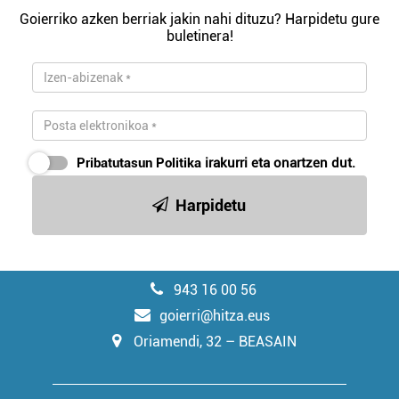
Goierriko azken berriak jakin nahi dituzu? Harpidetu gure
buletinera!
Pribatutasun Politika
irakurri eta onartzen dut.
Harpidetu
943 16 00 56
goierri@hitza.eus
Oriamendi, 32 – BEASAIN