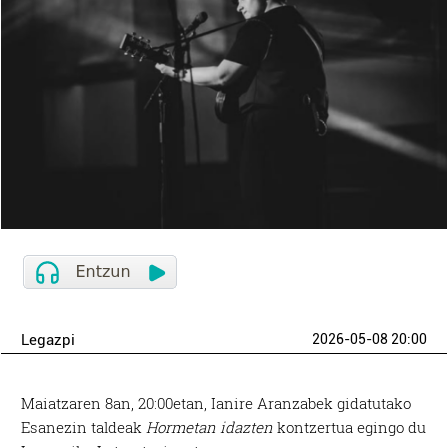
Legazpi
2026-05-08 20:00
Maiatzaren 8an, 20:00etan, Ianire Aranzabek gidatutako
Esanezin taldeak
Hormetan idazten
kontzertua egingo du