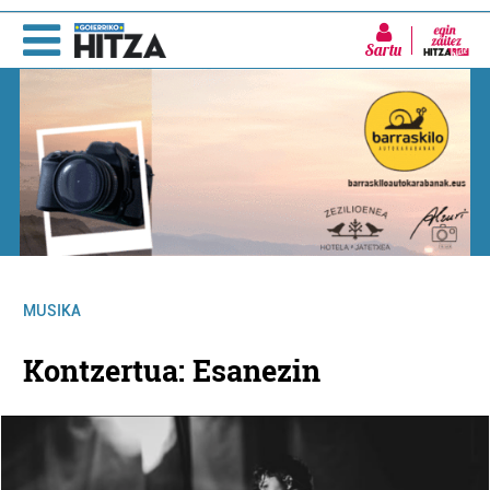
Sartu
MUSIKA
Kontzertua: Esanezin