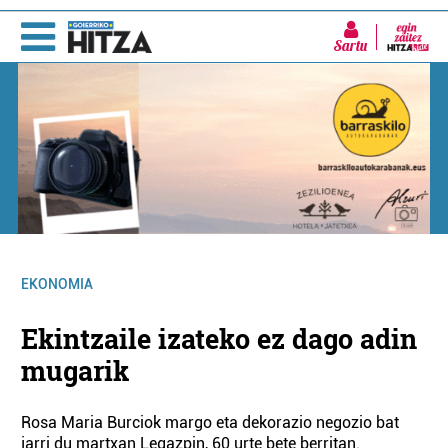
Sartu
EKONOMIA
Ekintzaile izateko ez dago adin
mugarik
Rosa Maria Burciok margo eta dekorazio negozio bat
jarri du martxan Legazpin, 60 urte bete berritan.