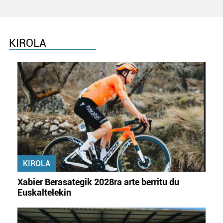
KIROLA
KIROLA
Xabier Berasategik 2028ra arte berritu du
Euskaltelekin