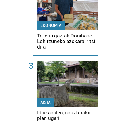
EKONOMIA
Telleria gaztak Donibane
Lohitzuneko azokara iritsi
dira
3
AISIA
Idiazabalen, abuzturako
plan ugari