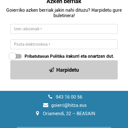
Azken berriak
Goierriko azken berriak jakin nahi dituzu? Harpidetu gure
buletinera!
Pribatutasun Politika
irakurri eta onartzen dut.
Harpidetu
943 16 00 56
goierri@hitza.eus
Oriamendi, 32 – BEASAIN