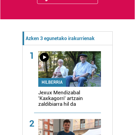
Azken 3 egunetako irakurrienak
1
HILBERRIA
Jexux Mendizabal
'Kaxkagorri' artzain
zaldibiarra hil da
2