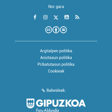
Nor gara
Argitalpen politika
Aniztasun politika
Pribatutasun politika
Cookieak
Babesleak: