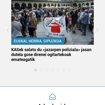
EUSKAL HERRIA, GIPUZKOA
KASek salatu du «jazarpen poliziala» jasan
Pa
dutela gose direnei ogitartekoak
da
emateagatik
«s