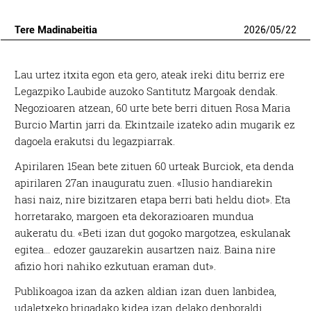
Tere Madinabeitia
2026
/
05
/
22
Lau urtez itxita egon eta gero, ateak ireki ditu berriz ere
Legazpiko Laubide auzoko Santitutz Margoak dendak.
Negozioaren atzean, 60 urte bete berri dituen Rosa Maria
Burcio Martin jarri da. Ekintzaile izateko adin mugarik ez
dagoela erakutsi du legazpiarrak.
Apirilaren 15ean bete zituen 60 urteak Burciok, eta denda
apirilaren 27an inauguratu zuen. «Ilusio handiarekin
hasi naiz, nire bizitzaren etapa berri bati heldu diot». Eta
horretarako, margoen eta dekorazioaren mundua
aukeratu du. «Beti izan dut gogoko margotzea, eskulanak
egitea… edozer gauzarekin ausartzen naiz. Baina nire
afizio hori nahiko ezkutuan eraman dut».
Publikoagoa izan da azken aldian izan duen lanbidea,
udaletxeko brigadako kidea izan delako denboraldi