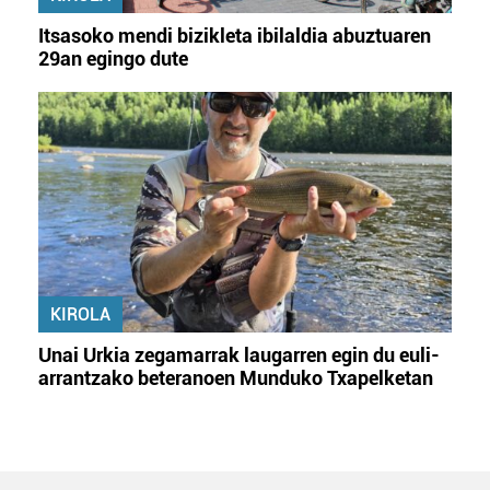
Itsasoko mendi bizikleta ibilaldia abuztuaren
29an egingo dute
KIROLA
Unai Urkia zegamarrak laugarren egin du euli-
arrantzako beteranoen Munduko Txapelketan