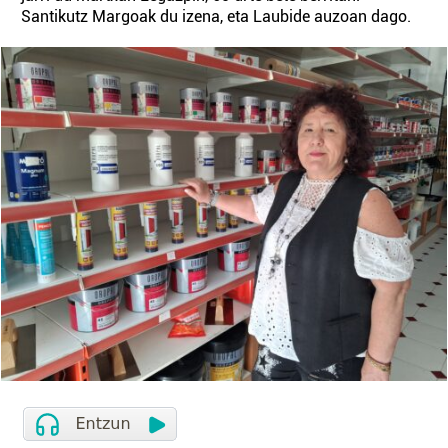
Santikutz Margoak du izena, eta Laubide auzoan dago.