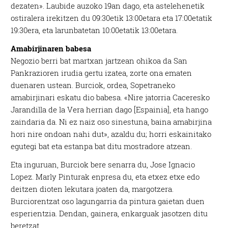
dezaten». Laubide auzoko 19an dago, eta astelehenetik
ostiralera irekitzen du 09:30etik 13:00etara eta 17:00etatik
19:30era, eta larunbatetan 10:00etatik 13:00etara.
Amabirjinaren babesa
Negozio berri bat martxan jartzean ohikoa da San
Pankrazioren irudia gertu izatea, zorte ona ematen
duenaren ustean. Burciok, ordea, Sopetraneko
amabirjinari eskatu dio babesa. «Nire jatorria Caceresko
Jarandilla de la Vera herrian dago [Espainia], eta hango
zaindaria da. Ni ez naiz oso sinestuna, baina amabirjina
hori nire ondoan nahi dut», azaldu du; horri eskainitako
egutegi bat eta estanpa bat ditu mostradore atzean.
Eta inguruan, Burciok bere senarra du, Jose Ignacio
Lopez. Marly Pinturak enpresa du, eta etxez etxe edo
deitzen dioten lekutara joaten da, margotzera.
Burciorentzat oso lagungarria da pintura gaietan duen
esperientzia. Dendan, gainera, enkarguak jasotzen ditu
beretzat.