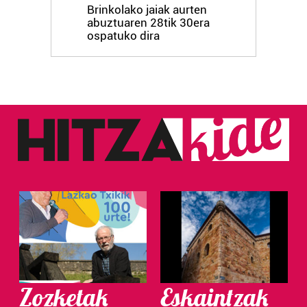
Brinkolako jaiak aurten
abuztuaren 28tik 30era
ospatuko dira
Zozketak
Eskaintzak