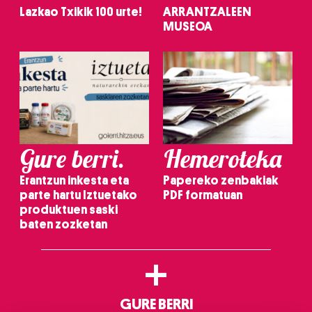
Lazkao Txikik 100 urte!
ARRANTZALEEN
MUSEOA
Gure berri.
Hemeroteka
Erantzun inkesta eta
Papereko zenbakiak
parte hartu Iztuetako
PDF formatuan
produktuen saski
baten zozketan
+
GURE BERRI