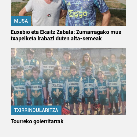
MUSA
Euxebio eta Ekaitz Zabala: Zumarragako mus
txapelketa irabazi duten aita-semeak
TXIRRINDULARITZA
Tourreko goierritarrak