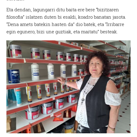
Eta dendan, lagungarri ditu baita ere bere “bizitzaren
filosofia” islatzen duten bi esaldi, koadro banatan jasota.
“Dena amets batekin hasten da” dio batek, eta “Irribarre
egin egunero, bizi une guztiak, eta maitatu” besteak.