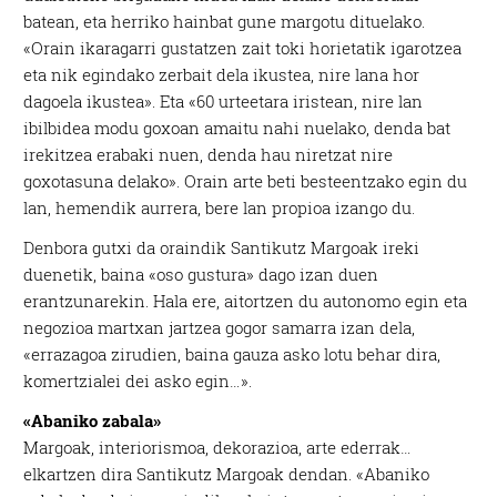
batean, eta herriko hainbat gune margotu dituelako.
«Orain ikaragarri gustatzen zait toki horietatik igarotzea
eta nik egindako zerbait dela ikustea, nire lana hor
dagoela ikustea». Eta «60 urteetara iristean, nire lan
ibilbidea modu goxoan amaitu nahi nuelako, denda bat
irekitzea erabaki nuen, denda hau niretzat nire
goxotasuna delako». Orain arte beti besteentzako egin du
lan, hemendik aurrera, bere lan propioa izango du.
Denbora gutxi da oraindik Santikutz Margoak ireki
duenetik, baina «oso gustura» dago izan duen
erantzunarekin. Hala ere, aitortzen du autonomo egin eta
negozioa martxan jartzea gogor samarra izan dela,
«errazagoa zirudien, baina gauza asko lotu behar dira,
komertzialei dei asko egin…».
«Abaniko zabala»
Margoak, interiorismoa, dekorazioa, arte ederrak…
elkartzen dira Santikutz Margoak dendan. «Abaniko