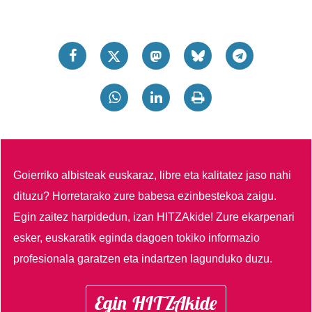
Goierriko albisteak euskaraz, libre eta kalitatez jaso nahi
dituzu?
Horretarako zure babesa ezinbestekoa zaigu.
Egin zaitez harpidedun, izan HITZAkide!
Zure ekarpenari
esker, euskaratik eginda dagoen tokiko informazio
profesionala garatzen eta indartzen lagunduko duzu.
Egin HITZAkide