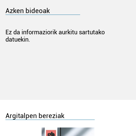
Azken bideoak
Ez da informaziorik aurkitu sartutako
datuekin.
Argitalpen bereziak