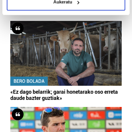
Aukeratu
Identify your device by actively scanning it for
«Helburuak hasieratik markatzea beti gaiztoa
specific characteristics (fingerprinting)
izaten da»
Find out more about how your personal data is processed
and set your preferences in the
details section
.
Guk eta gure bazkideek zure datu pertsonalak
prozesatzen ditugu, zure IP zenbakia, besteak beste,
teknologia erabiliz, cookieak adibidez, iragarki eta eduki
pertsonalizatuak eskaintzeko, iragarkiak eta edukia
neurtzeko, jendeari buruzko informazioa biltzeko eta
produktuak garatzeko. Zure datuak nork eta zertarako
BERO BOLADA
erabiltzen dituen hauta dezakezu.
«Ez dago belarrik; garai honetarako oso erreta
Bazkide batzuek ez dizute baimenik eskatzen, eta beren
daude bazter guztiak»
interes komertzial legitimoetan babesten dira. Ikusi gure
bazkideen zerrenda, beren ustez zein helburutarako
duten interes legitimoa eta horren aurka nola egin
dezakezun ikusteko.