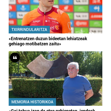
Lortu zure datu pertsonalak prozesatzeko moduari
buruzko informazio gehiago eta ezarri zure lehentasunak
datuen atalean. Edozein unetan alda edo ken dezakezu
zure baimena Cookieen adierazpenean.
TXIRRINDULARITZA
Webgune honek cookie propioak eta hirugarrenen cookie-
«Entrenatzen duzun bideetan lehiatzeak
fitxategiak erabiltzen ditu. Zure esperientzia eta
gehiago motibatzen zaitu»
zerbitzuak hobetzeko asmoz, cookie teknologiaz
baliatzen gara. Ohar hau onartuz gero, teknologia hori
erabiltzeko baimen esplizitua ematen diguzu.
Gehiago
irakurri
MEMORIA HISTORIKOA
«Gai tabua izan da etxe gehienetan, jendeak