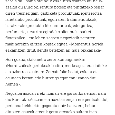
zabala da… baina oraindik eskaintza osatzen ari naiz»,
azaldu du Burciok. Pintura poteez eta pintatzeko behar
diren tresnez gain, garbiketa produktuak, igeltserotza
lanetarako produktuak, egurraren tratamendukoak,
baratzerako produktu fitosanitarioak, edergintza,
perfumeria, neurrira egindako alfonbrak, parket
flotatzailea… eta lehen zegoen negoziotik zetorren
makinarekin giltzen kopiak egitea. «Momentuz horiek
eskaintzen ditut, denda betetzen ari naiz pixkanaka».
Hori guztia, «kilometro zero» kontsignarekin.
«Hornitzaileak gertukoak badira, merkeago atera daiteke,
eta azkarrago gainera. Zerbait falta badut, eskatu eta
egunean bertan edo hurrengo egunean izango dut
hemen».
Negozioa auzoan ireki izanari ere garrantzia eman nahi
dio Burciok. «Auzoan eta auzotarrengan ere pentsatu dut,
pertsona helduekin gogoratu naiz batez ere, behar
dituzten gauzak etxetik gertu erosteko aukera izan