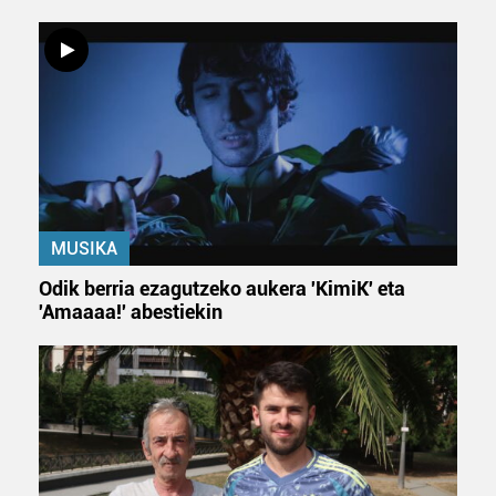
MUSIKA
Odik berria ezagutzeko aukera 'KimiK' eta
'Amaaaa!' abestiekin