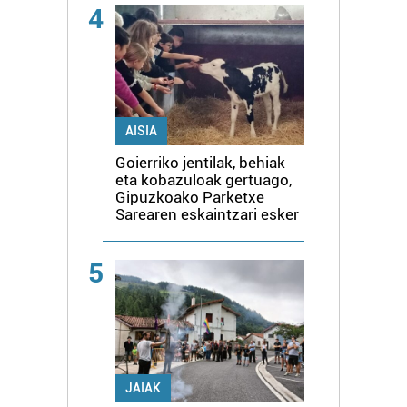
4
AISIA
Goierriko jentilak, behiak
eta kobazuloak gertuago,
Gipuzkoako Parketxe
Sarearen eskaintzari esker
5
JAIAK