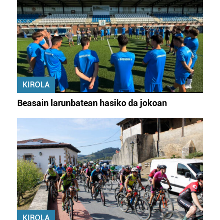
KIROLA
Beasain larunbatean hasiko da jokoan
KIROLA