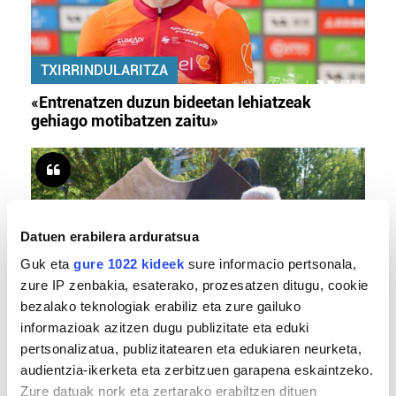
TXIRRINDULARITZA
«Entrenatzen duzun bideetan lehiatzeak
gehiago motibatzen zaitu»
Datuen erabilera arduratsua
Guk eta
gure 1022 kideek
sure informacio pertsonala,
zure IP zenbakia, esaterako, prozesatzen ditugu, cookie
bezalako teknologiak erabiliz eta zure gailuko
informazioak azitzen dugu publizitate eta eduki
MEMORIA HISTORIKOA
pertsonalizatua, publizitatearen eta edukiaren neurketa,
«Gai tabua izan da etxe gehienetan, jendeak
audientzia-ikerketa eta zerbitzuen garapena eskaintzeko.
azkeneko momentuan hitz egin du»
Zure datuak nork eta zertarako erabiltzen dituen