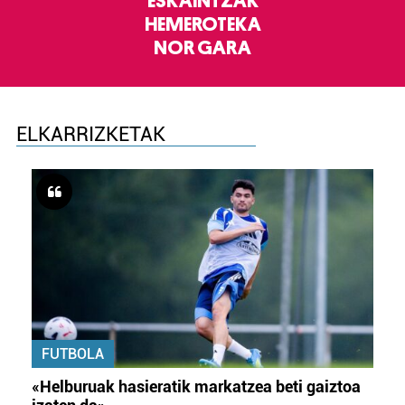
ESKAINTZAK
HEMEROTEKA
NOR GARA
ELKARRIZKETAK
FUTBOLA
«Helburuak hasieratik markatzea beti gaiztoa