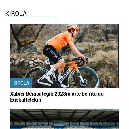
KIROLA
KIROLA
Xabier Berasategik 2028ra arte berritu du
Euskaltelekin