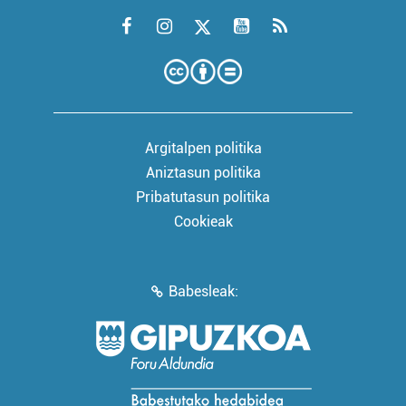
Argitalpen politika
Aniztasun politika
Pribatutasun politika
Cookieak
Babesleak: