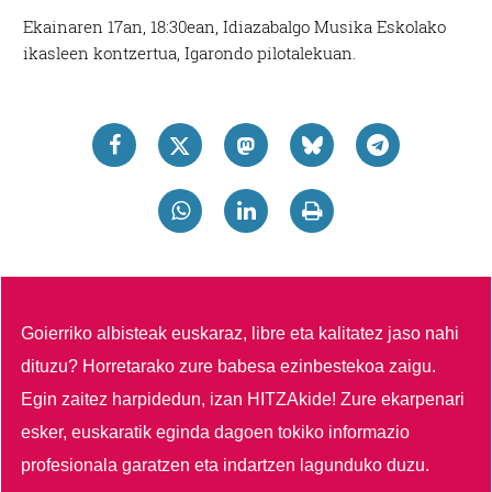
Ekainaren 17an, 18:30ean, Idiazabalgo Musika Eskolako
ikasleen kontzertua, Igarondo pilotalekuan.
Goierriko albisteak euskaraz, libre eta kalitatez jaso nahi
dituzu?
Horretarako zure babesa ezinbestekoa zaigu.
Egin zaitez harpidedun, izan HITZAkide!
Zure ekarpenari
esker, euskaratik eginda dagoen tokiko informazio
profesionala garatzen eta indartzen lagunduko duzu.