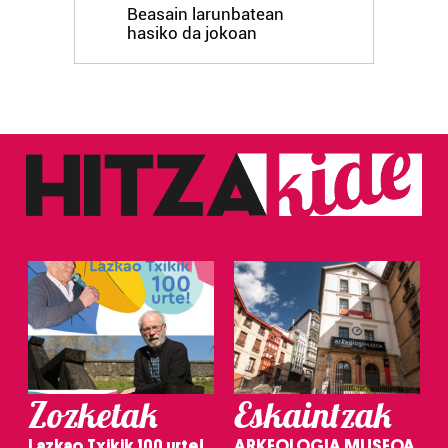
Beasain larunbatean
hasiko da jokoan
Zozketak
Eskaintzak
Lazkao Txikik 100 urte!
ARKEOLOGIA MUSEOA