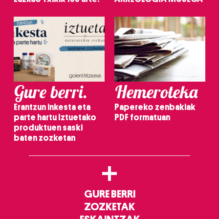
Gure berri.
Hemeroteka
Erantzun inkesta eta
Papereko zenbakiak
parte hartu Iztuetako
PDF formatuan
produktuen saski
baten zozketan
+
GURE BERRI
ZOZKETAK