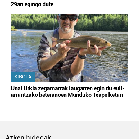
29an egingo dute
KIROLA
Unai Urkia zegamarrak laugarren egin du euli-
arrantzako beteranoen Munduko Txapelketan
Azken bideoak