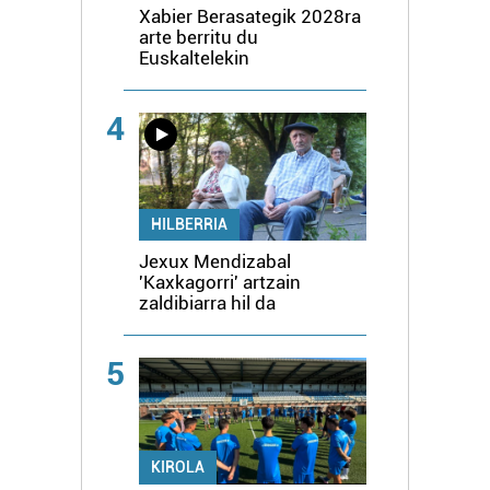
Xabier Berasategik 2028ra
arte berritu du
Euskaltelekin
4
HILBERRIA
Jexux Mendizabal
'Kaxkagorri' artzain
zaldibiarra hil da
5
KIROLA