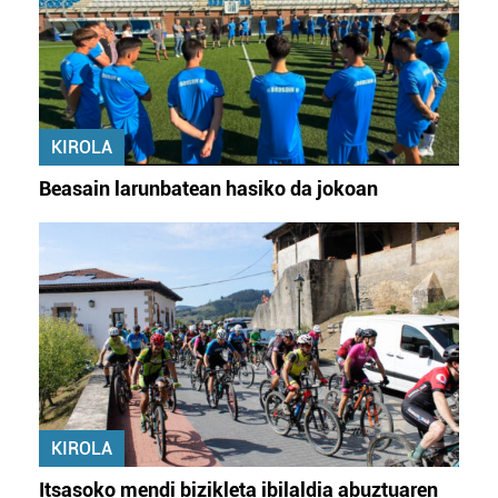
KIROLA
Beasain larunbatean hasiko da jokoan
KIROLA
Itsasoko mendi bizikleta ibilaldia abuztuaren