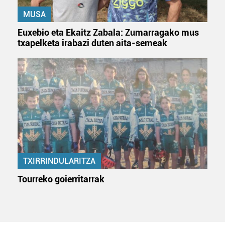
irakurri
MUSA
Euxebio eta Ekaitz Zabala: Zumarragako mus
txapelketa irabazi duten aita-semeak
TXIRRINDULARITZA
Tourreko goierritarrak