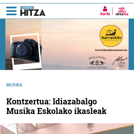
Sartu
MUSIKA
Kontzertua: Idiazabalgo
Musika Eskolako ikasleak