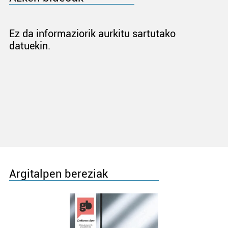
Ez da informaziorik aurkitu sartutako
datuekin.
Argitalpen bereziak