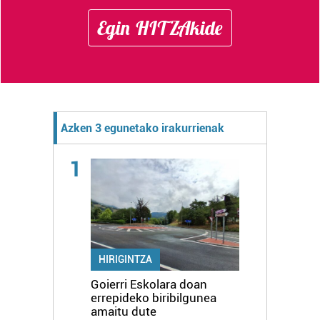
Egin HITZAkide
Azken 3 egunetako irakurrienak
1
HIRIGINTZA
Goierri Eskolara doan
errepideko biribilgunea
amaitu dute