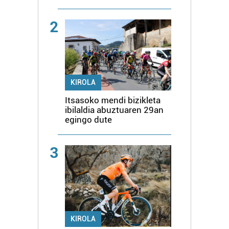
2
KIROLA
Itsasoko mendi bizikleta
ibilaldia abuztuaren 29an
egingo dute
3
KIROLA