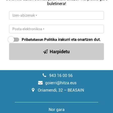
buletinera!
Pribatutasun Politika
irakurri eta onartzen dut.
Harpidetu
943 16 00 56
goierri@hitza.eus
Oriamendi, 32 – BEASAIN
Nor gara