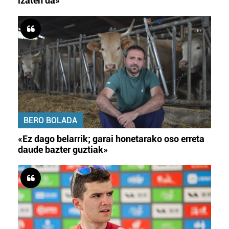
izaten da»
BERO BOLADA
«Ez dago belarrik; garai honetarako oso erreta
daude bazter guztiak»