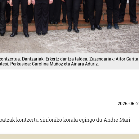
ntzertua. Dantzariak: Erkertz dantza taldea. Zuzendariak: Aitor Garit
tesi. Perkusioa: Carolina Muñoz eta Ainara Aduriz.
2026-06-2
batzak kontzertu sinfoniko korala egingo du Andre Mari