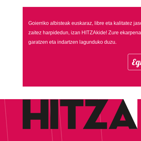
Goierriko albisteak euskaraz, libre eta kalitatez ja
zaitez harpidedun, izan HITZAkide!
Zure ekarpenar
garatzen eta indartzen lagunduko duzu.
Eg