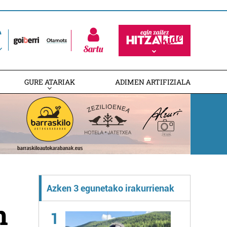
Sartu
GURE ATARIAK
ADIMEN ARTIFIZIALA
Azken 3 egunetako irakurrienak
n
1