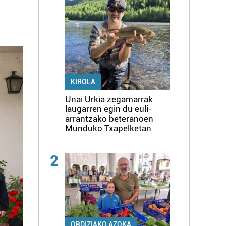
KIROLA
Unai Urkia zegamarrak
laugarren egin du euli-
arrantzako beteranoen
Munduko Txapelketan
2
ORDIZIAKO AZOKA