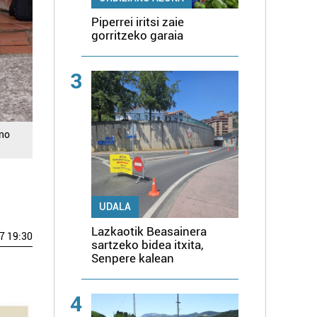
Piperrei iritsi zaie
gorritzeko garaia
3
ano
UDALA
Lazkaotik Beasainera
7 19:30
sartzeko bidea itxita,
Senpere kalean
4