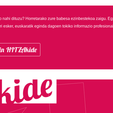
so nahi dituzu?
Horretarako zure babesa ezinbestekoa zaigu. Eg
i esker, euskaratik eginda dagoen tokiko informazio profesiona
in HITZAkide