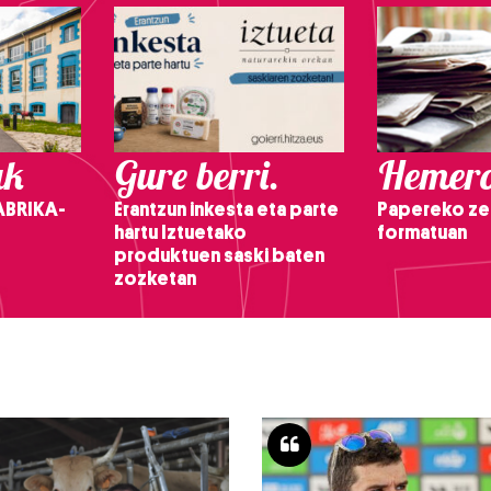
ak
Gure berri.
Hemero
ABRIKA-
Erantzun inkesta eta parte
Papereko ze
hartu Iztuetako
formatuan
produktuen saski baten
zozketan