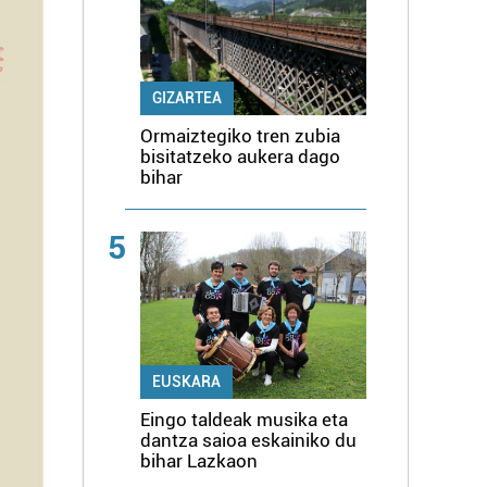
GIZARTEA
Ormaiztegiko tren zubia
bisitatzeko aukera dago
bihar
5
EUSKARA
Eingo taldeak musika eta
dantza saioa eskainiko du
bihar Lazkaon