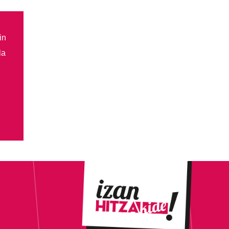
in
la