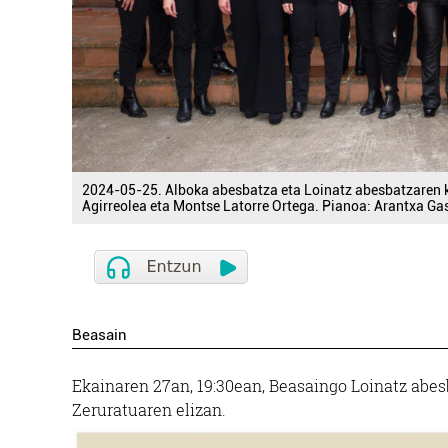
2024-05-25. Alboka abesbatza eta Loinatz abesbatzaren ko
Agirreolea eta Montse Latorre Ortega. Pianoa: Arantxa Gas
Beasain
Ekainaren 27an, 19:30ean, Beasaingo Loinatz abes
Zeruratuaren elizan.