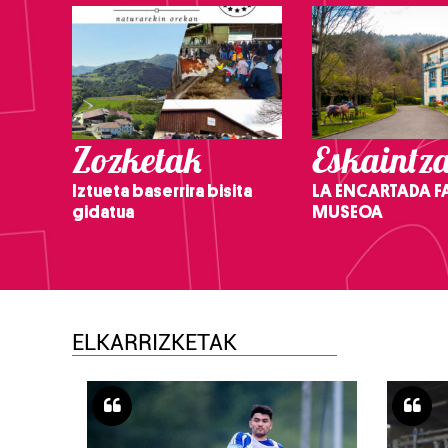
Zozketak
Eskaintz
Iztueta baserrira bisita
LA ENCARTADA F
gidatua
MUSEOA
ELKARRIZKETAK