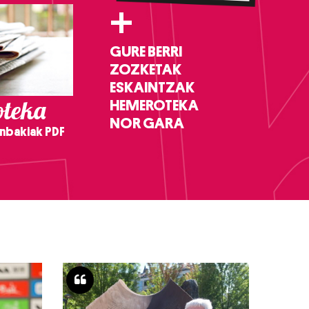
+
GURE BERRI
ZOZKETAK
ESKAINTZAK
teka
HEMEROTEKA
NOR GARA
nbakiak PDF