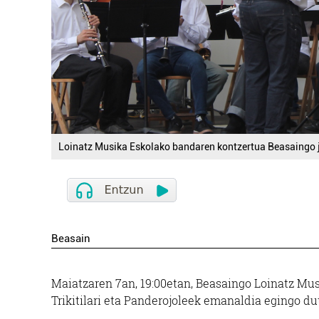
Loinatz Musika Eskolako bandaren kontzertua Beasaingo 
Beasain
Maiatzaren 7an, 19:00etan, Beasaingo Loinatz Mus
Trikitilari eta Panderojoleek emanaldia egingo d