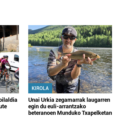
KIROLA
bilaldia
Unai Urkia zegamarrak laugarren
ute
egin du euli-arrantzako
beteranoen Munduko Txapelketan