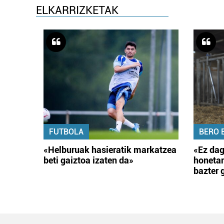
ELKARRIZKETAK
FUTBOLA
BERO 
«Helburuak hasieratik markatzea
«Ez dag
beti gaiztoa izaten da»
honetar
bazter 