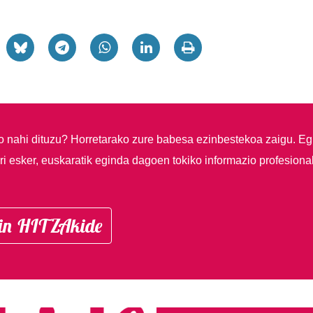
so nahi dituzu?
Horretarako zure babesa ezinbestekoa zaigu. Eg
i esker, euskaratik eginda dagoen tokiko informazio profesiona
in HITZAkide