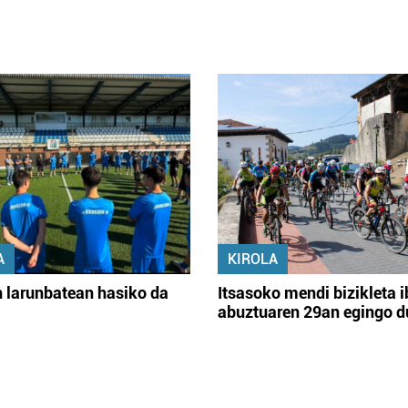
A
KIROLA
 larunbatean hasiko da
Itsasoko mendi bizikleta i
abuztuaren 29an egingo d