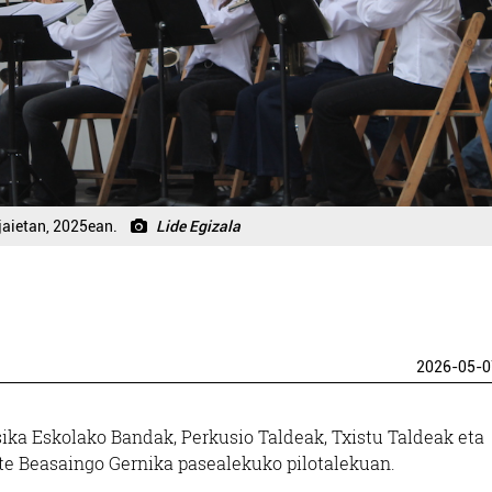
jaietan, 2025ean.
Lide Egizala
2026-05-0
ika Eskolako Bandak, Perkusio Taldeak, Txistu Taldeak eta
ute Beasaingo Gernika pasealekuko pilotalekuan.