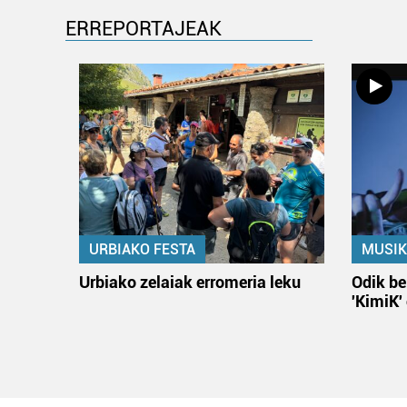
ERREPORTAJEAK
URBIAKO FESTA
MUSIK
Urbiako zelaiak erromeria leku
Odik be
'KimiK'