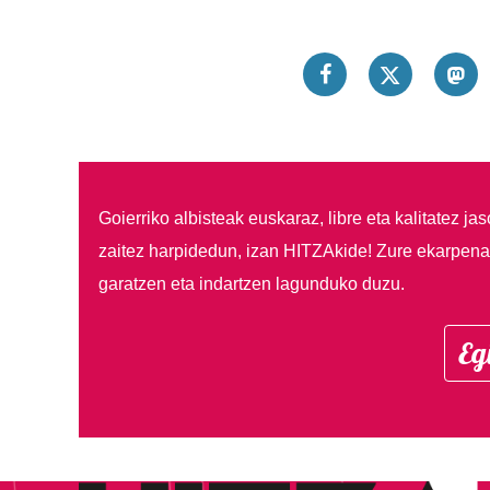
Goierriko albisteak euskaraz, libre eta kalitatez ja
zaitez harpidedun, izan HITZAkide!
Zure ekarpenar
garatzen eta indartzen lagunduko duzu.
Eg