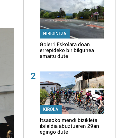
HIRIGINTZA
Goierri Eskolara doan
errepideko biribilgunea
amaitu dute
2
KIROLA
Itsasoko mendi bizikleta
ibilaldia abuztuaren 29an
egingo dute