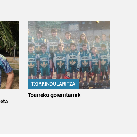
TXIRRINDULARITZA
:
Tourreko goierritarrak
eta
k