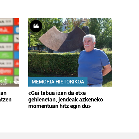
MEMORIA HISTORIKOA
tan
«Gai tabua izan da etxe
atzen
gehienetan, jendeak azkeneko
momentuan hitz egin du»