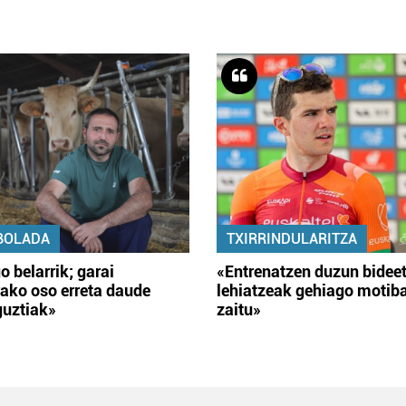
BOLADA
TXIRRINDULARITZA
o belarrik; garai
«Entrenatzen duzun bidee
ako oso erreta daude
lehiatzeak gehiago motib
guztiak»
zaitu»