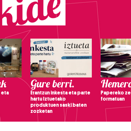
ak
Gure berri.
Hemero
 eta
Erantzun inkesta eta parte
Papereko ze
hartu Iztuetako
formatuan
produktuen saski baten
zozketan