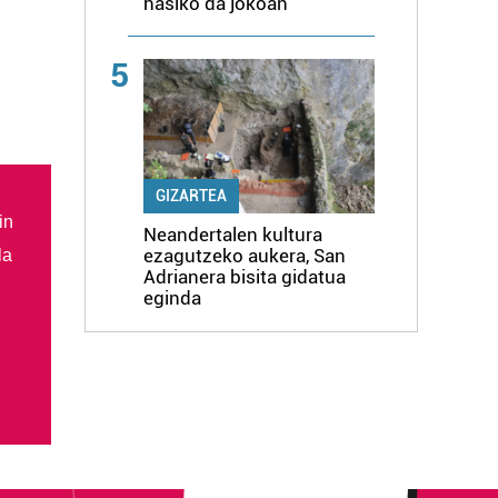
hasiko da jokoan
5
GIZARTEA
in
Neandertalen kultura
ezagutzeko aukera, San
la
Adrianera bisita gidatua
eginda