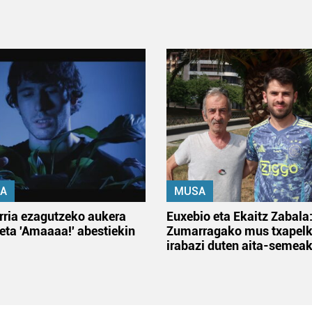
A
MUSA
rria ezagutzeko aukera
Euxebio eta Ekaitz Zabala
 eta 'Amaaaa!' abestiekin
Zumarragako mus txapelk
irabazi duten aita-semea