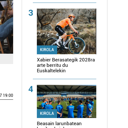
3
KIROLA
Xabier Berasategik 2028ra
arte berritu du
Euskaltelekin
4
7 19:00
KIROLA
Beasain larunbatean