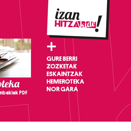
+
GURE BERRI
ZOZKETAK
ESKAINTZAK
teka
HEMEROTEKA
NOR GARA
nbakiak PDF