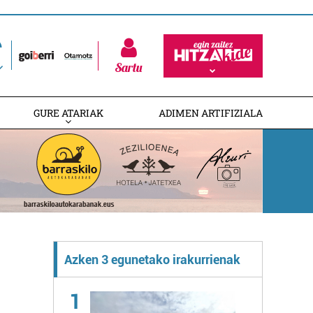
Sartu
GURE ATARIAK
ADIMEN ARTIFIZIALA
Azken 3 egunetako irakurrienak
1