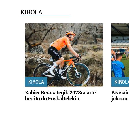
KIROLA
KIROLA
KIROL
Xabier Berasategik 2028ra arte
Beasain
berritu du Euskaltelekin
jokoan