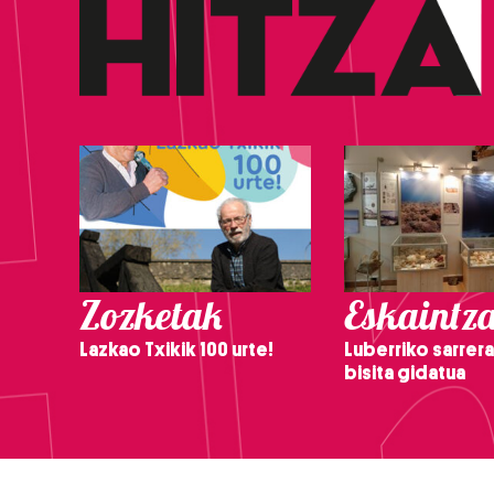
Zozketak
Eskaintz
Lazkao Txikik 100 urte!
Luberriko sarrera
bisita gidatua