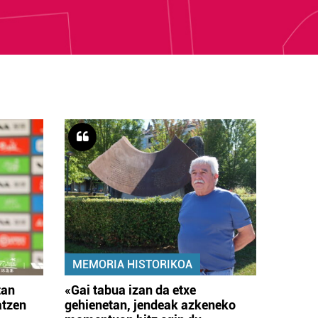
MEMORIA HISTORIKOA
tan
«Gai tabua izan da etxe
atzen
gehienetan, jendeak azkeneko