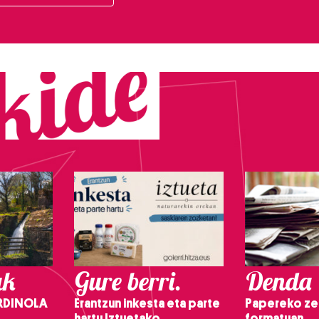
ak
Gure berri.
Denda
RDINOLA
Erantzun inkesta eta parte
Papereko ze
hartu Iztuetako
formatuan