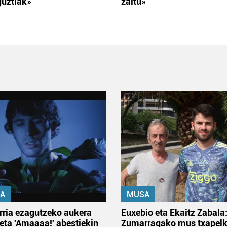
guztiak»
zaitu»
A
MUSA
rria ezagutzeko aukera
Euxebio eta Ekaitz Zabala
 eta 'Amaaaa!' abestiekin
Zumarragako mus txapelk