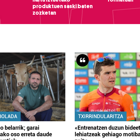
produktuen saski baten
zozketan
BOLADA
TXIRRINDULARITZA
o belarrik; garai
«Entrenatzen duzun bidee
ako oso erreta daude
lehiatzeak gehiago motib