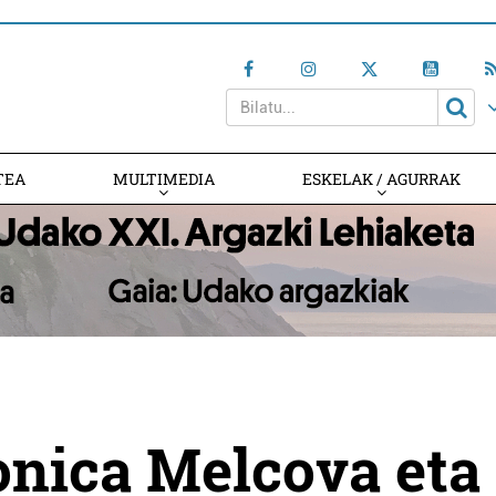
TEA
MULTIMEDIA
ESKELAK / AGURRAK
onica Melcova eta