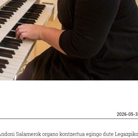
2026-05-3
 Andoni Salamerok organo kontzertua egingo dute Legazpik