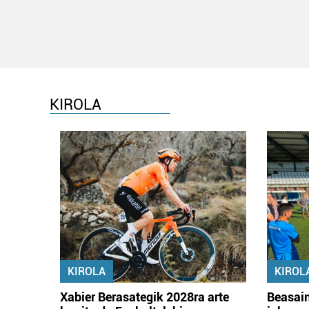
KIROLA
KIROLA
KIROL
Xabier Berasategik 2028ra arte
Beasain