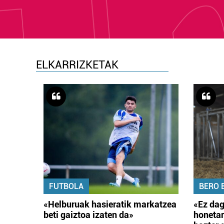
ELKARRIZKETAK
FUTBOLA
BERO 
«Helburuak hasieratik markatzea
«Ez dag
beti gaiztoa izaten da»
honetar