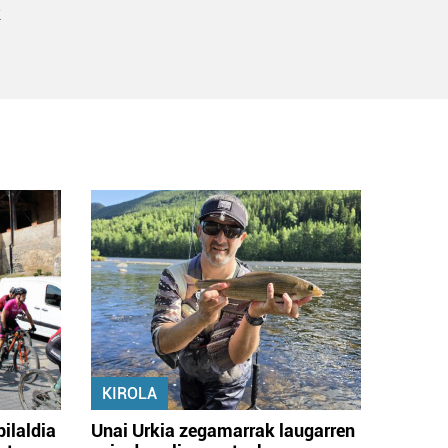
k
KIROLA
bilaldia
Unai Urkia zegamarrak laugarren