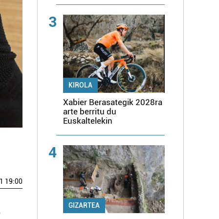
3
KIROLA
Xabier Berasategik 2028ra
arte berritu du
Euskaltelekin
4
1 19:00
GIZARTEA
o