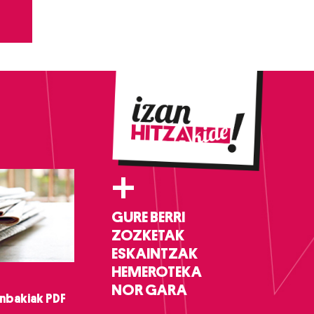
+
GURE BERRI
ZOZKETAK
ESKAINTZAK
HEMEROTEKA
NOR GARA
nbakiak PDF