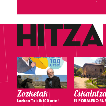
Zozketak
Eskaintz
Lazkao Txikik 100 urte!
EL POBALEKO BU