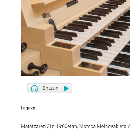
Legazpi
Maiatzaren 31n, 19:00etan, Monica Melcovak eta