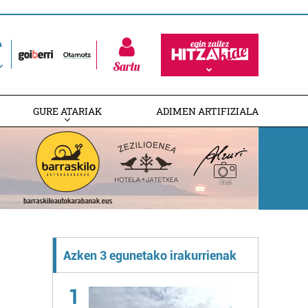
Sartu
GURE ATARIAK
ADIMEN ARTIFIZIALA
Azken 3 egunetako irakurrienak
1