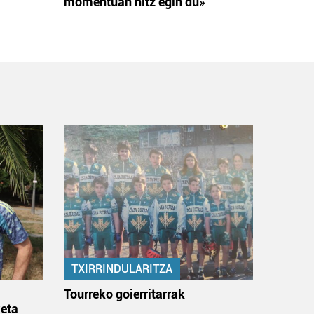
momentuan hitz egin du»
TXIRRINDULARITZA
:
Tourreko goierritarrak
eta