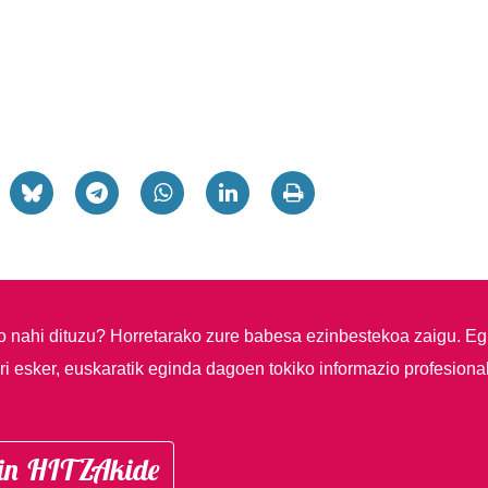
so nahi dituzu?
Horretarako zure babesa ezinbestekoa zaigu. Eg
i esker, euskaratik eginda dagoen tokiko informazio profesiona
in HITZAkide