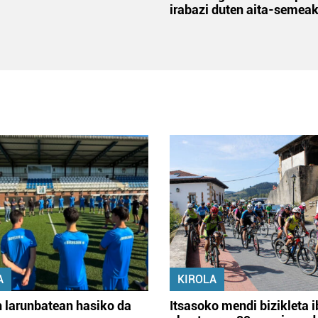
irabazi duten aita-semea
A
KIROLA
 larunbatean hasiko da
Itsasoko mendi bizikleta i