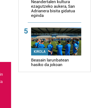
Neandertalen kultura
ezagutzeko aukera, San
Adrianera bisita gidatua
eginda
5
KIROLA
Beasain larunbatean
hasiko da jokoan
in
la