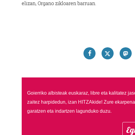
elizan, Organo zikloaren barruan.
Goierriko albisteak euskaraz, libre eta kalitatez ja
zaitez harpidedun, izan HITZAkide!
Zure ekarpenar
garatzen eta indartzen lagunduko duzu.
Eg