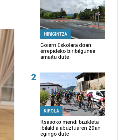
HIRIGINTZA
Goierri Eskolara doan
errepideko biribilgunea
amaitu dute
2
KIROLA
Itsasoko mendi bizikleta
ibilaldia abuztuaren 29an
egingo dute