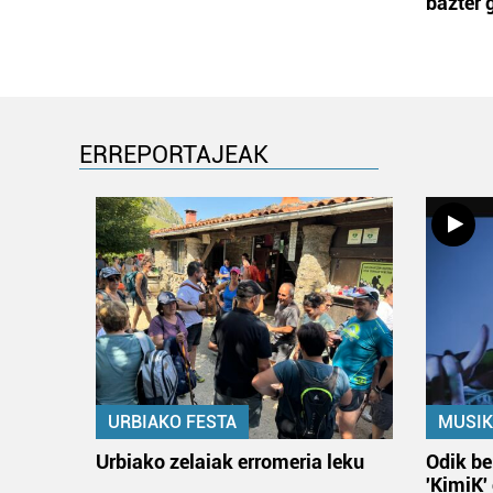
bazter 
ERREPORTAJEAK
URBIAKO FESTA
MUSIK
Urbiako zelaiak erromeria leku
Odik be
'KimiK'