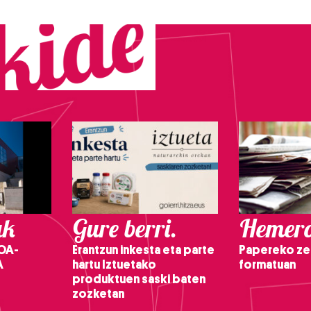
ak
Gure berri.
Hemero
OA-
Erantzun inkesta eta parte
Papereko ze
A
hartu Iztuetako
formatuan
produktuen saski baten
zozketan