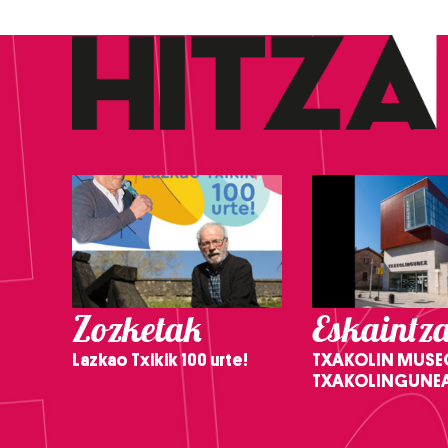
Zozketak
Eskaintz
Lazkao Txikik 100 urte!
TXAKOLIN MUSE
TXAKOLINGUNE