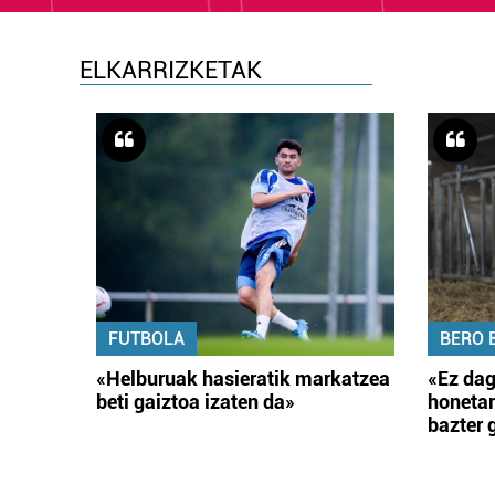
ELKARRIZKETAK
FUTBOLA
BERO 
«Helburuak hasieratik markatzea
«Ez dag
beti gaiztoa izaten da»
honetar
bazter 