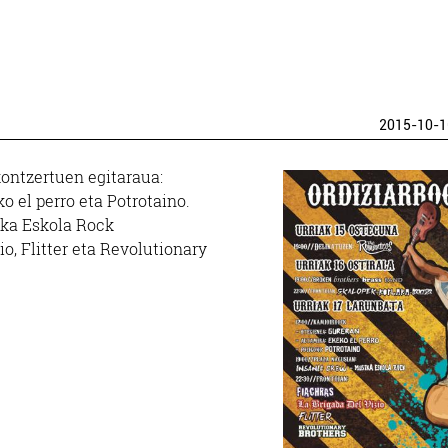
2015-10-1
kontzertuen egitaraua:
o el perro eta Potrotaino.
ika Eskola Rock
io, Flitter eta Revolutionary