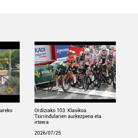
pareko
Ordiziako 103. Klasikoa.
Txirrindularien aurkezpena eta
irteera
2026/07/25