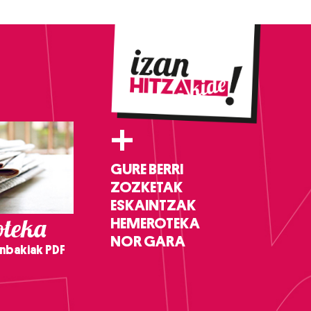
+
GURE BERRI
ZOZKETAK
ESKAINTZAK
teka
HEMEROTEKA
NOR GARA
nbakiak PDF