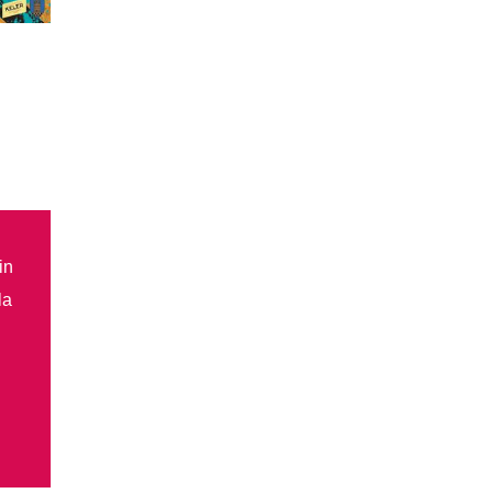
in
la