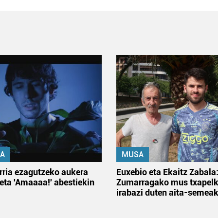
A
MUSA
rria ezagutzeko aukera
Euxebio eta Ekaitz Zabala
 eta 'Amaaaa!' abestiekin
Zumarragako mus txapelk
irabazi duten aita-semea