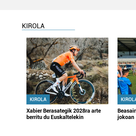
KIROLA
KIROLA
KIROL
Xabier Berasategik 2028ra arte
Beasain
berritu du Euskaltelekin
jokoan