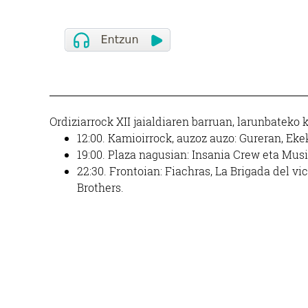
Ordiziarrock XII jaialdiaren barruan, larunbateko 
12:00. Kamioirrock, auzoz auzo: Gureran, Ekek
19:00. Plaza nagusian: Insania Crew eta Mus
22:30. Frontoian: Fiachras, La Brigada del vic
Brothers.