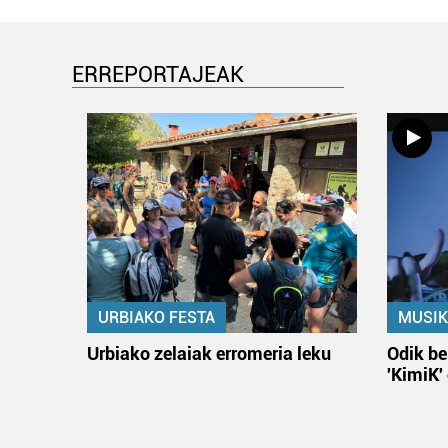
ERREPORTAJEAK
URBIAKO FESTA
MUSIK
Urbiako zelaiak erromeria leku
Odik be
'KimiK'