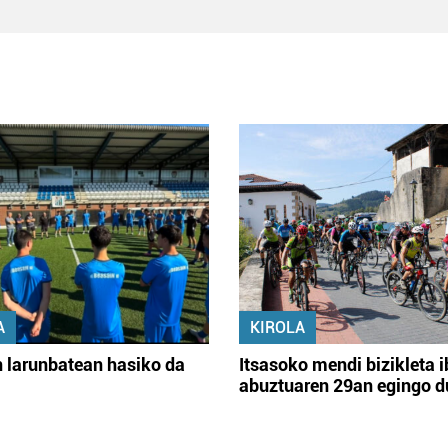
A
KIROLA
 larunbatean hasiko da
Itsasoko mendi bizikleta i
abuztuaren 29an egingo d