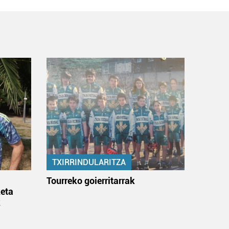
TXIRRINDULARITZA
:
Tourreko goierritarrak
eta
k