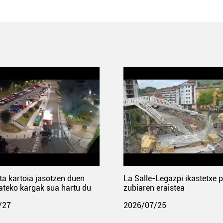
ta kartoia jasotzen duen
La Salle-Legazpi ikastetxe 
ateko kargak sua hartu du
zubiaren eraistea
/27
2026/07/25