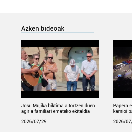
Azken bideoak
Josu Mujika biktima aitortzen duen
Papera e
agiria familiari emateko ekitaldia
kamioi b
2026/07/29
2026/07