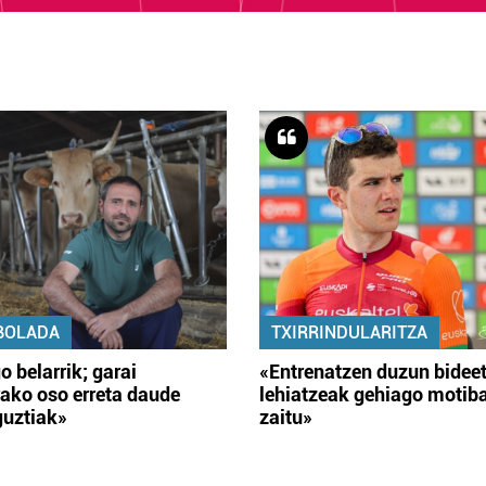
BOLADA
TXIRRINDULARITZA
o belarrik; garai
«Entrenatzen duzun bidee
ako oso erreta daude
lehiatzeak gehiago motib
guztiak»
zaitu»