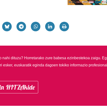
so nahi dituzu?
Horretarako zure babesa ezinbestekoa zaigu. Eg
i esker, euskaratik eginda dagoen tokiko informazio profesiona
in HITZAkide