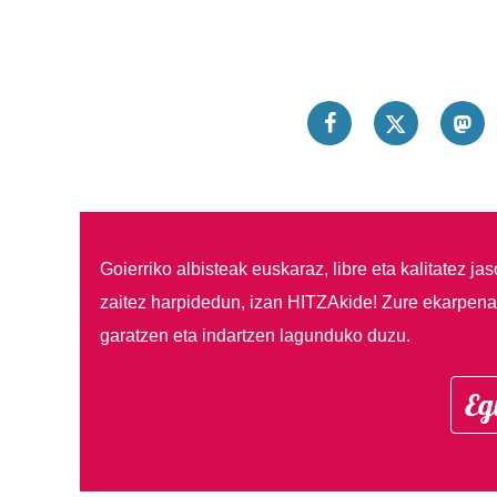
Goierriko albisteak euskaraz, libre eta kalitatez ja
zaitez harpidedun, izan HITZAkide!
Zure ekarpenar
garatzen eta indartzen lagunduko duzu.
Eg