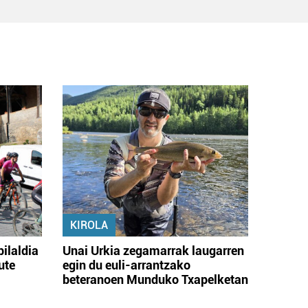
KIROLA
bilaldia
Unai Urkia zegamarrak laugarren
ute
egin du euli-arrantzako
beteranoen Munduko Txapelketan