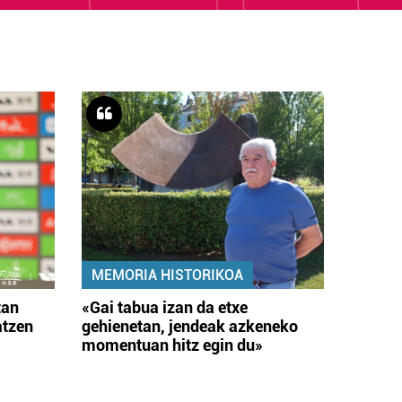
MEMORIA HISTORIKOA
tan
«Gai tabua izan da etxe
atzen
gehienetan, jendeak azkeneko
momentuan hitz egin du»