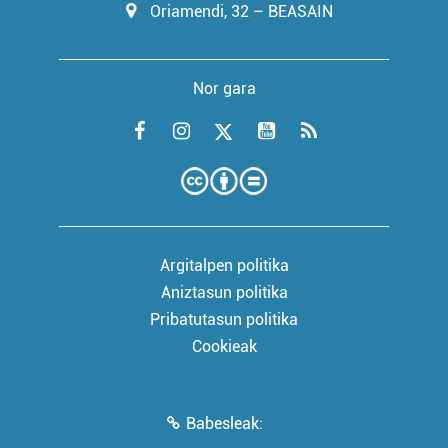
Oriamendi, 32 – BEASAIN
Nor gara
Argitalpen politika
Aniztasun politika
Pribatutasun politika
Cookieak
Babesleak: