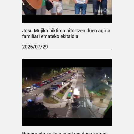
Josu Mujika biktima aitortzen duen agiria
familiari emateko ekitaldia
2026/07/29
Papera eta kartoia jasotzen duen kamioi