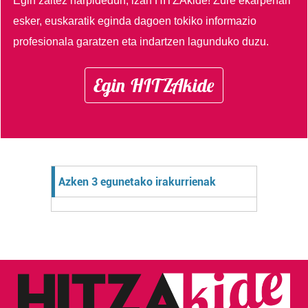
Egin zaitez harpidedun, izan HITZAkide!
Zure ekarpenari
esker, euskaratik eginda dagoen tokiko informazio
profesionala garatzen eta indartzen lagunduko duzu.
Egin HITZAkide
Azken 3 egunetako irakurrienak