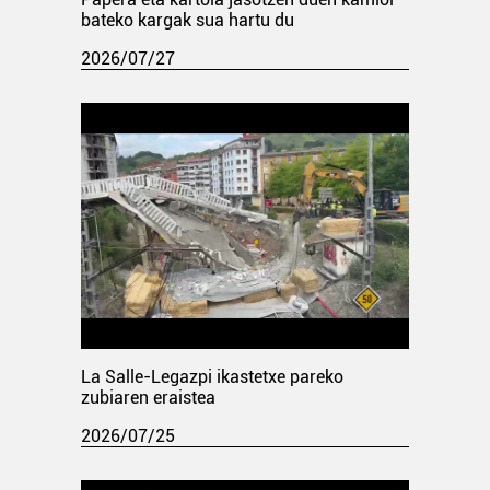
bateko kargak sua hartu du
2026/07/27
La Salle-Legazpi ikastetxe pareko
zubiaren eraistea
2026/07/25