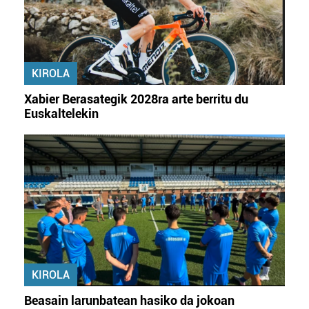
pertsonalizatuak eskaintzeko, iragarkiak eta edukia
neurtzeko, jendeari buruzko informazioa biltzeko eta
produktuak garatzeko. Zure datuak nork eta zertarako
erabiltzen dituen hauta dezakezu.
KIROLA
Bazkide batzuek ez dizute baimenik eskatzen, eta beren
Xabier Berasategik 2028ra arte berritu du
interes komertzial legitimoetan babesten dira. Ikusi gure
Euskaltelekin
bazkideen zerrenda, beren ustez zein helburutarako
duten interes legitimoa eta horren aurka nola egin
dezakezun ikusteko.
Lortu zure datu pertsonalak prozesatzeko moduari
buruzko informazio gehiago eta ezarri zure lehentasunak
datuen atalean. Edozein unetan alda edo ken dezakezu
zure baimena Cookieen adierazpenean.
Webgune honek cookie propioak eta hirugarrenen cookie-
KIROLA
fitxategiak erabiltzen ditu. Zure esperientzia eta
Beasain larunbatean hasiko da jokoan
zerbitzuak hobetzeko asmoz, cookie teknologiaz