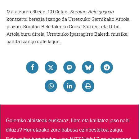
Maiatzaren 30ean, 19:00etan,
Sorotan Bele gogoan
kontzertu berezia izango da Urretxuko Gernikako Arbola
plazan. Sorotan Bele taldeko Gorka Sarriegi eta Urbil
Artola buru direla, Urretxuko Iparragirre Balerdi musika
banda izango dute lagun.
Goierriko albisteak euskaraz, libre eta kalitatez jaso nahi
dituzu?
Horretarako zure babesa ezinbestekoa zaigu.