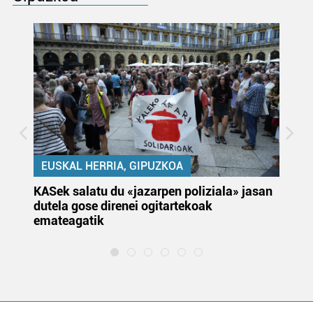
EUSKAL HERRIA, GIPUZKOA
KASek salatu du «jazarpen poliziala» jasan
Pa
dutela gose direnei ogitartekoak
da
emateagatik
«s