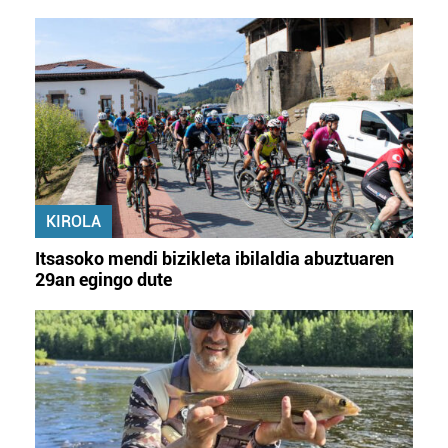
baliatzen gara. Ohar hau onartuz gero, teknologia hori
erabiltzeko baimen esplizitua ematen diguzu.
Gehiago
irakurri
KIROLA
Itsasoko mendi bizikleta ibilaldia abuztuaren
29an egingo dute