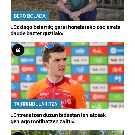
BERO BOLADA
«Ez dago belarrik; garai honetarako oso erreta
daude bazter guztiak»
TXIRRINDULARITZA
«Entrenatzen duzun bideetan lehiatzeak
gehiago motibatzen zaitu»