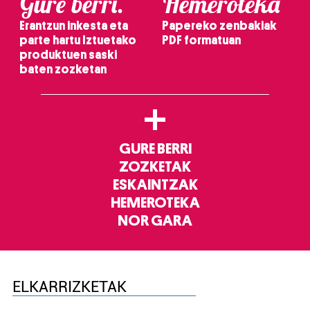
Gure berri.
Hemeroteka
Erantzun inkesta eta
Papereko zenbakiak
parte hartu Iztuetako
PDF formatuan
produktuen saski
baten zozketan
+
GURE BERRI
ZOZKETAK
ESKAINTZAK
HEMEROTEKA
NOR GARA
ELKARRIZKETAK