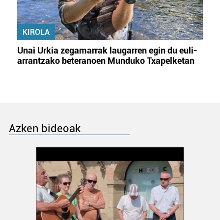
KIROLA
Unai Urkia zegamarrak laugarren egin du euli-
arrantzako beteranoen Munduko Txapelketan
Azken bideoak