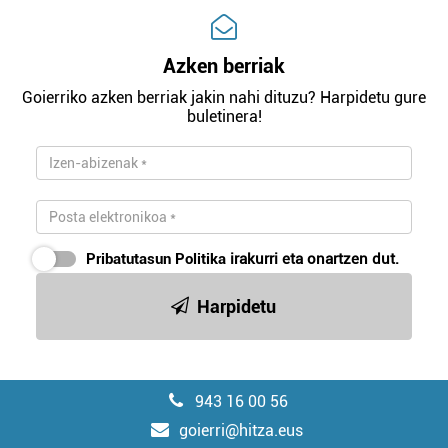
Azken berriak
Goierriko azken berriak jakin nahi dituzu? Harpidetu gure
buletinera!
Pribatutasun Politika
irakurri eta onartzen dut.
Harpidetu
943 16 00 56
goierri@hitza.eus