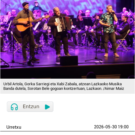
Urbil Artola, Gorka Sarriegi eta Xabi Zabala, atzean Lazkaoko Musika
Banda dutela, Sorotan Bele gogoan kontzertuan, Lazkaon. /Aimar Maiz
Urretxu
2026-05-30 19:00