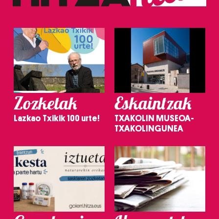
Zozketak
Eskaintzak
Lazkao Txikik 100 urte!
TXAKOLIN MUSEOA-
TXAKOLINGUNEA