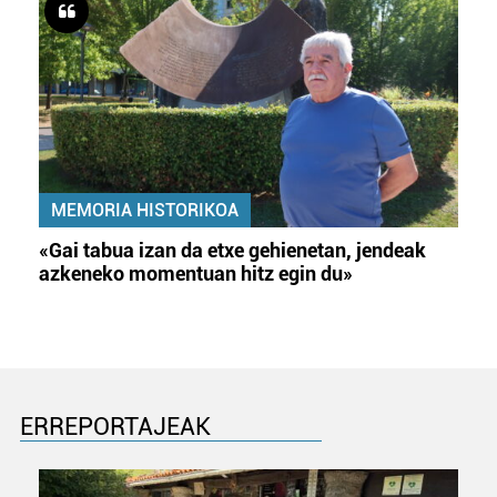
MEMORIA HISTORIKOA
«Gai tabua izan da etxe gehienetan, jendeak
azkeneko momentuan hitz egin du»
ERREPORTAJEAK