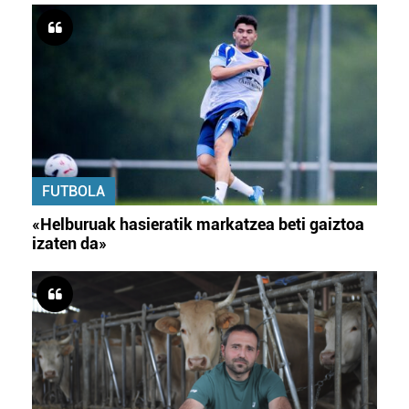
FUTBOLA
«Helburuak hasieratik markatzea beti gaiztoa
izaten da»