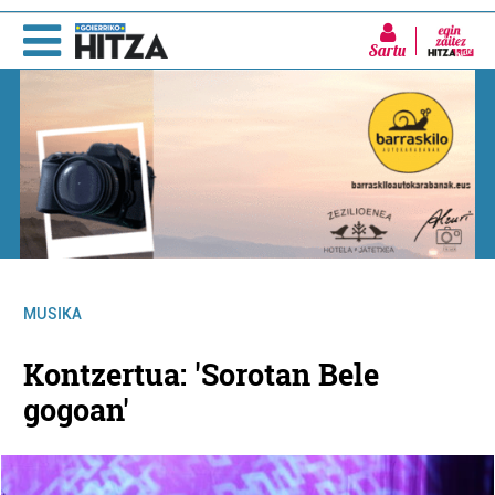
Sartu
MUSIKA
Kontzertua: 'Sorotan Bele
gogoan'