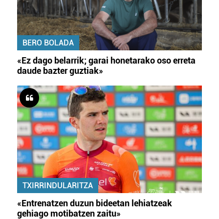
BERO BOLADA
«Ez dago belarrik; garai honetarako oso erreta
daude bazter guztiak»
TXIRRINDULARITZA
«Entrenatzen duzun bideetan lehiatzeak
gehiago motibatzen zaitu»