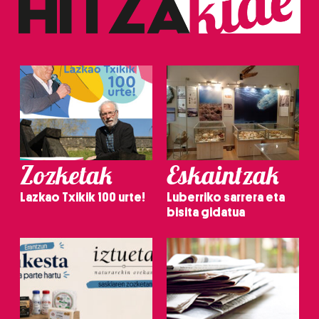
Zozketak
Eskaintzak
Lazkao Txikik 100 urte!
Luberriko sarrera eta
bisita gidatua