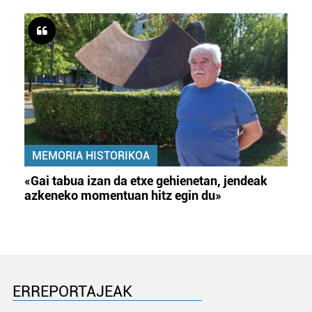
MEMORIA HISTORIKOA
«Gai tabua izan da etxe gehienetan, jendeak
azkeneko momentuan hitz egin du»
ERREPORTAJEAK