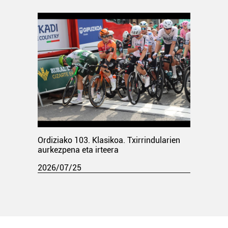
Ordiziako 103. Klasikoa. Txirrindularien
aurkezpena eta irteera
2026/07/25