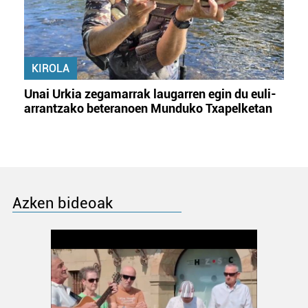
KIROLA
Unai Urkia zegamarrak laugarren egin du euli-
arrantzako beteranoen Munduko Txapelketan
Azken bideoak