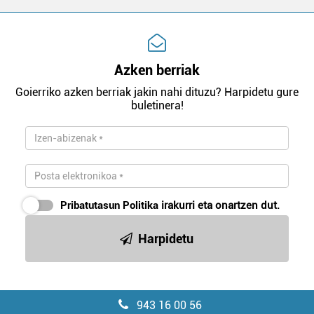
Azken berriak
Goierriko azken berriak jakin nahi dituzu? Harpidetu gure
buletinera!
Pribatutasun Politika
irakurri eta onartzen dut.
Harpidetu
943 16 00 56