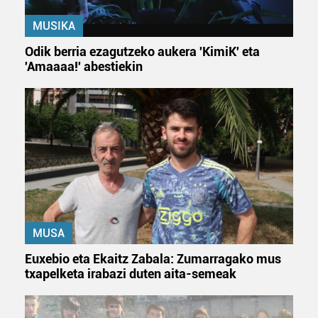
MUSIKA
Odik berria ezagutzeko aukera 'KimiK' eta
'Amaaaa!' abestiekin
MUSA
Euxebio eta Ekaitz Zabala: Zumarragako mus
txapelketa irabazi duten aita-semeak