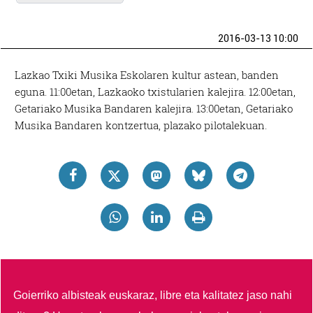
2016-03-13 10:00
Lazkao Txiki Musika Eskolaren kultur astean, banden
eguna. 11:00etan, Lazkaoko txistularien kalejira. 12:00etan,
Getariako Musika Bandaren kalejira. 13:00etan, Getariako
Musika Bandaren kontzertua, plazako pilotalekuan.
Goierriko albisteak euskaraz, libre eta kalitatez jaso nahi