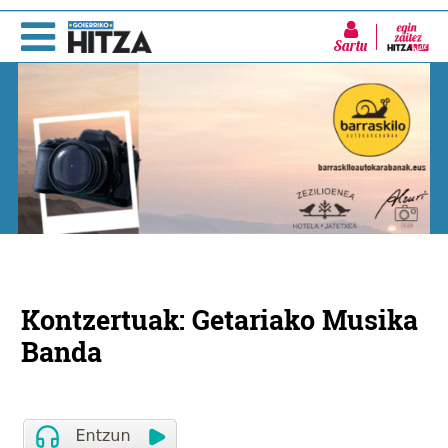
Sartu
Kontzertuak: Getariako Musika
Banda