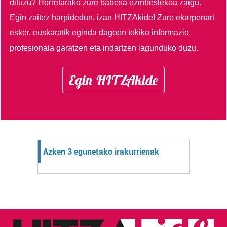
dituzu?
Horretarako zure babesa ezinbestekoa zaigu.
Egin zaitez harpidedun, izan HITZAkide!
Zure ekarpenari
esker, euskaratik eginda dagoen tokiko informazio
profesionala garatzen eta indartzen lagunduko duzu.
Egin HITZAkide
Azken 3 egunetako irakurrienak