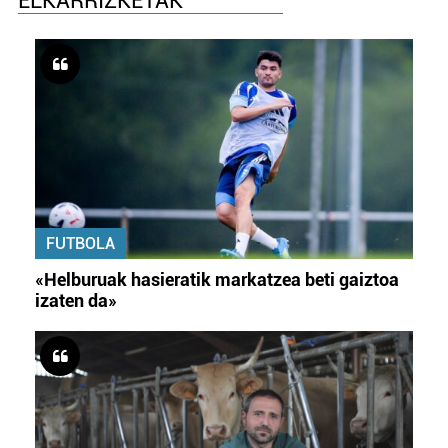
ELKARRIZKETAK
FUTBOLA
«Helburuak hasieratik markatzea beti gaiztoa
izaten da»