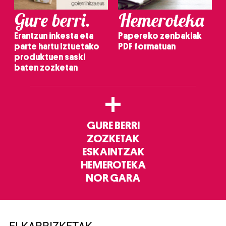
Gure berri.
Hemeroteka
Erantzun inkesta eta
Papereko zenbakiak
parte hartu Iztuetako
PDF formatuan
produktuen saski
baten zozketan
+
GURE BERRI
ZOZKETAK
ESKAINTZAK
HEMEROTEKA
NOR GARA