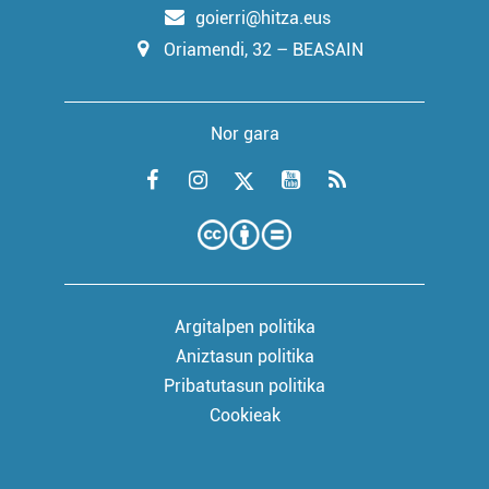
goierri@hitza.eus
Oriamendi, 32 – BEASAIN
Nor gara
Argitalpen politika
Aniztasun politika
Pribatutasun politika
Cookieak