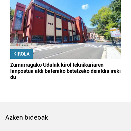
KIROLA
Zumarragako Udalak kirol teknikariaren
lanpostua aldi baterako betetzeko deialdia ireki
du
Azken bideoak