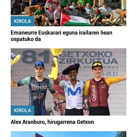
KIROLA
Emaneurre Euskarari eguna irailaren 5ean
ospatuko da
KIROLA
Alex Aranburu, hirugarrena Getxon