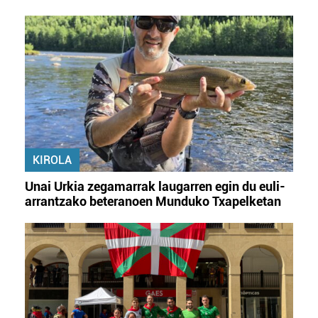
KIROLA
Unai Urkia zegamarrak laugarren egin du euli-
arrantzako beteranoen Munduko Txapelketan