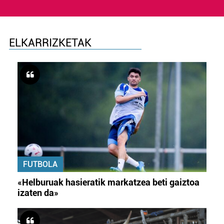
ELKARRIZKETAK
FUTBOLA
«Helburuak hasieratik markatzea beti gaiztoa
izaten da»