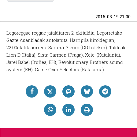
2016-03-19 21:00
Legoreggae reggae jaialdiaren 2. ekitaldia, Legorretako
Gazte Asanbladak antolatuta. Harripila kiroldegian,
22:00etatik aurrera. Sarrera: 7 euro (CD batekin). Taldeak:
Lion D (Italia), Sista Carmen (Praga), Xeic! (Katalunia),
Jarel Babel (Iruñea, EH), Revolutionary Brothers sound
system (EH), Game Over Selectors (Katalunia).