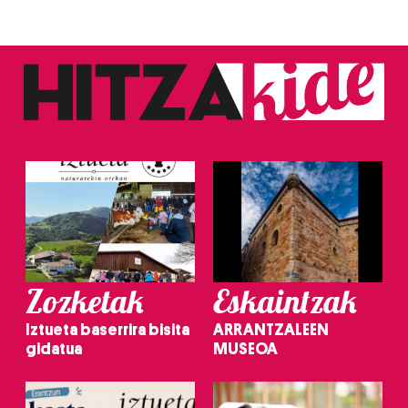
Zozketak
Eskaintzak
Iztueta baserrira bisita
ARRANTZALEEN
gidatua
MUSEOA