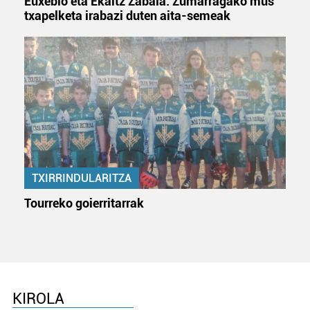
Euxebio eta Ekaitz Zabala: Zumarragako mus
txapelketa irabazi duten aita-semeak
TXIRRINDULARITZA
Tourreko goierritarrak
KIROLA