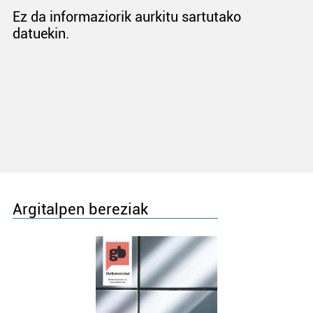
Ez da informaziorik aurkitu sartutako
datuekin.
Argitalpen bereziak