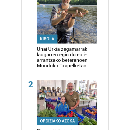
KIROLA
Unai Urkia zegamarrak
laugarren egin du euli-
arrantzako beteranoen
Munduko Txapelketan
2
ORDIZIAKO AZOKA