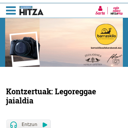
Sartu
Kontzertuak: Legoreggae
jaialdia