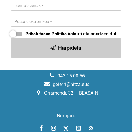
Pribatutasun Politika
irakurri eta onartzen dut.
Harpidetu
943 16 00 56
goierri@hitza.eus
Oriamendi, 32 – BEASAIN
Nor gara