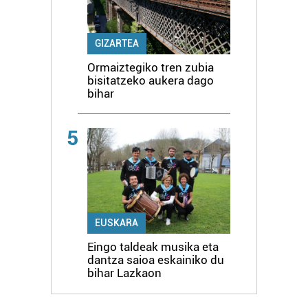
GIZARTEA
Ormaiztegiko tren zubia
bisitatzeko aukera dago
bihar
5
EUSKARA
Eingo taldeak musika eta
dantza saioa eskainiko du
bihar Lazkaon