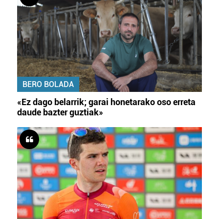
BERO BOLADA
«Ez dago belarrik; garai honetarako oso erreta
daude bazter guztiak»