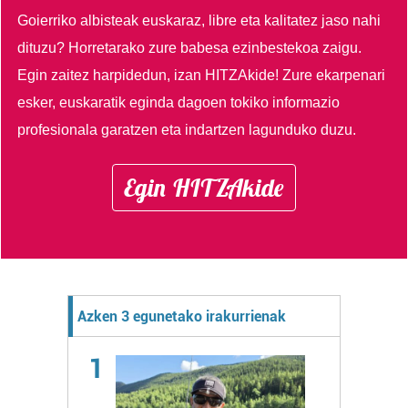
Goierriko albisteak euskaraz, libre eta kalitatez jaso nahi
dituzu?
Horretarako zure babesa ezinbestekoa zaigu.
Egin zaitez harpidedun, izan HITZAkide!
Zure ekarpenari
esker, euskaratik eginda dagoen tokiko informazio
profesionala garatzen eta indartzen lagunduko duzu.
Egin HITZAkide
Azken 3 egunetako irakurrienak
1