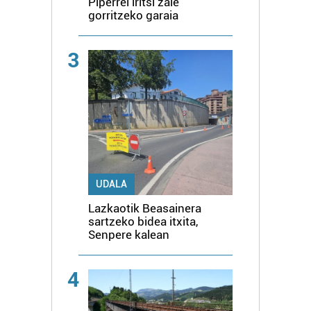
Piperrei iritsi zaie
gorritzeko garaia
3
UDALA
Lazkaotik Beasainera
sartzeko bidea itxita,
Senpere kalean
4