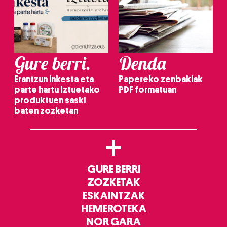
Gure berri.
Denda
Erantzun inkesta eta
Papereko zenbakiak
parte hartu Iztuetako
PDF formatuan
produktuen saski
baten zozketan
+
GURE BERRI
ZOZKETAK
ESKAINTZAK
HEMEROTEKA
NOR GARA