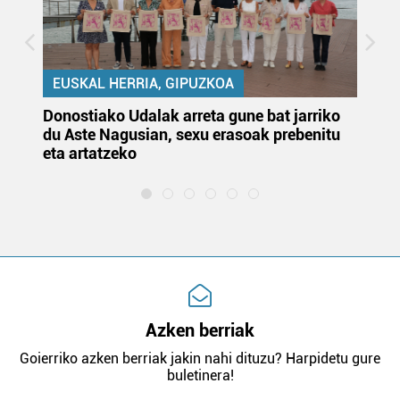
EUSKAL HERRIA, GIPUZKOA
Donostiako Udalak arreta gune bat jarriko
Ur
du Aste Nagusian, sexu erasoak prebenitu
es
eta artatzeko
lu
Azken berriak
Goierriko azken berriak jakin nahi dituzu? Harpidetu gure
buletinera!