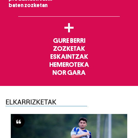
baten zozketan
+
GURE BERRI
ZOZKETAK
ESKAINTZAK
HEMEROTEKA
NOR GARA
ELKARRIZKETAK