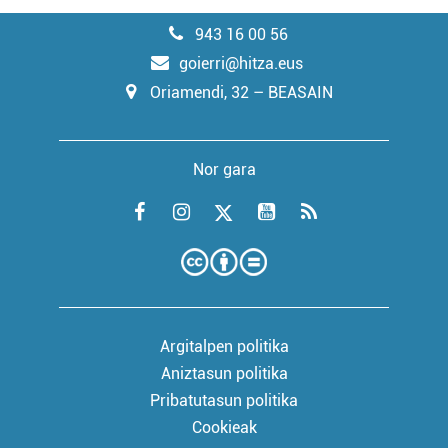
943 16 00 56
goierri@hitza.eus
Oriamendi, 32 – BEASAIN
Nor gara
Argitalpen politika
Aniztasun politika
Pribatutasun politika
Cookieak