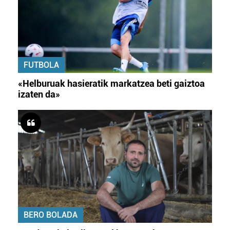
FUTBOLA
«Helburuak hasieratik markatzea beti gaiztoa
izaten da»
BERO BOLADA