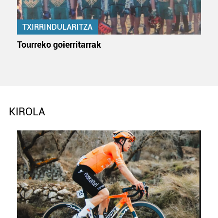
prozesatzen ditugu, zure IP zenbakia, besteak beste,
teknologia erabiliz, cookieak adibidez, iragarki eta eduki
pertsonalizatuak eskaintzeko, iragarkiak eta edukia
TXIRRINDULARITZA
neurtzeko, jendeari buruzko informazioa biltzeko eta
Tourreko goierritarrak
produktuak garatzeko. Zure datuak nork eta zertarako
erabiltzen dituen hauta dezakezu.
Bazkide batzuek ez dizute baimenik eskatzen, eta beren
interes komertzial legitimoetan babesten dira. Ikusi gure
bazkideen zerrenda, beren ustez zein helburutarako
KIROLA
duten interes legitimoa eta horren aurka nola egin
dezakezun ikusteko.
Lortu zure datu pertsonalak prozesatzeko moduari
buruzko informazio gehiago eta ezarri zure lehentasunak
datuen atalean. Edozein unetan alda edo ken dezakezu
zure baimena Cookieen adierazpenean.
Webgune honek cookie propioak eta hirugarrenen cookie-