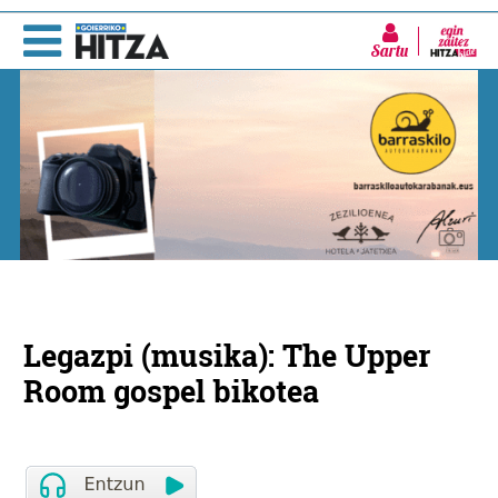
Sartu
Legazpi (musika): The Upper
Room gospel bikotea