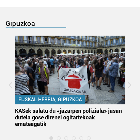
Gipuzkoa
EUSKAL HERRIA, GIPUZKOA
KASek salatu du «jazarpen poliziala» jasan
Pa
dutela gose direnei ogitartekoak
da
emateagatik
«s