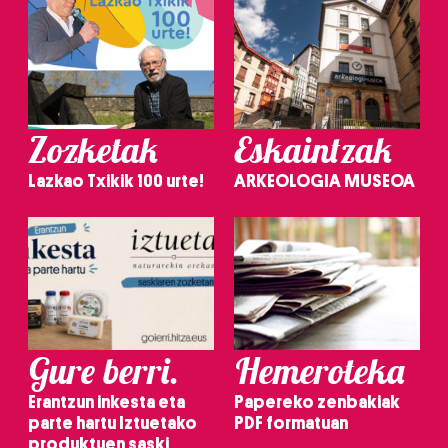
Zozketak
Eskaintzak
Lazkao Txikik 100 urte!
ARKEOLOGIA MUSEOA
Gure berri.
Hemeroteka
Erantzun inkesta eta
Papereko zenbakiak
parte hartu Iztuetako
PDF formatuan
produktuen saski