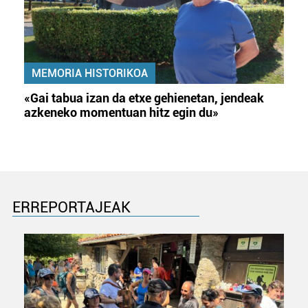
MEMORIA HISTORIKOA
«Gai tabua izan da etxe gehienetan, jendeak
azkeneko momentuan hitz egin du»
ERREPORTAJEAK