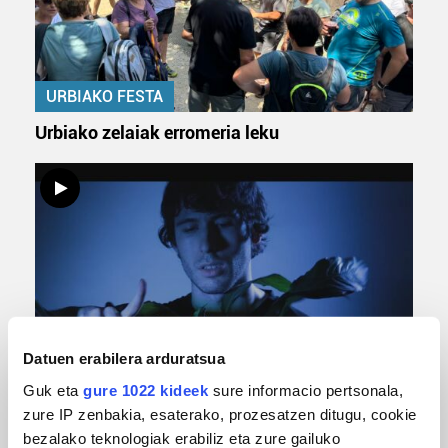
URBIAKO FESTA
Urbiako zelaiak erromeria leku
Datuen erabilera arduratsua
MUSIKA
Guk eta
gure 1022 kideek
sure informacio pertsonala,
Odik berria ezagutzeko aukera 'KimiK' eta
zure IP zenbakia, esaterako, prozesatzen ditugu, cookie
'Amaaaa!' abestiekin
bezalako teknologiak erabiliz eta zure gailuko