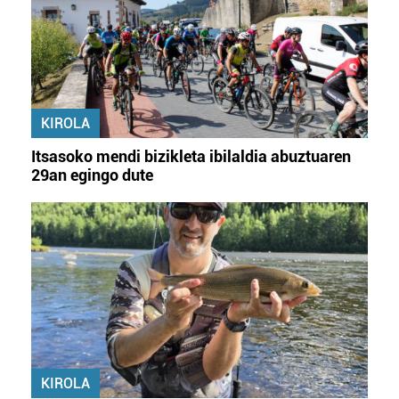
KIROLA
Itsasoko mendi bizikleta ibilaldia abuztuaren
29an egingo dute
KIROLA