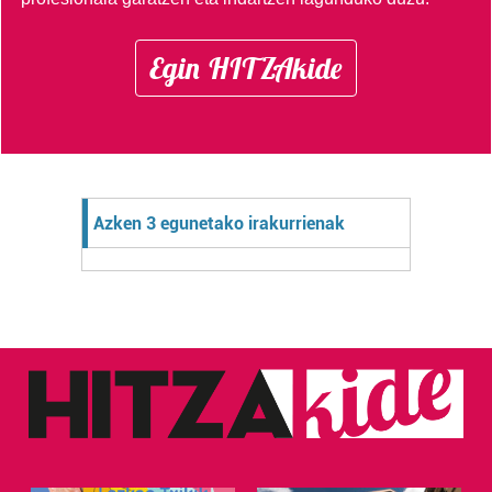
Egin HITZAkide
Azken 3 egunetako irakurrienak