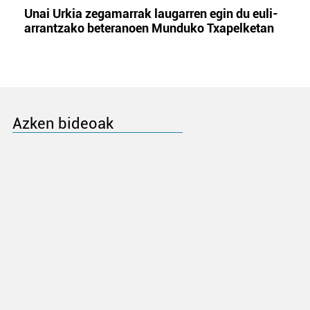
Unai Urkia zegamarrak laugarren egin du euli-
arrantzako beteranoen Munduko Txapelketan
Azken bideoak