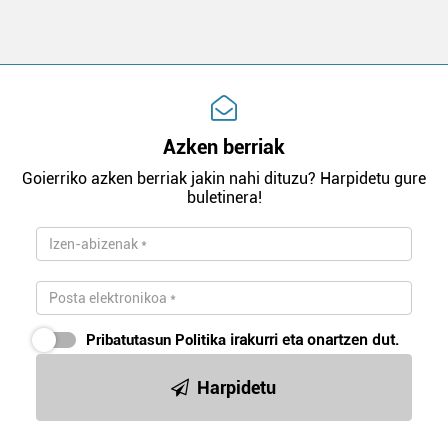
Azken berriak
Goierriko azken berriak jakin nahi dituzu? Harpidetu gure
buletinera!
Pribatutasun Politika
irakurri eta onartzen dut.
Harpidetu