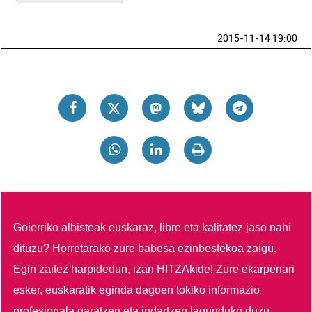
2015-11-14 19:00
Goierriko albisteak euskaraz, libre eta kalitatez jaso nahi
dituzu?
Horretarako zure babesa ezinbestekoa zaigu.
Egin zaitez harpidedun, izan HITZAkide!
Zure ekarpenari
esker, euskaratik eginda dagoen tokiko informazio
profesionala garatzen eta indartzen lagunduko duzu.