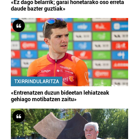
«Ez dago belarrik; garai honetarako oso erreta
daude bazter guztiak»
TXIRRINDULARITZA
«Entrenatzen duzun bideetan lehiatzeak
gehiago motibatzen zaitu»