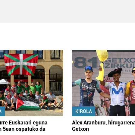
A
KIROLA
rre Euskarari eguna
Alex Aranburu, hirugarren
en 5ean ospatuko da
Getxon