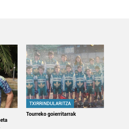
TXIRRINDULARITZA
:
Tourreko goierritarrak
eta
k