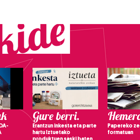
ak
Gure berri.
Hemero
OA-
Erantzun inkesta eta parte
Papereko ze
A
hartu Iztuetako
formatuan
produktuen saski baten