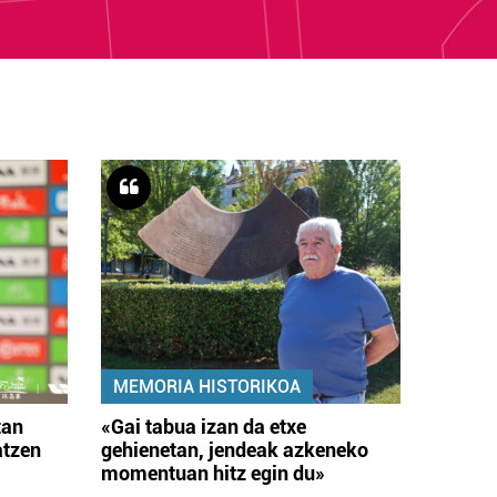
MEMORIA HISTORIKOA
tan
«Gai tabua izan da etxe
atzen
gehienetan, jendeak azkeneko
momentuan hitz egin du»