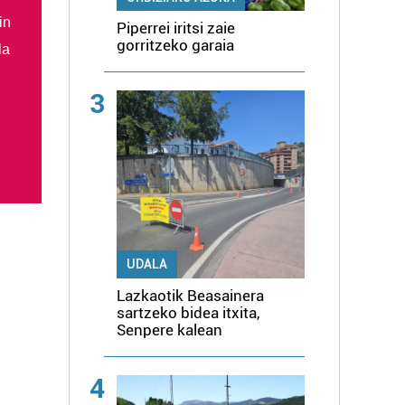
in
Piperrei iritsi zaie
gorritzeko garaia
la
3
UDALA
Lazkaotik Beasainera
sartzeko bidea itxita,
Senpere kalean
4