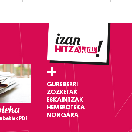
+
GURE BERRI
ZOZKETAK
ESKAINTZAK
teka
HEMEROTEKA
NOR GARA
nbakiak PDF