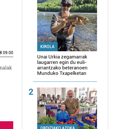
KIROLA
8 09:00
Unai Urkia zegamarrak
laugarren egin du euli-
inalak
arrantzako beteranoen
Munduko Txapelketan
2
ORDIZIAKO AZOKA