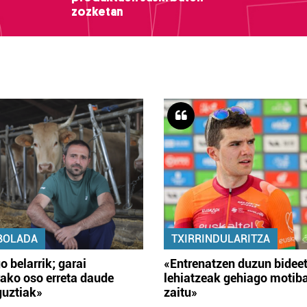
zozketan
BOLADA
TXIRRINDULARITZA
o belarrik; garai
«Entrenatzen duzun bidee
ako oso erreta daude
lehiatzeak gehiago motib
guztiak»
zaitu»