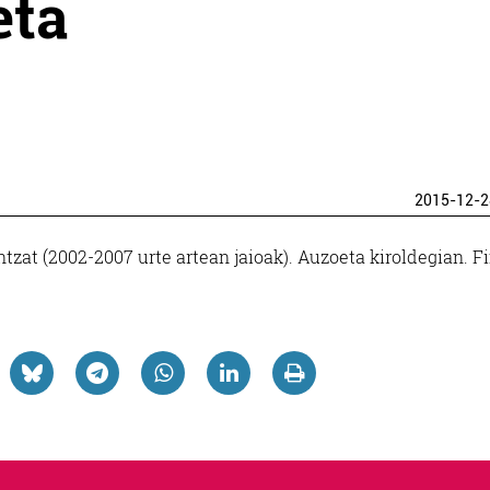
eta
2015-12-2
tzat (2002-2007 urte artean jaioak). Auzoeta kiroldegian. F