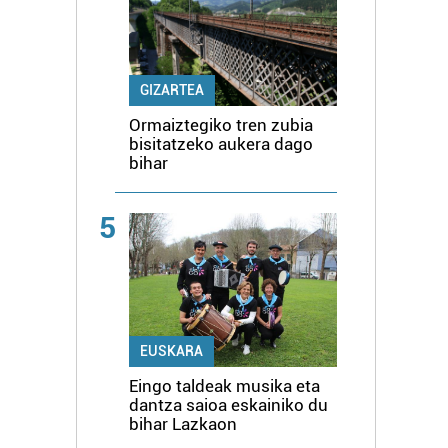
GIZARTEA
Ormaiztegiko tren zubia
bisitatzeko aukera dago
bihar
5
EUSKARA
Eingo taldeak musika eta
dantza saioa eskainiko du
bihar Lazkaon