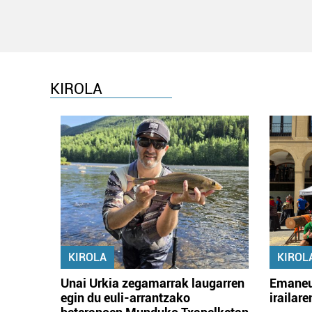
KIROLA
KIROLA
KIROL
Unai Urkia zegamarrak laugarren
Emaneu
egin du euli-arrantzako
irailar