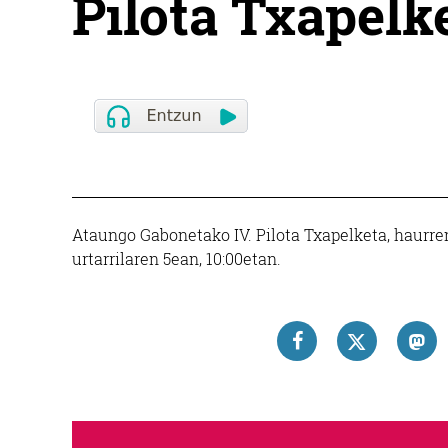
Pilota Txapelk
Ataungo Gabonetako IV. Pilota Txapelketa, haurren
urtarrilaren 5ean, 10:00etan.