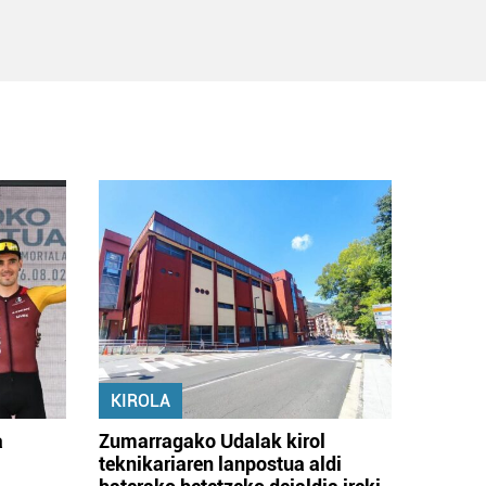
KIROLA
a
Zumarragako Udalak kirol
teknikariaren lanpostua aldi