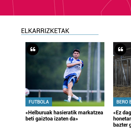
ELKARRIZKETAK
FUTBOLA
BERO 
«Helburuak hasieratik markatzea
«Ez dag
beti gaiztoa izaten da»
honetar
bazter 