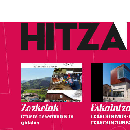
Zozketak
Eskaintz
Iztueta baserrira bisita
TXAKOLIN MUSE
gidatua
TXAKOLINGUNE