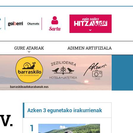
Sartu
GURE ATARIAK
ADIMEN ARTIFIZIALA
Azken 3 egunetako irakurrienak
V.
1