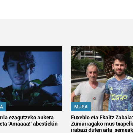
A
MUSA
rria ezagutzeko aukera
Euxebio eta Ekaitz Zabala
 eta 'Amaaaa!' abestiekin
Zumarragako mus txapelk
irabazi duten aita-semea