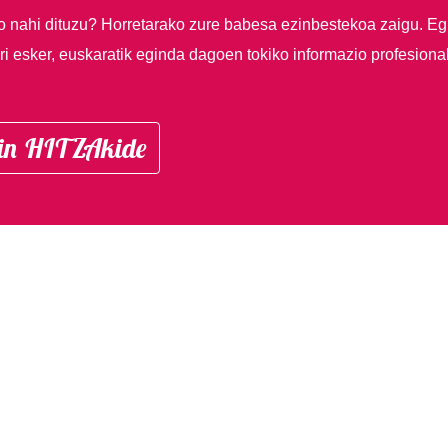
so nahi dituzu?
Horretarako zure babesa ezinbestekoa zaigu. Eg
i esker, euskaratik eginda dagoen tokiko informazio profesiona
in HITZAkide