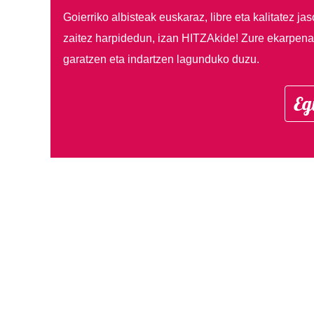
Goierriko albisteak euskaraz, libre eta kalitatez ja
zaitez harpidedun, izan HITZAkide!
Zure ekarpenar
garatzen eta indartzen lagunduko duzu.
Eg