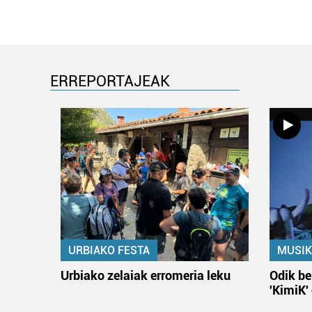
ERREPORTAJEAK
URBIAKO FESTA
MUSIK
Urbiako zelaiak erromeria leku
Odik be
'KimiK'