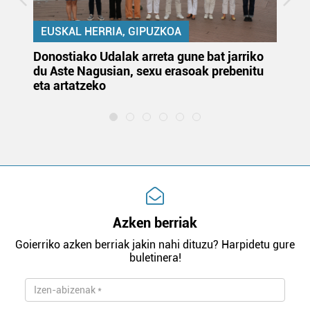
EUSKAL HERRIA, GIPUZKOA
Donostiako Udalak arreta gune bat jarriko
Ur
du Aste Nagusian, sexu erasoak prebenitu
es
eta artatzeko
lu
Azken berriak
Goierriko azken berriak jakin nahi dituzu? Harpidetu gure
buletinera!