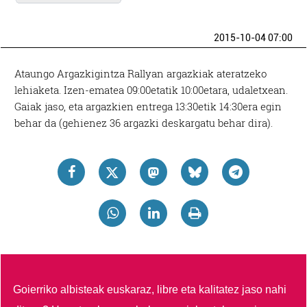
2015-10-04 07:00
Ataungo Argazkigintza Rallyan argazkiak ateratzeko
lehiaketa. Izen-ematea 09:00etatik 10:00etara, udaletxean.
Gaiak jaso, eta argazkien entrega 13:30etik 14:30era egin
behar da (gehienez 36 argazki deskargatu behar dira).
Goierriko albisteak euskaraz, libre eta kalitatez jaso nahi