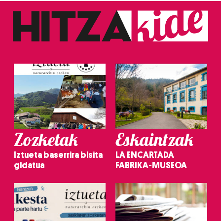
Zozketak
Eskaintzak
Iztueta baserrira bisita
LA ENCARTADA
gidatua
FABRIKA-MUSEOA