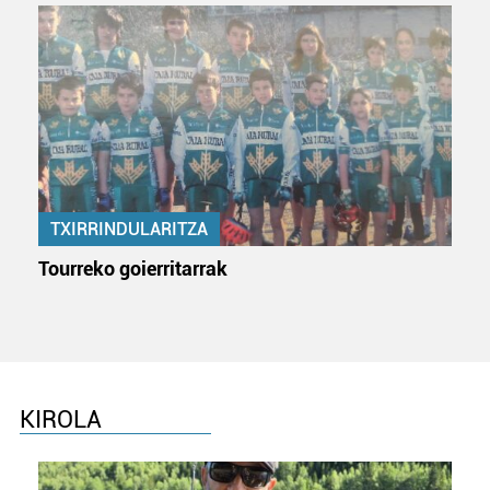
TXIRRINDULARITZA
Tourreko goierritarrak
KIROLA