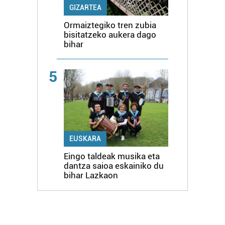
GIZARTEA
Ormaiztegiko tren zubia
bisitatzeko aukera dago
bihar
5
EUSKARA
Eingo taldeak musika eta
dantza saioa eskainiko du
bihar Lazkaon