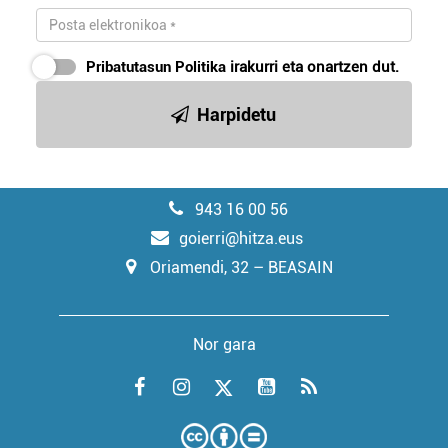
Pribatutasun Politika
irakurri eta onartzen dut.
Harpidetu
943 16 00 56
goierri@hitza.eus
Oriamendi, 32 – BEASAIN
Nor gara