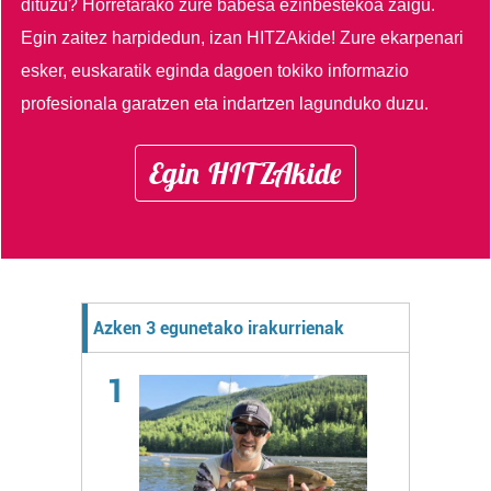
dituzu?
Horretarako zure babesa ezinbestekoa zaigu.
Egin zaitez harpidedun, izan HITZAkide!
Zure ekarpenari
esker, euskaratik eginda dagoen tokiko informazio
profesionala garatzen eta indartzen lagunduko duzu.
Egin HITZAkide
Azken 3 egunetako irakurrienak
1