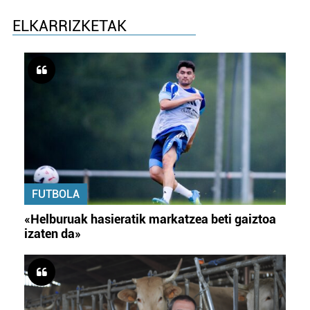
ELKARRIZKETAK
FUTBOLA
«Helburuak hasieratik markatzea beti gaiztoa
izaten da»