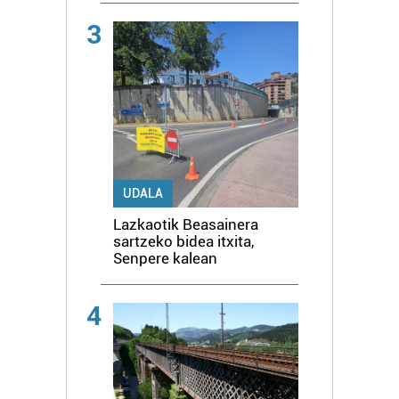
3
UDALA
Lazkaotik Beasainera
sartzeko bidea itxita,
Senpere kalean
4