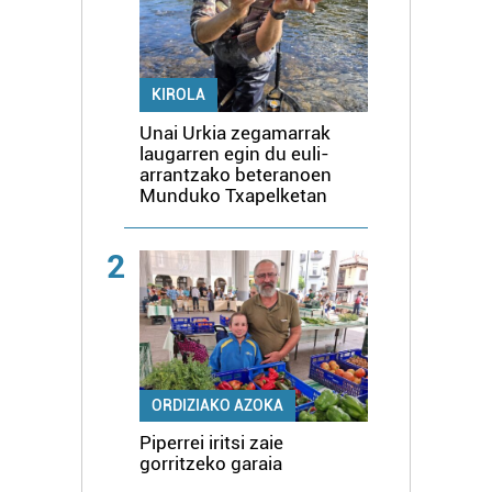
KIROLA
Unai Urkia zegamarrak
laugarren egin du euli-
arrantzako beteranoen
Munduko Txapelketan
2
ORDIZIAKO AZOKA
Piperrei iritsi zaie
gorritzeko garaia