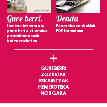
Gure berri.
Denda
Erantzun inkesta eta
Papereko zenbakiak
parte hartu Iztuetako
PDF formatuan
produktuen saski
baten zozketan
+
GURE BERRI
ZOZKETAK
ESKAINTZAK
HEMEROTEKA
NOR GARA