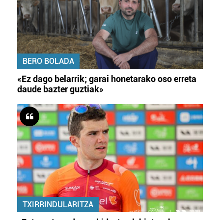
BERO BOLADA
«Ez dago belarrik; garai honetarako oso erreta
daude bazter guztiak»
TXIRRINDULARITZA