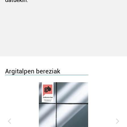
datuekin.
Argitalpen bereziak