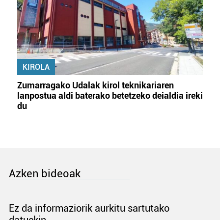
KIROLA
Zumarragako Udalak kirol teknikariaren
lanpostua aldi baterako betetzeko deialdia ireki
du
Azken bideoak
Ez da informaziorik aurkitu sartutako