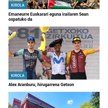
KIROLA
Emaneurre Euskarari eguna irailaren 5ean
ospatuko da
KIROLA
Alex Aranburu, hirugarrena Getxon