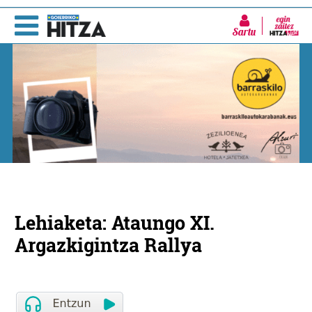
Sartu
Lehiaketa: Ataungo XI.
Argazkigintza Rallya