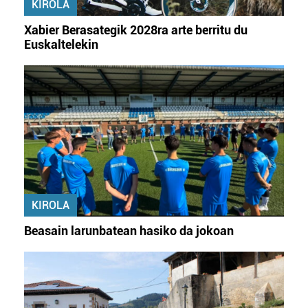
KIROLA
Xabier Berasategik 2028ra arte berritu du
Euskaltelekin
KIROLA
Beasain larunbatean hasiko da jokoan