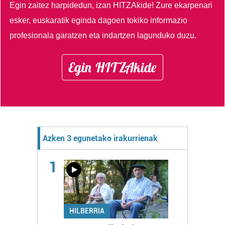
Egin zaitez harpidedun, izan HITZAkide!
Zure ekarpenari
esker, euskaratik eginda dagoen tokiko informazio
profesionala garatzen eta indartzen lagunduko duzu.
Egin HITZAkide
Azken 3 egunetako irakurrienak
1
HILBERRIA