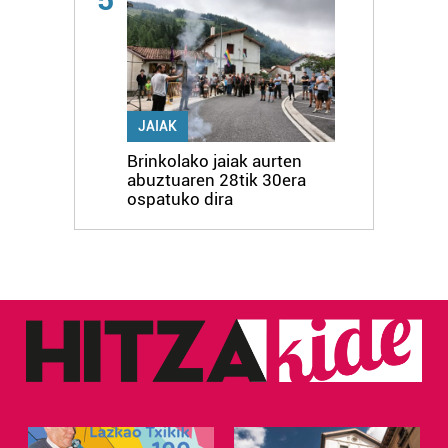
JAIAK
Brinkolako jaiak aurten
abuztuaren 28tik 30era
ospatuko dira