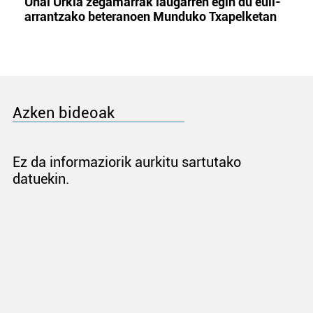
Unai Urkia zegamarrak laugarren egin du euli-
arrantzako beteranoen Munduko Txapelketan
Azken bideoak
Ez da informaziorik aurkitu sartutako
datuekin.