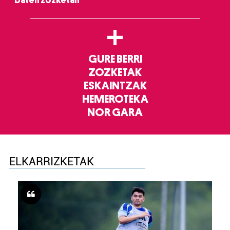
baten zozketan
+
GURE BERRI
ZOZKETAK
ESKAINTZAK
HEMEROTEKA
NOR GARA
ELKARRIZKETAK