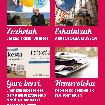
Zozketak
Eskaintzak
Lazkao Txikik 100 urte!
ARKEOLOGIA MUSEOA
Gure berri.
Hemeroteka
Erantzun inkesta eta
Papereko zenbakiak
parte hartu Iztuetako
PDF formatuan
produktuen saski