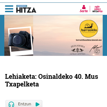
Sartu
Lehiaketa: Osinaldeko 40. Mus
Txapelketa