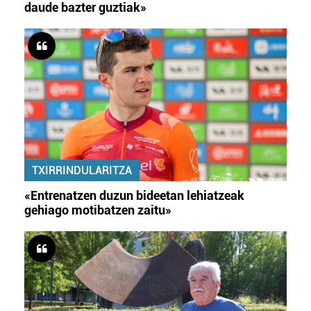
daude bazter guztiak»
TXIRRINDULARITZA
«Entrenatzen duzun bideetan lehiatzeak
gehiago motibatzen zaitu»