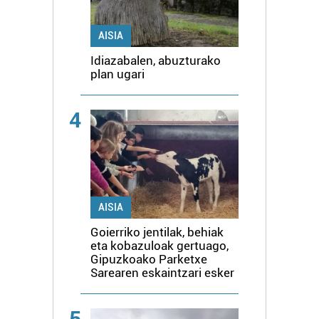
AISIA
Idiazabalen, abuzturako
plan ugari
4
AISIA
Goierriko jentilak, behiak
eta kobazuloak gertuago,
Gipuzkoako Parketxe
Sarearen eskaintzari esker
5