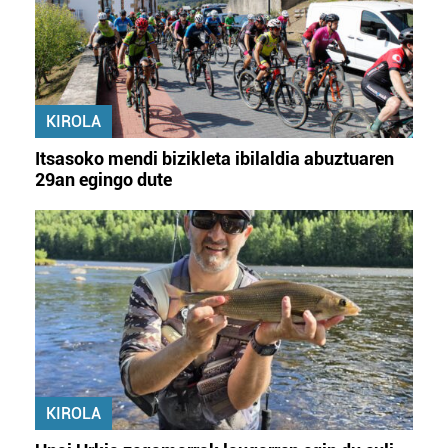
KIROLA
Itsasoko mendi bizikleta ibilaldia abuztuaren
29an egingo dute
KIROLA