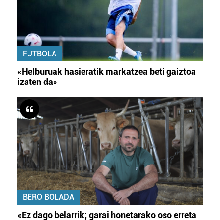
FUTBOLA
«Helburuak hasieratik markatzea beti gaiztoa
izaten da»
BERO BOLADA
«Ez dago belarrik; garai honetarako oso erreta