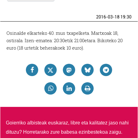
2016-03-18 19:30
Osinalde elkarteko 40. mus txapelketa. Martxoak 18,
ostirala. Izen-ematea: 20:30etik 21:00etara. Bikoteko 20
euro (18 urtetik beherakoek 10 euro).
Goierriko albisteak euskaraz, libre eta kalitatez jaso nahi
dituzu?
Horretarako zure babesa ezinbestekoa zaigu.