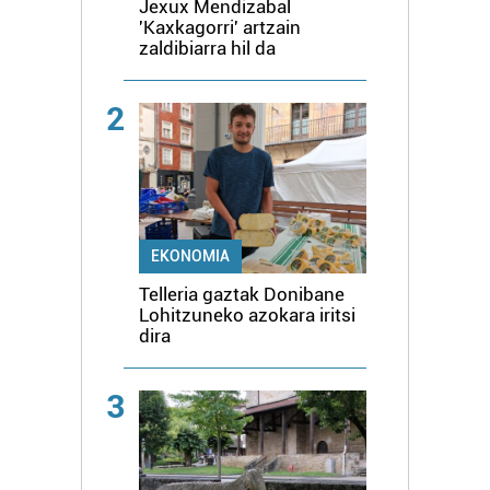
Jexux Mendizabal
'Kaxkagorri' artzain
zaldibiarra hil da
2
EKONOMIA
Telleria gaztak Donibane
Lohitzuneko azokara iritsi
dira
3