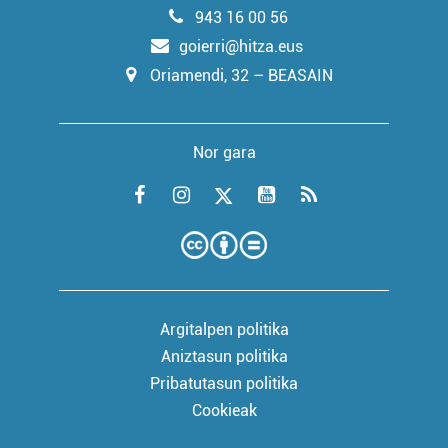
943 16 00 56
goierri@hitza.eus
Oriamendi, 32 – BEASAIN
Nor gara
Argitalpen politika
Aniztasun politika
Pribatutasun politika
Cookieak