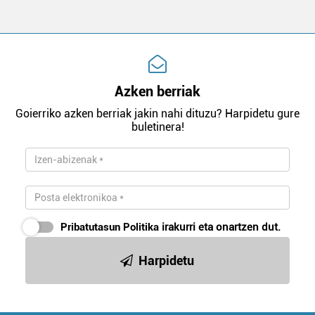
Azken berriak
Goierriko azken berriak jakin nahi dituzu? Harpidetu gure
buletinera!
Pribatutasun Politika
irakurri eta onartzen dut.
Harpidetu