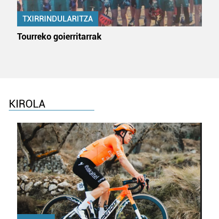
TXIRRINDULARITZA
Tourreko goierritarrak
KIROLA