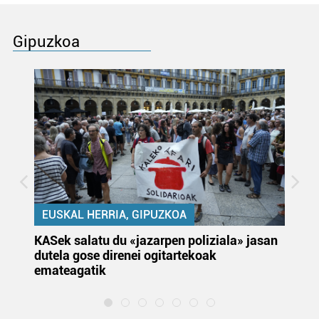
Gipuzkoa
EUSKAL HERRIA, GIPUZKOA
KASek salatu du «jazarpen poliziala» jasan
Pa
dutela gose direnei ogitartekoak
da
emateagatik
«s