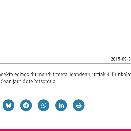
2015-09-3
ekin egingo du mendi irteera, igandean, urriak 4. Brinkola
15ean jarri dute hitzordua.