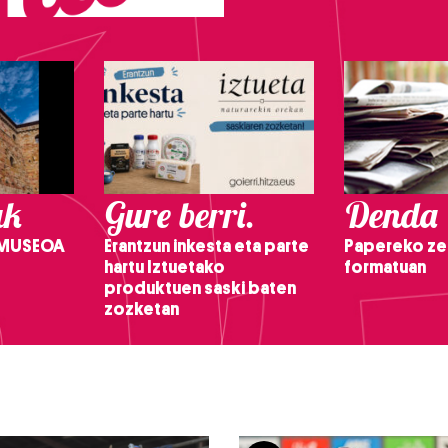
ak
Gure berri.
Denda
 MUSEOA
Erantzun inkesta eta parte
Papereko ze
hartu Iztuetako
formatuan
produktuen saski baten
zozketan