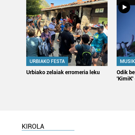
URBIAKO FESTA
MUSIK
Urbiako zelaiak erromeria leku
Odik be
'KimiK'
KIROLA