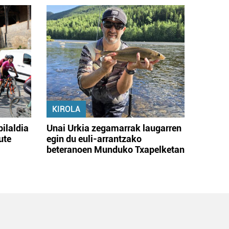
KIROLA
bilaldia
Unai Urkia zegamarrak laugarren
ute
egin du euli-arrantzako
beteranoen Munduko Txapelketan