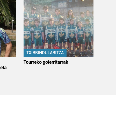
TXIRRINDULARITZA
:
Tourreko goierritarrak
eta
k