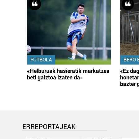
FUTBOLA
BERO 
«Helburuak hasieratik markatzea
«Ez dag
beti gaiztoa izaten da»
honetar
bazter 
ERREPORTAJEAK