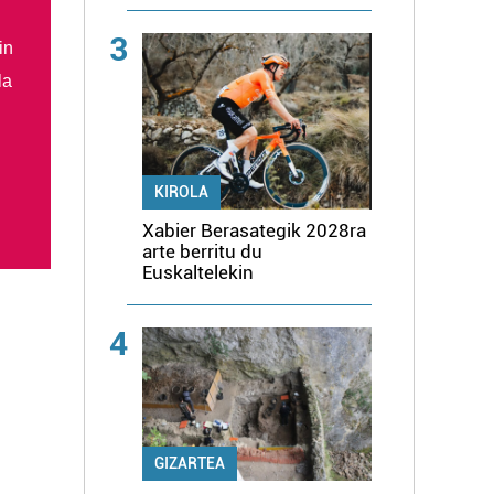
3
in
la
KIROLA
Xabier Berasategik 2028ra
arte berritu du
Euskaltelekin
4
GIZARTEA