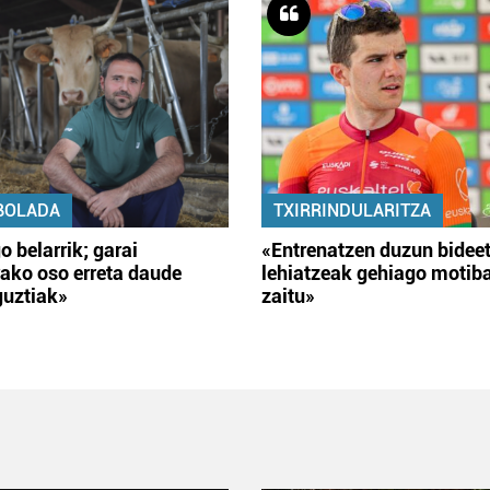
BOLADA
TXIRRINDULARITZA
o belarrik; garai
«Entrenatzen duzun bidee
ako oso erreta daude
lehiatzeak gehiago motib
guztiak»
zaitu»