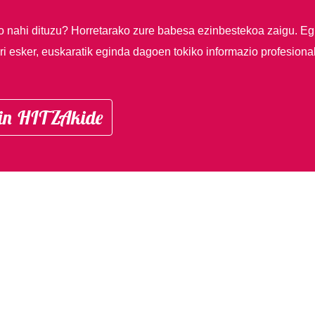
so nahi dituzu?
Horretarako zure babesa ezinbestekoa zaigu. Eg
i esker, euskaratik eginda dagoen tokiko informazio profesiona
in HITZAkide