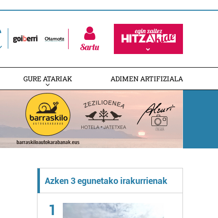
Sartu
GURE ATARIAK
ADIMEN ARTIFIZIALA
Azken 3 egunetako irakurrienak
1