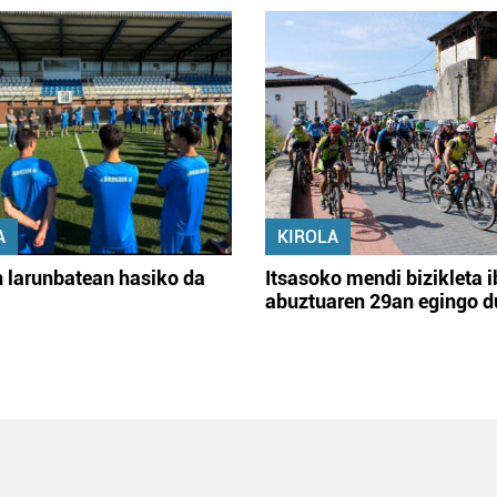
A
KIROLA
 larunbatean hasiko da
Itsasoko mendi bizikleta i
abuztuaren 29an egingo d