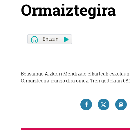
Ormaiztegira
Beasaingo Aizkorri Mendizale elkarteak eskolaume
Ormaiztegira joango dira oinez. Tren geltokian 08: