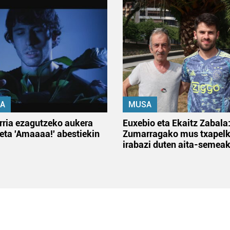
A
MUSA
rria ezagutzeko aukera
Euxebio eta Ekaitz Zabala
 eta 'Amaaaa!' abestiekin
Zumarragako mus txapelk
irabazi duten aita-semea