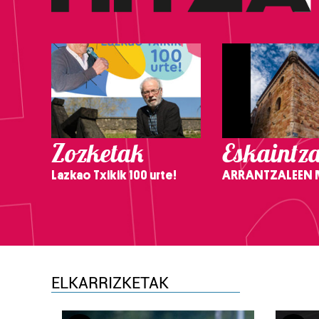
Zozketak
Eskaintz
Lazkao Txikik 100 urte!
ARRANTZALEEN
ELKARRIZKETAK