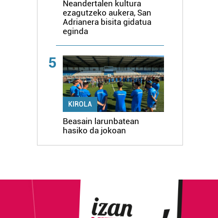
Neandertalen kultura
ezagutzeko aukera, San
Adrianera bisita gidatua
eginda
5
KIROLA
Beasain larunbatean
hasiko da jokoan