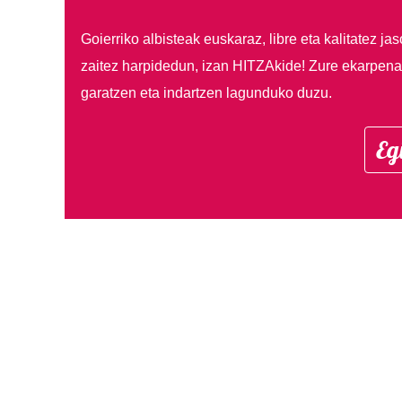
Goierriko albisteak euskaraz, libre eta kalitatez ja
zaitez harpidedun, izan HITZAkide!
Zure ekarpenar
garatzen eta indartzen lagunduko duzu.
Eg