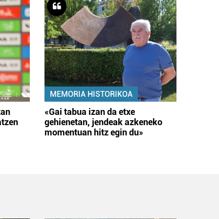
MEMORIA HISTORIKOA
tan
«Gai tabua izan da etxe
atzen
gehienetan, jendeak azkeneko
momentuan hitz egin du»