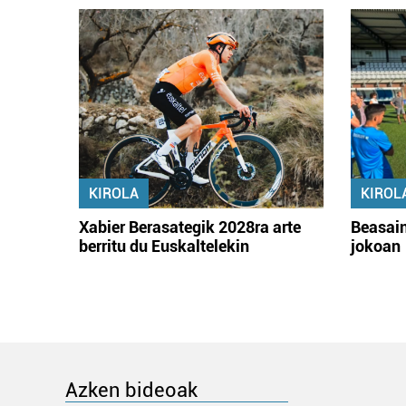
KIROLA
KIROL
Xabier Berasategik 2028ra arte
Beasain
berritu du Euskaltelekin
jokoan
Azken bideoak