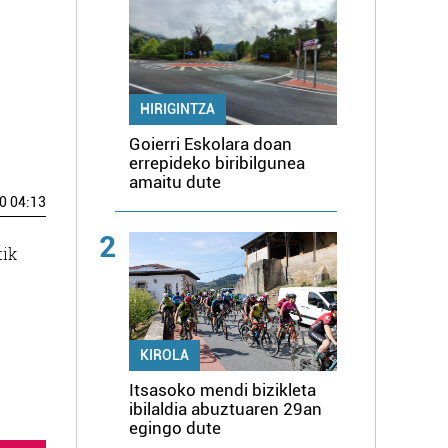
HIRIGINTZA
Goierri Eskolara doan
errepideko biribilgunea
amaitu dute
0 04:13
2
tik
KIROLA
Itsasoko mendi bizikleta
ibilaldia abuztuaren 29an
egingo dute