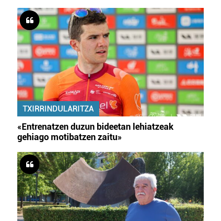
TXIRRINDULARITZA
«Entrenatzen duzun bideetan lehiatzeak
gehiago motibatzen zaitu»