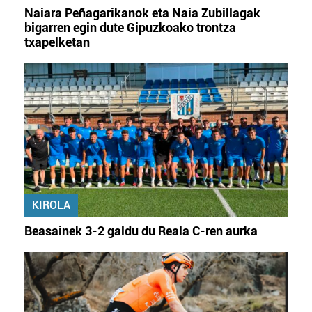
irakurri
Naiara Peñagarikanok eta Naia Zubillagak
bigarren egin dute Gipuzkoako trontza
txapelketan
KIROLA
Beasainek 3-2 galdu du Reala C-ren aurka