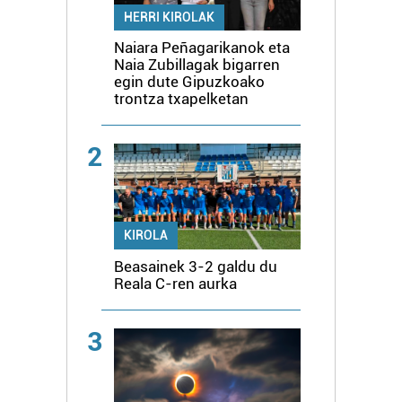
HERRI KIROLAK
Naiara Peñagarikanok eta
Naia Zubillagak bigarren
egin dute Gipuzkoako
trontza txapelketan
2
KIROLA
Beasainek 3-2 galdu du
Reala C-ren aurka
3