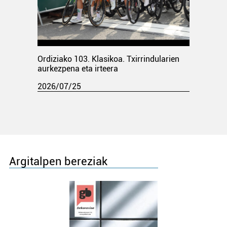
Ordiziako 103. Klasikoa. Txirrindularien
aurkezpena eta irteera
2026/07/25
Argitalpen bereziak