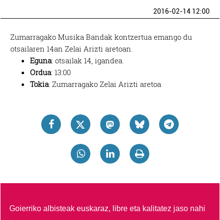
2016-02-14 12:00
Zumarragako Musika Bandak kontzertua emango du
otsailaren 14an Zelai Arizti aretoan.
Eguna
: otsailak 14, igandea.
Ordua
: 13:00
Tokia
: Zumarragako Zelai Arizti aretoa
Goierriko albisteak euskaraz, libre eta kalitatez jaso nahi