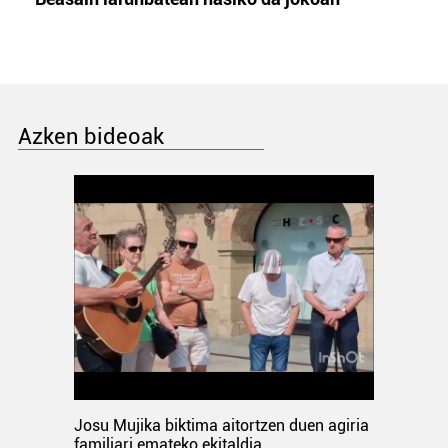
Azken bideoak
Josu Mujika biktima aitortzen duen agiria
familiari emateko ekitaldia