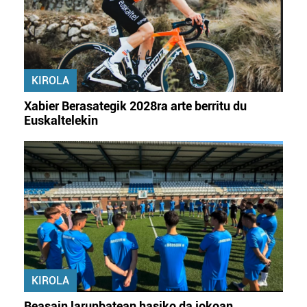
KIROLA
Xabier Berasategik 2028ra arte berritu du
Euskaltelekin
KIROLA
Beasain larunbatean hasiko da jokoan