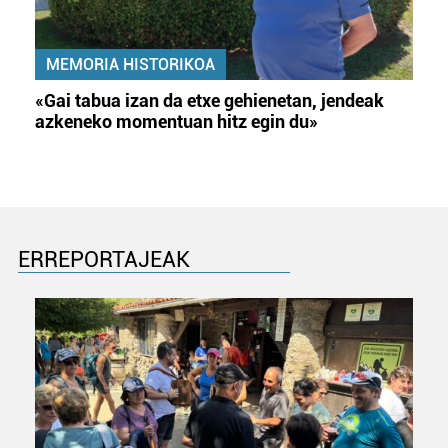
MEMORIA HISTORIKOA
«Gai tabua izan da etxe gehienetan, jendeak
azkeneko momentuan hitz egin du»
ERREPORTAJEAK