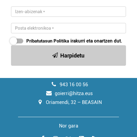
Pribatutasun Politika
irakurri eta onartzen dut.
Harpidetu
943 16 00 56
goierri@hitza.eus
Oriamendi, 32 – BEASAIN
Nor gara