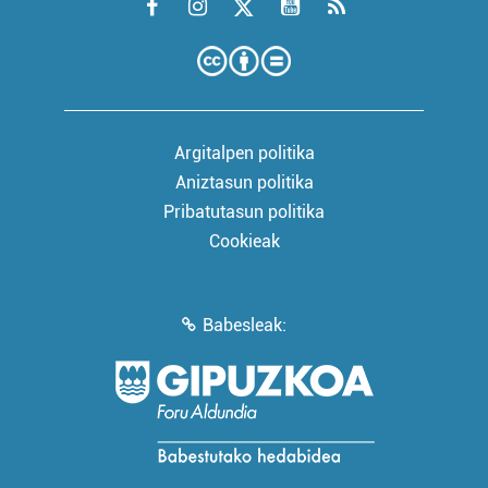
Argitalpen politika
Aniztasun politika
Pribatutasun politika
Cookieak
Babesleak: