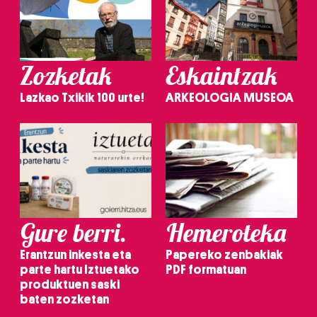
Zozketak
Eskaintzak
Lazkao Txikik 100 urte!
ARKEOLOGIA MUSEOA
Gure berri.
Hemeroteka
Erantzun inkesta eta
Papereko zenbakiak
parte hartu Iztuetako
PDF formatuan
produktuen saski
baten zozketan