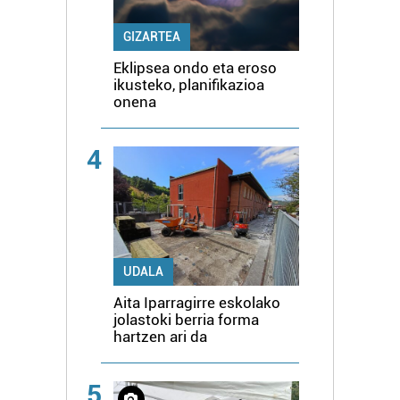
GIZARTEA
Eklipsea ondo eta eroso
ikusteko, planifikazioa
onena
4
UDALA
Aita Iparragirre eskolako
jolastoki berria forma
hartzen ari da
5