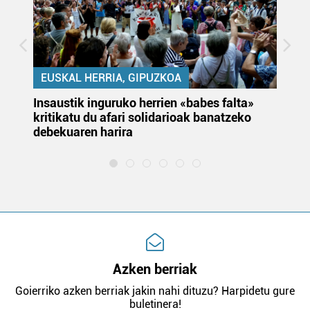
EUSKAL HERRIA, GIPUZKOA
Insaustik inguruko herrien «babes falta»
KA
kritikatu du afari solidarioak banatzeko
du
debekuaren harira
e
Azken berriak
Goierriko azken berriak jakin nahi dituzu? Harpidetu gure
buletinera!