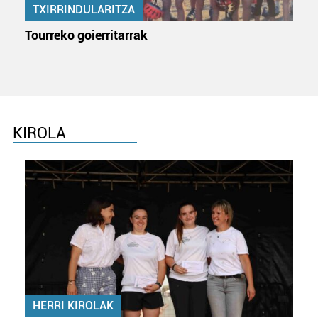
TXIRRINDULARITZA
erabiltzen dituen hauta dezakezu.
Tourreko goierritarrak
Bazkide batzuek ez dizute baimenik eskatzen, eta beren
interes komertzial legitimoetan babesten dira. Ikusi gure
bazkideen zerrenda, beren ustez zein helburutarako
duten interes legitimoa eta horren aurka nola egin
dezakezun ikusteko.
KIROLA
Lortu zure datu pertsonalak prozesatzeko moduari
buruzko informazio gehiago eta ezarri zure lehentasunak
datuen atalean. Edozein unetan alda edo ken dezakezu
zure baimena Cookieen adierazpenean.
Webgune honek cookie propioak eta hirugarrenen cookie-
fitxategiak erabiltzen ditu. Zure esperientzia eta
zerbitzuak hobetzeko asmoz, cookie teknologiaz
baliatzen gara. Ohar hau onartuz gero, teknologia hori
HERRI KIROLAK
erabiltzeko baimen esplizitua ematen diguzu.
Gehiago