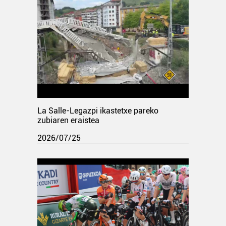
La Salle-Legazpi ikastetxe pareko
zubiaren eraistea
2026/07/25