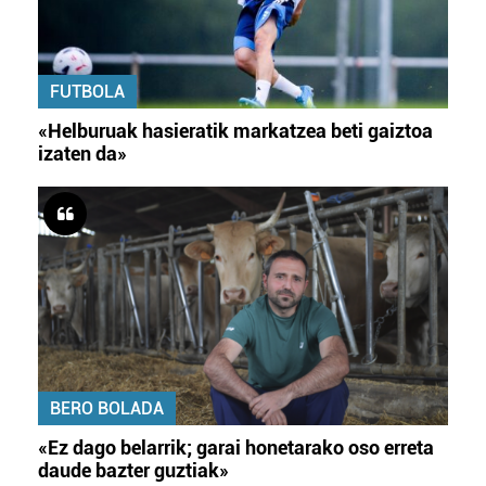
FUTBOLA
«Helburuak hasieratik markatzea beti gaiztoa
izaten da»
BERO BOLADA
«Ez dago belarrik; garai honetarako oso erreta
daude bazter guztiak»