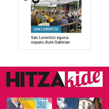
SAN LORENTZO
San Lorentzo eguna
ospatu dute Gabirian