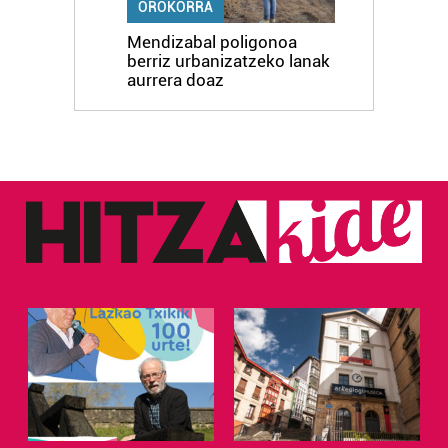
OROKORRA
Mendizabal poligonoa
berriz urbanizatzeko lanak
aurrera doaz