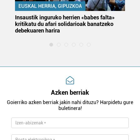
EUSKAL HERRIA, GIPUZKOA
Insaustik inguruko herrien «babes falta»
KA
kritikatu du afari solidarioak banatzeko
du
debekuaren harira
e
Azken berriak
Goierriko azken berriak jakin nahi dituzu? Harpidetu gure
buletinera!