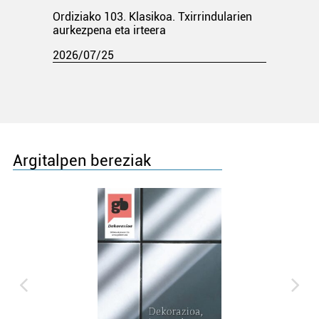
Ordiziako 103. Klasikoa. Txirrindularien
aurkezpena eta irteera
2026/07/25
Argitalpen bereziak