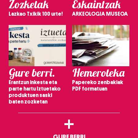
Zozketak
Eskaintzak
Lazkao Txikik 100 urte!
ARKEOLOGIA MUSEOA
Gure berri.
Hemeroteka
Erantzun inkesta eta
Papereko zenbakiak
parte hartu Iztuetako
PDF formatuan
produktuen saski
baten zozketan
+
GURE BERRI