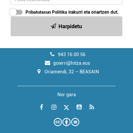
Pribatutasun Politika
irakurri eta onartzen dut.
Harpidetu
943 16 00 56
goierri@hitza.eus
Oriamendi, 32 – BEASAIN
Nor gara