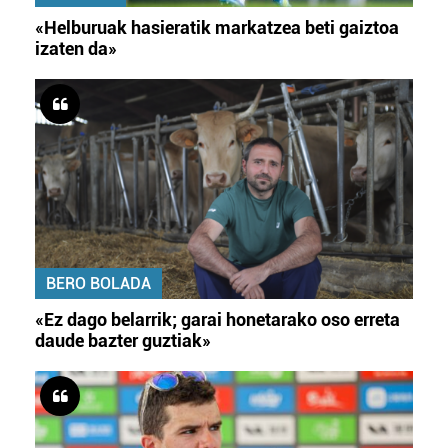
«Helburuak hasieratik markatzea beti gaiztoa
izaten da»
BERO BOLADA
«Ez dago belarrik; garai honetarako oso erreta
daude bazter guztiak»