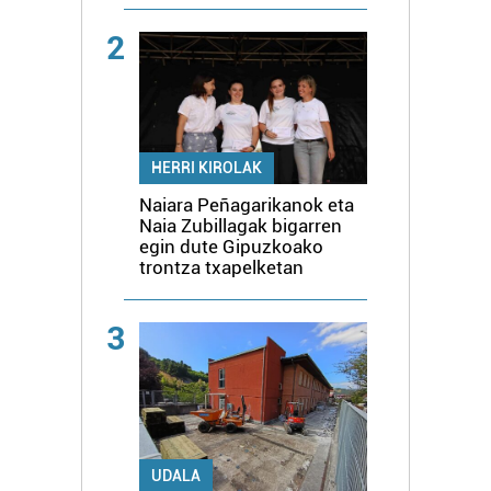
2
HERRI KIROLAK
Naiara Peñagarikanok eta
Naia Zubillagak bigarren
egin dute Gipuzkoako
trontza txapelketan
3
UDALA