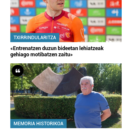
TXIRRINDULARITZA
«Entrenatzen duzun bideetan lehiatzeak
gehiago motibatzen zaitu»
MEMORIA HISTORIKOA