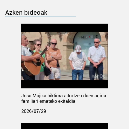
Azken bideoak
Josu Mujika biktima aitortzen duen agiria
familiari emateko ekitaldia
2026/07/29