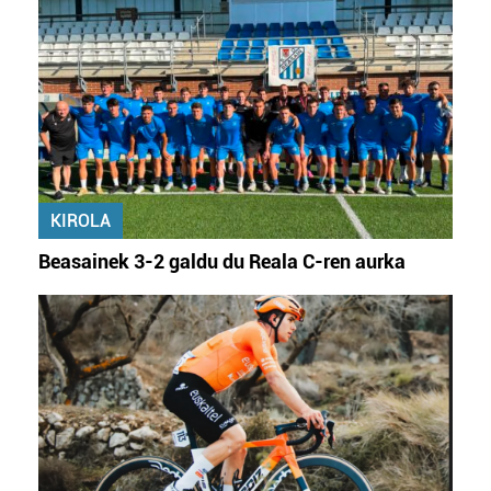
KIROLA
Beasainek 3-2 galdu du Reala C-ren aurka