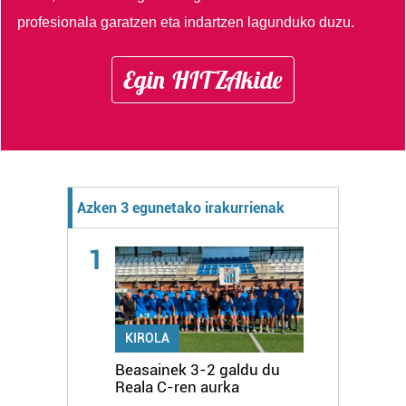
profesionala garatzen eta indartzen lagunduko duzu.
Egin HITZAkide
Azken 3 egunetako irakurrienak
1
KIROLA
Beasainek 3-2 galdu du
Reala C-ren aurka