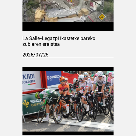
La Salle-Legazpi ikastetxe pareko
zubiaren eraistea
2026/07/25