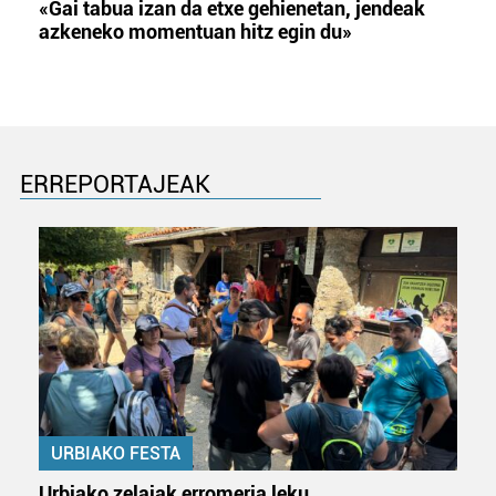
«Gai tabua izan da etxe gehienetan, jendeak
azkeneko momentuan hitz egin du»
ERREPORTAJEAK
URBIAKO FESTA
Urbiako zelaiak erromeria leku