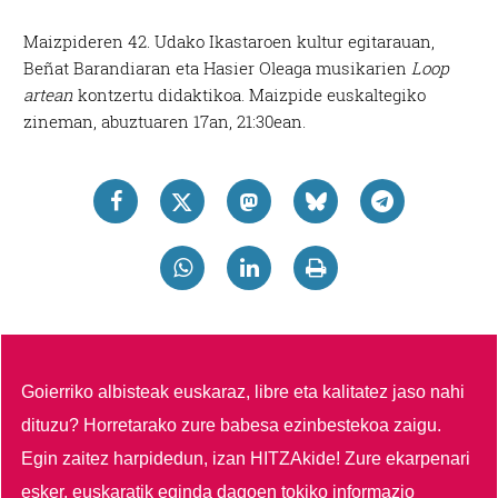
Maizpideren 42. Udako Ikastaroen kultur egitarauan,
Beñat Barandiaran eta Hasier Oleaga musikarien
Loop
artean
kontzertu didaktikoa. Maizpide euskaltegiko
zineman, abuztuaren 17an, 21:30ean.
Goierriko albisteak euskaraz, libre eta kalitatez jaso nahi
dituzu?
Horretarako zure babesa ezinbestekoa zaigu.
Egin zaitez harpidedun, izan HITZAkide!
Zure ekarpenari
esker, euskaratik eginda dagoen tokiko informazio