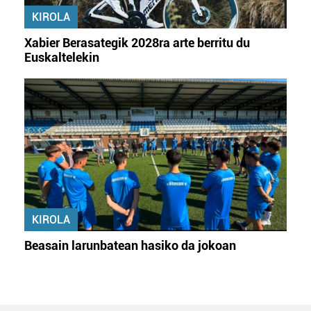
KIROLA
Xabier Berasategik 2028ra arte berritu du
Euskaltelekin
KIROLA
Beasain larunbatean hasiko da jokoan