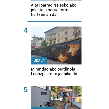
Aita Iparragirre eskolako
jolastoki berria forma
hartzen ari da
4
UDALA
Mirandaolako burdinola
Legazpi erdira jaitsiko da
5