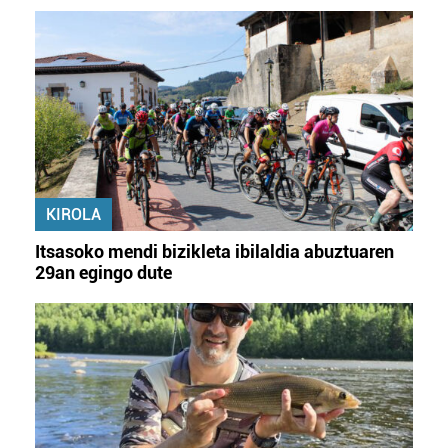
KIROLA
Itsasoko mendi bizikleta ibilaldia abuztuaren
29an egingo dute