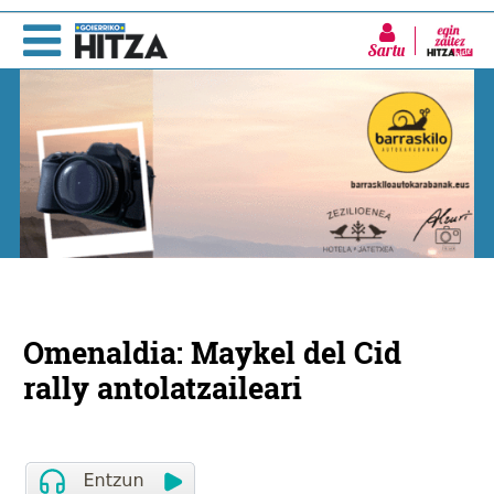
Sartu
Omenaldia: Maykel del Cid
rally antolatzaileari