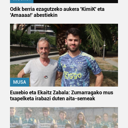
interes komertzial legitimoetan babesten dira. Ikusi gure
Odik berria ezagutzeko aukera 'KimiK' eta
bazkideen zerrenda, beren ustez zein helburutarako
'Amaaaa!' abestiekin
duten interes legitimoa eta horren aurka nola egin
dezakezun ikusteko.
Lortu zure datu pertsonalak prozesatzeko moduari
buruzko informazio gehiago eta ezarri zure lehentasunak
datuen atalean. Edozein unetan alda edo ken dezakezu
zure baimena Cookieen adierazpenean.
Webgune honek cookie propioak eta hirugarrenen cookie-
fitxategiak erabiltzen ditu. Zure esperientzia eta
MUSA
zerbitzuak hobetzeko asmoz, cookie teknologiaz
Euxebio eta Ekaitz Zabala: Zumarragako mus
baliatzen gara. Ohar hau onartuz gero, teknologia hori
txapelketa irabazi duten aita-semeak
erabiltzeko baimen esplizitua ematen diguzu.
Gehiago
irakurri