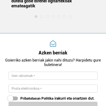
dutela gose direnei ogitartekoak
da
emateagatik
«s
Azken berriak
Goierriko azken berriak jakin nahi dituzu? Harpidetu gure
buletinera!
Pribatutasun Politika
irakurri eta onartzen dut.