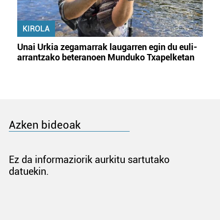
KIROLA
Unai Urkia zegamarrak laugarren egin du euli-
arrantzako beteranoen Munduko Txapelketan
Azken bideoak
Ez da informaziorik aurkitu sartutako
datuekin.