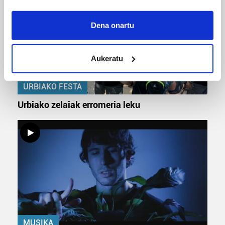
If you allow, we would also like to:
Collect information about your geographical
Dena onartu
location which can be accurate to within several
meters
Aukeratu
Identify your device by actively scanning it for
specific characteristics (fingerprinting)
Find out more about how your personal data is processed
URBIAKO FESTA
and set your preferences in the
details section
.
Urbiako zelaiak erromeria leku
Guk eta gure bazkideek zure datu pertsonalak
prozesatzen ditugu, zure IP zenbakia, besteak beste,
teknologia erabiliz, cookieak adibidez, iragarki eta eduki
pertsonalizatuak eskaintzeko, iragarkiak eta edukia
neurtzeko, jendeari buruzko informazioa biltzeko eta
produktuak garatzeko. Zure datuak nork eta zertarako
erabiltzen dituen hauta dezakezu.
Bazkide batzuek ez dizute baimenik eskatzen, eta beren
MUSIKA