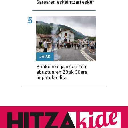
Sarearen eskaintzari esker
5
JAIAK
Brinkolako jaiak aurten
abuztuaren 28tik 30era
ospatuko dira