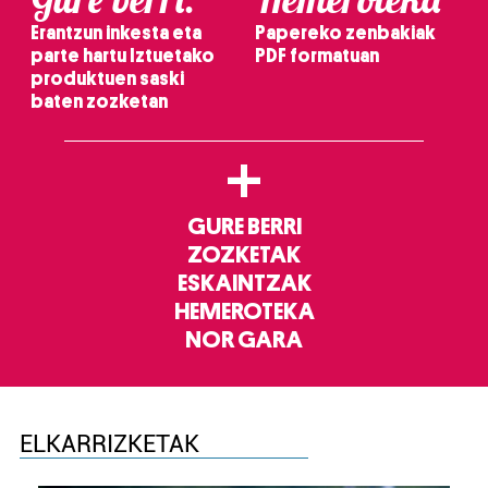
Erantzun inkesta eta
Papereko zenbakiak
parte hartu Iztuetako
PDF formatuan
produktuen saski
baten zozketan
+
GURE BERRI
ZOZKETAK
ESKAINTZAK
HEMEROTEKA
NOR GARA
ELKARRIZKETAK