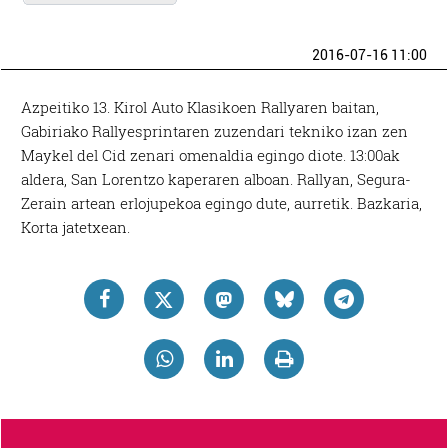
2016-07-16 11:00
Azpeitiko 13. Kirol Auto Klasikoen Rallyaren baitan,
Gabiriako Rallyesprintaren zuzendari tekniko izan zen
Maykel del Cid zenari omenaldia egingo diote. 13:00ak
aldera, San Lorentzo kaperaren alboan. Rallyan, Segura-
Zerain artean erlojupekoa egingo dute, aurretik. Bazkaria,
Korta jatetxean.