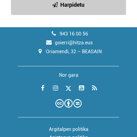
Harpidetu
943 16 00 56
goierri@hitza.eus
Oriamendi, 32 – BEASAIN
Nor gara
Argitalpen politika