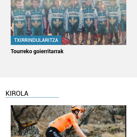
TXIRRINDULARITZA
Tourreko goierritarrak
KIROLA