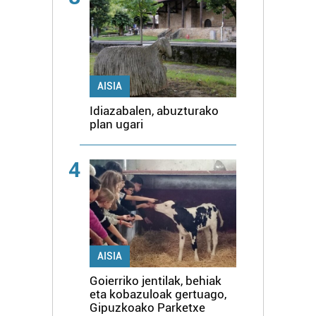
AISIA
Idiazabalen, abuzturako
plan ugari
4
AISIA
Goierriko jentilak, behiak
eta kobazuloak gertuago,
Gipuzkoako Parketxe