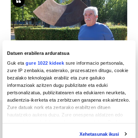
Datuen erabilera arduratsua
MEMORIA HISTORIKOA
Guk eta
gure 1022 kideek
sure informacio pertsonala,
«Gai tabua izan da etxe gehienetan, jendeak
zure IP zenbakia, esaterako, prozesatzen ditugu, cookie
azkeneko momentuan hitz egin du»
bezalako teknologiak erabiliz eta zure gailuko
informazioak azitzen dugu publizitate eta eduki
pertsonalizatua, publizitatearen eta edukiaren neurketa,
audientzia-ikerketa eta zerbitzuen garapena eskaintzeko.
Zure datuak nork eta zertarako erabiltzen dituen
hautatzeko aukera duzu. Zure onespena aldatzen edo
ERREPORTAJEAK
deuseztatzen ahal duzu edozein momentutan, Cookie
deklaraziotik edo Privacy triggerean klikatuz.
Xehetasunak ikusi