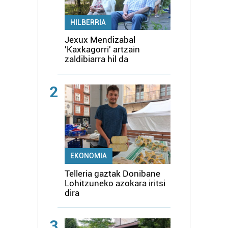
HILBERRIA
Jexux Mendizabal
'Kaxkagorri' artzain
zaldibiarra hil da
2
EKONOMIA
Telleria gaztak Donibane
Lohitzuneko azokara iritsi
dira
3