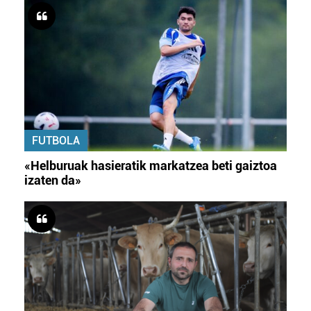
FUTBOLA
«Helburuak hasieratik markatzea beti gaiztoa
izaten da»