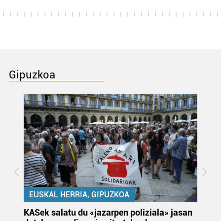
Gipuzkoa
EUSKAL HERRIA, GIPUZKOA
KASek salatu du «jazarpen poliziala» jasan
Pa