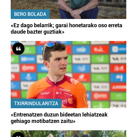
BERO BOLADA
«Ez dago belarrik; garai honetarako oso erreta
daude bazter guztiak»
TXIRRINDULARITZA
«Entrenatzen duzun bideetan lehiatzeak
gehiago motibatzen zaitu»