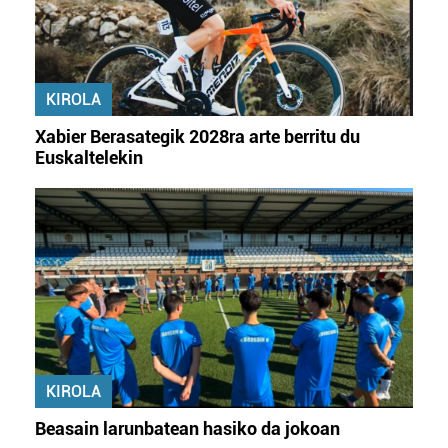
KIROLA
Xabier Berasategik 2028ra arte berritu du
Euskaltelekin
KIROLA
Beasain larunbatean hasiko da jokoan