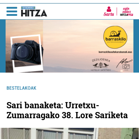
Sartu
BESTELAKOAK
Sari banaketa: Urretxu-
Zumarragako 38. Lore Sariketa