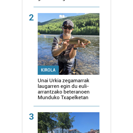
2
KIROLA
Unai Urkia zegamarrak
laugarren egin du euli-
arrantzako beteranoen
Munduko Txapelketan
3