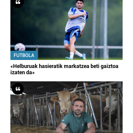
FUTBOLA
«Helburuak hasieratik markatzea beti gaiztoa
izaten da»