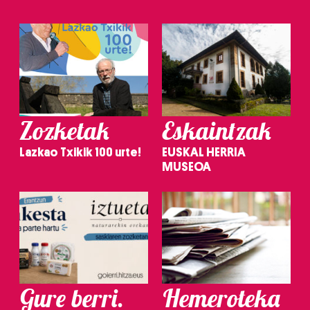
Zozketak
Eskaintzak
Lazkao Txikik 100 urte!
EUSKAL HERRIA
MUSEOA
Gure berri.
Hemeroteka