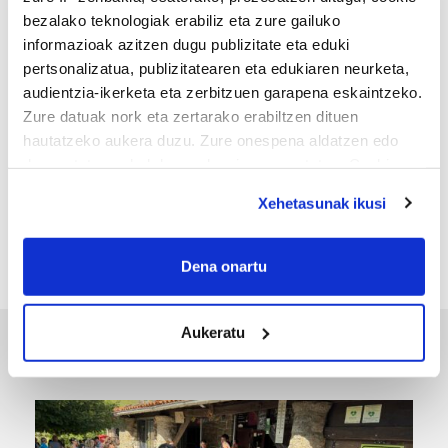
bezalako teknologiak erabiliz eta zure gailuko
informazioak azitzen dugu publizitate eta eduki
pertsonalizatua, publizitatearen eta edukiaren neurketa,
audientzia-ikerketa eta zerbitzuen garapena eskaintzeko.
Zure datuak nork eta zertarako erabiltzen dituen
hautatzeko aukera duzu. Zure onespena aldatzen edo
deuseztatzen ahal duzu edozein momentutan, Cookie
MEMORIA HISTORIKOA
deklaraziotik edo Privacy triggerean klikatuz.
«Gai tabua izan da etxe gehienetan, jendeak
Xehetasunak ikusi
azkeneko momentuan hitz egin du»
If you allow, we would also like to:
Collect information about your geographical
Dena onartu
location which can be accurate to within several
meters
Aukeratu
Identify your device by actively scanning it for
ERREPORTAJEAK
specific characteristics (fingerprinting)
Find out more about how your personal data is processed
and set your preferences in the
details section
.