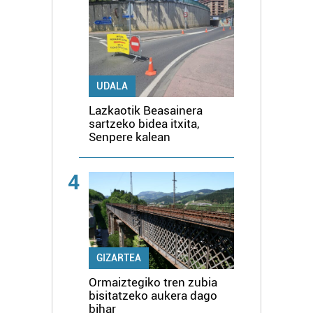
UDALA
Lazkaotik Beasainera
sartzeko bidea itxita,
Senpere kalean
4
GIZARTEA
Ormaiztegiko tren zubia
bisitatzeko aukera dago
bihar