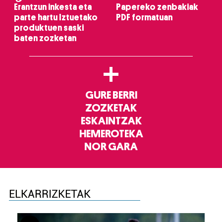
Erantzun inkesta eta
Papereko zenbakiak
parte hartu Iztuetako
PDF formatuan
produktuen saski
baten zozketan
+
GURE BERRI
ZOZKETAK
ESKAINTZAK
HEMEROTEKA
NOR GARA
ELKARRIZKETAK