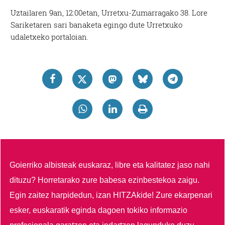
Uztailaren 9an, 12:00etan, Urretxu-Zumarragako 38. Lore
Sariketaren sari banaketa egingo dute Urretxuko
udaletxeko portaloian.
Goierriko albisteak euskaraz, libre eta kalitatez jaso nahi
dituzu?
Horretarako zure babesa ezinbestekoa zaigu.
Egin zaitez harpidedun, izan HITZAkide!
Zure ekarpenari
esker, euskaratik eginda dagoen tokiko informazio