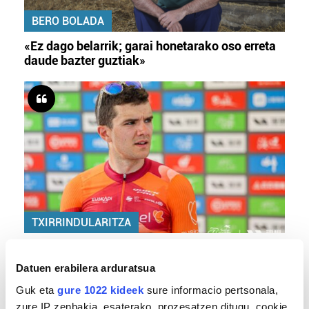
BERO BOLADA
«Ez dago belarrik; garai honetarako oso erreta
daude bazter guztiak»
TXIRRINDULARITZA
«Entrenatzen duzun bideetan lehiatzeak
gehiago motibatzen zaitu»
Datuen erabilera arduratsua
Guk eta
gure 1022 kideek
sure informacio pertsonala,
zure IP zenbakia, esaterako, prozesatzen ditugu, cookie