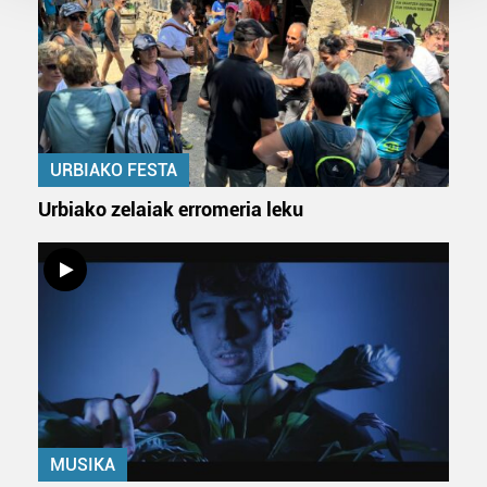
Guk eta gure bazkideek zure datu pertsonalak
prozesatzen ditugu, zure IP zenbakia, besteak beste,
teknologia erabiliz, cookieak adibidez, iragarki eta eduki
pertsonalizatuak eskaintzeko, iragarkiak eta edukia
neurtzeko, jendeari buruzko informazioa biltzeko eta
produktuak garatzeko. Zure datuak nork eta zertarako
erabiltzen dituen hauta dezakezu.
URBIAKO FESTA
Urbiako zelaiak erromeria leku
Bazkide batzuek ez dizute baimenik eskatzen, eta beren
interes komertzial legitimoetan babesten dira. Ikusi gure
bazkideen zerrenda, beren ustez zein helburutarako
duten interes legitimoa eta horren aurka nola egin
dezakezun ikusteko.
Lortu zure datu pertsonalak prozesatzeko moduari
buruzko informazio gehiago eta ezarri zure lehentasunak
datuen atalean. Edozein unetan alda edo ken dezakezu
zure baimena Cookieen adierazpenean.
MUSIKA