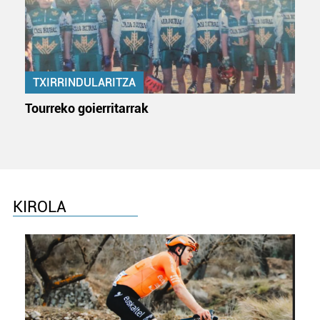
TXIRRINDULARITZA
Tourreko goierritarrak
KIROLA