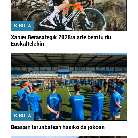
KIROLA
Xabier Berasategik 2028ra arte berritu du
Euskaltelekin
KIROLA
Beasain larunbatean hasiko da jokoan