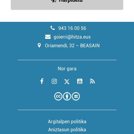
943 16 00 56
goierri@hitza.eus
Oriamendi, 32 – BEASAIN
Nor gara
Argitalpen politika
Aniztasun politika