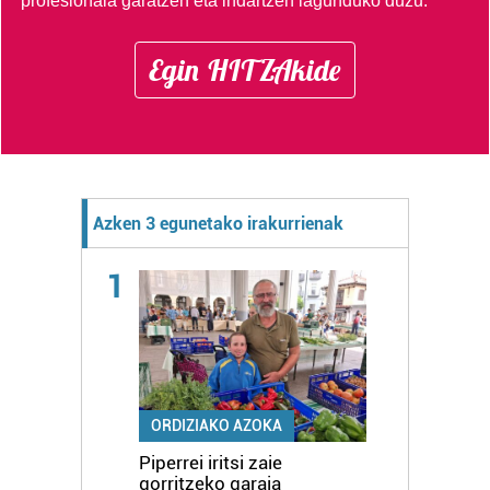
profesionala garatzen eta indartzen lagunduko duzu.
Egin HITZAkide
Azken 3 egunetako irakurrienak
1
ORDIZIAKO AZOKA
Piperrei iritsi zaie
gorritzeko garaia