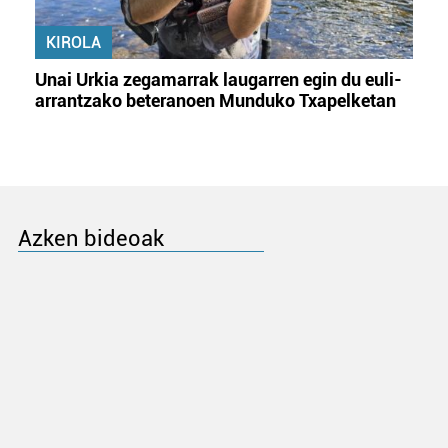
KIROLA
Unai Urkia zegamarrak laugarren egin du euli-
arrantzako beteranoen Munduko Txapelketan
Azken bideoak