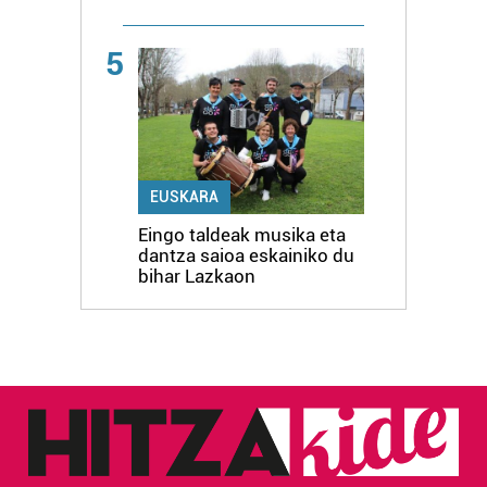
5
EUSKARA
Eingo taldeak musika eta
dantza saioa eskainiko du
bihar Lazkaon