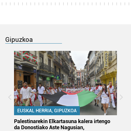
Gipuzkoa
EUSKAL HERRIA, GIPUZKOA
Palestinarekin Elkartasuna kalera irtengo
Do
da Donostiako Aste Nagusian,
du