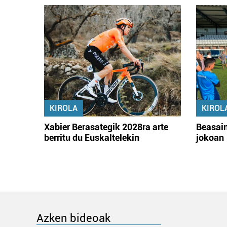
KIROLA
KIROL
Xabier Berasategik 2028ra arte
Beasain
berritu du Euskaltelekin
jokoan
Azken bideoak