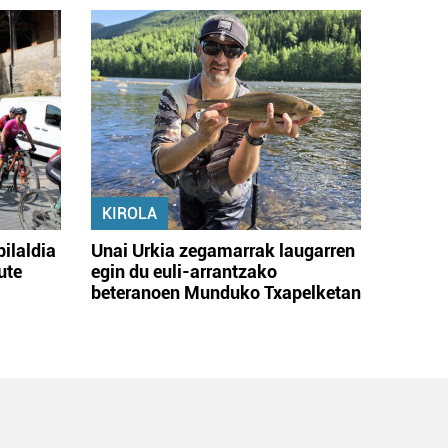
KIROLA
bilaldia
Unai Urkia zegamarrak laugarren
ute
egin du euli-arrantzako
beteranoen Munduko Txapelketan