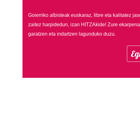
Goierriko albisteak euskaraz, libre eta kalitatez ja
zaitez harpidedun, izan HITZAkide!
Zure ekarpenar
garatzen eta indartzen lagunduko duzu.
Eg