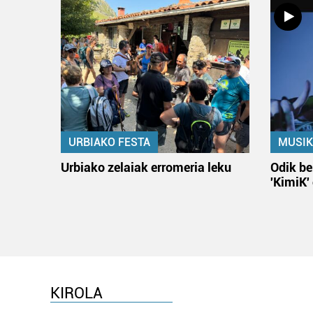
URBIAKO FESTA
MUSIK
Urbiako zelaiak erromeria leku
Odik be
'KimiK'
KIROLA