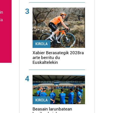
3
in
la
KIROLA
Xabier Berasategik 2028ra
arte berritu du
Euskaltelekin
4
KIROLA
Beasain larunbatean