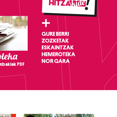
+
GURE BERRI
ZOZKETAK
ESKAINTZAK
teka
HEMEROTEKA
NOR GARA
nbakiak PDF