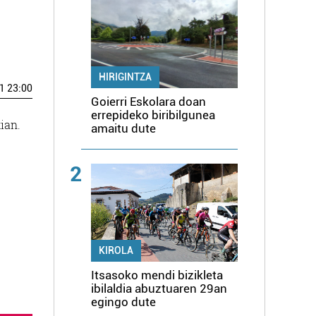
HIRIGINTZA
1 23:00
Goierri Eskolara doan
errepideko biribilgunea
ian.
amaitu dute
2
KIROLA
Itsasoko mendi bizikleta
ibilaldia abuztuaren 29an
egingo dute