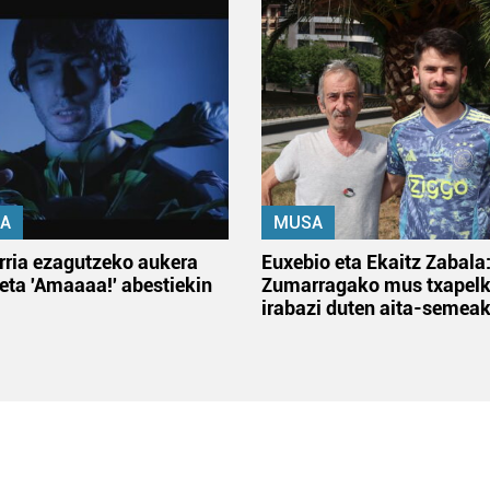
A
MUSA
rria ezagutzeko aukera
Euxebio eta Ekaitz Zabala
 eta 'Amaaaa!' abestiekin
Zumarragako mus txapelk
irabazi duten aita-semea