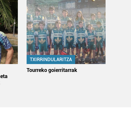
TXIRRINDULARITZA
:
Tourreko goierritarrak
eta
k