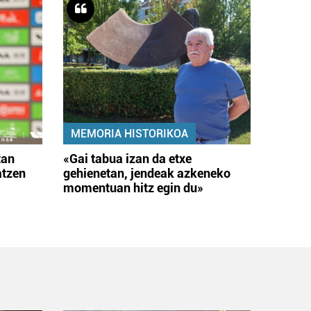
MEMORIA HISTORIKOA
tan
«Gai tabua izan da etxe
atzen
gehienetan, jendeak azkeneko
momentuan hitz egin du»