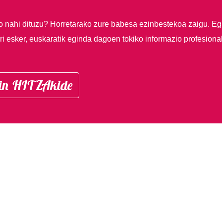
so nahi dituzu?
Horretarako zure babesa ezinbestekoa zaigu. Eg
i esker, euskaratik eginda dagoen tokiko informazio profesiona
in HITZAkide