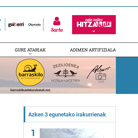
Sartu
GURE ATARIAK
ADIMEN ARTIFIZIALA
Azken 3 egunetako irakurrienak
1