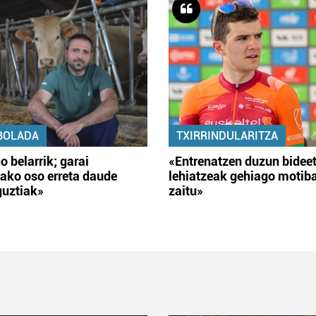
BOLADA
TXIRRINDULARITZA
o belarrik; garai
«Entrenatzen duzun bidee
ako oso erreta daude
lehiatzeak gehiago motib
guztiak»
zaitu»