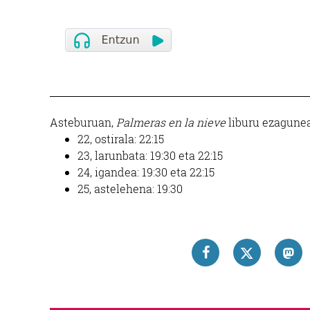
Asteburuan,
Palmeras en la nieve
liburu ezagunean
22, ostirala: 22:15
23, larunbata: 19:30 eta 22:15
24, igandea: 19:30 eta 22:15
25, astelehena: 19:30