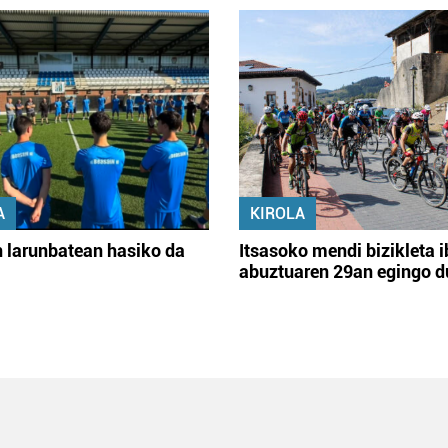
A
KIROLA
 larunbatean hasiko da
Itsasoko mendi bizikleta i
abuztuaren 29an egingo d