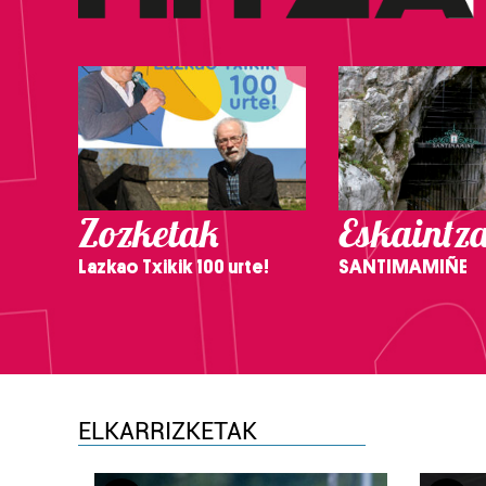
Zozketak
Eskaintz
Lazkao Txikik 100 urte!
SANTIMAMIÑE
ELKARRIZKETAK