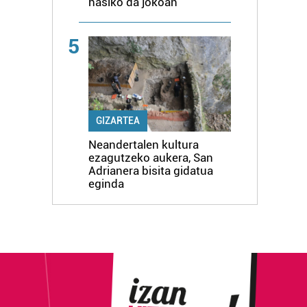
hasiko da jokoan
5
GIZARTEA
Neandertalen kultura
ezagutzeko aukera, San
Adrianera bisita gidatua
eginda