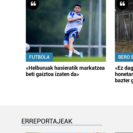
FUTBOLA
BERO 
«Helburuak hasieratik markatzea
«Ez dag
beti gaiztoa izaten da»
honetar
bazter 
ERREPORTAJEAK