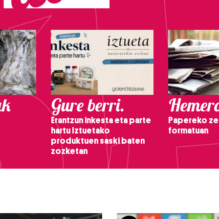
ak
Gure berri.
Hemero
Erantzun inkesta eta parte
Papereko ze
hartu Iztuetako
formatuan
produktuen saski baten
zozketan