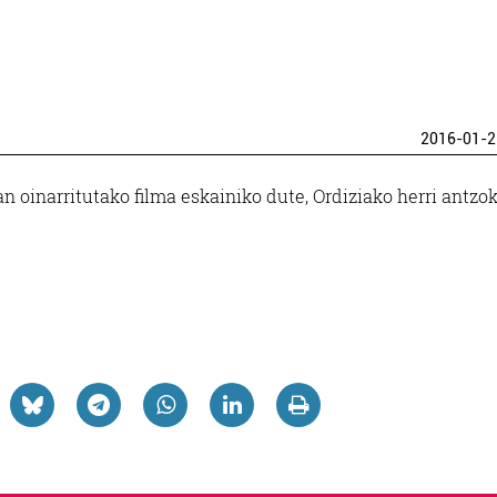
2016-01-2
 oinarritutako filma eskainiko dute, Ordiziako herri antzok