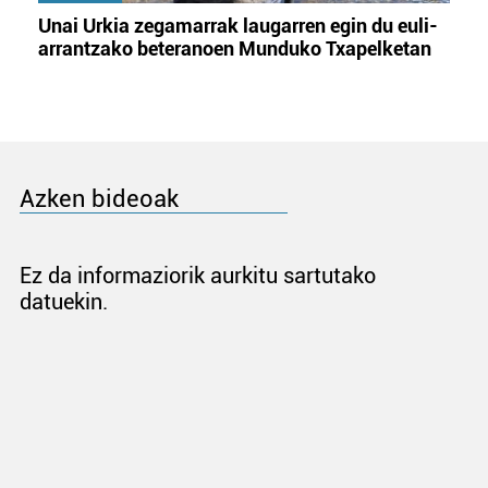
Unai Urkia zegamarrak laugarren egin du euli-
arrantzako beteranoen Munduko Txapelketan
Azken bideoak
Ez da informaziorik aurkitu sartutako
datuekin.