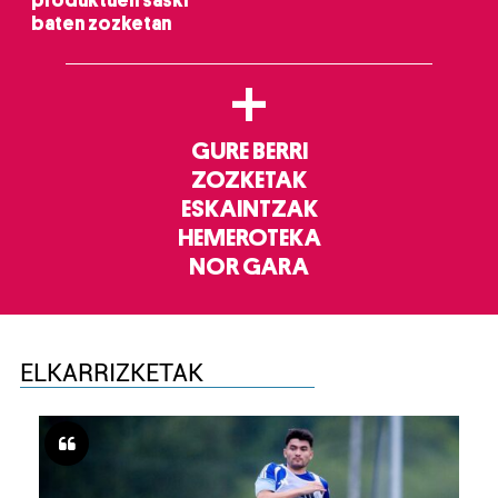
baten zozketan
+
GURE BERRI
ZOZKETAK
ESKAINTZAK
HEMEROTEKA
NOR GARA
ELKARRIZKETAK