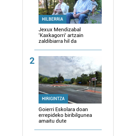
HILBERRIA
Jexux Mendizabal
'Kaxkagorri' artzain
zaldibiarra hil da
2
HIRIGINTZA
Goierri Eskolara doan
errepideko biribilgunea
amaitu dute