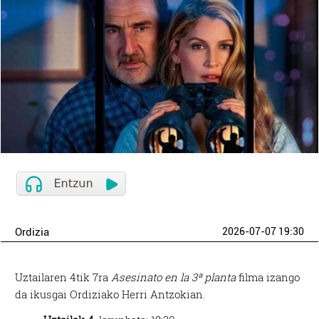
Ordizia
2026-07-07 19:30
Uztailaren 4tik 7ra
Asesinato en la 3ª planta
filma izango
da ikusgai Ordiziako Herri Antzokian.