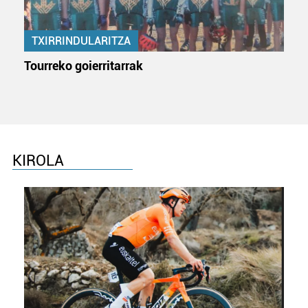
TXIRRINDULARITZA
Tourreko goierritarrak
KIROLA