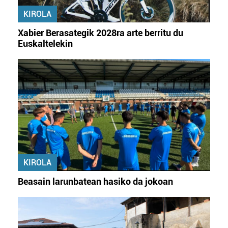
KIROLA
Xabier Berasategik 2028ra arte berritu du
Euskaltelekin
KIROLA
Beasain larunbatean hasiko da jokoan