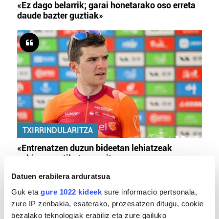
«Ez dago belarrik; garai honetarako oso erreta
daude bazter guztiak»
TXIRRINDULARITZA
«Entrenatzen duzun bideetan lehiatzeak
gehiago motibatzen zaitu»
Datuen erabilera arduratsua
Guk eta
gure 1022 kideek
sure informacio pertsonala,
zure IP zenbakia, esaterako, prozesatzen ditugu, cookie
bezalako teknologiak erabiliz eta zure gailuko