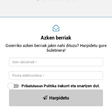
Azken berriak
Goierriko azken berriak jakin nahi dituzu? Harpidetu gure
buletinera!
Pribatutasun Politika
irakurri eta onartzen dut.
Harpidetu