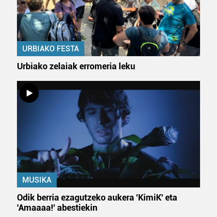
prozesatzen ditugu, zure IP zenbakia, besteak beste,
teknologia erabiliz, cookieak adibidez, iragarki eta eduki
pertsonalizatuak eskaintzeko, iragarkiak eta edukia
neurtzeko, jendeari buruzko informazioa biltzeko eta
URBIAKO FESTA
produktuak garatzeko. Zure datuak nork eta zertarako
erabiltzen dituen hauta dezakezu.
Urbiako zelaiak erromeria leku
Bazkide batzuek ez dizute baimenik eskatzen, eta beren
interes komertzial legitimoetan babesten dira. Ikusi gure
bazkideen zerrenda, beren ustez zein helburutarako
duten interes legitimoa eta horren aurka nola egin
dezakezun ikusteko.
Lortu zure datu pertsonalak prozesatzeko moduari
buruzko informazio gehiago eta ezarri zure lehentasunak
datuen atalean. Edozein unetan alda edo ken dezakezu
MUSIKA
zure baimena Cookieen adierazpenean.
Odik berria ezagutzeko aukera 'KimiK' eta
'Amaaaa!' abestiekin
Webgune honek cookie propioak eta hirugarrenen cookie-