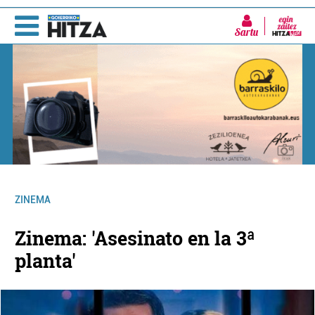
Sartu
ZINEMA
Zinema: 'Asesinato en la 3ª
planta'