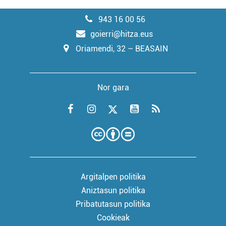
943 16 00 56
goierri@hitza.eus
Oriamendi, 32 – BEASAIN
Nor gara
Argitalpen politika
Aniztasun politika
Pribatutasun politika
Cookieak