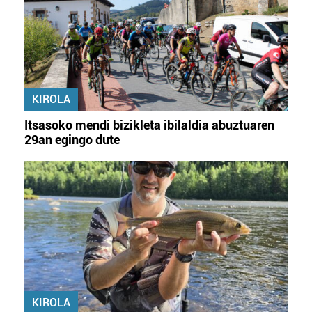
KIROLA
Itsasoko mendi bizikleta ibilaldia abuztuaren
29an egingo dute
KIROLA