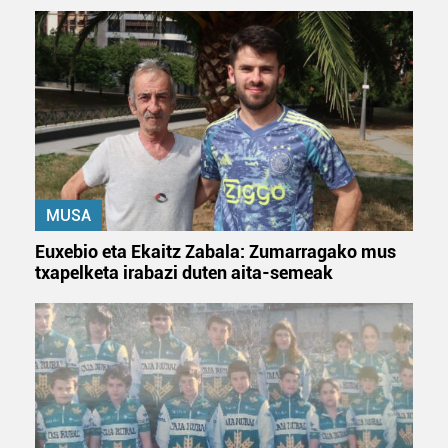
fitxategiak erabiltzen ditu. Zure esperientzia eta
zerbitzuak hobetzeko asmoz, cookie teknologiaz
baliatzen gara. Ohar hau onartuz gero, teknologia hori
erabiltzeko baimen esplizitua ematen diguzu.
Gehiago
irakurri
MUSA
Euxebio eta Ekaitz Zabala: Zumarragako mus
txapelketa irabazi duten aita-semeak