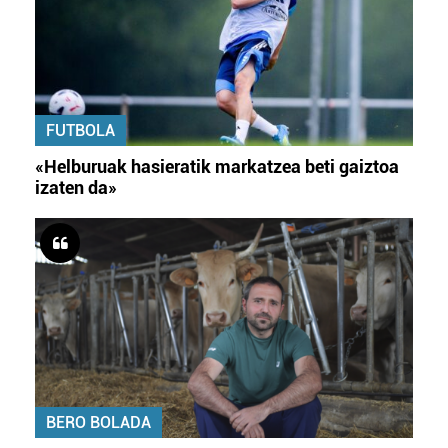
FUTBOLA
«Helburuak hasieratik markatzea beti gaiztoa
izaten da»
BERO BOLADA