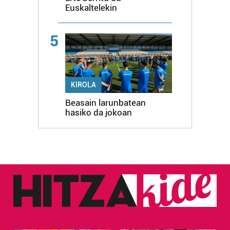
Euskaltelekin
5
KIROLA
Beasain larunbatean
hasiko da jokoan