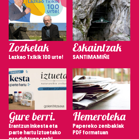
Zozketak
Eskaintzak
Lazkao Txikik 100 urte!
SANTIMAMIÑE
Gure berri.
Hemeroteka
Erantzun inkesta eta
Papereko zenbakiak
parte hartu Iztuetako
PDF formatuan
produktuen saski