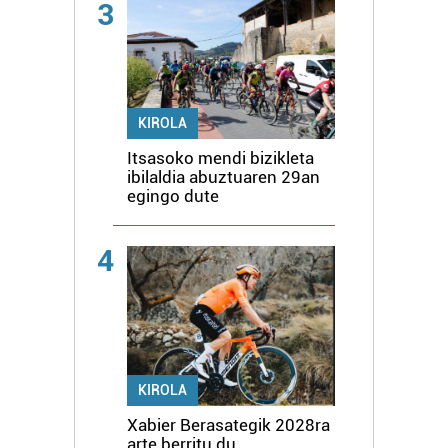
3
KIROLA
Itsasoko mendi bizikleta
ibilaldia abuztuaren 29an
egingo dute
4
KIROLA
Xabier Berasategik 2028ra
arte berritu du