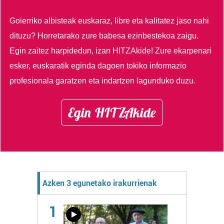
Goierriko albisteak euskaraz, libre eta kalitatez jaso nahi
dituzu?
Horretarako zure babesa ezinbestekoa zaigu.
Egin zaitez harpidedun, izan HITZAkide!
Zure ekarpenari
esker, euskaratik eginda dagoen tokiko informazio
profesionala garatzen eta indartzen lagunduko duzu.
Egin HITZAkide
Azken 3 egunetako irakurrienak
1