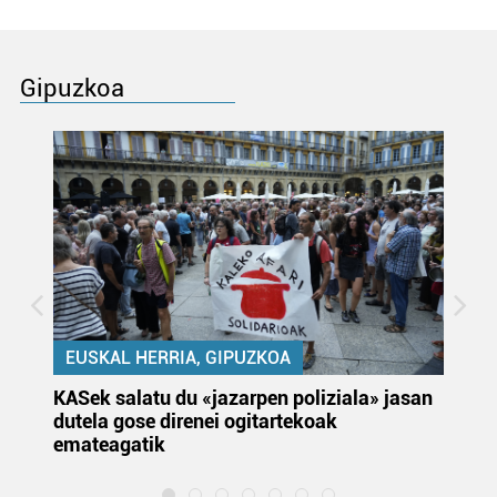
Gipuzkoa
EUSKAL HERRIA, GIPUZKOA
KASek salatu du «jazarpen poliziala» jasan
Pa
dutela gose direnei ogitartekoak
da
emateagatik
«s