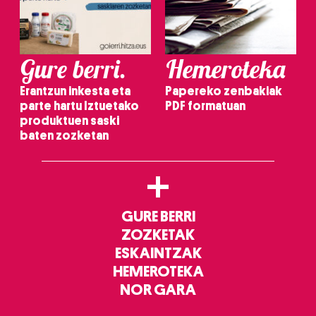
Gure berri.
Hemeroteka
Erantzun inkesta eta
Papereko zenbakiak
parte hartu Iztuetako
PDF formatuan
produktuen saski
baten zozketan
+
GURE BERRI
ZOZKETAK
ESKAINTZAK
HEMEROTEKA
NOR GARA