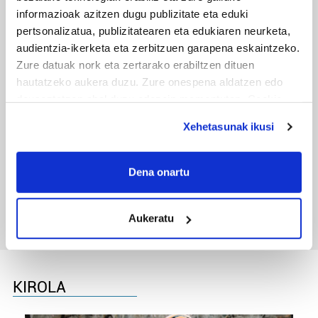
informazioak azitzen dugu publizitate eta eduki
pertsonalizatua, publizitatearen eta edukiaren neurketa,
audientzia-ikerketa eta zerbitzuen garapena eskaintzeko.
Zure datuak nork eta zertarako erabiltzen dituen
hautatzeko aukera duzu. Zure onespena aldatzen edo
deuseztatzen ahal duzu edozein momentutan, Cookie
deklaraziotik edo Privacy triggerean klikatuz.
Xehetasunak ikusi
If you allow, we would also like to:
TXIRRINDULARITZA
Collect information about your geographical
Dena onartu
location which can be accurate to within several
Tourreko goierritarrak
meters
Aukeratu
Identify your device by actively scanning it for
specific characteristics (fingerprinting)
Find out more about how your personal data is processed
and set your preferences in the
details section
.
KIROLA
Guk eta gure bazkideek zure datu pertsonalak