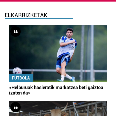
ELKARRIZKETAK
FUTBOLA
«Helburuak hasieratik markatzea beti gaiztoa
izaten da»