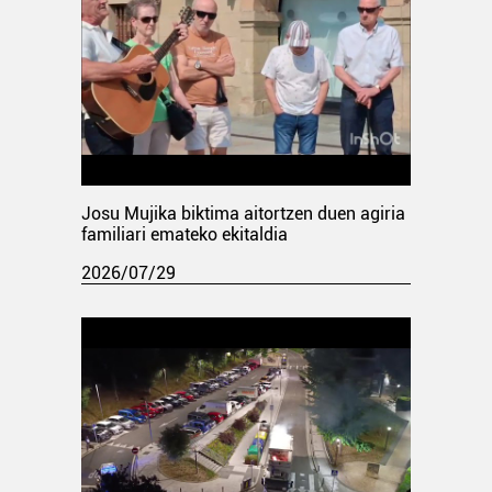
Josu Mujika biktima aitortzen duen agiria
familiari emateko ekitaldia
2026/07/29