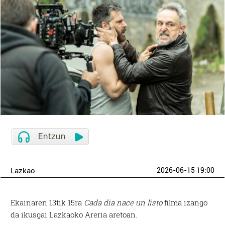
Lazkao
2026-06-15 19:00
Ekainaren 13tik 15ra
Cada dia nace un listo
filma izango
da ikusgai Lazkaoko Areria aretoan.