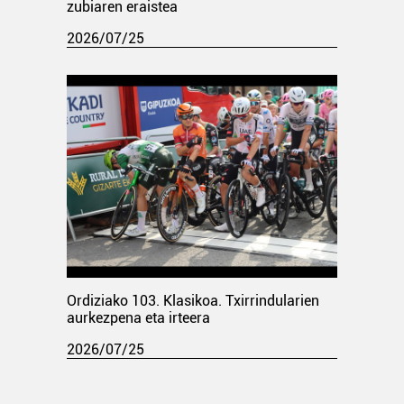
zubiaren eraistea
2026/07/25
Ordiziako 103. Klasikoa. Txirrindularien
aurkezpena eta irteera
2026/07/25