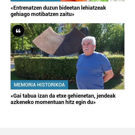
«Entrenatzen duzun bideetan lehiatzeak
gehiago motibatzen zaitu»
MEMORIA HISTORIKOA
«Gai tabua izan da etxe gehienetan, jendeak
azkeneko momentuan hitz egin du»