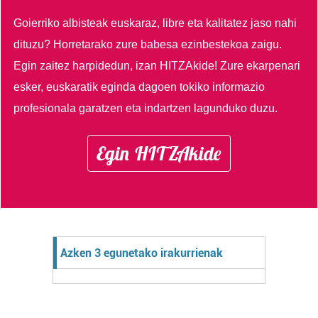
Goierriko albisteak euskaraz, libre eta kalitatez jaso nahi
dituzu?
Horretarako zure babesa ezinbestekoa zaigu.
Egin zaitez harpidedun, izan HITZAkide!
Zure ekarpenari
esker, euskaratik eginda dagoen tokiko informazio
profesionala garatzen eta indartzen lagunduko duzu.
Egin HITZAkide
Azken 3 egunetako irakurrienak