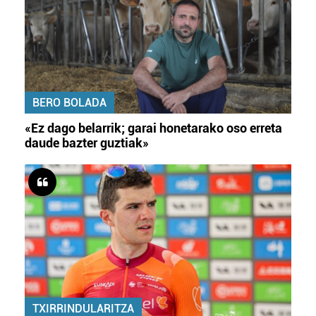
BERO BOLADA
«Ez dago belarrik; garai honetarako oso erreta
daude bazter guztiak»
TXIRRINDULARITZA