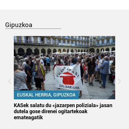
Gipuzkoa
EUSKAL HERRIA, GIPUZKOA
KASek salatu du «jazarpen poliziala» jasan
Pa
dutela gose direnei ogitartekoak
da
emateagatik
«s