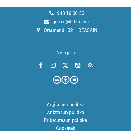
943 16 00 56
goierri@hitza.eus
Oriamendi, 32 – BEASAIN
Nor gara
Argitalpen politika
Aniztasun politika
Pribatutasun politika
Cookieak