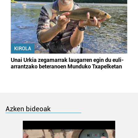
KIROLA
Unai Urkia zegamarrak laugarren egin du euli-
arrantzako beteranoen Munduko Txapelketan
Azken bideoak