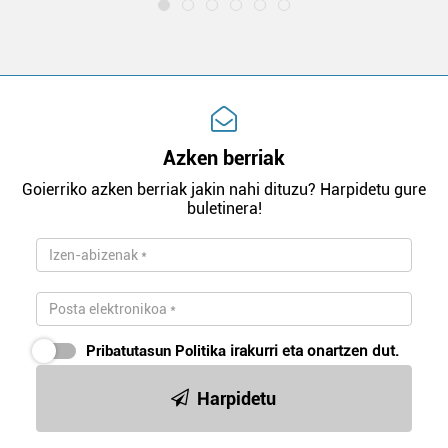
Azken berriak
Goierriko azken berriak jakin nahi dituzu? Harpidetu gure
buletinera!
Pribatutasun Politika
irakurri eta onartzen dut.
Harpidetu