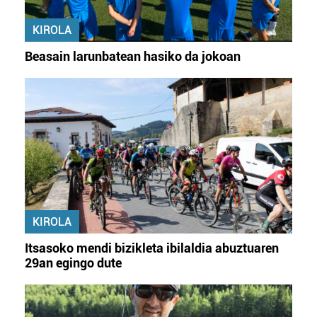
fitxategiak erabiltzen ditu. Zure esperientzia eta
KIROLA
zerbitzuak hobetzeko asmoz, cookie teknologiaz
baliatzen gara. Ohar hau onartuz gero, teknologia hori
Beasain larunbatean hasiko da jokoan
erabiltzeko baimen esplizitua ematen diguzu.
Gehiago
irakurri
KIROLA
Itsasoko mendi bizikleta ibilaldia abuztuaren
29an egingo dute