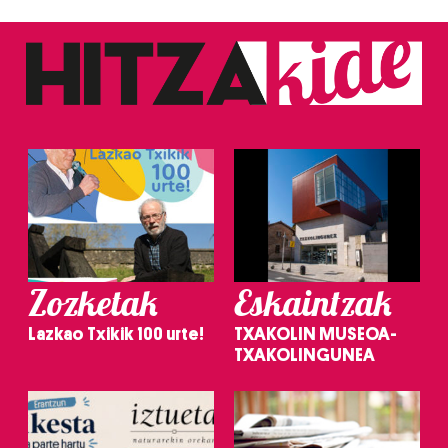
Zozketak
Eskaintzak
Lazkao Txikik 100 urte!
TXAKOLIN MUSEOA-
TXAKOLINGUNEA