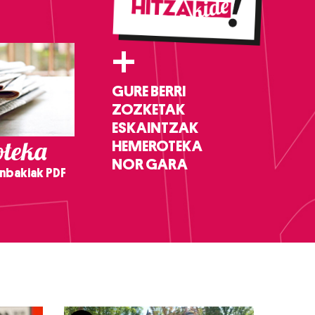
+
GURE BERRI
ZOZKETAK
ESKAINTZAK
teka
HEMEROTEKA
NOR GARA
nbakiak PDF