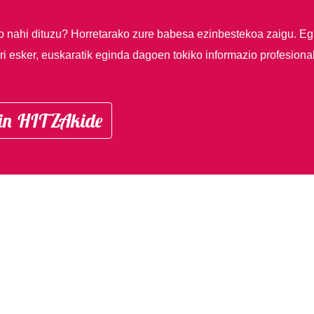
so nahi dituzu?
Horretarako zure babesa ezinbestekoa zaigu. Eg
i esker, euskaratik eginda dagoen tokiko informazio profesiona
in HITZAkide