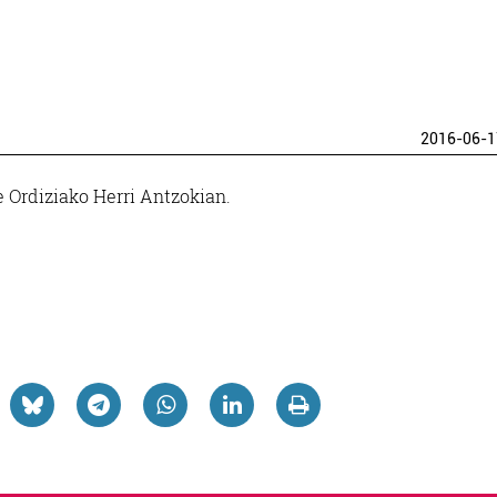
2016-06-1
 Ordiziako Herri Antzokian.