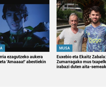
A
MUSA
rria ezagutzeko aukera
Euxebio eta Ekaitz Zabala
 eta 'Amaaaa!' abestiekin
Zumarragako mus txapelk
irabazi duten aita-semea