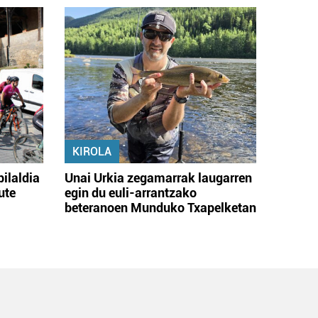
KIROLA
bilaldia
Unai Urkia zegamarrak laugarren
ute
egin du euli-arrantzako
beteranoen Munduko Txapelketan