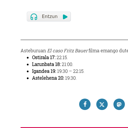
Asteburuan
El caso Fritz Bauer
filma emango dute
Ostirala 17:
22:15.
Larunbata 18:
21:00.
Igandea 19:
19:30 – 22:15.
Astelehena 20:
19:30.