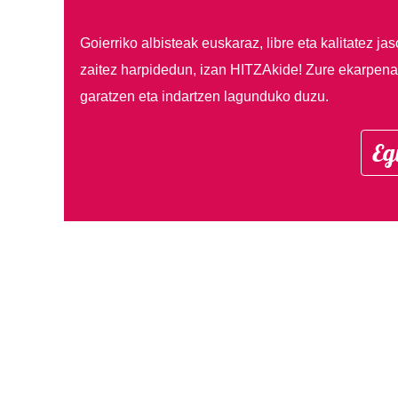
Goierriko albisteak euskaraz, libre eta kalitatez ja
zaitez harpidedun, izan HITZAkide!
Zure ekarpenar
garatzen eta indartzen lagunduko duzu.
Eg