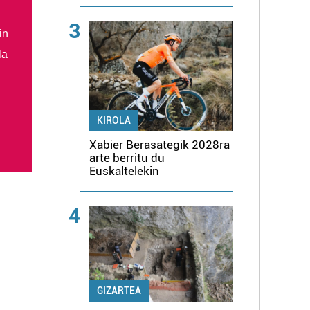
3
in
la
KIROLA
Xabier Berasategik 2028ra
arte berritu du
Euskaltelekin
4
GIZARTEA