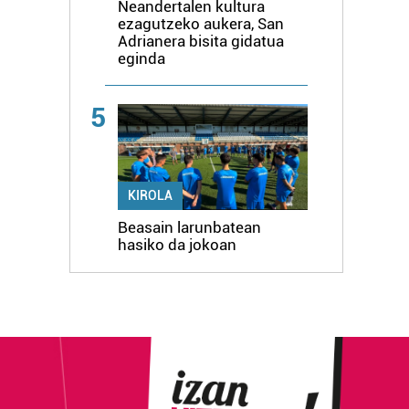
Neandertalen kultura
ezagutzeko aukera, San
Adrianera bisita gidatua
eginda
5
KIROLA
Beasain larunbatean
hasiko da jokoan