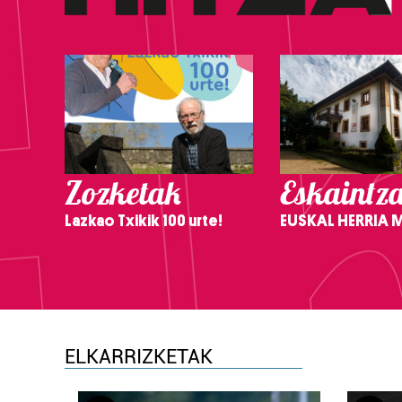
Zozketak
Eskaintz
Lazkao Txikik 100 urte!
EUSKAL HERRIA
ELKARRIZKETAK