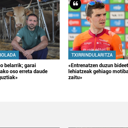
BOLADA
TXIRRINDULARITZA
o belarrik; garai
«Entrenatzen duzun bidee
ako oso erreta daude
lehiatzeak gehiago motib
guztiak»
zaitu»