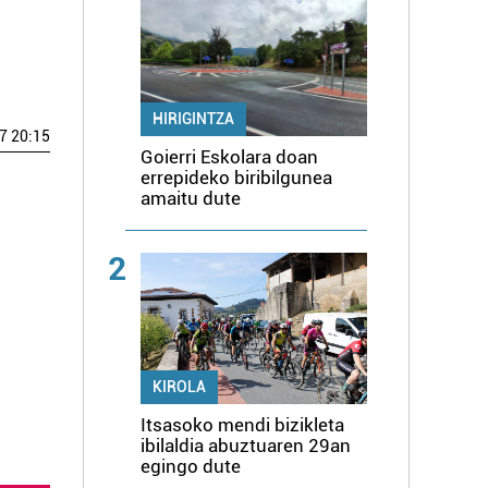
HIRIGINTZA
7 20:15
Goierri Eskolara doan
errepideko biribilgunea
amaitu dute
2
KIROLA
Itsasoko mendi bizikleta
ibilaldia abuztuaren 29an
egingo dute