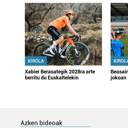
KIROLA
KIROL
Xabier Berasategik 2028ra arte
Beasain
berritu du Euskaltelekin
jokoan
Azken bideoak