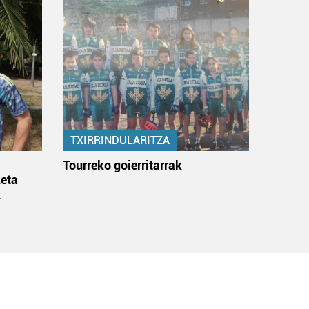
TXIRRINDULARITZA
:
Tourreko goierritarrak
eta
k