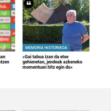
MEMORIA HISTORIKOA
tan
«Gai tabua izan da etxe
atzen
gehienetan, jendeak azkeneko
momentuan hitz egin du»