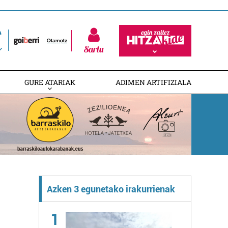
Sartu
GURE ATARIAK
ADIMEN ARTIFIZIALA
Azken 3 egunetako irakurrienak
1