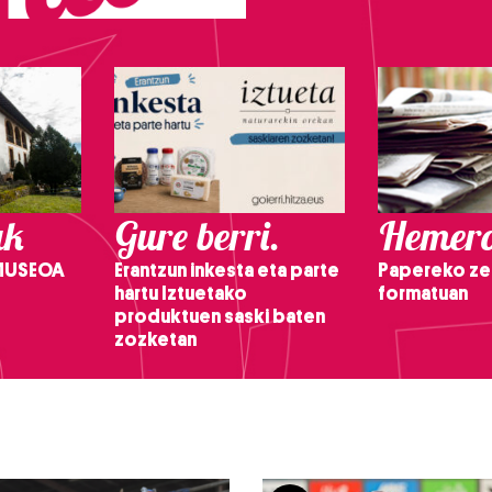
ak
Gure berri.
Hemero
 MUSEOA
Erantzun inkesta eta parte
Papereko ze
hartu Iztuetako
formatuan
produktuen saski baten
zozketan