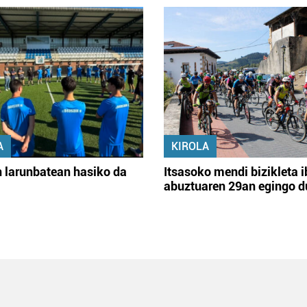
A
KIROLA
 larunbatean hasiko da
Itsasoko mendi bizikleta i
abuztuaren 29an egingo d