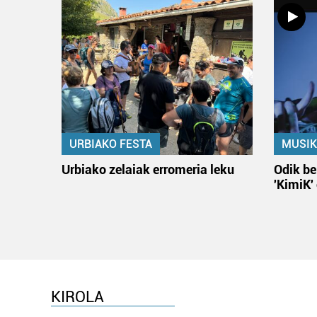
URBIAKO FESTA
MUSIK
Urbiako zelaiak erromeria leku
Odik be
'KimiK'
KIROLA