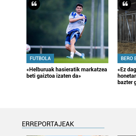
FUTBOLA
BERO 
«Helburuak hasieratik markatzea
«Ez dag
beti gaiztoa izaten da»
honetar
bazter 
ERREPORTAJEAK