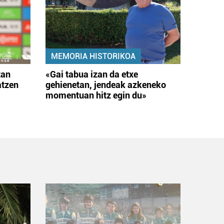
MEMORIA HISTORIKOA
tan
«Gai tabua izan da etxe
atzen
gehienetan, jendeak azkeneko
momentuan hitz egin du»