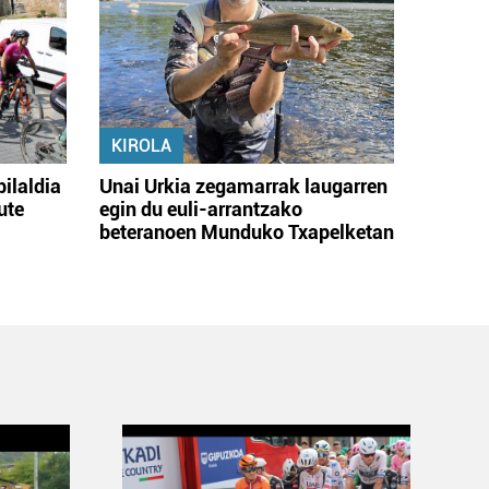
KIROLA
bilaldia
Unai Urkia zegamarrak laugarren
ute
egin du euli-arrantzako
beteranoen Munduko Txapelketan