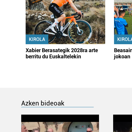
KIROLA
KIROL
Xabier Berasategik 2028ra arte
Beasain
berritu du Euskaltelekin
jokoan
Azken bideoak