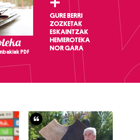
+
GURE BERRI
ZOZKETAK
ESKAINTZAK
teka
HEMEROTEKA
NOR GARA
nbakiak PDF