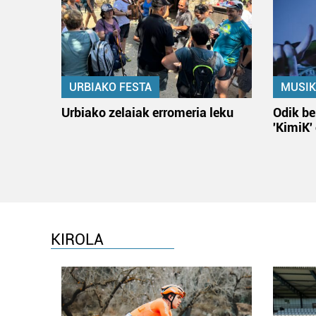
URBIAKO FESTA
MUSIK
Urbiako zelaiak erromeria leku
Odik be
'KimiK'
KIROLA