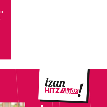
in
la