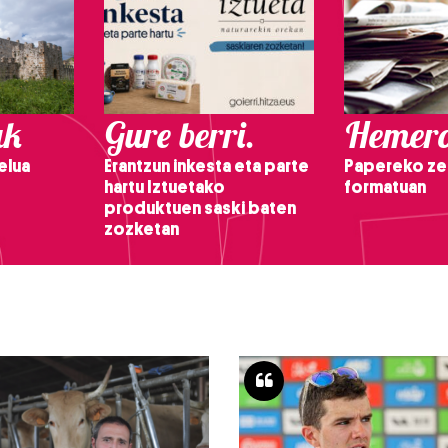
ak
Gure berri.
Hemero
elua
Erantzun inkesta eta parte
Papereko ze
hartu Iztuetako
formatuan
produktuen saski baten
zozketan