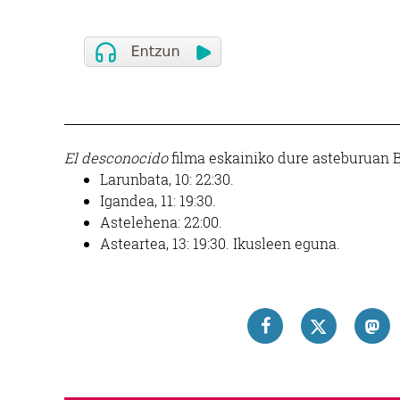
El desconocido
filma eskainiko dure asteburuan 
Larunbata, 10: 22:30.
Igandea, 11: 19:30.
Astelehena: 22:00.
Asteartea, 13: 19:30. Ikusleen eguna.