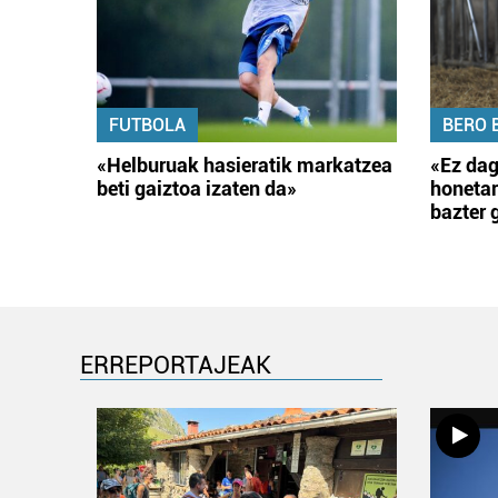
FUTBOLA
BERO 
«Helburuak hasieratik markatzea
«Ez dag
beti gaiztoa izaten da»
honetar
bazter 
ERREPORTAJEAK