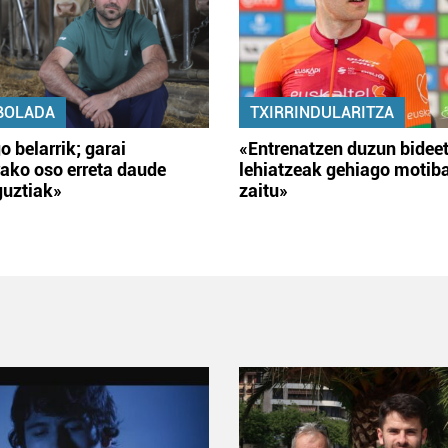
BOLADA
TXIRRINDULARITZA
o belarrik; garai
«Entrenatzen duzun bidee
ako oso erreta daude
lehiatzeak gehiago motib
guztiak»
zaitu»