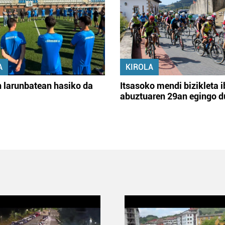
A
KIROLA
 larunbatean hasiko da
Itsasoko mendi bizikleta i
abuztuaren 29an egingo d