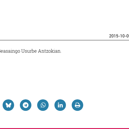
2015-10-0
Beasaingo Usurbe Antzokian.