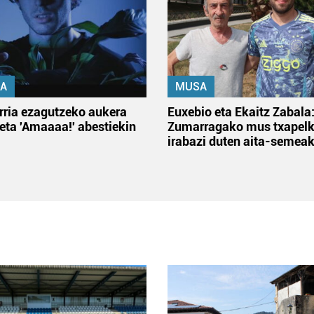
A
MUSA
rria ezagutzeko aukera
Euxebio eta Ekaitz Zabala
 eta 'Amaaaa!' abestiekin
Zumarragako mus txapelk
irabazi duten aita-semea