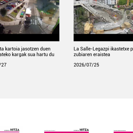
ta kartoia jasotzen duen
La Salle-Legazpi ikastetxe 
ateko kargak sua hartu du
zubiaren eraistea
/27
2026/07/25