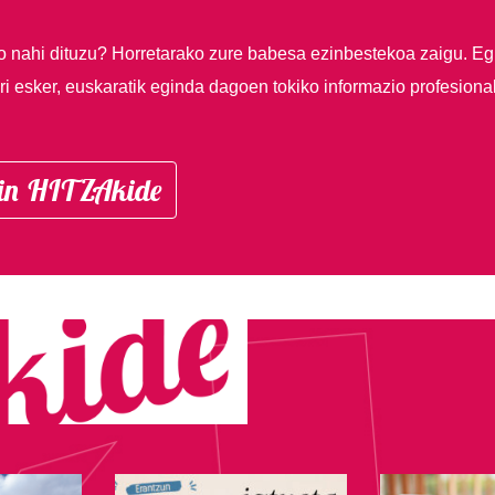
so nahi dituzu?
Horretarako zure babesa ezinbestekoa zaigu. Eg
i esker, euskaratik eginda dagoen tokiko informazio profesiona
in HITZAkide