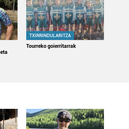
TXIRRINDULARITZA
:
Tourreko goierritarrak
eta
k