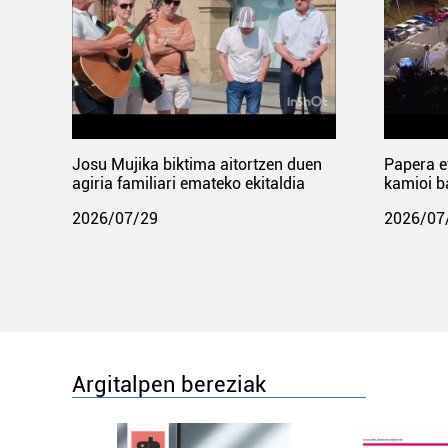
Josu Mujika biktima aitortzen duen
Papera e
agiria familiari emateko ekitaldia
kamioi b
2026/07/29
2026/07
Argitalpen bereziak