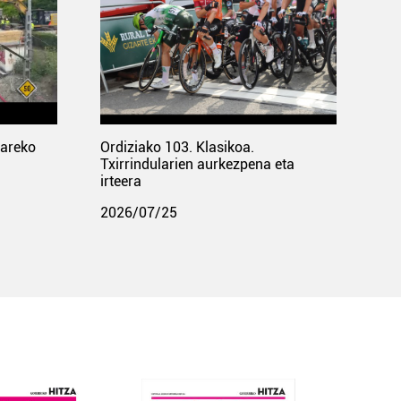
pareko
Ordiziako 103. Klasikoa.
Txirrindularien aurkezpena eta
irteera
2026/07/25