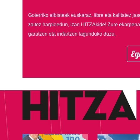
Goierriko albisteak euskaraz, libre eta kalitatez ja
zaitez harpidedun, izan HITZAkide!
Zure ekarpenar
garatzen eta indartzen lagunduko duzu.
Eg