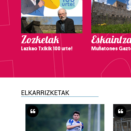
Zozketak
Eskaintz
Lazkao Txikik 100 urte!
Muñatones Gazt
ELKARRIZKETAK