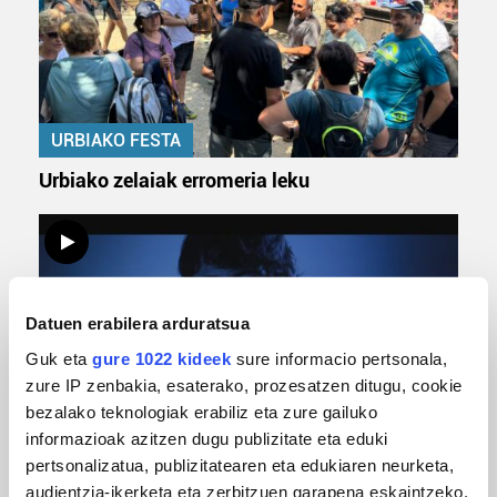
URBIAKO FESTA
Urbiako zelaiak erromeria leku
Datuen erabilera arduratsua
Guk eta
gure 1022 kideek
sure informacio pertsonala,
zure IP zenbakia, esaterako, prozesatzen ditugu, cookie
bezalako teknologiak erabiliz eta zure gailuko
informazioak azitzen dugu publizitate eta eduki
MUSIKA
pertsonalizatua, publizitatearen eta edukiaren neurketa,
Odik berria ezagutzeko aukera 'KimiK' eta
audientzia-ikerketa eta zerbitzuen garapena eskaintzeko.