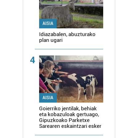
AISIA
Idiazabalen, abuzturako
plan ugari
4
AISIA
Goierriko jentilak, behiak
eta kobazuloak gertuago,
Gipuzkoako Parketxe
Sarearen eskaintzari esker