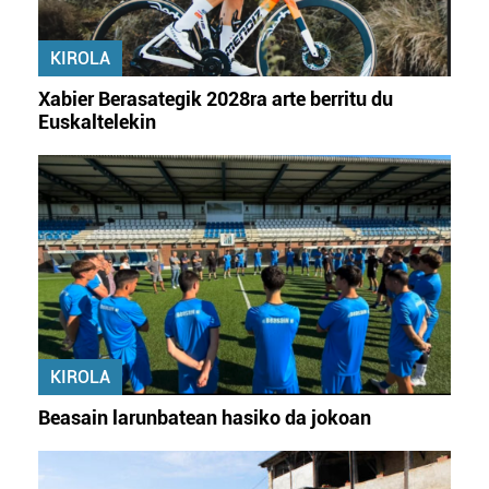
erabiltzeko baimen esplizitua ematen diguzu.
Gehiago
irakurri
KIROLA
Xabier Berasategik 2028ra arte berritu du
Euskaltelekin
KIROLA
Beasain larunbatean hasiko da jokoan