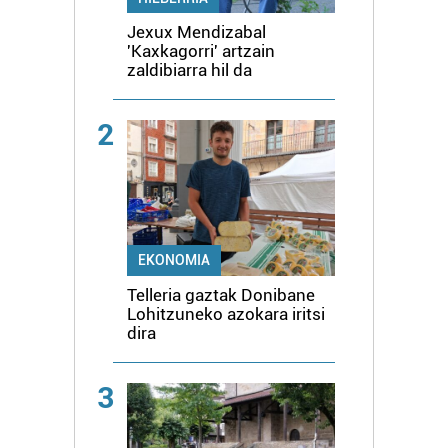
Jexux Mendizabal
'Kaxkagorri' artzain
zaldibiarra hil da
2
EKONOMIA
Telleria gaztak Donibane
Lohitzuneko azokara iritsi
dira
3