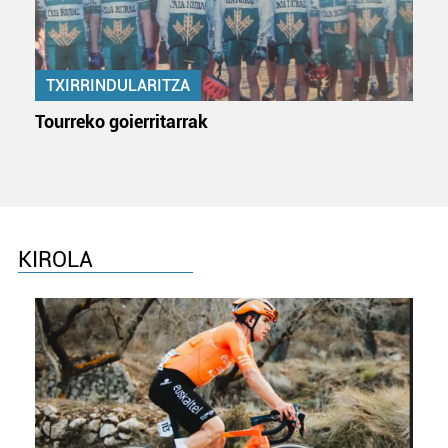
neurtzeko, jendeari buruzko informazioa biltzeko eta
produktuak garatzeko. Zure datuak nork eta zertarako
erabiltzen dituen hauta dezakezu.
TXIRRINDULARITZA
Bazkide batzuek ez dizute baimenik eskatzen, eta beren
Tourreko goierritarrak
interes komertzial legitimoetan babesten dira. Ikusi gure
bazkideen zerrenda, beren ustez zein helburutarako
duten interes legitimoa eta horren aurka nola egin
dezakezun ikusteko.
Lortu zure datu pertsonalak prozesatzeko moduari
KIROLA
buruzko informazio gehiago eta ezarri zure lehentasunak
datuen atalean. Edozein unetan alda edo ken dezakezu
zure baimena Cookieen adierazpenean.
Webgune honek cookie propioak eta hirugarrenen cookie-
fitxategiak erabiltzen ditu. Zure esperientzia eta
zerbitzuak hobetzeko asmoz, cookie teknologiaz
baliatzen gara. Ohar hau onartuz gero, teknologia hori