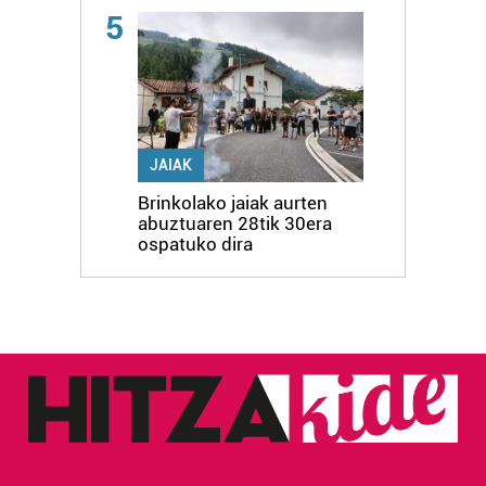
5
JAIAK
Brinkolako jaiak aurten
abuztuaren 28tik 30era
ospatuko dira