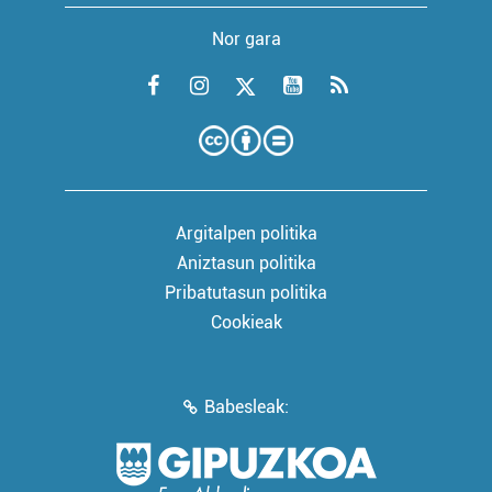
Nor gara
Argitalpen politika
Aniztasun politika
Pribatutasun politika
Cookieak
Babesleak: