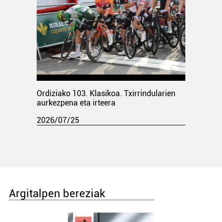
Ordiziako 103. Klasikoa. Txirrindularien
aurkezpena eta irteera
2026/07/25
Argitalpen bereziak