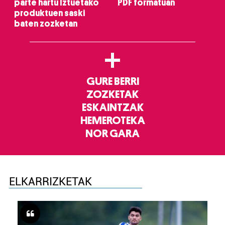
parte hartu Iztuetako
PDF formatuan
produktuen saski
baten zozketan
+
GURE BERRI
ZOZKETAK
ESKAINTZAK
HEMEROTEKA
NOR GARA
ELKARRIZKETAK