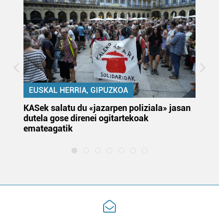
EUSKAL HERRIA, GIPUZKOA
KASek salatu du «jazarpen poliziala» jasan
Pa
dutela gose direnei ogitartekoak
da
emateagatik
«s