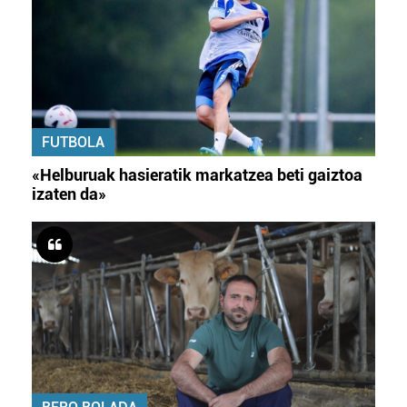
FUTBOLA
«Helburuak hasieratik markatzea beti gaiztoa
izaten da»