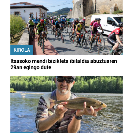
KIROLA
Itsasoko mendi bizikleta ibilaldia abuztuaren
29an egingo dute