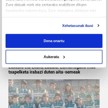
'Amaaaa!' abestiekin
Zure datuak nork eta zertarako erabiltzen dituen
hautatzeko aukera duzu. Zure onespena aldatzen edo
deuseztatzen ahal duzu edozein momentutan, Cookie
deklaraziotik edo Privacy triggerean klikatuz.
Xehetasunak ikusi
If you allow, we would also like to:
Collect information about your geographical
Dena onartu
location which can be accurate to within several
meters
Aukeratu
Identify your device by actively scanning it for
MUSA
specific characteristics (fingerprinting)
Euxebio eta Ekaitz Zabala: Zumarragako mus
Find out more about how your personal data is processed
txapelketa irabazi duten aita-semeak
and set your preferences in the
details section
.
Guk eta gure bazkideek zure datu pertsonalak
prozesatzen ditugu, zure IP zenbakia, besteak beste,
teknologia erabiliz, cookieak adibidez, iragarki eta eduki
pertsonalizatuak eskaintzeko, iragarkiak eta edukia