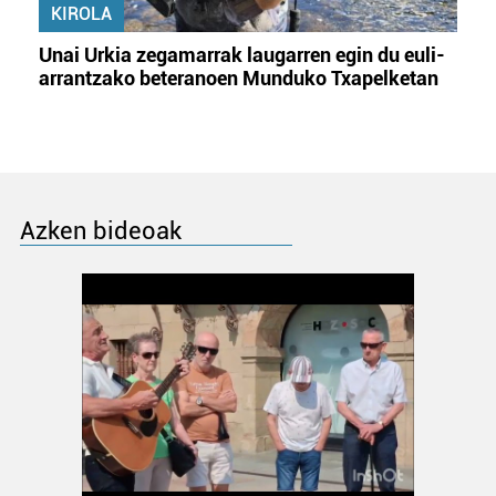
KIROLA
Unai Urkia zegamarrak laugarren egin du euli-
arrantzako beteranoen Munduko Txapelketan
Azken bideoak