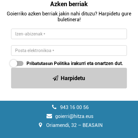
Azken berriak
Goierriko azken berriak jakin nahi dituzu? Harpidetu gure
buletinera!
Pribatutasun Politika
irakurri eta onartzen dut.
Harpidetu
943 16 00 56
goierri@hitza.eus
Oriamendi, 32 – BEASAIN