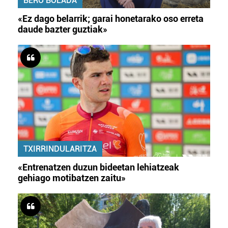
BERO BOLADA
«Ez dago belarrik; garai honetarako oso erreta
daude bazter guztiak»
TXIRRINDULARITZA
«Entrenatzen duzun bideetan lehiatzeak
gehiago motibatzen zaitu»