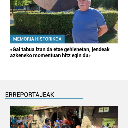
MEMORIA HISTORIKOA
«Gai tabua izan da etxe gehienetan, jendeak
azkeneko momentuan hitz egin du»
ERREPORTAJEAK