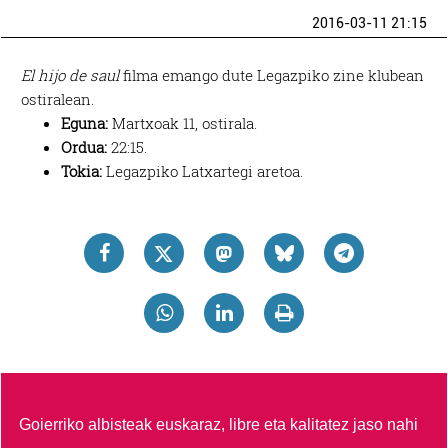
2016-03-11 21:15
El hijo de saul
filma emango dute Legazpiko zine klubean
ostiralean.
Eguna:
Martxoak 11, ostirala.
Ordua:
22:15.
Tokia:
Legazpiko Latxartegi aretoa.
Goierriko albisteak euskaraz, libre eta kalitatez jaso nahi