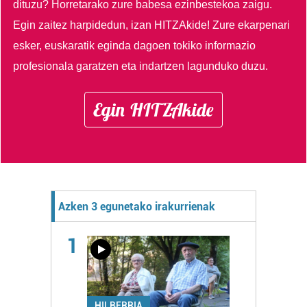
dituzu?
Horretarako zure babesa ezinbestekoa zaigu.
Egin zaitez harpidedun, izan HITZAkide!
Zure ekarpenari
esker, euskaratik eginda dagoen tokiko informazio
profesionala garatzen eta indartzen lagunduko duzu.
Egin HITZAkide
Azken 3 egunetako irakurrienak
1
HILBERRIA