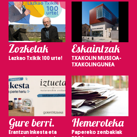
Zozketak
Eskaintzak
Lazkao Txikik 100 urte!
TXAKOLIN MUSEOA-
TXAKOLINGUNEA
Gure berri.
Hemeroteka
Erantzun inkesta eta
Papereko zenbakiak